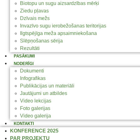
Biotopu un sugu aizsardzības mērķi
Ziedu pļavas
Dzīvais mežs
Invazīvo sugu ierobežošanas teritorijas
Ilgtspējīga meža apsaimniekošana
Slēpņošanas sērija
Rezultāti
PASĀKUMI
NODERĪGI
Dokumenti
Infografikas
Publikācijas un materiāli
Jautājumi un atbildes
Video lekcijas
Foto galerijas
Video galerija
KONTAKTI
KONFERENCE 2025
PAR PROJEKTU