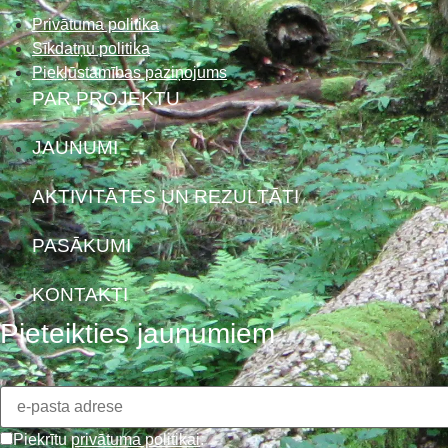
Privātuma politika
Sīkdatņu politika
Piekļūstamības paziņojums
PAR PROJEKTU
JAUNUMI
AKTIVITĀTES UN REZULTĀTI
PASĀKUMI
KONTAKTI
Pieteikties jaunumiem
Piekrītu
privātuma politikai
.