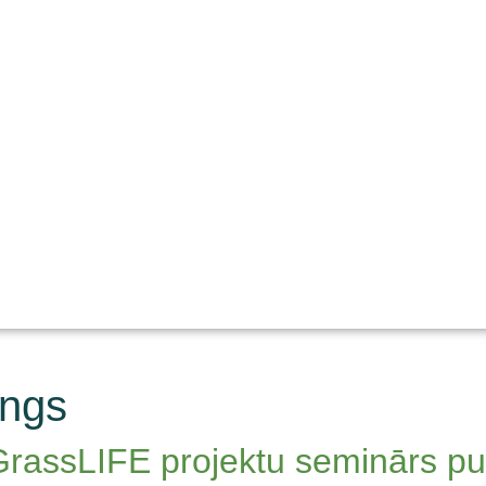
ings
rassLIFE projektu seminārs pul