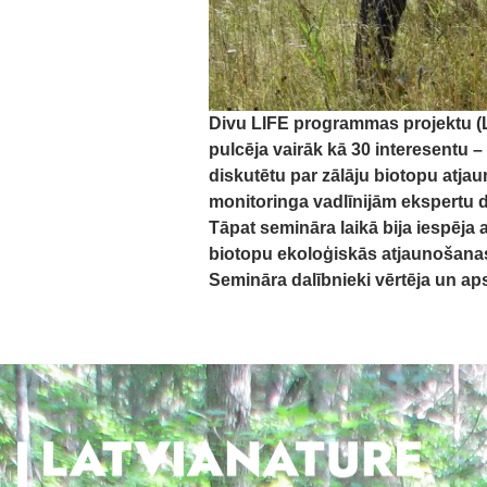
Divu LIFE programmas projektu (L
pulcēja vairāk kā 30 interesentu –
diskutētu par zālāju biotopu atja
monitoringa vadlīnijām ekspertu
Tāpat semināra laikā bija iespēja 
biotopu ekoloģiskās atjaunošanas 
Semināra dalībnieki vērtēja un a