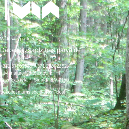
Vadošais partneris:
Dabas aizsardzības pārvalde
+371 67509545,
+371 26392352
latvianature@daba.gov.lv
Baznīcas iela 7, Sigulda, LV-2150
Sekojiet mums sociālajos tīklos!