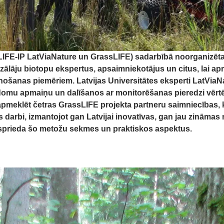
IFE-IP LatViaNature un GrassLIFE) sadarbībā noorganizētai
 zālāju biotopu ekspertus, apsaimniekotājus un citus, lai ap
unošanas piemēriem. Latvijas Universitātes eksperti LatViaN
 domu apmaiņu un dalīšanos ar monitorēšanas pieredzi vēr
apmeklēt četras GrassLIFE projekta partneru saimniecības, k
darbi, izmantojot gan Latvijai inovatīvas, gan jau zināmas
psprieda šo metožu sekmes un praktiskos aspektus.