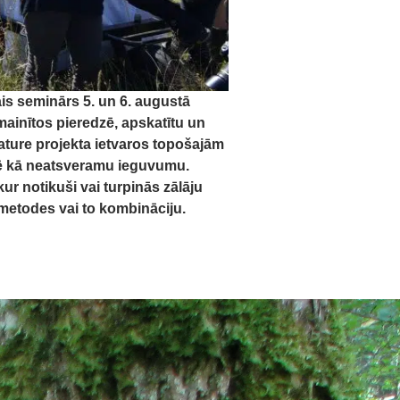
s seminārs 5. un 6. augustā
mainītos pieredzē, apskatītu un
ature projekta ietvaros topošajām
tē kā neatsveramu ieguvumu.
ur notikuši vai turpinās zālāju
 metodes vai to kombināciju.