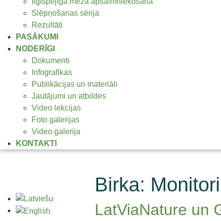
Ilgtspējīga meža apsaimniekošana
Slēpņošanas sērija
Rezultāti
PASĀKUMI
NODERĪGI
Dokumenti
Infografikas
Publikācijas un materiāli
Jautājumi un atbildes
Video lekcijas
Foto galerijas
Video galerija
KONTAKTI
Birka:
Monitor
LatViaNature un G