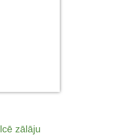
cē zālāju