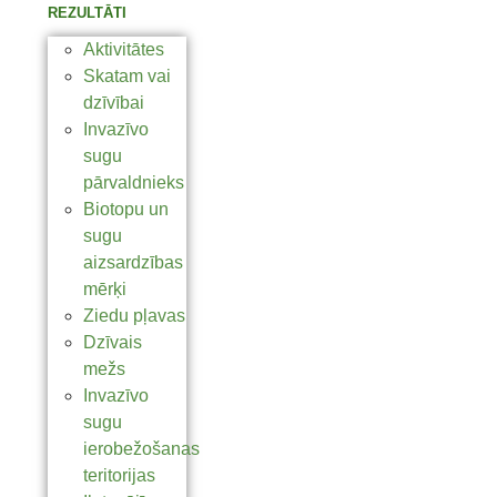
REZULTĀTI
Aktivitātes
Skatam vai
dzīvībai
Invazīvo
sugu
pārvaldnieks
Biotopu un
sugu
aizsardzības
mērķi
Ziedu pļavas
Dzīvais
mežs
Invazīvo
sugu
ierobežošanas
teritorijas