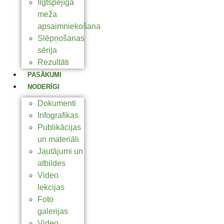
Ilgtspējīga
meža
apsaimniekošana
Slēpņošanas
sērija
Rezultāti
PASĀKUMI
NODERĪGI
Dokumenti
Infografikas
Publikācijas
un materiāli
Jautājumi un
atbildes
Video
lekcijas
Foto
galerijas
Video