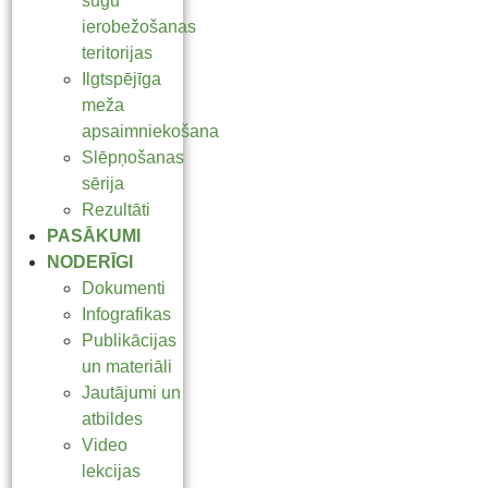
sugu
ierobežošanas
teritorijas
Ilgtspējīga
meža
apsaimniekošana
Slēpņošanas
sērija
Rezultāti
PASĀKUMI
NODERĪGI
Dokumenti
Infografikas
Publikācijas
un materiāli
Jautājumi un
atbildes
Video
lekcijas