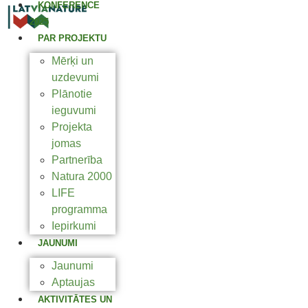
KONFERENCE
2025
PAR PROJEKTU
Mērķi un
uzdevumi
Plānotie
ieguvumi
Projekta
jomas
Partnerība
Natura 2000
LIFE
programma
Iepirkumi
JAUNUMI
Jaunumi
Aptaujas
AKTIVITĀTES UN