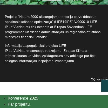
Projekts “Natura 2000 aizsargājamo teritoriju pārvaldības un
apsaimniekošanas optimizācija” (LIFE19IPE/LV/000010 LIFE-
IP LatViaNature) tiek īstenots ar Eiropas Savienības LIFE
programmas un Viedās administrācijas un reģionālās attīstības
ministrijas finansiālu atbalstu.​
Informācija atspoguļo tikai projekta LIFE
IP LatViaNature īstenotāju redzējumu, Eiropas Klimata,
infrastruktūras un vides izpildaģentūra nav atbildīga par šeit
sniegtās informācijas iespējamo izmantojumu.​
Konference 2025
Par projektu