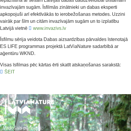
iepazīstina ar sešām Latvijas dabas daudzveidībai bīstamām
invazīvajām sugām. Īsfilmās zinātnieki un dabas eksperti
apkopojuši arī efektīvākās to ierobežošanas metodes. Uzzini
vairāk par šīm un citām invazīvajām sugām un to izplatību
Latvijā vietnē
www.invazivs.lv
Īsfilmu sērija veidota Dabas aizsardzības pārvaldes īstenotajā
ES LIFE programmas projektā LatViaNature sadarbībā ar
aģentūru WKND.
Visas īsfilmas pēc kārtas ērti skatīt atskaņošanas sarakstā:
ŠEIT
Vadošais partneris: