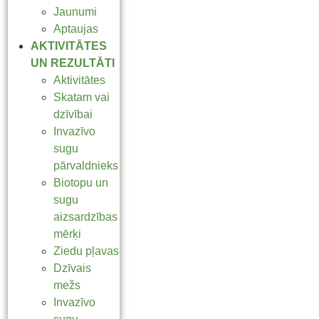
Jaunumi
Aptaujas
AKTIVITĀTES
UN REZULTĀTI
Aktivitātes
Skatam vai
dzīvībai
Invazīvo
sugu
pārvaldnieks
Biotopu un
sugu
aizsardzības
mērķi
Ziedu pļavas
Dzīvais
mežs
Invazīvo