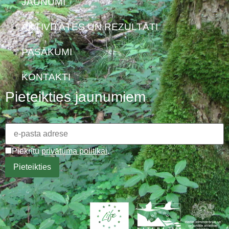
JAUNUMI
AKTIVITĀTES UN REZULTĀTI
PASĀKUMI
KONTAKTI
Pieteikties jaunumiem
Piekrītu
privātuma politikai
.