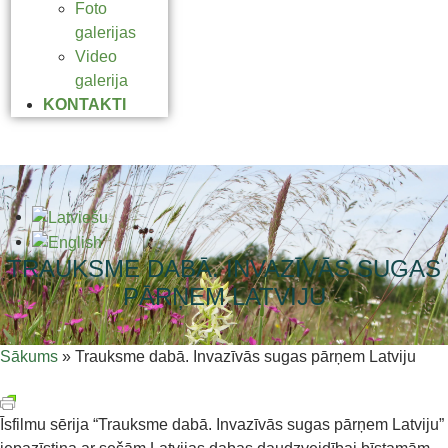
Foto
galerijas
Video
galerija
KONTAKTI
TRAUKSME DABĀ. INVAZĪVĀS SUGAS
PĀRŅEM LATVIJU
Sākums
»
Trauksme dabā. Invazīvās sugas pārņem Latviju
Īsfilmu sērija “Trauksme dabā. Invazīvās sugas pārņem Latviju”