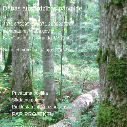
Dabas aizsardzības pārvalde
+371 67509545,
+371 26392352
latvianature@daba.gov.lv
Baznīcas iela 7, Sigulda, LV-2150
Sekojiet mums sociālajos tīklos!
Privātuma politika
Sīkdatņu politika
Piekļūstamības paziņojums
PAR PROJEKTU