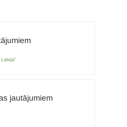
utājumiem
Latvijā"
bas jautājumiem