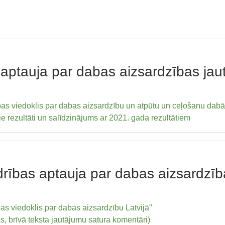
aptauja par dabas aizsardzības ja
bas viedoklis par dabas aizsardzību un atpūtu un ceļošanu dabā 
 rezultāti un salīdzinājums ar 2021. gada rezultātiem
drības aptauja par dabas aizsardzī
as viedoklis par dabas aizsardzību Latvijā"
as, brīvā teksta jautājumu satura komentāri)