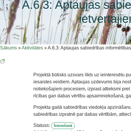
A.6.3: Aptaujas sabie
ietvertaj
Sākums
»
Aktivitātes
»
A.6.3: Aptaujas sabiedrības informētība
Projektā būtisks uzsvars likts uz ieinteresētu 
iesaistes veidiem. Aptaujas uzdevums bija nos
notiekošajiem procesiem, izprast attieksmi pr
rīcības gan dabas vērtību apsaimniekošanā, gan
Projekta gaitā sabiedrības viedokļa apzināšanu
sabiedrības izpratnē par dabas vērtībām, attie
Statuss:
Īstenošanā