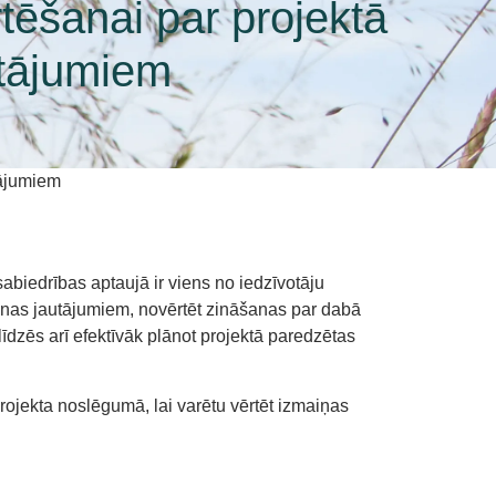
tēšanai par projektā
utājumiem
tājumiem
abiedrības aptaujā ir viens no iedzīvotāju
anas jautājumiem, novērtēt zināšanas par dabā
zēs arī efektīvāk plānot projektā paredzētas
rojekta noslēgumā, lai varētu vērtēt izmaiņas