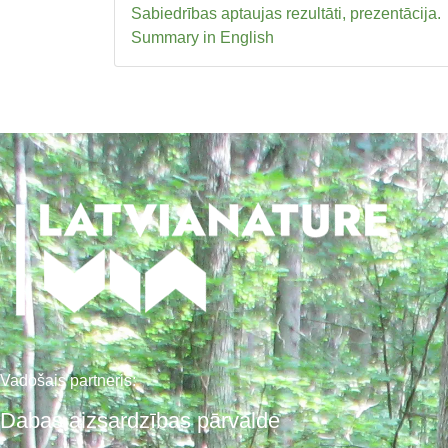
Sabiedrības aptaujas rezultāti, prezentācija.
Summary in English
Vadošais partneris:
Dabas aizsardzības pārvalde