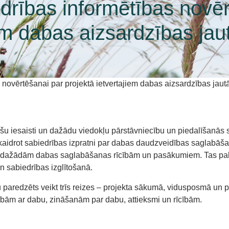
drības informētības novēr
iem dabas aizsardzības ja
s novērtēšanai par projektā ietvertajiem dabas aizsardzības jau
pušu iesaisti un dažādu viedokļu pārstāvniecību un piedalīšanās s
kaidrot sabiedrības izpratni par dabas daudzveidības saglabāš
et dažādām dabas saglabāšanas rīcībām un pasākumiem. Tas palīd
 sabiedrības izglītošanā.
 paredzēts veikt trīs reizes – projekta sākumā, vidusposmā un p
cībām ar dabu, zināšanām par dabu, attieksmi un rīcībām.