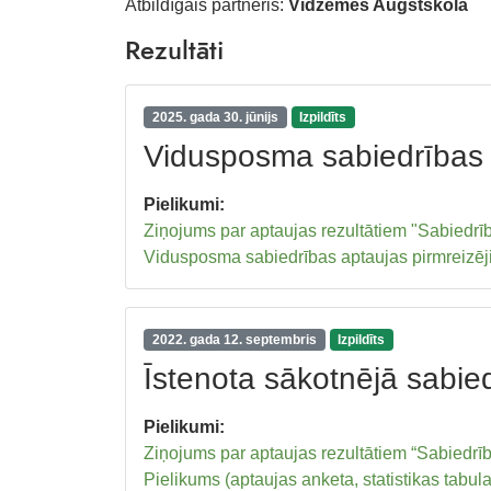
Atbildīgais partneris:
Vidzemes Augstskola
Rezultāti
2025. gada 30. jūnijs
Izpildīts
Vidusposma sabiedrības 
Pielikumi:
Ziņojums par aptaujas rezultātiem "Sabiedrī
Vidusposma sabiedrības aptaujas pirmreizējie
2022. gada 12. septembris
Izpildīts
Īstenota sākotnējā sabie
Pielikumi:
Ziņojums par aptaujas rezultātiem “Sabiedrīb
Pielikums (aptaujas anketa, statistikas tabul