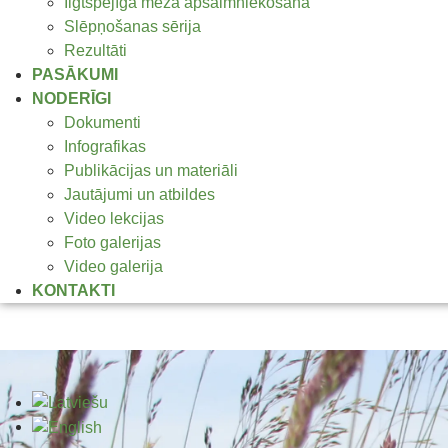
Ilgtspējīga meža apsaimniekošana
Slēpņošanas sērija
Rezultāti
PASĀKUMI
NODERĪGI
Dokumenti
Infografikas
Publikācijas un materiāli
Jautājumi un atbildes
Video lekcijas
Foto galerijas
Video galerija
KONTAKTI