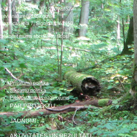
+371 67509545,
+371 26392352
latvianature@daba.gov.lv
Baznīcas iela 7, Sigulda, LV-2150
Sekojiet mums sociālajos tīklos!
Privātuma politika
Sīkdatņu politika
Piekļūstamības paziņojums
PAR PROJEKTU
JAUNUMI
AKTIVITĀTES UN REZULTĀTI