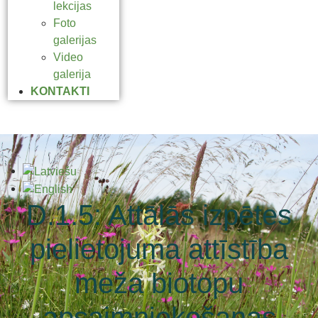
lekcijas
Foto
galerijas
Video
galerija
KONTAKTI
D.1.5: Attālās izpētes
pielietojuma attīstība
meža biotopu
apsaimniekošanas