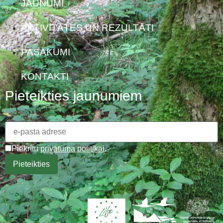
JAUNUMI
AKTIVITĀTES UN REZULTĀTI
PASĀKUMI
KONTAKTI
Pieteikties jaunumiem
Piekrītu
privātuma politikai
.