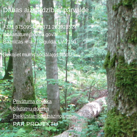
Dabas aizsardzības pārvalde
+371 67509545,
+371 26392352
latvianature@daba.gov.lv
Baznīcas iela 7, Sigulda, LV-2150
Sekojiet mums sociālajos tīklos!
Privātuma politika
Sīkdatņu politika
Piekļūstamības paziņojums
PAR PROJEKTU