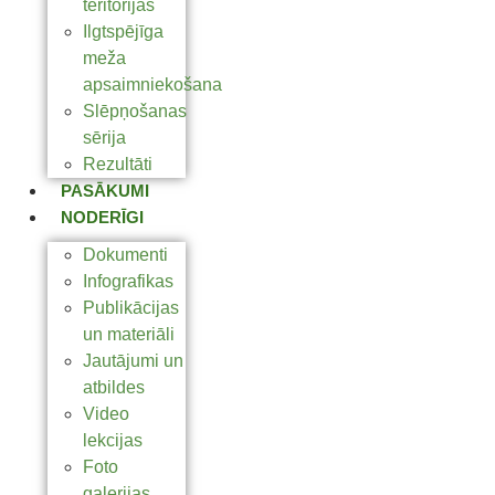
teritorijas
Ilgtspējīga
meža
apsaimniekošana
Slēpņošanas
sērija
Rezultāti
PASĀKUMI
NODERĪGI
Dokumenti
Infografikas
Publikācijas
un materiāli
Jautājumi un
atbildes
Video
lekcijas
Foto
galerijas