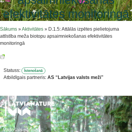
efektivitātes monitoringā
Sākums
»
Aktivitātes
»
D.1.5: Attālās izpētes pielietojuma
attīstība meža biotopu apsaimniekošanas efektivitātes
monitoringā
Statuss:
Īstenošanā
Atbildīgais partneris:
AS “Latvijas valsts meži”
Vadošais partneris: