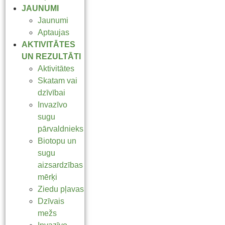
JAUNUMI
Jaunumi
Aptaujas
AKTIVITĀTES
UN REZULTĀTI
Aktivitātes
Skatam vai
dzīvībai
Invazīvo
sugu
pārvaldnieks
Biotopu un
sugu
aizsardzības
mērķi
Ziedu pļavas
Dzīvais
mežs