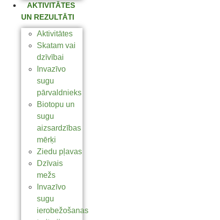
AKTIVITĀTES
UN REZULTĀTI
Aktivitātes
Skatam vai
dzīvībai
Invazīvo
sugu
pārvaldnieks
Biotopu un
sugu
aizsardzības
mērķi
Ziedu pļavas
Dzīvais
mežs
Invazīvo
sugu
ierobežošanas