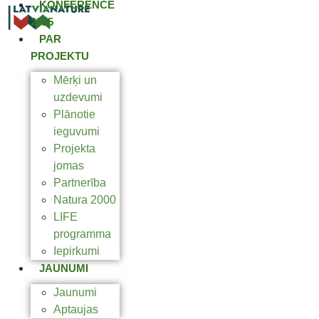
KONFERENCE
2025
PAR
PROJEKTU
Mērķi un
uzdevumi
Plānotie
ieguvumi
Projekta
jomas
Partnerība
Natura 2000
LIFE
programma
Iepirkumi
JAUNUMI
Jaunumi
Aptaujas