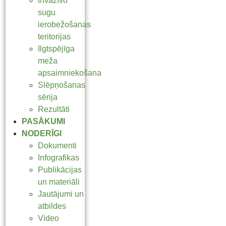
Invazīvo
sugu
ierobežošanas
teritorijas
Ilgtspējīga
meža
apsaimniekošana
Slēpņošanas
sērija
Rezultāti
PASĀKUMI
NODERĪGI
Dokumenti
Infografikas
Publikācijas
un materiāli
Jautājumi un
atbildes
Video