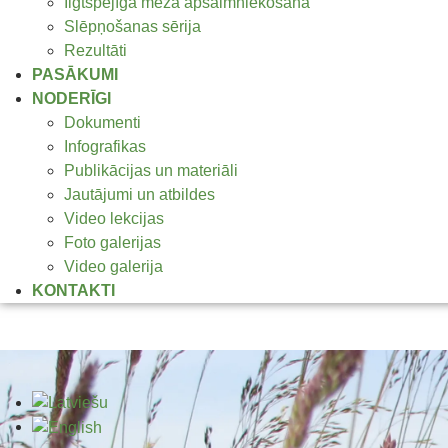
Ilgtspējīga meža apsaimniekošana
Slēpņošanas sērija
Rezultāti
PASĀKUMI
NODERĪGI
Dokumenti
Infografikas
Publikācijas un materiāli
Jautājumi un atbildes
Video lekcijas
Foto galerijas
Video galerija
KONTAKTI