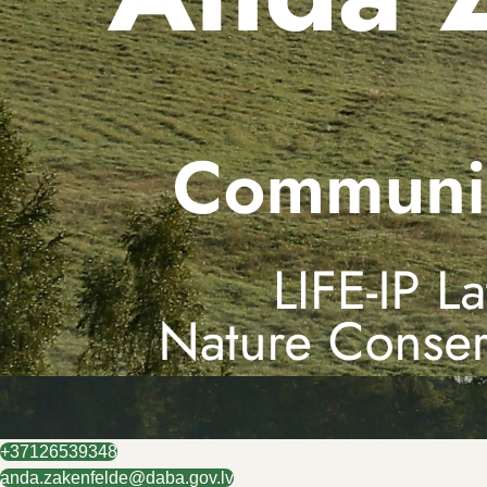
+37126539348
anda.zakenfelde@daba.gov.lv