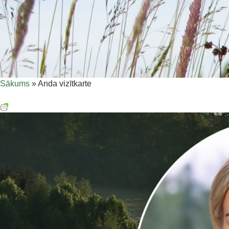
Sākums
»
Anda vizītkarte