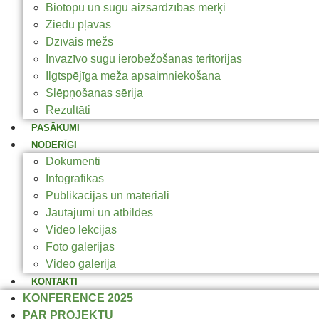
Biotopu un sugu aizsardzības mērķi
Ziedu pļavas
Dzīvais mežs
Invazīvo sugu ierobežošanas teritorijas
Ilgtspējīga meža apsaimniekošana
Slēpņošanas sērija
Rezultāti
PASĀKUMI
NODERĪGI
Dokumenti
Infografikas
Publikācijas un materiāli
Jautājumi un atbildes
Video lekcijas
Foto galerijas
Video galerija
KONTAKTI
KONFERENCE 2025
PAR PROJEKTU