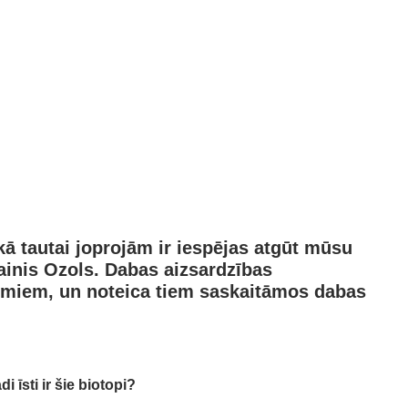
 tautai joprojām ir iespējas atgūt mūsu
ainis Ozols
.
Dabas aizsardzības
egumiem, un noteica tiem saskaitāmos dabas
di īsti ir šie biotopi?