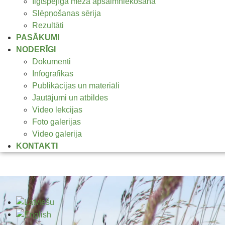
Ilgtspējīga meža apsaimniekošana
Slēpņošanas sērija
Rezultāti
PASĀKUMI
NODERĪGI
Dokumenti
Infografikas
Publikācijas un materiāli
Jautājumi un atbildes
Video lekcijas
Foto galerijas
Video galerija
KONTAKTI