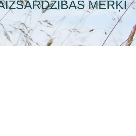
AIZSARDZĪBAS MĒRĶI