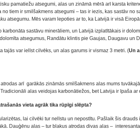
sku pamatiežu atsegumi, alas un zināmā mērā arī karsta kritenes
aļa no tiem ir smilšakmens atsegumi – tas ir iezis, kas sastāv 
zāku atsegumu.
Mēs varam lepoties ar to, ka Latvijā ir visā Eir
 karbonāta sastāvu minerāliem, un Latvijā izplatītākais ir dolom
as dolomīta atsegumus, Randātu klintis pie Gaujas, Daugavu un
tajās var ielīst cilvēks, un alas garums ir vismaz 3 metri. (
Un a
 atrodas arī
garākās
zināmās
smilšakmens alas
mums tuvākajā 
.
T
radicionāli alas veidojas
karbonātiežos
, bet
Latvija ir īpaša
ar 
trašanās vieta agrāk tika
rūpīgi
slēpta?
arizētas, lai cilvēki tur nelīstu un nepostītu. Pašlaik
šis drauds 
gākā.
Dauģēnu
alas – tur blakus atrodas divas alas –
interesant