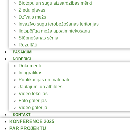
Biotopu un sugu aizsardzības mērķi
Ziedu pļavas
Dzīvais mežs
Invazīvo sugu ierobežošanas teritorijas
Ilgtspējīga meža apsaimniekošana
Slēpņošanas sērija
Rezultāti
PASĀKUMI
NODERĪGI
Dokumenti
Infografikas
Publikācijas un materiāli
Jautājumi un atbildes
Video lekcijas
Foto galerijas
Video galerija
KONTAKTI
KONFERENCE 2025
PAR PROJEKTU