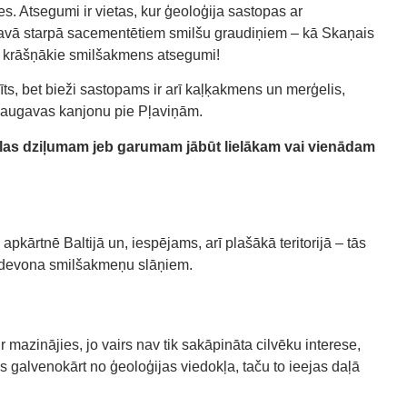
. Atsegumi ir vietas, kur ģeoloģija sastopas ar
no savā starpā sacementētiem smilšu graudiņiem – kā Skaņais
opā krāšņākie smilšakmens atsegumi!
īts, bet bieži sastopams ir arī kaļķakmens un merģelis,
 Daugavas kanjonu pie Pļaviņām.
las dziļumam jeb garumam jābūt lielākam vai vienādam
apkārtnē Baltijā un
,
iespējams, arī plašākā teritorijā
– tās
devona smilšakmeņu slāņiem
.
ir mazinājies
, jo
vairs nav tik sakāpināta cilvēku interese,
as
g
alvenokārt no ģeoloģijas viedokļa
, taču to i
eejas daļā