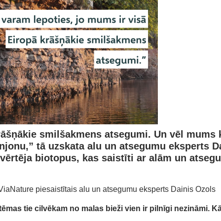
rāšņākie smilšakmens atsegumi. Un vēl mums kā
kanjonu,” tā uzskata alu un atsegumu eksperts
D
zvērtēja biotopus, kas saistīti ar alām un ats
iaNature piesaistītais alu un atsegumu eksperts Dainis Ozols
stēmas
tie
cilvēkam
no malas
bieži vien ir pilnīgi nezināmi.
Kā