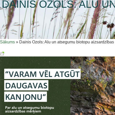
DAINIS OZOLS: ALU 
Sākums
»
Dainis Ozols: Alu un atsegumu biotopu aizsardzības