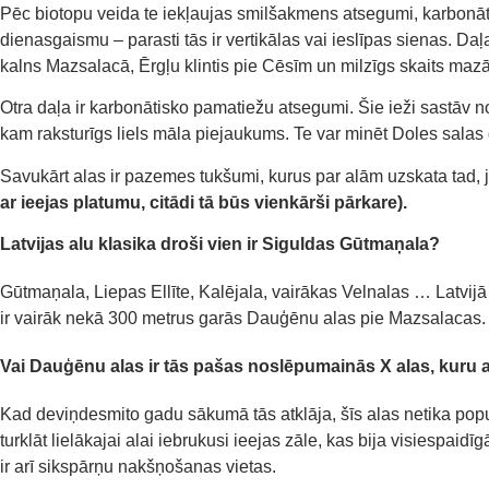
Pēc biotopu veida te iekļaujas smilšakmens atsegumi, karbonāti
dienasgaismu – parasti tās ir vertikālas vai ieslīpas sienas. D
kalns Mazsalacā, Ērgļu klintis pie Cēsīm un milzīgs skaits ma
Otra daļa ir karbonātisko pamatiežu atsegumi. Šie ieži sastāv no
kam raksturīgs liels māla piejaukums. Te var minēt Doles sal
Savukārt alas ir pazemes tukšumi, kurus par alām uzskata tad, ja 
ar ieejas platumu, citādi tā būs vienkārši pārkare).
Latvij
as alu klasika
droši vien ir Siguldas Gūtmaņala?
Gūtmaņala,
Liepas Ellīte,
Kalējala
, vairākas
Velnalas
… Latvijā
ir
vairāk nekā
300 metrus gar
ā
s
Dauģēnu
alas pie Maz
sa
lacas
Vai
Dauģēnu
alas ir tās pašas noslēpumainās X alas, kuru a
Kad deviņdesmito gadu sākumā tās atklāja,
šīs
alas
netika popul
turklāt
lielākajai alai iebruk
usi
ieejas zāle, kas bija visiespaidī
ir
arī
sikspārņu nakšņošanas vietas.