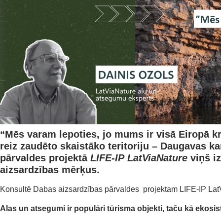
“Mēs varam lepoties, jo mums ir visā Eiropā k
reiz zaudēto skaistāko teritoriju – Daugavas 
pārvaldes
projektā
LIFE-IP LatViaNature
viņš i
aizsardzības mērķus.
Konsultē Dabas aizsardzības pārvaldes projektam LIFE-IP LatV
Alas un atsegumi
ir
populāri tūrisma objekti,
taču
kā ekosi