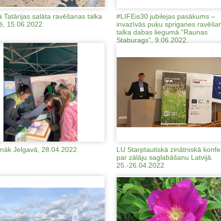
ā Tatārijas salāta ravēšanas talka
#LIFEis30 jubilejas pasākums –
ē, 15.06.2022.
invazīvās puķu spriganes ravēša
talka dabas liegumā “Raunas
Staburags”, 9.06.2022.
nāk Jelgavā, 28.04.2022
LU Starptautiskā zinātniskā konf
par zālāju saglabāšanu Latvijā.
25.-26.04.2022