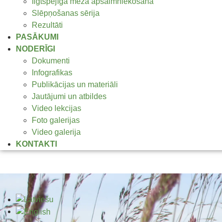
Ilgtspējīga meža apsaimniekošana
Slēpņošanas sērija
Rezultāti
PASĀKUMI
NODERĪGI
Dokumenti
Infografikas
Publikācijas un materiāli
Jautājumi un atbildes
Video lekcijas
Foto galerijas
Video galerija
KONTAKTI