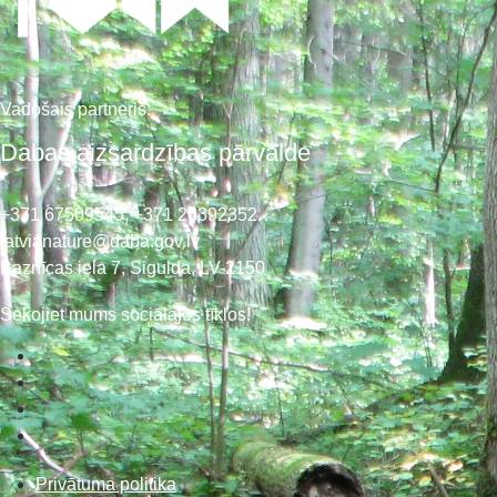
Vadošais partneris:
Dabas aizsardzības pārvalde
+371 67509545,
+371 26392352
latvianature@daba.gov.lv
Baznīcas iela 7, Sigulda, LV-2150
Sekojiet mums sociālajos tīklos!
Privātuma politika