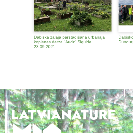
Dabiskā zālāja pārstādīšana urbānajā
Dabisko
kopienas dārzā “Audz” Siguldā
Dundurp
23.09.2021