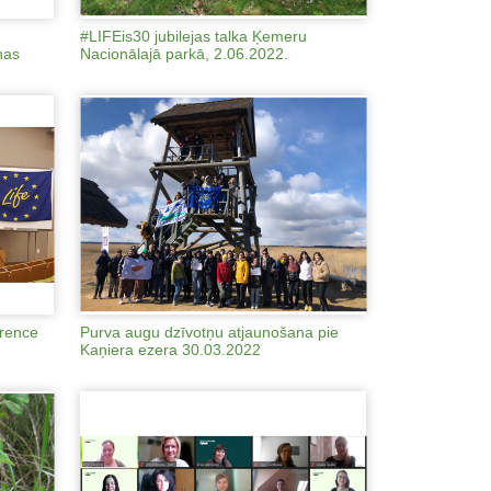
#LIFEis30 jubilejas talka Ķemeru
nas
Nacionālajā parkā, 2.06.2022.
erence
Purva augu dzīvotņu atjaunošana pie
Kaņiera ezera 30.03.2022