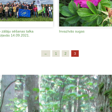
 zālāju sēšanas talka
Invazīvās sugas
ļavās 14.09.2021.
←
1
2
3