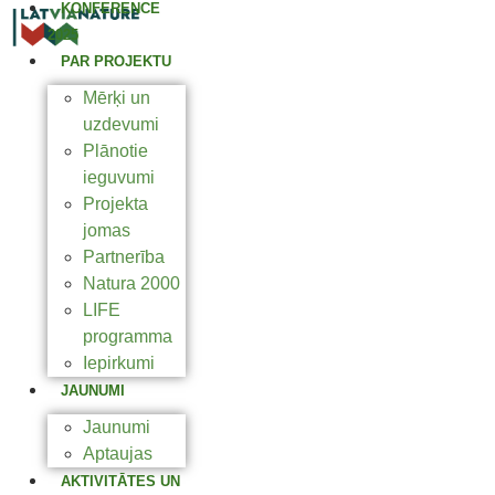
KONFERENCE
2025
PAR PROJEKTU
Mērķi un
uzdevumi
Plānotie
ieguvumi
Projekta
jomas
Partnerība
Natura 2000
LIFE
programma
Iepirkumi
JAUNUMI
Jaunumi
Aptaujas
AKTIVITĀTES UN