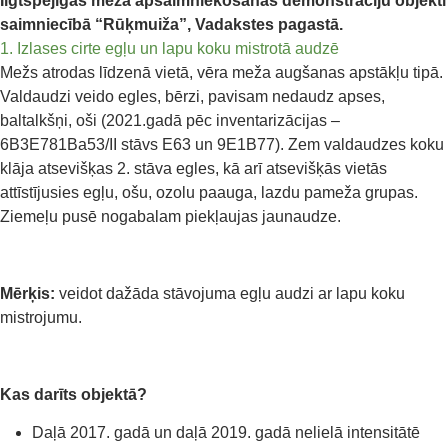
Ilgtspējīgas meža apsaimniekošanas demonstrāciju objekti
saimniecībā “Rūķmuiža”,
Vadakstes pagastā.
1. Izlases cirte egļu un lapu koku mistrotā audzē
Mežs atrodas līdzenā vietā, vēra meža augšanas apstākļu tipā.
Valdaudzi veido egles, bērzi, pavisam nedaudz apses,
baltalkšņi, oši (2021.gadā pēc inventarizācijas –
6B3E781Ba53/II stāvs E63 un 9E1B77). Zem valdaudzes koku
klāja atsevišķas 2. stāva egles, kā arī atsevišķās vietās
attīstījusies egļu, ošu, ozolu paauga, lazdu pameža grupas.
Ziemeļu pusē nogabalam piekļaujas jaunaudze.
Mērķis:
veidot dažāda stāvojuma egļu audzi ar lapu koku
mistrojumu.
Kas darīts objektā?
Daļā 2017. gadā un daļā 2019. gadā nelielā intensitātē