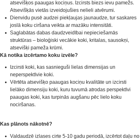
atsevišķos paaugas kociņus. Izcirsts biezs ievu pamežs.
Atsevišķās vietās izveidojušies nelieli atvērumi.
Dienvidu pusē audzei piekļaujas jaunaudze, tur saskares
joslā koku ciršana veikta ar mazāku intensitāti.
Saglabātas dabas daudzveidībai nepieciešamās
struktūras – bioloģiski vecākie koki, kritalas, sausokņi,
atsevišķi pameža krūmi.
Kā notika izcērtamo koku izvēle?
Izcirsti koki, kas sasnieguši lielas dimensijas un
neperspektīvie koki.
Vērtēta atsevišķo paaugas kociņu kvalitāte un izcirsti
lielāko dimensiju koki, kuru tuvumā atrodas perspektīvi
paaugas koki, kas turpinās augšanu pēc lielo koku
nociršanas.
Kas plānots nākotnē?
Valdaudzē izlases cirte 5-10 gadu periodā, izcērtot daļu no