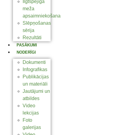
Ilgtspējīga
meža
apsaimniekošana
Slēpņošanas
sērija
Rezultāti
PASĀKUMI
NODERĪGI
Dokumenti
Infografikas
Publikācijas
un materiāli
Jautājumi un
atbildes
Video
lekcijas
Foto
galerijas
Video