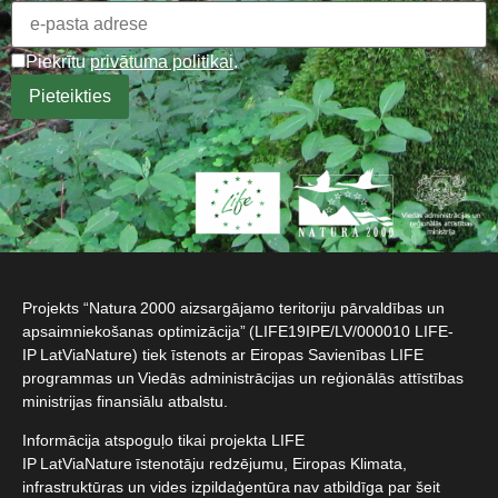
Piekrītu
privātuma politikai
.
Projekts “Natura 2000 aizsargājamo teritoriju pārvaldības un
apsaimniekošanas optimizācija” (LIFE19IPE/LV/000010 LIFE-
IP LatViaNature) tiek īstenots ar Eiropas Savienības LIFE
programmas un Viedās administrācijas un reģionālās attīstības
ministrijas finansiālu atbalstu.​
Informācija atspoguļo tikai projekta LIFE
IP LatViaNature īstenotāju redzējumu, Eiropas Klimata,
infrastruktūras un vides izpildaģentūra nav atbildīga par šeit