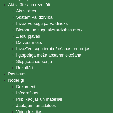
Aktivitātes un rezultāti
Aktivitātes
Skatam vai dzīvībai
Invazīvo sugu pārvaldnieks
Biotopu un sugu aizsardzības mērķi
Ziedu pļavas
Dzīvais mežs
Invazīvo sugu ierobežošanas teritorijas
Ilgtspējīga meža apsaimniekošana
Slēpņošanas sērija
Rezultāti
Pasākumi
Noderīgi
Dokumenti
Infografikas
Publikācijas un materiāli
Jautājumi un atbildes
Video lekcijas