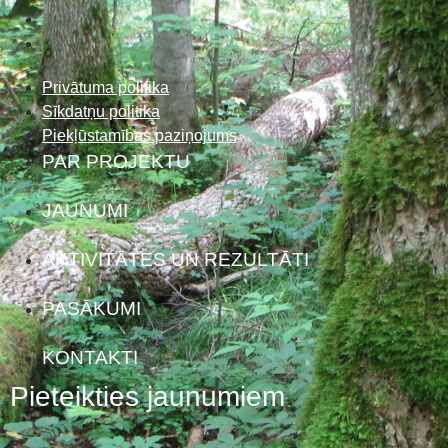
Privātuma politika
Sīkdatņu politika
Piekļūstamības paziņojums
PAR PROJEKTU
JAUNUMI
AKTIVITĀTES UN REZULTĀTI
PASĀKUMI
KONTAKTI
Pieteikties jaunumiem