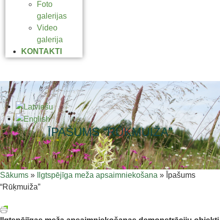
Foto
galerijas
Video
galerija
KONTAKTI
ĪPAŠUMS “RŪĶMUIŽA”
Sākums
»
Ilgtspējīga meža apsaimniekošana
»
Īpašums
“Rūķmuiža”