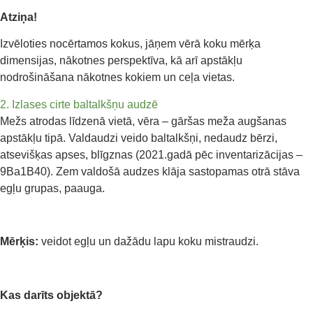
Atziņa!
Izvēloties nocērtamos kokus, jāņem vērā koku mērķa
dimensijas, nākotnes perspektīva, kā arī apstākļu
nodrošināšana nākotnes kokiem un ceļa vietas.
2. Izlases cirte baltalkšņu audzē
Mežs atrodas līdzenā vietā, vēra – gāršas meža augšanas
apstākļu tipā. Valdaudzi veido baltalkšņi, nedaudz bērzi,
atsevišķas apses, blīgznas (2021.gadā pēc inventarizācijas –
9Ba1B40). Zem valdošā audzes klāja sastopamas otrā stāva
egļu grupas, paauga.
Mērķis:
veidot egļu un dažādu lapu koku mistraudzi.
Kas darīts objektā?