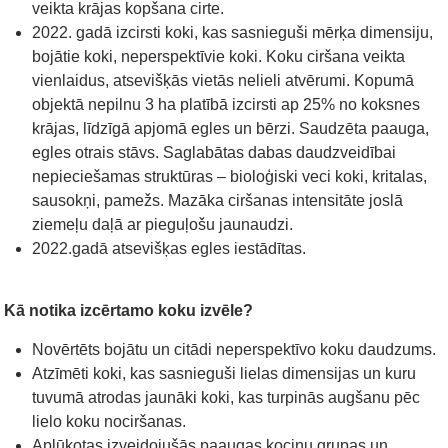
veikta krājas kopšana cirte.
2022. gadā izcirsti koki, kas sasnieguši mērķa dimensiju,
bojātie koki, neperspektīvie koki. Koku ciršana veikta
vienlaidus, atsevišķās vietās nelieli atvērumi. Kopumā
objektā nepilnu 3 ha platībā izcirsti ap 25% no koksnes
krājas, līdzīgā apjomā egles un bērzi. Saudzēta paauga,
egles otrais stāvs. Saglabātas dabas daudzveidībai
nepieciešamas struktūras – bioloģiski veci koki, kritalas,
sausokņi, pamežs. Mazāka ciršanas intensitāte joslā
ziemeļu daļā ar pieguļošu jaunaudzi.
2022.gadā atsevišķas egles iestādītas.
Kā notika izcērtamo koku izvēle?
Novērtēts bojātu un citādi neperspektīvo koku daudzums.
Atzīmēti koki, kas sasnieguši lielas dimensijas un kuru
tuvumā atrodas jaunāki koki, kas turpinās augšanu pēc
lielo koku nociršanas.
Aplūkotas izveidojušās paaugas kociņu grupas un