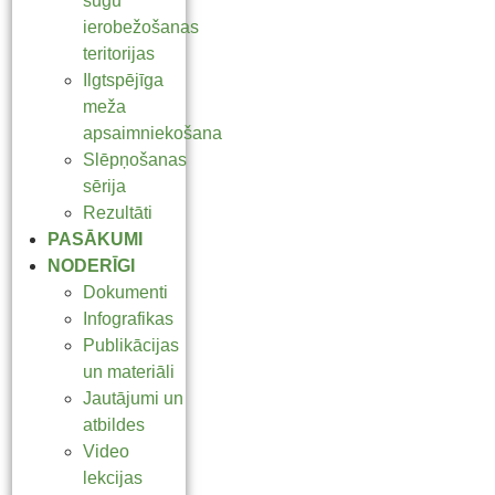
sugu
ierobežošanas
teritorijas
Ilgtspējīga
meža
apsaimniekošana
Slēpņošanas
sērija
Rezultāti
PASĀKUMI
NODERĪGI
Dokumenti
Infografikas
Publikācijas
un materiāli
Jautājumi un
atbildes
Video
lekcijas