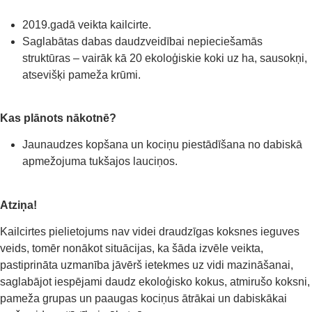
2019.gadā veikta kailcirte.
Saglabātas dabas daudzveidībai nepieciešamās
struktūras – vairāk kā 20 ekoloģiskie koki uz ha, sausokņi,
atsevišķi pameža krūmi.
Kas plānots nākotnē?
Jaunaudzes kopšana un kociņu piestādīšana no dabiskā
apmežojuma tukšajos lauciņos.
Atziņa!
Kailcirtes pielietojums nav videi draudzīgas koksnes ieguves
veids, tomēr nonākot situācijas, ka šāda izvēle veikta,
pastiprināta uzmanība jāvērš ietekmes uz vidi mazināšanai,
saglabājot iespējami daudz ekoloģisko kokus, atmirušo koksni,
pameža grupas un paaugas kociņus ātrākai un dabiskākai