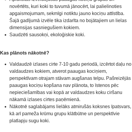
novērtēts, kuri koki to tuvumā jānocērt, lai palielinoties
apgaismojumam, sekmīgi notiktu jauno kociņu attīstība.
Šajā gadījumā izvēle tika izdarīta no bojātajiem un lielas
dimensijas sasniegušiem kokiem.
Saudzēti sausokņi, ekoloģiskie koki.
Kas plānots nākotnē?
Valdaudzē izlases cirte 7-10 gadu periodā, izcērtot daļu no
valdaudzes kokiem, atverot paaugas kociņiem,
perspektīvam otrajam stāvam augšanas telpu. Pašreizējās
paaugas kociņu kopšana nav plānota, to īstenos pēc
nepieciešamības vai kopā ar valdaudzes koku ciršanu
nākamā izlases cirtes paņēmienā.
Nākotnē saglabājams lielāks atmirušās koksnes īpatsvars,
kā arī pameža krūmu grupu klātbūtne un perspektīvie
platlapju sugu koki.