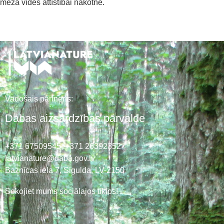
meža vides attīstībai nākotnē.
Vadošais partneris:
Dabas aizsardzības pārvalde
+371 67509545,
+371 26392352
latvianature@daba.gov.lv
Baznīcas iela 7, Sigulda, LV-2150
Sekojiet mums sociālajos tīklos!