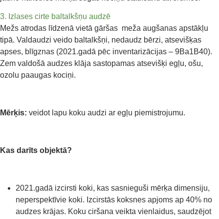
3. Izlases cirte baltalkšņu audzē
Mežs atrodas līdzenā vietā gāršas meža augšanas apstākļu
tipā. Valdaudzi veido baltalkšņi, nedaudz bērzi, atsevišķas
apses, blīgznas (2021.gadā pēc inventarizācijas – 9Ba1B40).
Zem valdošā audzes klāja sastopamas atsevišķi egļu, ošu,
ozolu paaugas kociņi.
Mērķis:
veidot lapu koku audzi ar egļu piemistrojumu.
Kas darīts objektā?
2021.gadā izcirsti koki, kas sasnieguši mērķa dimensiju,
neperspektīvie koki. Izcirstās koksnes apjoms ap 40% no
audzes krājas. Koku ciršana veikta vienlaidus, saudzējot