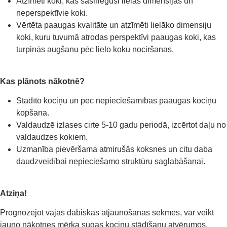
Atzīmēti koki, kas sasnieguši lielas dimensijas un
neperspektīvie koki.
Vērtēta paaugas kvalitāte un atzīmēti lielāko dimensiju
koki, kuru tuvumā atrodas perspektīvi paaugas koki, kas
turpinās augšanu pēc lielo koku nociršanas.
Kas plānots nākotnē?
Stādīto kociņu un pēc nepieciešamības paaugas kociņu
kopšana.
Valdaudzē izlases cirte 5-10 gadu periodā, izcērtot daļu no
valdaudzes kokiem.
Uzmanība pievēršama atmirušās koksnes un citu daba
daudzveidībai nepieciešamo struktūru saglabāšanai.
Atziņa!
Prognozējot vājas dabiskās atjaunošanas sekmes, var veikt
jauno nākotnes mērķa sugas kociņu stādīšanu atvērumos.