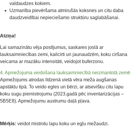
valdaudzes kokiem.
Uzmanība pievēršama atmirušās koksnes un citu daba
daudzveidībai nepieciešamo struktūru saglabāšanai.
Atziņa!
Lai samazinātu vēja postījumus, saskares joslā ar
lauksaimniecības zemi, kailcirti un jaunaudzēm, koku ciršana
veicama ar mazāku intensitāti, veidojot buferzonu.
4. Apmežojuma veidošana lauksaimniecībā neizmantotā zemē
Apmežojums atrodas līdzenā vietā vēra meža augšanas
apstākļu tipā. To veido egles un bērzi, ar atsevišķu citu lapu
koku sugu piemistrojumu (2023.gadā pēc inventarizācijas –
5B5E8). Apmežojumu austrumu daļā pļava.
Mērķis:
veidot mistrotu lapu koku un egļu mežaudzi.