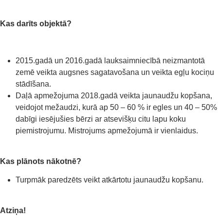
Kas darīts objektā?
2015.gadā un 2016.gadā lauksaimniecībā neizmantotā
zemē veikta augsnes sagatavošana un veikta egļu kociņu
stādīšana.
Daļā apmežojuma 2018.gadā veikta jaunaudžu kopšana,
veidojot mežaudzi, kurā ap 50 – 60 % ir egles un 40 – 50%
dabīgi iesējušies bērzi ar atsevišķu citu lapu koku
piemistrojumu. Mistrojums apmežojumā ir vienlaidus.
Kas plānots nākotnē?
Turpmāk paredzēts veikt atkārtotu jaunaudžu kopšanu.
Atziņa!