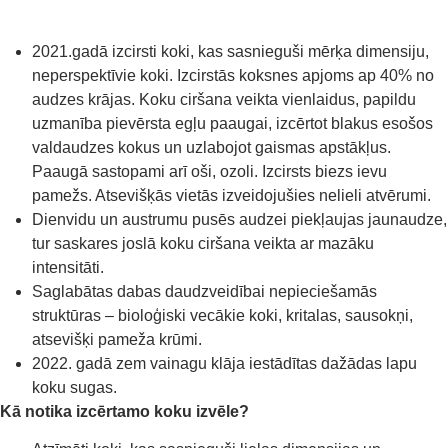
2021.gadā izcirsti koki, kas sasnieguši mērķa dimensiju,
neperspektīvie koki. Izcirstās koksnes apjoms ap 40% no
audzes krājas. Koku ciršana veikta vienlaidus, papildu
uzmanība pievērsta egļu paaugai, izcērtot blakus esošos
valdaudzes kokus un uzlabojot gaismas apstākļus.
Paaugā sastopami arī oši, ozoli. Izcirsts biezs ievu
pamežs. Atsevišķās vietās izveidojušies nelieli atvērumi.
Dienvidu un austrumu pusēs audzei piekļaujas jaunaudze,
tur saskares joslā koku ciršana veikta ar mazāku
intensitāti.
Saglabātas dabas daudzveidībai nepieciešamās
struktūras – bioloģiski vecākie koki, kritalas, sausokņi,
atsevišķi pameža krūmi.
2022. gadā zem vainagu klāja iestādītas dažādas lapu
koku sugas.
Kā notika izcērtamo koku izvēle?