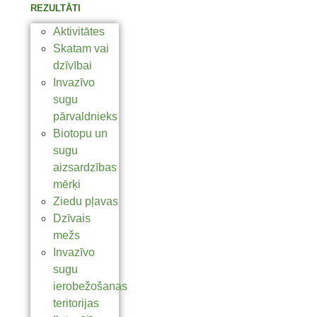
REZULTĀTI
Aktivitātes
Skatam vai
dzīvībai
Invazīvo
sugu
pārvaldnieks
Biotopu un
sugu
aizsardzības
mērķi
Ziedu pļavas
Dzīvais
mežs
Invazīvo
sugu
ierobežošanas
teritorijas