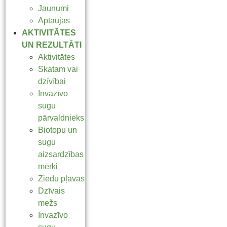
Jaunumi
Aptaujas
AKTIVITĀTES
UN REZULTĀTI
Aktivitātes
Skatam vai
dzīvībai
Invazīvo
sugu
pārvaldnieks
Biotopu un
sugu
aizsardzības
mērķi
Ziedu pļavas
Dzīvais
mežs
Invazīvo