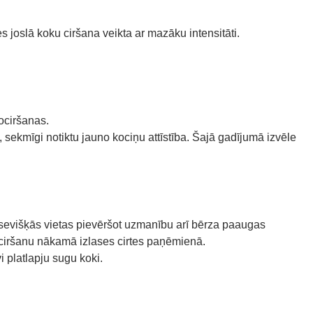
 joslā koku ciršana veikta ar mazāku intensitāti.
ociršanas.
sekmīgi notiktu jauno kociņu attīstība. Šajā gadījumā izvēle
atsevišķās vietas pievēršot uzmanību arī bērza paaugas
 ciršanu nākamā izlases cirtes paņēmienā.
 platlapju sugu koki.