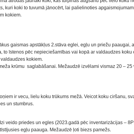
vumā atrodas jaunāki koki, kas turpinās augšanu pēc lielo koku n
 kuri koki to tuvumā jānocērt, lai palielinoties apgaismojumam, 
iem kokiem.
bākus gaismas apstākļus 2.stāva eglei, egļu un priežu paaugai,
a, to īstenos pēc nepieciešamības vai kopā ar valdaudzes koku
o valdaudzes kokiem.
ža krūmu saglabāšanai. Mežaudzē izvēlami vismaz 20 – 25 veci
iem ir vecu, lielu koku trūkums mežā. Veicot koku ciršanu, sv
nes un stumbrus.
zi veido priedes un egles (2023.gadā pēc inventarizācijas –
tīstījusies egļu paauga. Mežaudzē ļoti biezs pamežs.