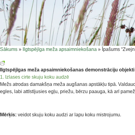
Sākums
»
Ilgtspējīga meža apsaimniekošana
»
Īpašums “Zvejni
Ilgtspējīgas meža apsaimniekošanas demonstrāciju objekti
1. Izlases cirte skuju koku audzē
Mežs atrodas damakšņa meža augšanas apstākļu tipā. Valdaudzi
egles, labi attīstījusies egļu, priežu, bērzu paauga, kā arī pa
Mērķis:
veidot skuju koku audzi ar lapu koku mistrojumu.