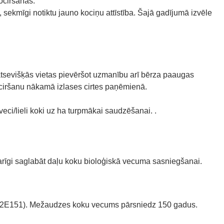
ociršanas.
sekmīgi notiktu jauno kociņu attīstība. Šajā gadījumā izvēle
 atsevišķās vietas pievēršot uzmanību arī bērza paaugas
 ciršanu nākamā izlases cirtes paņēmienā.
/lieli koki uz ha turpmākai saudzēšanai. .
arīgi saglabāt daļu koku bioloģiskā vecuma sasniegšanai.
 8P2E151). Mežaudzes koku vecums pārsniedz 150 gadus.