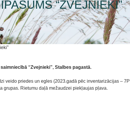
ĪPAŠUMS “ZVEJNIEKI”
eki”
 saimniecībā “Zvejnieki”,
Stalbes pagastā.
 veido priedes un egles (2023.gadā pēc inventarizācijas – 7P
meža grupas. Rietumu daļā mežaudzei piekļaujas pļava.