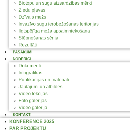
Biotopu un sugu aizsardzības mērķi
Ziedu pļavas
Dzīvais mežs
Invazīvo sugu ierobežošanas teritorijas
Ilgtspējīga meža apsaimniekošana
Slēpņošanas sērija
Rezultāti
PASĀKUMI
NODERĪGI
Dokumenti
Infografikas
Publikācijas un materiāli
Jautājumi un atbildes
Video lekcijas
Foto galerijas
Video galerija
KONTAKTI
KONFERENCE 2025
PAR PROJEKTU