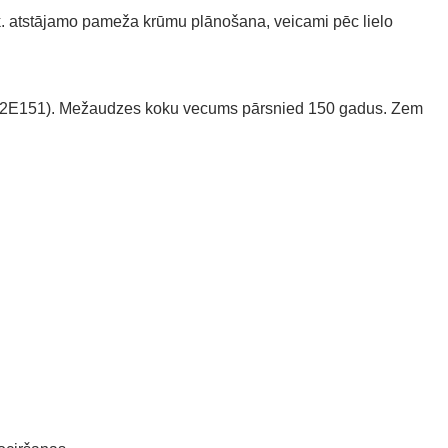
sk. atstājamo pameža krūmu plānošana, veicami pēc lielo
 8P2E151). Mežaudzes koku vecums pārsnied 150 gadus. Zem