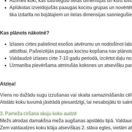
Atzīmēti koki, kas sasnieguši lielas dimensijas un kuru tu
Aplūkotas izveidojušās paaugas kociņu grupas un novērtēts,
tika izdarīta no bojātajiem un lielas dimensijas sasnieguš
Kas plānots nākotnē?
Izlases cirtes palielinot esošos atvērumu un nodrošinot la
attīstībai. Pašreizējās paaugas kociņu kopšana nav plānot
Valdaudzē izlases cirte 7-10 gadu periodā, izcērtot daļu n
Uzmanība pievēršama atmirušās koksnes un atsevišķu pame
Atziņa!
Viens no dažādu sugu izzušanas vai skaita samazināšanās cēloņ
Atstāto koku tuvumā jāstrādā piesardzīgi, lai nesabojātu to sak
3. Pameža ciršana skuju koku audzē
Mežs atrodas damakšņa meža augšanas apstākļu tipā. Valdaud
Zem valdaudzes koku klāja atsevišķas 2. stāva egles, vietām at