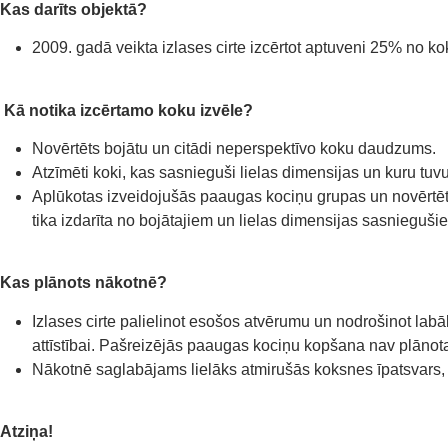
Kas darīts objektā?
2009. gadā veikta izlases cirte izcērtot aptuveni 25% no ko
Kā notika izcērtamo koku izvēle?
Novērtēts bojātu un citādi neperspektīvo koku daudzums.
Atzīmēti koki, kas sasnieguši lielas dimensijas un kuru tu
Aplūkotas izveidojušās paaugas kociņu grupas un novērtēts,
tika izdarīta no bojātajiem un lielas dimensijas sasnieguš
Kas plānots nākotnē?
Izlases cirte palielinot esošos atvērumu un nodrošinot lab
attīstībai. Pašreizējās paaugas kociņu kopšana nav plānot
Nākotnē saglabājams lielāks atmirušās koksnes īpatsvars, 
Atziņa!