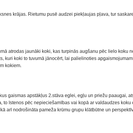
ksnes krājas. Rietumu pusē audzei piekļaujas pļava, tur saskares
vumā atrodas jaunāki koki, kas turpinās augšanu pēc lielo koku n
 kuri koki to tuvumā jānocērt, lai palielinoties apgaismojumam, 
iem kokiem.
ākus gaismas apstākļus 2.stāva eglei, egļu un priežu paaugai, 
a, to īstenos pēc nepieciešamības vai kopā ar valdaudzes koku
kā arī nodrošināta pameža krūmu grupu klātbūtne un perspektīvi