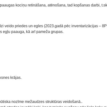
ī paaugas kociņu retināšana, atēnošana, tad kopšanas darbi, t.
zi veido priedes un egles (2023.gadā pēc inventarizācijas –
ies egļu paauga, kā arī pameža grupas.
ksnes krājas.
v būtiska nozīme mežaudzes struktūras veidošanā..