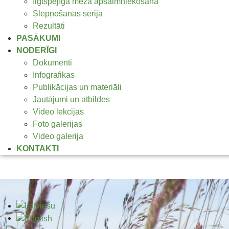
Ilgtspējīga meža apsaimniekošana
Slēpņošanas sērija
Rezultāti
PASĀKUMI
NODERĪGI
Dokumenti
Infografikas
Publikācijas un materiāli
Jautājumi un atbildes
Video lekcijas
Foto galerijas
Video galerija
KONTAKTI