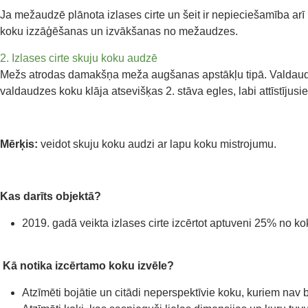
Ja mežaudzē plānota izlases cirte un šeit ir nepieciešamība ar
koku izzāģēšanas un izvākšanas no mežaudzes.
2. Izlases cirte skuju koku audzē
Mežs atrodas damakšņa meža augšanas apstākļu tipā. Valdaud
valdaudzes koku klāja atsevišķas 2. stāva egles, labi attīstījus
Mērķis:
veidot skuju koku audzi ar lapu koku mistrojumu.
Kas darīts objektā?
2019. gadā veikta izlases cirte izcērtot aptuveni 25% no ko
Kā notika izcērtamo koku izvēle?
Atzīmēti bojātie un citādi neperspektīvie koku, kuriem na