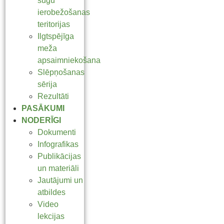
sugu
ierobežošanas
teritorijas
Ilgtspējīga
meža
apsaimniekošana
Slēpņošanas
sērija
Rezultāti
PASĀKUMI
NODERĪGI
Dokumenti
Infografikas
Publikācijas
un materiāli
Jautājumi un
atbildes
Video
lekcijas