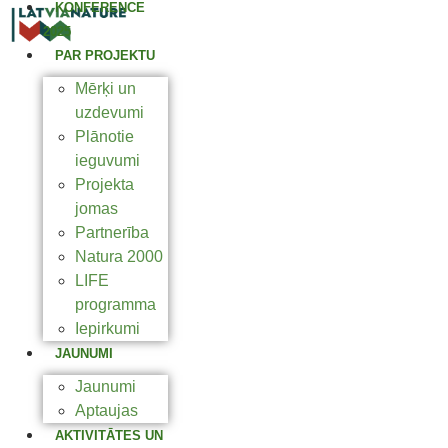
KONFERENCE
2025
PAR PROJEKTU
Mērķi un
uzdevumi
Plānotie
ieguvumi
Projekta
jomas
Partnerība
Natura 2000
LIFE
programma
Iepirkumi
JAUNUMI
Jaunumi
Aptaujas
AKTIVITĀTES UN