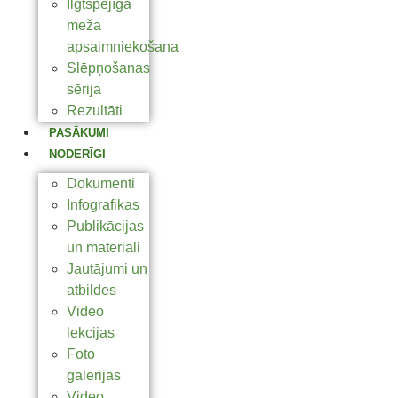
Ilgtspējīga
meža
apsaimniekošana
Slēpņošanas
sērija
Rezultāti
PASĀKUMI
NODERĪGI
Dokumenti
Infografikas
Publikācijas
un materiāli
Jautājumi un
atbildes
Video
lekcijas
Foto
galerijas
Video