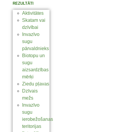
REZULTĀTI
Aktivitātes
Skatam vai
dzīvībai
Invazīvo
sugu
pārvaldnieks
Biotopu un
sugu
aizsardzības
mērķi
Ziedu pļavas
Dzīvais
mežs
Invazīvo
sugu
ierobežošanas
teritorijas