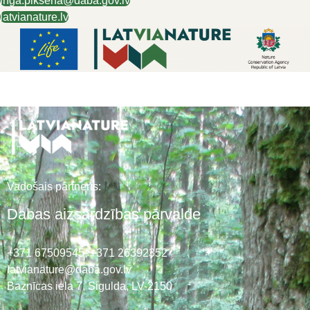
inga.piksena@daba.gov.lv
latvianature.lv
Vadošais partneris:
Dabas aizsardzības pārvalde
+371 67509545,
+371 26392352
latvianature@daba.gov.lv
Baznīcas iela 7, Sigulda, LV-2150