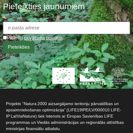
Pieteikties jaunumiem
Piekrītu
privātuma politikai
.
Projekts “Natura 2000 aizsargājamo teritoriju pārvaldības un
apsaimniekošanas optimizācija” (LIFE19IPE/LV/000010 LIFE-
IP LatViaNature) tiek īstenots ar Eiropas Savienības LIFE
programmas un Viedās administrācijas un reģionālās attīstības
ministrijas finansiālu atbalstu.​