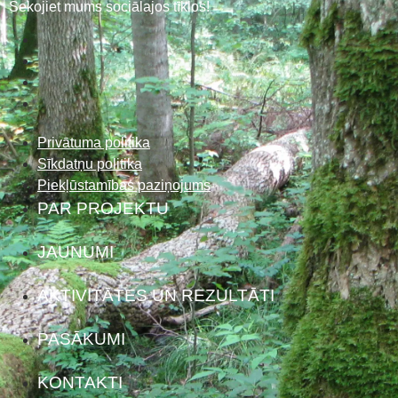
Sekojiet mums sociālajos tīklos!
Privātuma politika
Sīkdatņu politika
Piekļūstamības paziņojums
PAR PROJEKTU
JAUNUMI
AKTIVITĀTES UN REZULTĀTI
PASĀKUMI
KONTAKTI