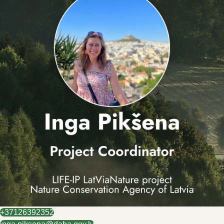
+37126392352