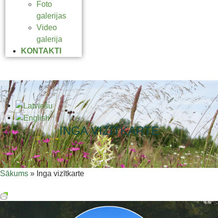
Foto
galerijas
Video
galerija
KONTAKTI
INGA VIZĪTKARTE
Sākums
»
Inga vizītkarte