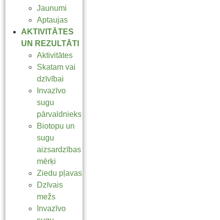
Jaunumi
Aptaujas
AKTIVITĀTES
UN REZULTĀTI
Aktivitātes
Skatam vai
dzīvībai
Invazīvo
sugu
pārvaldnieks
Biotopu un
sugu
aizsardzības
mērķi
Ziedu pļavas
Dzīvais
mežs
Invazīvo