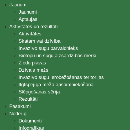
Jaunumi
Jaunumi
Aptaujas
Aktivitātes un rezultāti
Aktivitātes
Skatam vai dzīvībai
Invazīvo sugu pārvaldnieks
Biotopu un sugu aizsardzības mērķi
Ziedu pļavas
Dzīvais mežs
Invazīvo sugu ierobežošanas teritorijas
Ilgtspējīga meža apsaimniekošana
Slēpņošanas sērija
Rezultāti
Pasākumi
Noderīgi
Dokumenti
Infografikas