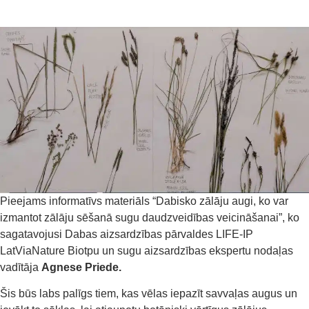
Pieejams informatīvs materiāls “Dabisko zālāju augi, ko var
izmantot zālāju sēšanā sugu daudzveidības veicināšanai”, ko
sagatavojusi Dabas aizsardzības pārvaldes LIFE-IP
LatViaNature Biotpu un sugu aizsardzības ekspertu nodaļas
vadītāja
Agnese Priede.
Šis būs labs palīgs tiem, kas vēlas iepazīt savvaļas augus un