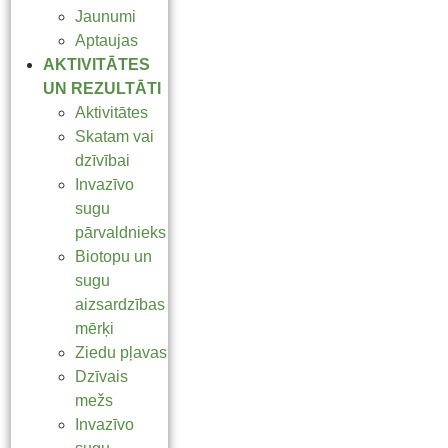
Jaunumi
Aptaujas
AKTIVITĀTES
UN REZULTĀTI
Aktivitātes
Skatam vai
dzīvībai
Invazīvo
sugu
pārvaldnieks
Biotopu un
sugu
aizsardzības
mērķi
Ziedu pļavas
Dzīvais
mežs
Invazīvo