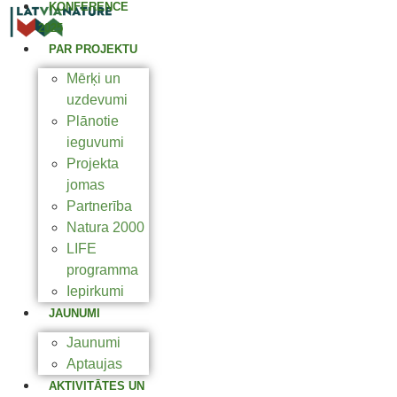
KONFERENCE
2025
PAR PROJEKTU
Mērķi un
uzdevumi
Plānotie
ieguvumi
Projekta
jomas
Partnerība
Natura 2000
LIFE
programma
Iepirkumi
JAUNUMI
Jaunumi
Aptaujas
AKTIVITĀTES UN