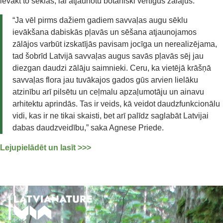
ievākt to sēklas, lai atjaunotu botāniski vērtīgus zālājus.
“Ja vēl pirms dažiem gadiem savvaļas augu sēklu
ievākšana dabiskās pļavās un sēšana atjaunojamos
zālājos varbūt izskatījās pavisam jocīga un nerealizējama,
tad šobrīd Latvijā savvaļas augus savās pļavās sēj jau
diezgan daudzi zālāju saimnieki. Ceru, ka vietējā krāšņā
savvaļas flora jau tuvākajos gados gūs arvien lielāku
atzinību arī pilsētu un ceļmalu apzaļumotāju un ainavu
arhitektu aprindās. Tas ir veids, kā veidot daudzfunkcionālu
vidi, kas ir ne tikai skaisti, bet arī palīdz saglabāt Latvijai
dabas daudzveidību,” saka Agnese Priede.
Lejupielādēt un lasīt >>>