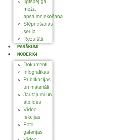
Ilgtspējīga
meža
apsaimniekošana
Slēpņošanas
sērija
Rezultāti
PASĀKUMI
NODERĪGI
Dokumenti
Infografikas
Publikācijas
un materiāli
Jautājumi un
atbildes
Video
lekcijas
Foto
galerijas
Video