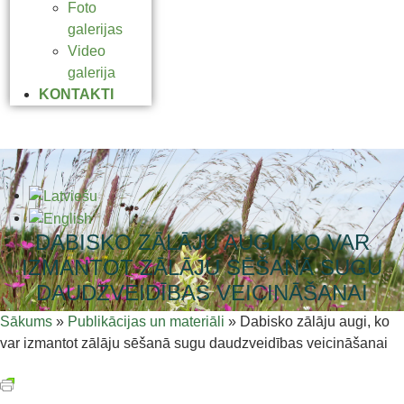
Foto
galerijas
Video
galerija
KONTAKTI
DABISKO ZĀLĀJU AUGI, KO VAR
IZMANTOT ZĀLĀJU SĒŠANĀ SUGU
DAUDZVEIDĪBAS VEICINĀŠANAI
Sākums
»
Publikācijas un materiāli
»
Dabisko zālāju augi, ko
var izmantot zālāju sēšanā sugu daudzveidības veicināšanai