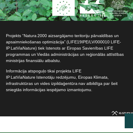
Projekts “Natura 2000 aizsargājamo teritoriju pārvaldības un
apsaimniekošanas optimizācija” (LIFE19IPE/LV/000010 LIFE-
IP LatViaNature) tiek īstenots ar Eiropas Savienības LIFE
programmas un Viedās administrācijas un reģionālās attīstības
ministrijas finansiālu atbalstu.​
Informācija atspoguļo tikai projekta LIFE
IP LatViaNature īstenotāju redzējumu, Eiropas Klimata,
infrastruktūras un vides izpildaģentūra nav atbildīga par šeit
sniegtās informācijas iespējamo izmantojumu.​