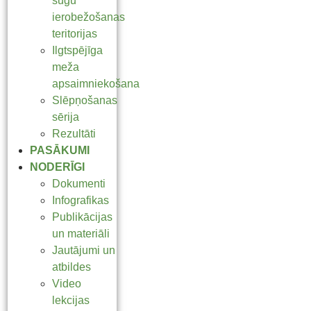
sugu
ierobežošanas
teritorijas
Ilgtspējīga
meža
apsaimniekošana
Slēpņošanas
sērija
Rezultāti
PASĀKUMI
NODERĪGI
Dokumenti
Infografikas
Publikācijas
un materiāli
Jautājumi un
atbildes
Video
lekcijas