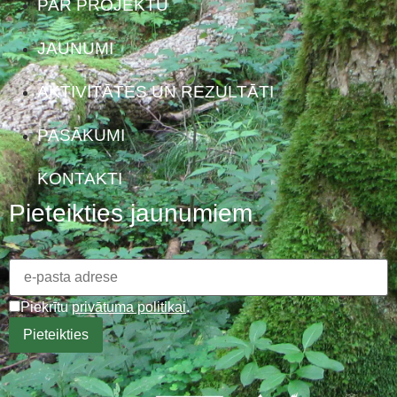
PAR PROJEKTU
JAUNUMI
AKTIVITĀTES UN REZULTĀTI
PASĀKUMI
KONTAKTI
Pieteikties jaunumiem
Piekrītu
privātuma politikai
.