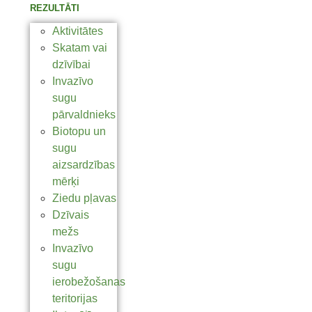
REZULTĀTI
Aktivitātes
Skatam vai
dzīvībai
Invazīvo
sugu
pārvaldnieks
Biotopu un
sugu
aizsardzības
mērķi
Ziedu pļavas
Dzīvais
mežs
Invazīvo
sugu
ierobežošanas
teritorijas