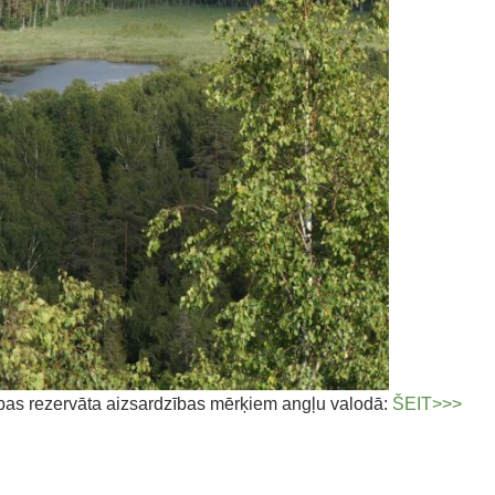
abas rezervāta aizsardzības mērķiem angļu valodā:
ŠEIT>>>