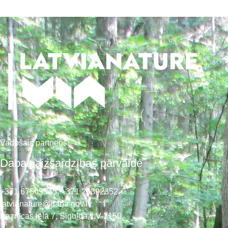
Vadošais partneris:
Dabas aizsardzības pārvalde
+371 67509545,
+371 26392352
latvianature@daba.gov.lv
Baznīcas iela 7, Sigulda, LV-2150