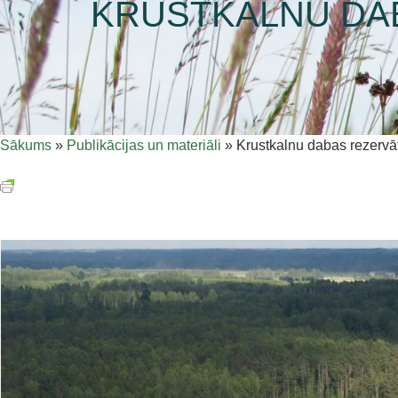
KRUSTKALNU DAB
Sākums
»
Publikācijas un materiāli
»
Krustkalnu dabas rezervāt