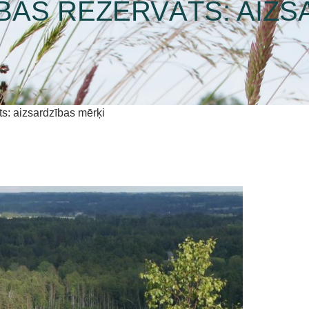
AS REZERVĀTS: AIZS
s: aizsardzības mērķi