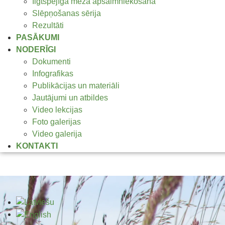
Ilgtspējīga meža apsaimniekošana
Slēpņošanas sērija
Rezultāti
PASĀKUMI
NODERĪGI
Dokumenti
Infografikas
Publikācijas un materiāli
Jautājumi un atbildes
Video lekcijas
Foto galerijas
Video galerija
KONTAKTI