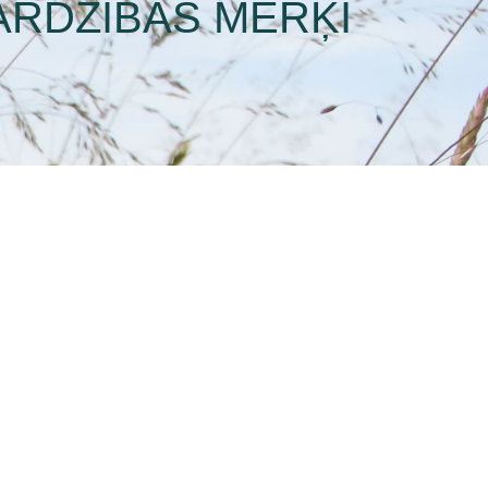
ARDZĪBAS MĒRĶI