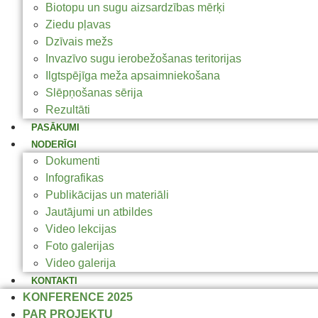
Biotopu un sugu aizsardzības mērķi
Ziedu pļavas
Dzīvais mežs
Invazīvo sugu ierobežošanas teritorijas
Ilgtspējīga meža apsaimniekošana
Slēpņošanas sērija
Rezultāti
PASĀKUMI
NODERĪGI
Dokumenti
Infografikas
Publikācijas un materiāli
Jautājumi un atbildes
Video lekcijas
Foto galerijas
Video galerija
KONTAKTI
KONFERENCE 2025
PAR PROJEKTU