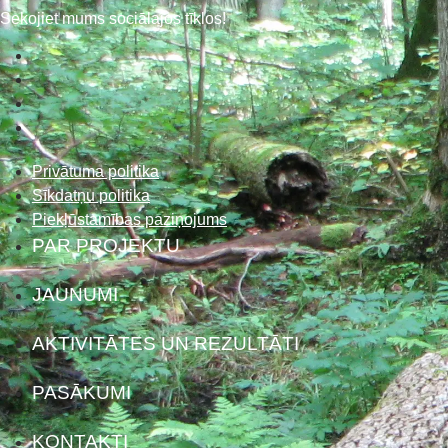
Sekojiet mums sociālajos tīklos!
Privātuma politika
Sīkdatņu politika
Piekļūstamības paziņojums
PAR PROJEKTU
JAUNUMI
AKTIVITĀTES UN REZULTĀTI
PASĀKUMI
KONTAKTI