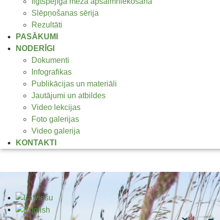
Ilgtspējīga meža apsaimniekošana
Slēpņošanas sērija
Rezultāti
PASĀKUMI
NODERĪGI
Dokumenti
Infografikas
Publikācijas un materiāli
Jautājumi un atbildes
Video lekcijas
Foto galerijas
Video galerija
KONTAKTI