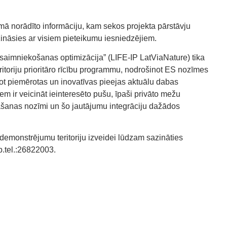
rmā norādīto informāciju, kam sekos projekta pārstāvju
ināsies ar visiem pieteikumu iesniedzējiem.
psaimniekošanas optimizācija” (LIFE-IP LatViaNature) tika
ritoriju prioritāro rīcību programmu, nodrošinot ES nozīmes
ājot piemērotas un inovatīvas pieejas aktuālu dabas
m ir veicināt ieinteresēto pušu, īpaši privāto mežu
bāšanas nozīmi un šo jautājumu integrāciju dažādos
emonstrējumu teritoriju izveidei lūdzam sazināties
.tel.:26822003.