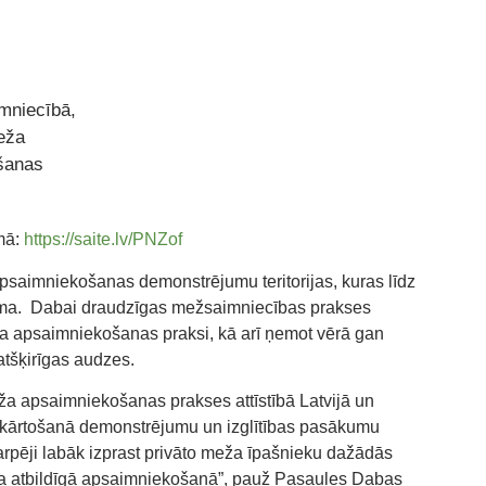
mniecībā,
eža
šanas
rmā:
https://saite.lv/PNZof
psaimniekošanas demonstrējumu teritorijas, kuras līdz
orma. Dabai draudzīgas mežsaimniecības prakses
ža apsaimniekošanas praksi, kā arī ņemot vērā gan
tšķirīgas audzes.
eža apsaimniekošanas prakses attīstībā Latvijā un
s iekārtošanā demonstrējumu un izglītības pasākumu
arpēji labāk izprast privāto meža īpašnieku dažādās
eža atbildīgā apsaimniekošanā”, pauž Pasaules Dabas