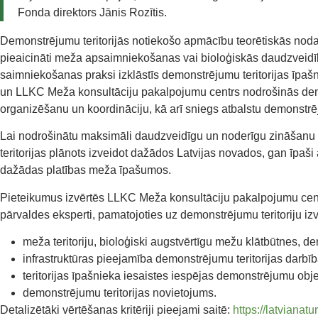
Fonda direktors Jānis Rozītis.
Demonstrējumu teritorijās notiekošo apmācību teorētiskās nodar
pieaicināti meža apsaimniekošanas vai bioloģiskās daudzveidīb
saimniekošanas praksi izklāstīs demonstrējumu teritorijas īp
un LLKC Meža konsultāciju pakalpojumu centrs nodrošinās dem
organizēšanu un koordināciju, kā arī sniegs atbalstu demonstrē
Lai nodrošinātu maksimāli daudzveidīgu un noderīgu zināšanu
teritorijas plānots izveidot dažādos Latvijas novados, gan īpaši
dažādas platības meža īpašumos.
Pieteikumus izvērtēs LLKC
Meža konsultāciju pakalpojumu cen
pārvaldes eksperti, pamatojoties uz
demonstrējumu teritoriju izv
meža teritoriju, bioloģiski augstvērtīgu mežu klātbūtnes, 
infrastruktūras pieejamība demonstrējumu teritorijas darb
teritorijas īpašnieka iesaistes iespējas demonstrējumu obje
demonstrējumu teritorijas novietojums.
Detalizētāki vērtēšanas kritēriji pieejami saitē:
https://latvianat