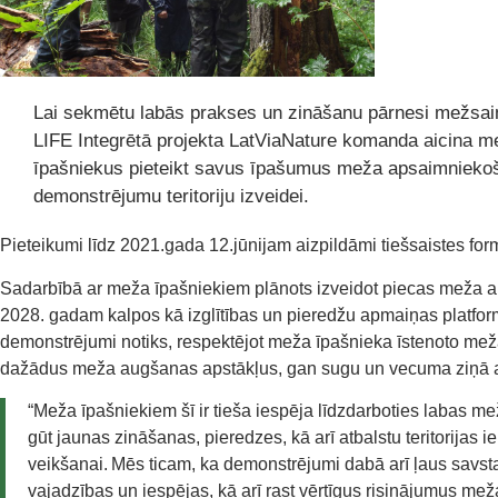
Lai sekmētu labās prakses un zināšanu pārnesi mežsai
LIFE Integrētā projekta LatViaNature komanda aicina m
īpašniekus pieteikt savus īpašumus meža apsaimnieko
demonstrējumu teritoriju izveidei.
Pieteikumi līdz 2021.gada 12.jūnijam aizpildāmi tiešsaistes fo
Sadarbībā ar meža īpašniekiem plānots izveidot piecas meža a
2028. gadam kalpos kā izglītības un pieredžu apmaiņas platf
demonstrējumi notiks, respektējot meža īpašnieka īstenoto me
dažādus meža augšanas apstākļus, gan sugu un vecuma ziņā a
“Meža īpašniekiem šī ir tieša iespēja līdzdarboties labas m
gūt jaunas zināšanas, pieredzes, kā arī atbalstu teritorija
veikšanai. Mēs ticam, ka demonstrējumi dabā arī ļaus savst
vajadzības un iespējas, kā arī rast vērtīgus risinājumus m