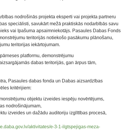
bības nodrošinās projekta eksperti vai projekta partneru
as speciālisti, savukārt mežā praktiskās nodarbībās savu
ašnieks vai īpašuma apsaimniekotājs. Pasaules Dabas Fonds
onstrējumu teritorijās notiekošo pasākumu plānošanu,
jumu teritorijas iekārtojumam.
 pārneses platformu, demonstrējumu
 aizsargājamās dabas teritorijās, gan ārpus tām,
tra, Pasaules dabas fonda un Dabas aizsardzības
ēles kritērijiem:
demonstrējumu objektu izveides iespēju novērtējums,
ības nodrošinājumam,
ktu izveides un dažādu auditoriju izglītības procesā,
ure.daba.gov.lv/aktivitates/e-3-1-ilgtspejigas-meza-