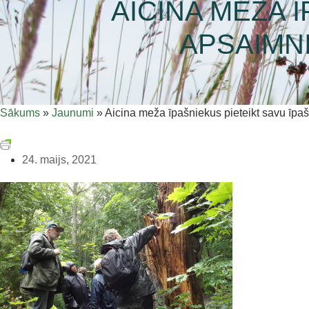
AICINA MEŽA 
APSAIMN
Sākums
»
Jaunumi
»
Aicina meža īpašniekus pieteikt savu ī
24. maijs, 2021