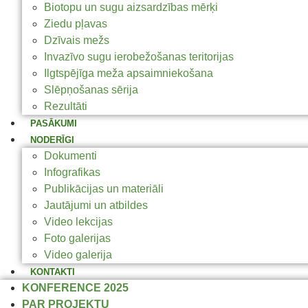
Biotopu un sugu aizsardzības mērķi
Ziedu pļavas
Dzīvais mežs
Invazīvo sugu ierobežošanas teritorijas
Ilgtspējīga meža apsaimniekošana
Slēpņošanas sērija
Rezultāti
PASĀKUMI
NODERĪGI
Dokumenti
Infografikas
Publikācijas un materiāli
Jautājumi un atbildes
Video lekcijas
Foto galerijas
Video galerija
KONTAKTI
KONFERENCE 2025
PAR PROJEKTU