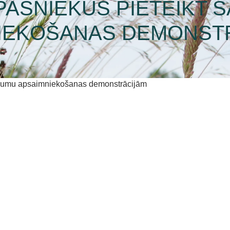
ĪPAŠNIEKUS PIETEIKT 
IEKOŠANAS DEMONST
pašumu apsaimniekošanas demonstrācijām