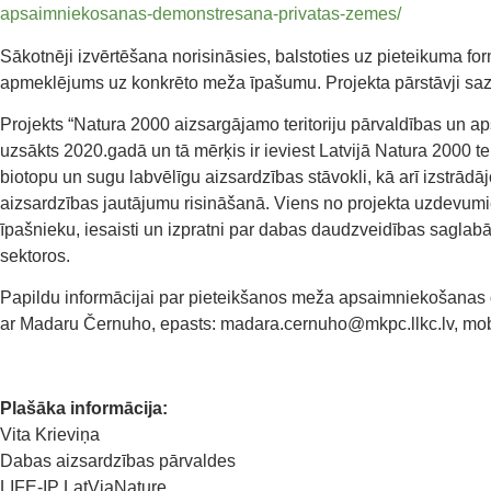
apsaimniekosanas-demonstresana-privatas-zemes/
Sākotnēji izvērtēšana norisināsies, balstoties uz pieteikuma fo
apmeklējums uz konkrēto meža īpašumu. Projekta pārstāvji saz
Projekts “Natura 2000 aizsargājamo teritoriju pārvaldības un a
uzsākts 2020.gadā un tā mērķis ir ieviest Latvijā Natura 2000 te
biotopu un sugu labvēlīgu aizsardzības stāvokli, kā arī izstrād
aizsardzības jautājumu risināšanā. Viens no projekta uzdevumie
īpašnieku, iesaisti un izpratni par dabas daudzveidības sagla
sektoros.
Papildu informācijai par pieteikšanos meža apsaimniekošanas d
ar Madaru Černuho, epasts: madara.cernuho@mkpc.llkc.lv, mob
Plašāka informācija:
Vita Krieviņa
Dabas aizsardzības pārvaldes
LIFE-IP LatViaNature