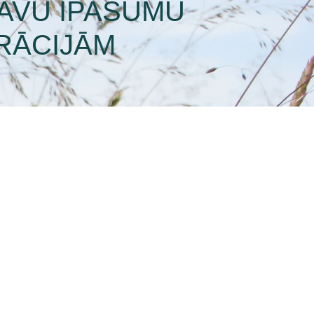
SAVU ĪPAŠUMU
RĀCIJĀM