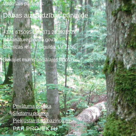
Vadošais partneris:
Dabas aizsardzības pārvalde
+371 67509545,
+371 26392352
latvianature@daba.gov.lv
Baznīcas iela 7, Sigulda, LV-2150
Sekojiet mums sociālajos tīklos!
Privātuma politika
Sīkdatņu politika
Piekļūstamības paziņojums
PAR PROJEKTU