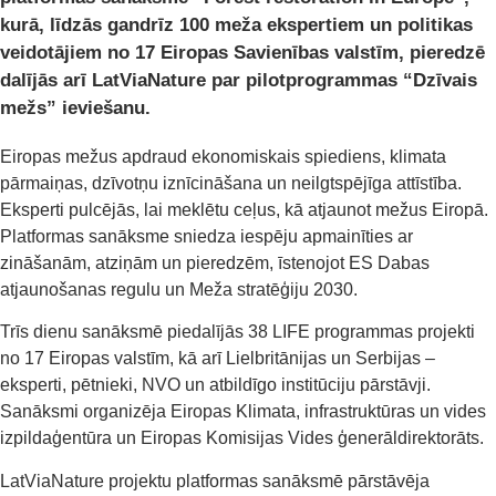
kurā, līdzās gandrīz 100 meža ekspertiem un politikas
veidotājiem no 17 Eiropas Savienības valstīm, pieredzē
dalījās arī LatViaNature par pilotprogrammas “Dzīvais
mežs” ieviešanu.
Eiropas mežus apdraud ekonomiskais spiediens, klimata
pārmaiņas, dzīvotņu iznīcināšana un neilgtspējīga attīstība.
Eksperti pulcējās, lai meklētu ceļus, kā atjaunot mežus Eiropā.
Platformas sanāksme sniedza iespēju apmainīties ar
zināšanām, atziņām un pieredzēm, īstenojot ES Dabas
atjaunošanas regulu un Meža stratēģiju 2030.
Trīs dienu sanāksmē piedalījās 38 LIFE programmas projekti
no 17 Eiropas valstīm, kā arī Lielbritānijas un Serbijas –
eksperti, pētnieki, NVO un atbildīgo institūciju pārstāvji.
Sanāksmi organizēja Eiropas Klimata, infrastruktūras un vides
izpildaģentūra un Eiropas Komisijas Vides ģenerāldirektorāts.
LatViaNature projektu platformas sanāksmē pārstāvēja