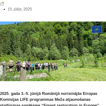
15. jūlijs, 2025
2025. gada 3.-5. jūnijā Rumānijā norisinājās Eiropas
Komisijas LIFE programmas Meža atjaunošanas
platformas sanāksme “Forest restoration in Europe”,