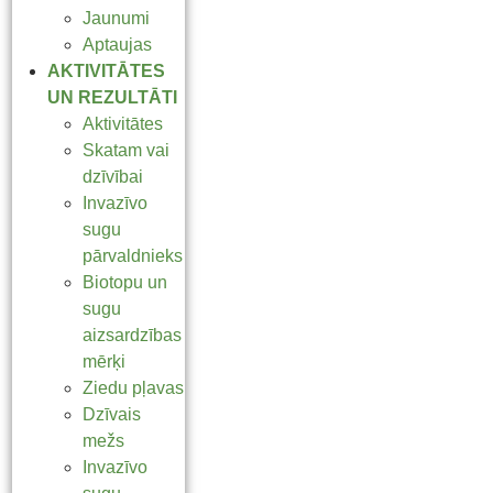
Jaunumi
Aptaujas
AKTIVITĀTES
UN REZULTĀTI
Aktivitātes
Skatam vai
dzīvībai
Invazīvo
sugu
pārvaldnieks
Biotopu un
sugu
aizsardzības
mērķi
Ziedu pļavas
Dzīvais
mežs
Invazīvo