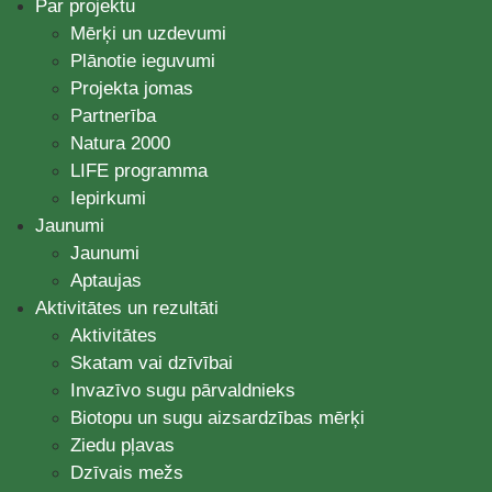
Par projektu
Mērķi un uzdevumi
Plānotie ieguvumi
Projekta jomas
Partnerība
Natura 2000
LIFE programma
Iepirkumi
Jaunumi
Jaunumi
Aptaujas
Aktivitātes un rezultāti
Aktivitātes
Skatam vai dzīvībai
Invazīvo sugu pārvaldnieks
Biotopu un sugu aizsardzības mērķi
Ziedu pļavas
Dzīvais mežs