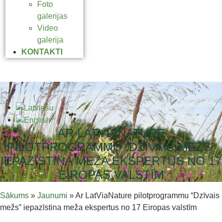
Foto
galerijas
Video
galerija
KONTAKTI
AR LATVIANATURE
PILOTPROGRAMMU “DZĪVAIS MEŽS”
IEPAZĪSTINA MEŽA EKSPERTUS NO 17
EIROPAS VALSTĪM
Sākums
»
Jaunumi
»
Ar LatViaNature pilotprogrammu “Dzīvais
mežs” iepazīstina meža ekspertus no 17 Eiropas valstīm