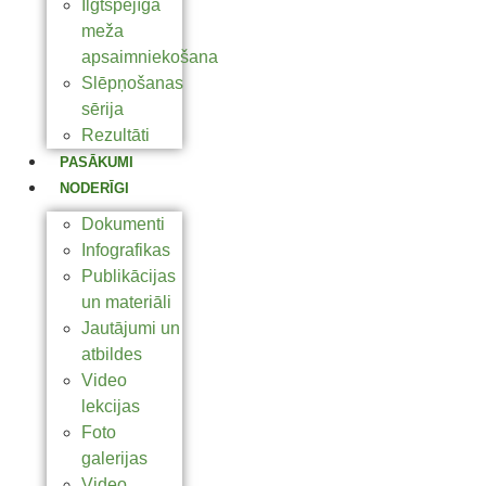
Ilgtspējīga
meža
apsaimniekošana
Slēpņošanas
sērija
Rezultāti
PASĀKUMI
NODERĪGI
Dokumenti
Infografikas
Publikācijas
un materiāli
Jautājumi un
atbildes
Video
lekcijas
Foto
galerijas
Video