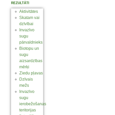
REZULTĀTI
Aktivitātes
Skatam vai
dzīvībai
Invazīvo
sugu
pārvaldnieks
Biotopu un
sugu
aizsardzības
mērķi
Ziedu pļavas
Dzīvais
mežs
Invazīvo
sugu
ierobežošanas
teritorijas