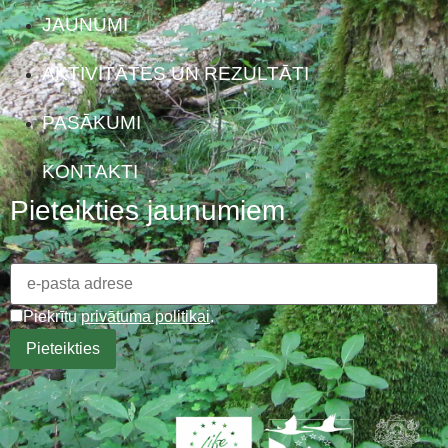
JAUNUMI
AKTIVITĀTES UN REZULTĀTI
PASĀKUMI
KONTAKTI
Pieteikties jaunumiem
Piekrītu
privātuma politikai
.