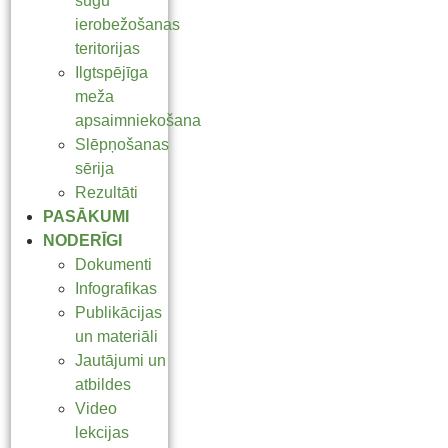
sugu
ierobežošanas
teritorijas
Ilgtspējīga
meža
apsaimniekošana
Slēpņošanas
sērija
Rezultāti
PASĀKUMI
NODERĪGI
Dokumenti
Infografikas
Publikācijas
un materiāli
Jautājumi un
atbildes
Video
lekcijas