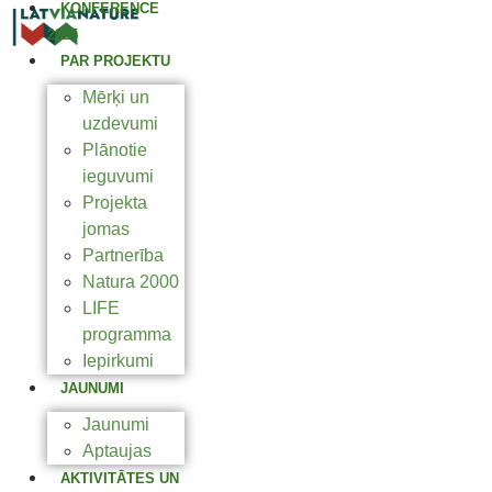
KONFERENCE
2025
PAR PROJEKTU
Mērķi un
uzdevumi
Plānotie
ieguvumi
Projekta
jomas
Partnerība
Natura 2000
LIFE
programma
Iepirkumi
JAUNUMI
Jaunumi
Aptaujas
AKTIVITĀTES UN