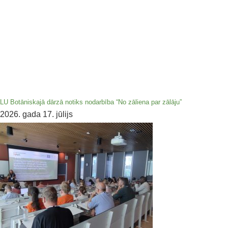
LU Botāniskajā dārzā notiks nodarbība “No zāliena par zālāju”
2026. gada 17. jūlijs