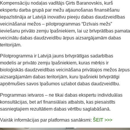
Kompensāciju nodaļas vadītājs Ģirts Baranovskis, kurš
ekspertu darba grupā par mežu atjaunošanas finansēšanu
iepazīstināja ar Latvijā inovatīvu pieeju dabas daudzveidības
veicināšanai mežos – pilotprogrammas “Dzīvais mežs”
ieviešanu privāto zemju īpašniekiem, lai uz brīvprātības pamata
veicinātu dabas daudzveidību ārpus aizsargājamām dabas
teritorijām.
Pilotprogramma ir Latvijā jauns brīvprātīgas sadarbības
modelis ar privāto zemju īpašniekiem, kuras mērķis ir
bioloģiskās daudzveidības veicināšana privātajos mežos ārpus
aizsargājamām dabas teritorijām, kuru īpašnieki brīvprātīgi
apņēmušies savos īpašumos uzlabot dabas daudzveidību.
Programmas ietvaros – ne tikai dabas ekspertu individuālas
konsultācijas, bet arī finansiālais atbalsts, kas piesaistīts
sasniegtajiem rezultātiem dabas vērtību saglabāšanā.
Vairāk informācijas par platformas sanāksmi:
ŠEIT >>>