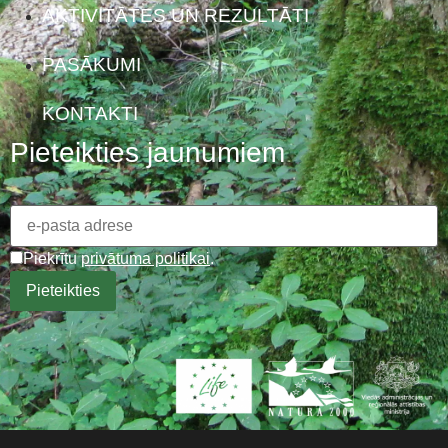
AKTIVITĀTES UN REZULTĀTI
PASĀKUMI
KONTAKTI
Pieteikties jaunumiem
Piekrītu
privātuma politikai
.