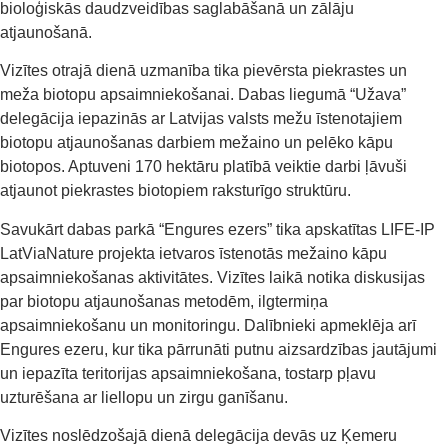
bioloģiskās daudzveidības saglabāšanā un zālāju
atjaunošanā.
Vizītes otrajā dienā uzmanība tika pievērsta piekrastes un
meža biotopu apsaimniekošanai. Dabas liegumā “Užava”
delegācija iepazinās ar Latvijas valsts mežu īstenotajiem
biotopu atjaunošanas darbiem mežaino un pelēko kāpu
biotopos. Aptuveni 170 hektāru platībā veiktie darbi ļāvuši
atjaunot piekrastes biotopiem raksturīgo struktūru.
Savukārt dabas parkā “Engures ezers” tika apskatītas LIFE-IP
LatViaNature projekta ietvaros īstenotās mežaino kāpu
apsaimniekošanas aktivitātes. Vizītes laikā notika diskusijas
par biotopu atjaunošanas metodēm, ilgtermiņa
apsaimniekošanu un monitoringu. Dalībnieki apmeklēja arī
Engures ezeru, kur tika pārrunāti putnu aizsardzības jautājumi
un iepazīta teritorijas apsaimniekošana, tostarp pļavu
uzturēšana ar liellopu un zirgu ganīšanu.
Vizītes noslēdzošajā dienā delegācija devās uz Ķemeru