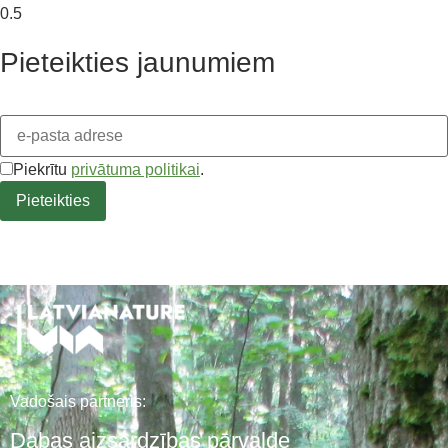
Pieteikties jaunumiem
Piekrītu
privātuma politikai
.
Vadošais partneris:
Dabas aizsardzības pārvalde