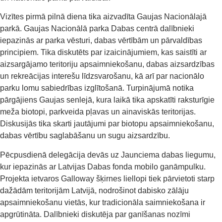
Vizītes pirmā pilnā diena tika aizvadīta Gaujas Nacionālajā
parkā. Gaujas Nacionālā parka Dabas centrā dalībnieki
iepazinās ar parka vēsturi, dabas vērtībām un pārvaldības
principiem. Tika diskutēts par izaicinājumiem, kas saistīti ar
aizsargājamo teritoriju apsaimniekošanu, dabas aizsardzības
un rekreācijas interešu līdzsvarošanu, kā arī par nacionālo
parku lomu sabiedrības izglītošanā. Turpinājumā notika
pārgājiens Gaujas senlejā, kura laikā tika apskatīti raksturīgie
meža biotopi, parkveida pļavas un ainaviskās teritorijas.
Diskusijās tika skarti jautājumi par biotopu apsaimniekošanu,
dabas vērtību saglabāšanu un sugu aizsardzību.
Pēcpusdienā delegācija devās uz Jaunciema dabas liegumu,
kur iepazinās ar Latvijas Dabas fonda mobilo ganāmpulku.
Projekta ietvaros Galloway šķirnes liellopi tiek pārvietoti starp
dažādām teritorijām Latvijā, nodrošinot dabisko zālāju
apsaimniekošanu vietās, kur tradicionāla saimniekošana ir
apgrūtināta. Dalībnieki diskutēja par ganīšanas nozīmi