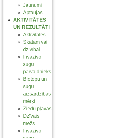
Jaunumi
Aptaujas
AKTIVITĀTES
UN REZULTĀTI
Aktivitātes
Skatam vai
dzīvībai
Invazīvo
sugu
pārvaldnieks
Biotopu un
sugu
aizsardzības
mērķi
Ziedu pļavas
Dzīvais
mežs
Invazīvo