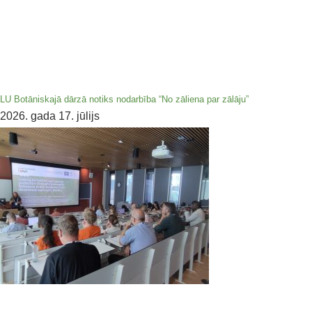
LU Botāniskajā dārzā notiks nodarbība “No zāliena par zālāju”
2026. gada 17. jūlijs