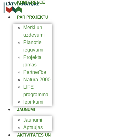
KONFERENCE
2025
PAR PROJEKTU
Mērķi un
uzdevumi
Plānotie
ieguvumi
Projekta
jomas
Partnerība
Natura 2000
LIFE
programma
Iepirkumi
JAUNUMI
Jaunumi
Aptaujas
AKTIVITĀTES UN