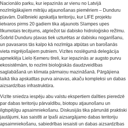
Nacionālo parku, kur iepazinās ar vienu no Latvijā
nozīmīgākajiem mitrāju atjaunošanas piemēriem – Dunduru
pļavām. Dalībnieki apskatīja teritoriju, kur LIFE projektu
ietvaros pirms 20 gadiem tika atjaunots Slampes upes
līkumotais tecējums, atgriežot tai dabisko hidroloģisko režīmu.
Šobrīd Dunduru pļavas tiek uzturētas ar dabisku noganīšanu,
un pavasaros tās kalpo kā nozīmīga atpūtas un barošanās
vieta migrējošajiem putniem. Vizītes noslēgumā delegācija
apmeklēja Lielo Ķemeru tīreli, kur iepazinās ar augsto purvu
ekosistēmām, to nozīmi bioloģiskās daudzveidības
saglabāšanā un klimata pārmaiņu mazināšanā. Pārgājiena
laikā tika apskatītas purva ainavas, akaču kompleksi un dabas
aizsardzības infrastruktūra.
Vizīte sniedza iespēju abu valstu ekspertiem dalīties pieredzē
par dabas teritoriju pārvaldību, biotopu atjaunošanu un
ilgtspējīgu apsaimniekošanu. Diskusijās tika pārrunāti praktiski
jautājumi, kas saistīti ar īpaši aizsargājamo dabas teritoriju
apsaimniekošanu, sabiedrības iesaisti un dabas aizsardzības