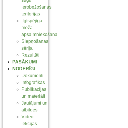
sugu
ierobežošanas
teritorijas
Ilgtspējīga
meža
apsaimniekošana
Slēpņošanas
sērija
Rezultāti
PASĀKUMI
NODERĪGI
Dokumenti
Infografikas
Publikācijas
un materiāli
Jautājumi un
atbildes
Video
lekcijas