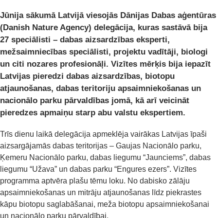
Jūnija sākumā Latvijā viesojās Dānijas Dabas aģentūras
(Danish Nature Agency) delegācija,
kuras sastāvā bija
27 speciālisti – dabas aizsardzības eksperti,
mežsaimniecības speciālisti, projektu vadītāji, biologi
un citi nozares profesionāļi. Vizītes mērķis bija iepazīt
Latvijas pieredzi dabas aizsardzības, biotopu
atjaunošanas, dabas teritoriju apsaimniekošanas un
nacionālo parku pārvaldības jomā, kā arī veicināt
pieredzes apmaiņu starp abu valstu ekspertiem.
Trīs dienu laikā delegācija apmeklēja vairākas Latvijas īpaši
aizsargājamās dabas teritorijas – Gaujas Nacionālo parku,
Ķemeru Nacionālo parku, dabas liegumu “Jaunciems”, dabas
liegumu “Užava” un dabas parku “Engures ezers”. Vizītes
programma aptvēra plašu tēmu loku. No dabisko zālāju
apsaimniekošanas un mitrāju atjaunošanas līdz piekrastes
kāpu biotopu saglabāšanai, meža biotopu apsaimniekošanai
un nacionālo parku pārvaldībai.