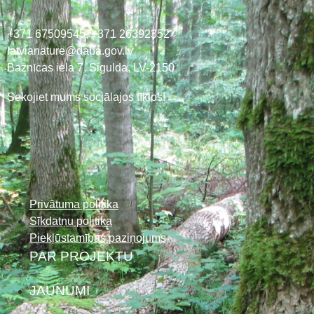
+371 67509545,
+371 26392352
latvianature@daba.gov.lv
Baznīcas iela 7, Sigulda, LV-2150
Sekojiet mums sociālajos tīklos!
Privātuma politika
Sīkdatņu politika
Piekļūstamības paziņojums
PAR PROJEKTU
JAUNUMI