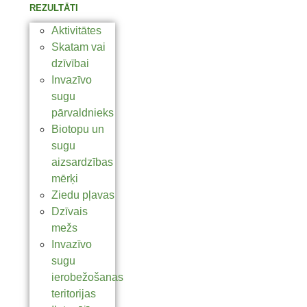
REZULTĀTI
Aktivitātes
Skatam vai
dzīvībai
Invazīvo
sugu
pārvaldnieks
Biotopu un
sugu
aizsardzības
mērķi
Ziedu pļavas
Dzīvais
mežs
Invazīvo
sugu
ierobežošanas
teritorijas