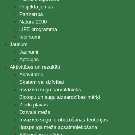
Projekta jomas
Partnerība
Natura 2000
LIFE programma
Iepirkumi
Jaunumi
Jaunumi
Aptaujas
Aktivitātes un rezultāti
Aktivitātes
Skatam vai dzīvībai
Invazīvo sugu pārvaldnieks
Biotopu un sugu aizsardzības mērķi
Ziedu pļavas
Dzīvais mežs
Invazīvo sugu ierobežošanas teritorijas
Ilgtspējīga meža apsaimniekošana
Slēpņošanas sērija