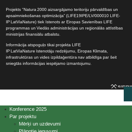
Projekts “Natura 2000 aizsargājamo teritoriju pārvaldības un
apsaimniekošanas optimizācija” (LIFE19IPE/LV/000010 LIFE-
IP LatViaNature) tiek īstenots ar Eiropas Savienības LIFE
programmas un Viedās administrācijas un reģionālās attīstības
ministrijas finansiālu atbalstu.​
Informācija atspoguļo tikai projekta LIFE
IP LatViaNature īstenotāju redzējumu, Eiropas Klimata,
infrastruktūras un vides izpildaģentūra nav atbildīga par šeit
sniegtās informācijas iespējamo izmantojumu.​
Konference 2025
Par projektu
Mērķi un uzdevumi
Plānotie ieguvumi