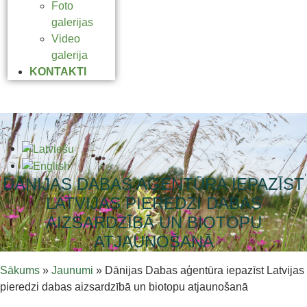
Foto
galerijas
Video
galerija
KONTAKTI
DĀNIJAS DABAS AĢENTŪRA IEPAZĪST
LATVIJAS PIEREDZI DABAS
AIZSARDZĪBĀ UN BIOTOPU
ATJAUNOŠANĀ
Sākums
»
Jaunumi
»
Dānijas Dabas aģentūra iepazīst Latvijas
pieredzi dabas aizsardzībā un biotopu atjaunošanā