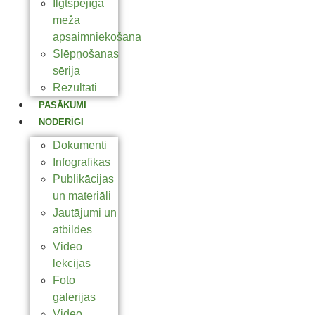
Ilgtspējīga
meža
apsaimniekošana
Slēpņošanas
sērija
Rezultāti
PASĀKUMI
NODERĪGI
Dokumenti
Infografikas
Publikācijas
un materiāli
Jautājumi un
atbildes
Video
lekcijas
Foto
galerijas
Video