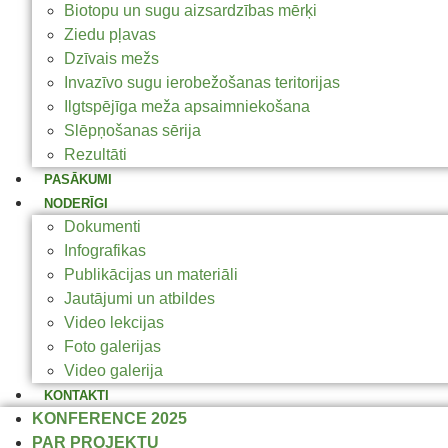
Biotopu un sugu aizsardzības mērķi
Ziedu pļavas
Dzīvais mežs
Invazīvo sugu ierobežošanas teritorijas
Ilgtspējīga meža apsaimniekošana
Slēpņošanas sērija
Rezultāti
PASĀKUMI
NODERĪGI
Dokumenti
Infografikas
Publikācijas un materiāli
Jautājumi un atbildes
Video lekcijas
Foto galerijas
Video galerija
KONTAKTI
KONFERENCE 2025
PAR PROJEKTU