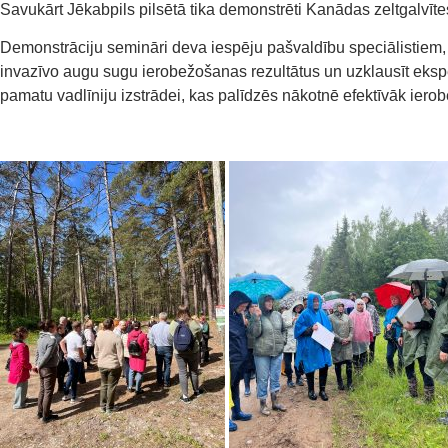
Savukārt Jēkabpils pilsētā tika demonstrēti Kanādas zeltgalvīte
Demonstrāciju semināri deva iespēju pašvaldību speciālistiem, 
invazīvo augu sugu ierobežošanas rezultātus un uzklausīt ekspert
pamatu vadlīniju izstrādei, kas palīdzēs nākotnē efektīvāk iero