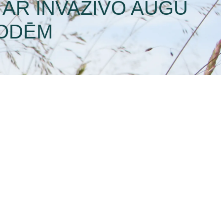
 AR INVAZĪVO AUGU
TODĒM