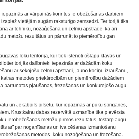
ritorijās.
 iepazinās ar vārpainās korintes ierobežošanas darbiem
izspiež vietējām sugām raksturīgo zemsedzi. Teritorijā tika
na ar tehniku, nozāģēšana un celmu apstrāde, kā arī
ādu metožu rezultātus un pārrunāt to piemērotību gan
ugavas loku teritorijā, kur tiek īstenoti ošlapu kļavas un
lotteritorijās dalībnieki iepazinās ar dažādām koku
anu ar sekojošu celmu apstrādi, jauno kociņu izraušanu,
r katras metodes priekšrocībām un piemērotību dažādiem
tika pārrunātas pļaušanas, frēzēšanas un konkurējošo augu
ātu un Jēkabpils pilsētu, kur iepazinās ar puķu spriganes,
em. Krustkalnu dabas rezervātā uzmanība tika pievērsta
irāku ierobežošanas metožu pirmos rezultātus, tostarp augu
tīts arī par noganīšanas un tvaicēšanas izmantošanu
vas ierobežošanas metodes- koku nozāģēšana un frēzēšana.