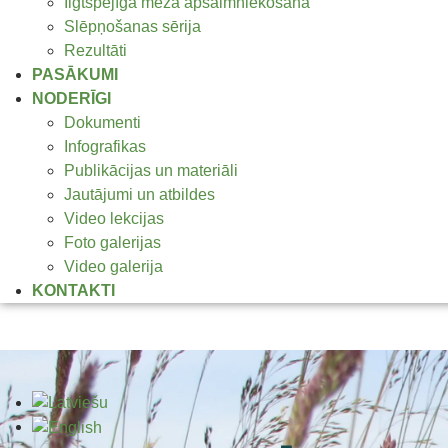
Ilgtspējīga meža apsaimniekošana
Slēpņošanas sērija
Rezultāti
PASĀKUMI
NODERĪGI
Dokumenti
Infografikas
Publikācijas un materiāli
Jautājumi un atbildes
Video lekcijas
Foto galerijas
Video galerija
KONTAKTI