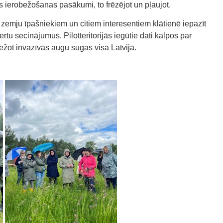
s ierobežošanas pasākumi, to frēzējot un pļaujot.
zemju īpašniekiem un citiem interesentiem klātienē iepazīt
u secinājumus. Pilotteritorijās iegūtie dati kalpos par
bežot invazīvās augu sugas visā Latvijā.