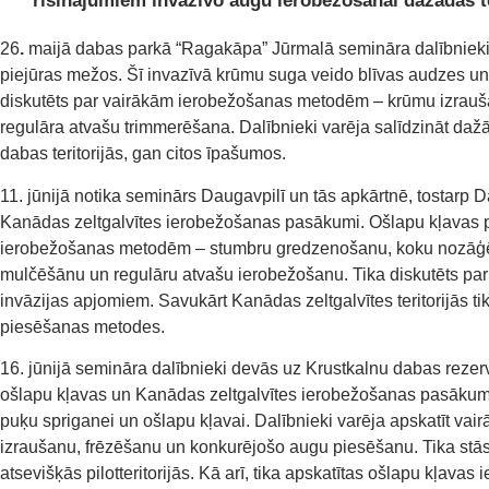
risinājumiem invazīvo augu ierobežošanai dažādās te
26
.
maijā dabas parkā “Ragakāpa” Jūrmalā semināra dalībnieki
piejūras mežos. Šī invazīvā krūmu suga veido blīvas audzes un 
diskutēts par vairākām ierobežošanas metodēm – krūmu izrauša
regulāra atvašu trimmerēšana. Dalībnieki varēja salīdzināt daž
dabas teritorijās, gan citos īpašumos.
11. jūnijā notika seminārs Daugavpilī un tās apkārtnē, tostarp Da
Kanādas zeltgalvītes ierobežošanas pasākumi. Ošlapu kļavas pi
ierobežošanas metodēm – stumbru gredzenošanu, koku nozāģēš
mulčēšānu un regulāru atvašu ierobežošanu. Tika diskutēts pa
invāzijas apjomiem. Savukārt Kanādas zeltgalvītes teritorijās 
piesēšanas metodes.
16. jūnijā semināra dalībnieki devās uz Krustkalnu dabas rezerv
ošlapu kļavas un Kanādas zeltgalvītes ierobežošanas pasākumi
puķu spriganei un ošlapu kļavai. Dalībnieki varēja apskatīt va
izraušanu, frēzēšanu un konkurējošo augu piesēšanu. Tika stās
atsevišķās pilotteritorijās. Kā arī, tika apskatītas ošlapu kļa