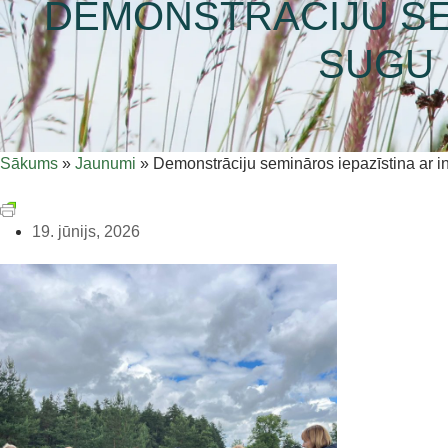
DEMONSTRĀCIJU SEM
SUGU
Sākums
»
Jaunumi
»
Demonstrāciju semināros iepazīstina ar
19. jūnijs, 2026