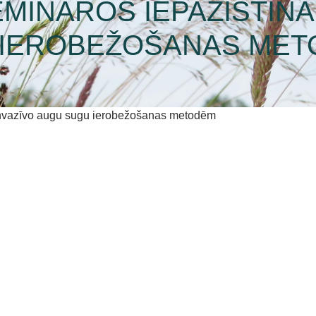
INĀROS IEPAZĪSTINA
 IEROBEŽOŠANAS ME
 invazīvo augu sugu ierobežošanas metodēm