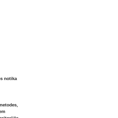
os notika
 metodes,
iem