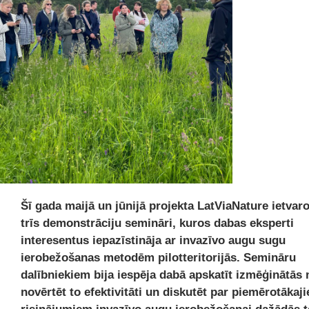
Šī gada maijā un jūnijā projekta LatViaNature ietvar
trīs demonstrāciju semināri, kuros dabas eksperti
interesentus iepazīstināja ar invazīvo augu sugu
ierobežošanas metodēm pilotteritorijās. Semināru
dalībniekiem bija iespēja dabā apskatīt izmēģinātās
novērtēt to efektivitāti un diskutēt par piemērotākaj