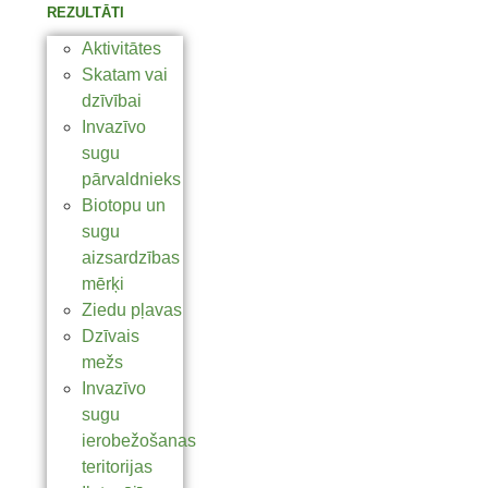
REZULTĀTI
Aktivitātes
Skatam vai
dzīvībai
Invazīvo
sugu
pārvaldnieks
Biotopu un
sugu
aizsardzības
mērķi
Ziedu pļavas
Dzīvais
mežs
Invazīvo
sugu
ierobežošanas
teritorijas