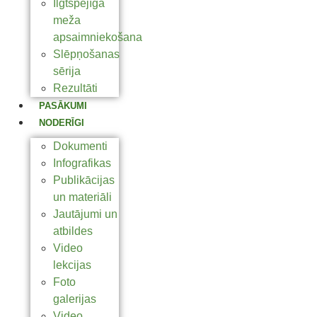
Ilgtspējīga
meža
apsaimniekošana
Slēpņošanas
sērija
Rezultāti
PASĀKUMI
NODERĪGI
Dokumenti
Infografikas
Publikācijas
un materiāli
Jautājumi un
atbildes
Video
lekcijas
Foto
galerijas
Video