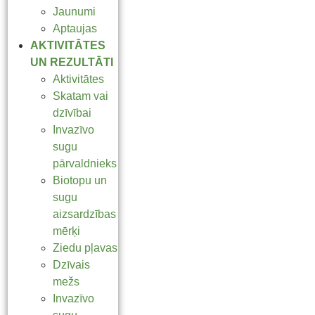
Jaunumi
Aptaujas
AKTIVITĀTES
UN REZULTĀTI
Aktivitātes
Skatam vai
dzīvībai
Invazīvo
sugu
pārvaldnieks
Biotopu un
sugu
aizsardzības
mērķi
Ziedu pļavas
Dzīvais
mežs
Invazīvo