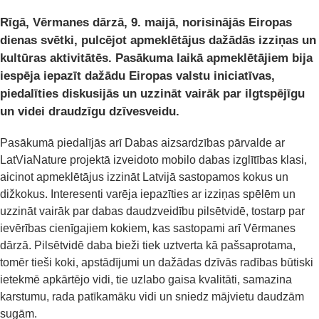
Rīgā, Vērmanes dārzā, 9. maijā, norisinājās Eiropas
dienas svētki, pulcējot apmeklētājus dažādās izziņas un
kultūras aktivitātēs. Pasākuma laikā apmeklētājiem bija
iespēja iepazīt dažādu Eiropas valstu iniciatīvas,
piedalīties diskusijās un uzzināt vairāk par ilgtspējīgu
un videi draudzīgu dzīvesveidu.
Pasākumā piedalījās arī Dabas aizsardzības pārvalde ar
LatViaNature projektā izveidoto mobilo dabas izglītības klasi,
aicinot apmeklētājus izzināt Latvijā sastopamos kokus un
dižkokus. Interesenti varēja iepazīties ar izziņas spēlēm un
uzzināt vairāk par dabas daudzveidību pilsētvidē, tostarp par
ievērības cienīgajiem kokiem, kas sastopami arī Vērmanes
dārzā. Pilsētvidē daba bieži tiek uztverta kā pašsaprotama,
tomēr tieši koki, apstādījumi un dažādas dzīvās radības būtiski
ietekmē apkārtējo vidi, tie uzlabo gaisa kvalitāti, samazina
karstumu, rada patīkamāku vidi un sniedz mājvietu daudzām
sugām.