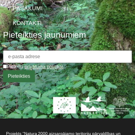
PASĀKUMI
KONTAKTI
Pieteikties jaunumiem
Piekrītu
privātuma politikai
.
Projekts “Natura 2000 aizsargājamo teritoriju pārvaldības un