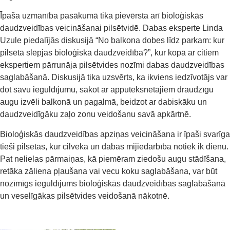
Īpaša uzmanība pasākumā tika pievērsta arī bioloģiskās
daudzveidības veicināšanai pilsētvidē. Dabas eksperte Linda
Uzule piedalījās diskusijā “No balkona dobes līdz parkam: kur
pilsētā slēpjas bioloģiskā daudzveidība?”, kur kopā ar citiem
ekspertiem pārrunāja pilsētvides nozīmi dabas daudzveidības
saglabāšanā. Diskusijā tika uzsvērts, ka ikviens iedzīvotājs var
dot savu ieguldījumu, sākot ar apputeksnētājiem draudzīgu
augu izvēli balkonā un pagalmā, beidzot ar dabiskāku un
daudzveidīgāku zaļo zonu veidošanu savā apkārtnē.
Bioloģiskās daudzveidības apziņas veicināšana ir īpaši svarīga
tieši pilsētās, kur cilvēka un dabas mijiedarbība notiek ik dienu.
Pat nelielas pārmaiņas, kā piemēram ziedošu augu stādīšana,
retāka zāliena pļaušana vai vecu koku saglabāšana, var būt
nozīmīgs ieguldījums bioloģiskās daudzveidības saglabāšanā
un veselīgākas pilsētvides veidošanā nākotnē.