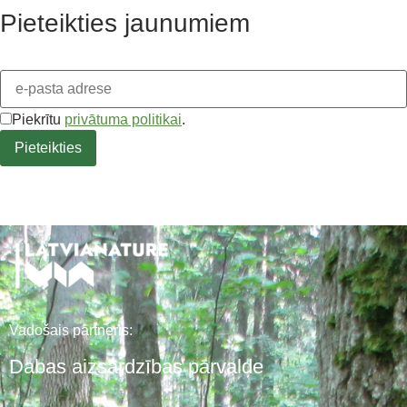
Pieteikties jaunumiem
Piekrītu
privātuma politikai
.
Vadošais partneris:
Dabas aizsardzības pārvalde