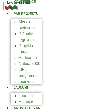
KONFERENCE
2025
PAR PROJEKTU
Mērķi un
uzdevumi
Plānotie
ieguvumi
Projekta
jomas
Partnerība
Natura 2000
LIFE
programma
Iepirkumi
JAUNUMI
Jaunumi
Aptaujas
AKTIVITĀTES UN