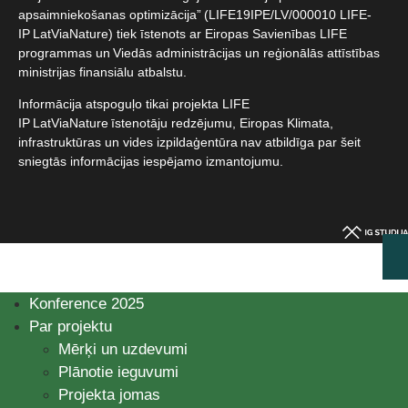
apsaimniekošanas optimizācija” (LIFE19IPE/LV/000010 LIFE-
IP LatViaNature) tiek īstenots ar Eiropas Savienības LIFE
programmas un Viedās administrācijas un reģionālās attīstības
ministrijas finansiālu atbalstu.​
Informācija atspoguļo tikai projekta LIFE
IP LatViaNature īstenotāju redzējumu, Eiropas Klimata,
infrastruktūras un vides izpildaģentūra nav atbildīga par šeit
sniegtās informācijas iespējamo izmantojumu.​
Konference 2025
Par projektu
Mērķi un uzdevumi
Plānotie ieguvumi
Projekta jomas