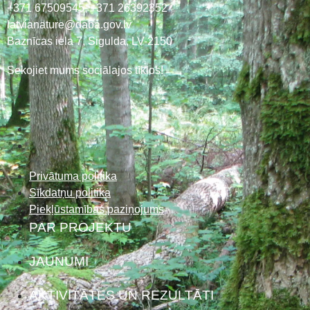
+371 67509545,
+371 26392352
latvianature@daba.gov.lv
Baznīcas iela 7, Sigulda, LV-2150
Sekojiet mums sociālajos tīklos!
Privātuma politika
Sīkdatņu politika
Piekļūstamības paziņojums
PAR PROJEKTU
JAUNUMI
AKTIVITĀTES UN REZULTĀTI