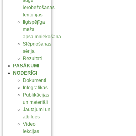
sugu
ierobežošanas
teritorijas
Ilgtspējīga
meža
apsaimniekošana
Slēpņošanas
sērija
Rezultāti
PASĀKUMI
NODERĪGI
Dokumenti
Infografikas
Publikācijas
un materiāli
Jautājumi un
atbildes
Video
lekcijas