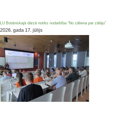
LU Botāniskajā dārzā notiks nodarbība “No zāliena par zālāju”
2026. gada 17. jūlijs