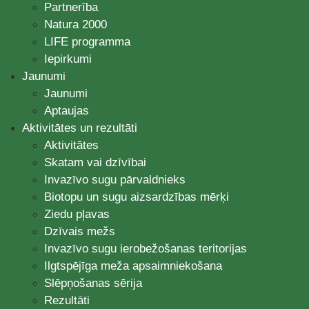
Partnerība
Natura 2000
LIFE programma
Iepirkumi
Jaunumi
Jaunumi
Aptaujas
Aktivitātes un rezultāti
Aktivitātes
Skatam vai dzīvībai
Invazīvo sugu pārvaldnieks
Biotopu un sugu aizsardzības mērķi
Ziedu pļavas
Dzīvais mežs
Invazīvo sugu ierobežošanas teritorijas
Ilgtspējīga meža apsaimniekošana
Slēpņošanas sērija
Rezultāti