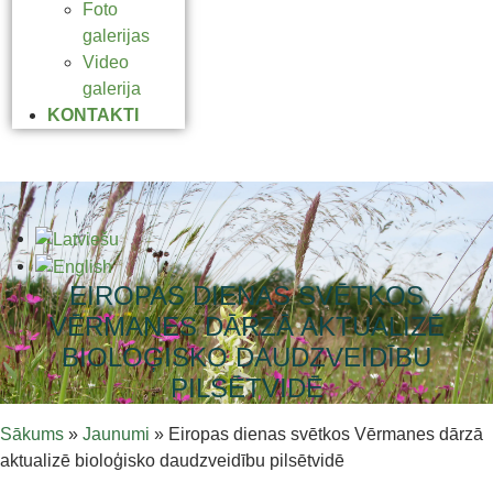
Foto
galerijas
Video
galerija
KONTAKTI
EIROPAS DIENAS SVĒTKOS
VĒRMANES DĀRZĀ AKTUALIZĒ
BIOLOĢISKO DAUDZVEIDĪBU
PILSĒTVIDĒ
Sākums
»
Jaunumi
»
Eiropas dienas svētkos Vērmanes dārzā
aktualizē bioloģisko daudzveidību pilsētvidē