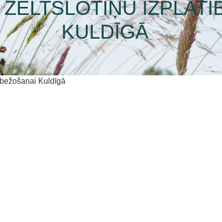
ZELTSLOTIŅU IZPLAT
KULDĪGĀ
erobežošanai Kuldīgā