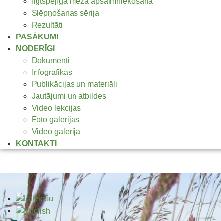
Ilgtspējīga meža apsaimniekošana
Slēpņošanas sērija
Rezultāti
PASĀKUMI
NODERĪGI
Dokumenti
Infografikas
Publikācijas un materiāli
Jautājumi un atbildes
Video lekcijas
Foto galerijas
Video galerija
KONTAKTI