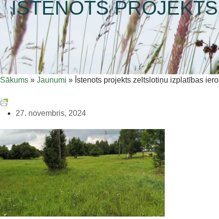
ĪSTENOTS PROJEKTS 
Sākums
»
Jaunumi
»
Īstenots projekts zeltslotiņu izplatības i
27. novembris, 2024