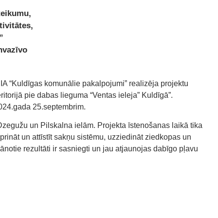
eteikumu,
ivitātes,
”
nvazīvo
IA “Kuldīgas komunālie pakalpojumi” realizēja projektu
itorijā pie dabas lieguma “Ventas ieleja” Kuldīgā”.
2024.gada 25.septembrim.
, Dzegužu un Pilskalna ielām. Projekta īstenošanas laikā tika
iprināt un attīstīt sakņu sistēmu, uzziedināt ziedkopas un
notie rezultāti ir sasniegti un jau atjaunojas dabīgo pļavu