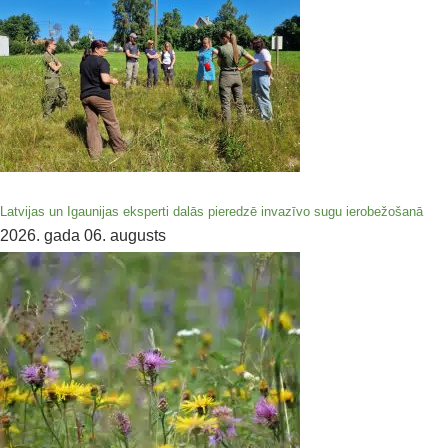
Latvijas un Igaunijas eksperti dalās pieredzē invazīvo sugu ierobežošanā
2026. gada 06. augusts