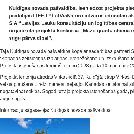
Kuldīgas novada pašvaldība, iesniedzot projekta pi
piedalījās LIFE-IP LatViaNature ietvaros īstenotās akt
SIA “Latvijas Lauku konsultāciju un izglītības centra
organizētā projektu konkursā „Mazo grantu shēma i
sugu pārvaldībai”.
Tajā Kuldīgas novada pašvaldība kopā ar sadarbības partneri S
“Kanādas zeltslotiņas izplatības ierobežošana un izskaušana ter
Projekta īstenošanas termiņš bija no 2023.gada 10.maija līdz 
Projekta teritorija atrodas Virkas ielā 37, Kuldīgā, starp Virkas
veikta pļaušana 1 reizi mēnesī, neļaujot Kanādas zeltslotiņai st
nogatavināt sēklas. Šogad, otrajā projekta īstenošanas gadā, plā
augu sugas.
Informāciju sagatavoja: Kuldīgas novada pašvaldība