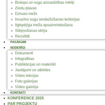
Biotopu un sugu aizsardzības mērķi
Ziedu pļavas
Dzīvais mežs
Invazīvo sugu ierobežošanas teritorijas
Ilgtspējīga meža apsaimniekošana
Slēpņošanas sērija
Rezultāti
PASĀKUMI
NODERĪGI
Dokumenti
Infografikas
Publikācijas un materiāli
Jautājumi un atbildes
Video lekcijas
Foto galerijas
Video galerija
KONTAKTI
KONFERENCE 2025
PAR PROJEKTU