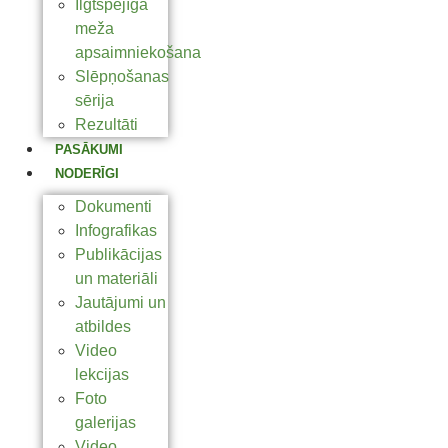
Ilgtspējīga
meža
apsaimniekošana
Slēpņošanas
sērija
Rezultāti
PASĀKUMI
NODERĪGI
Dokumenti
Infografikas
Publikācijas
un materiāli
Jautājumi un
atbildes
Video
lekcijas
Foto
galerijas
Video