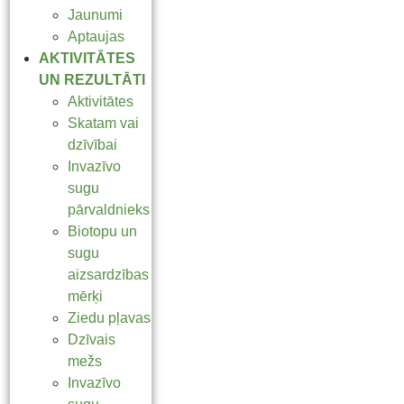
Jaunumi
Aptaujas
AKTIVITĀTES
UN REZULTĀTI
Aktivitātes
Skatam vai
dzīvībai
Invazīvo
sugu
pārvaldnieks
Biotopu un
sugu
aizsardzības
mērķi
Ziedu pļavas
Dzīvais
mežs
Invazīvo