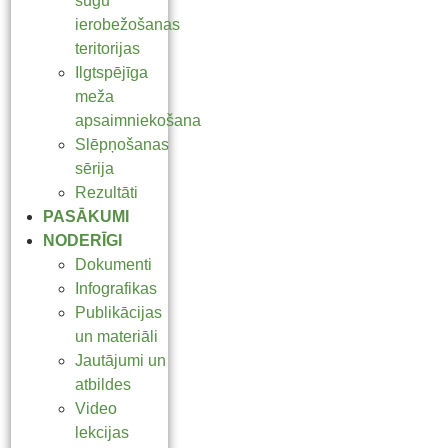
sugu
ierobežošanas
teritorijas
Ilgtspējīga
meža
apsaimniekošana
Slēpņošanas
sērija
Rezultāti
PASĀKUMI
NODERĪGI
Dokumenti
Infografikas
Publikācijas
un materiāli
Jautājumi un
atbildes
Video
lekcijas