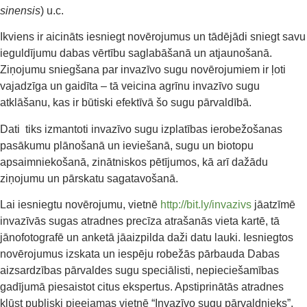
sinensis
) u.c.
Ikviens ir aicināts iesniegt novērojumus un tādējādi sniegt savu
ieguldījumu dabas vērtību saglabāšanā un atjaunošanā.
Ziņojumu sniegšana par invazīvo sugu novērojumiem ir ļoti
vajadzīga un gaidīta – tā veicina agrīnu invazīvo sugu
atklāšanu, kas ir būtiski efektīvā šo sugu pārvaldībā.
Dati tiks izmantoti invazīvo sugu izplatības ierobežošanas
pasākumu plānošanā un ieviešanā, sugu un biotopu
apsaimniekošanā, zinātniskos pētījumos, kā arī dažādu
ziņojumu un pārskatu sagatavošanā.
Lai iesniegtu novērojumu, vietnē
http://bit.ly/invazivs
jāatzīmē
invazīvās sugas atradnes precīza atrašanās vieta kartē, tā
jānofotografē un anketā jāaizpilda daži datu lauki. Iesniegtos
novērojumus izskata un iespēju robežās pārbauda Dabas
aizsardzības pārvaldes sugu speciālisti, nepieciešamības
gadījumā piesaistot citus ekspertus. Apstiprinātās atradnes
kļūst publiski pieejamas vietnē “Invazīvo sugu pārvaldnieks”,