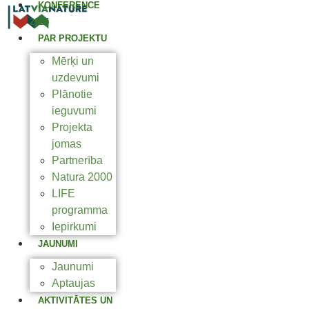
KONFERENCE
2025
PAR PROJEKTU
Mērķi un
uzdevumi
Plānotie
ieguvumi
Projekta
jomas
Partnerība
Natura 2000
LIFE
programma
Iepirkumi
JAUNUMI
Jaunumi
Aptaujas
AKTIVITĀTES UN