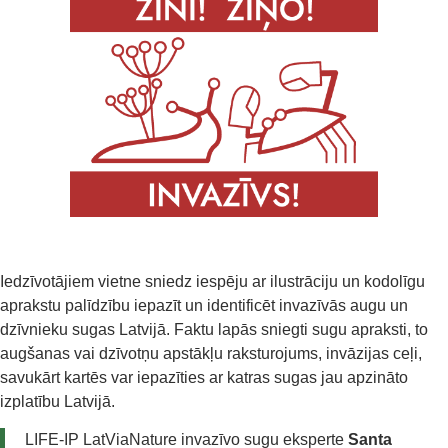
Iedzīvotājiem vietne sniedz iespēju ar ilustrāciju un kodolīgu
aprakstu palīdzību iepazīt un identificēt invazīvās augu un
dzīvnieku sugas Latvijā. Faktu lapās sniegti sugu apraksti, to
augšanas vai dzīvotņu apstākļu raksturojums, invāzijas ceļi,
savukārt kartēs var iepazīties ar katras sugas jau apzināto
izplatību Latvijā.
LIFE-IP LatViaNature invazīvo sugu eksperte
Santa