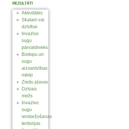
REZULTĀTI
Aktivitātes
Skatam vai
dzīvībai
Invazīvo
sugu
pārvaldnieks
Biotopu un
sugu
aizsardzības
mērķi
Ziedu pļavas
Dzīvais
mežs
Invazīvo
sugu
ierobežošanas
teritorijas