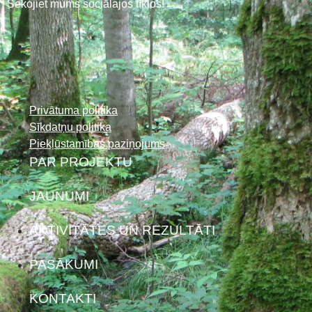
Sekojiet mums sociālajos tīklos!
Privātuma politika
Sīkdatņu politika
Piekļūstamības paziņojums
PAR PROJEKTU
JAUNUMI
AKTIVITĀTES UN REZULTĀTI
PASĀKUMI
KONTAKTI