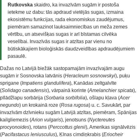
Rutkovska
skaidro, ka invazīvām sugām ir postoša
ietekme uz dabu: tās apdraud vietējās sugas, izmaina
ekosistēmu funkcijas, rada ekonomiskus zaudējumus,
piemēram samazinot lauksaimniecības un meža zemes
vērtību, un atsevišķas sugas ir arī bīstamas cilvēka
veselībai. Invazīvās sugas ir atzītas par vienu no
būtiskākajiem bioloģiskās daudzveidības apdraudējumiem
pasaulē.
Dažas no Latvijā biežāk sastopamajām invazīvajām augu
sugām ir Sosnovska latvānis (
Heracleum sosnowskyi
), puķu
sprigane (
Impatiens glandulifera
), Kanādas zeltgalvīte
(
Solidago canadensis
), vārpainā korinte (
Amelanchier spicata
),
pīlādžlapu sorbārija (
Sorbaria sorbifolia
), ošlapu kļava (
Acer
negundo
) un krokainā roze (
Rosa rugosa
) u. c. Savukārt, par
invazīvām dzīvnieku sugām Latvijā atzītas, piemēram, Spānijas
kailgliemezis (
Arion vulgaris
), jenotsuns (
Nyctereutes
procyonoides
), rotans (
Perccottus glenii
), Amerikas signālvēzis
(
Pacifastacus leniusculus
), Ķīnas cimdiņkrabis (
Eriocheir