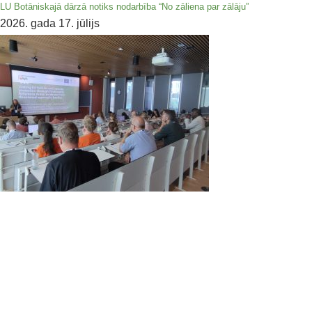
LU Botāniskajā dārzā notiks nodarbība “No zāliena par zālāju”
2026. gada 17. jūlijs