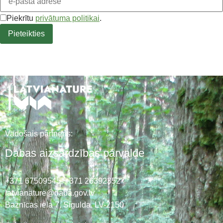
Piekrītu
privātuma politikai
.
Vadošais partneris:
Dabas aizsardzības pārvalde
+371 67509545,
+371 26392352
latvianature@daba.gov.lv
Baznīcas iela 7, Sigulda, LV-2150