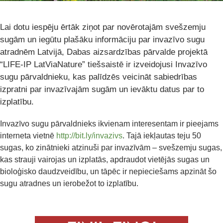
Lai dotu iespēju ērtāk ziņot par novērotajām svešzemju
sugām un iegūtu plašāku informāciju par invazīvo sugu
atradnēm Latvijā, Dabas aizsardzības pārvalde projektā
“LIFE-IP LatViaNature” tiešsaistē ir izveidojusi Invazīvo
sugu pārvaldnieku, kas palīdzēs veicināt sabiedrības
izpratni par invazīvajām sugām un ievāktu datus par to
izplatību.
Invazīvo sugu pārvaldnieks ikvienam interesentam ir pieejams
interneta vietnē
http://bit.ly/invazivs
. Tajā iekļautas teju 50
sugas, ko zinātnieki atzinuši par invazīvām – svešzemju sugas,
kas strauji vairojas un izplatās, apdraudot vietējās sugas un
bioloģisko daudzveidību, un tāpēc ir nepieciešams apzināt šo
sugu atradnes un ierobežot to izplatību.