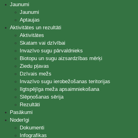
Jaunumi
Jaunumi
Aptaujas
Aktivitātes un rezultāti
Aktivitātes
Skatam vai dzīvībai
Invazīvo sugu pārvaldnieks
Biotopu un sugu aizsardzības mērķi
Ziedu pļavas
Dzīvais mežs
Invazīvo sugu ierobežošanas teritorijas
Ilgtspējīga meža apsaimniekošana
Slēpņošanas sērija
Rezultāti
Pasākumi
Noderīgi
Dokumenti
Infografikas