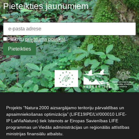
Pieteikties jaunumiem
Piekrītu
privātuma politikai
.
Projekts “Natura 2000 aizsargājamo teritoriju pārvaldības un
apsaimniekošanas optimizācija” (LIFE19IPE/LV/000010 LIFE-
IP LatViaNature) tiek īstenots ar Eiropas Savienības LIFE
programmas un Viedās administrācijas un reģionālās attīstības
ministrijas finansiālu atbalstu.​