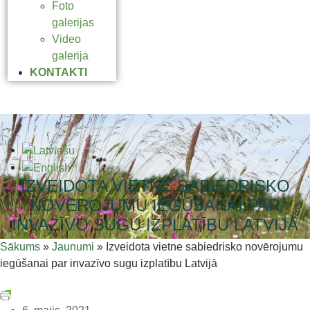
Foto
galerijas
Video
galerija
KONTAKTI
IZVEIDOTA VIETNE SABIEDRISKO
NOVĒROJUMU IEGŪŠANAI PAR
INVAZĪVO SUGU IZPLATĪBU LATVIJĀ
Sākums
»
Jaunumi
»
Izveidota vietne sabiedrisko novērojumu
iegūšanai par invazīvo sugu izplatību Latvijā