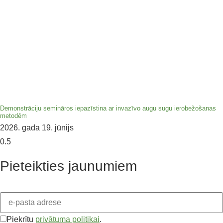
Demonstrāciju semināros iepazīstina ar invazīvo augu sugu ierobežošanas
metodēm
2026. gada 19. jūnijs
Pieteikties jaunumiem
Piekrītu
privātuma politikai
.