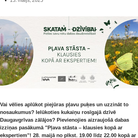
15. maijs, 2025
Vai vēlies aplūkot piejūras pļavu puķes un uzzināt to
nosaukumus? Ielūkoties kukaiņu rosīgajā dzīvē
Daugavgrīvas zālājos? Pievienojies aizraujošā dabas
izziņas pasākumā "Pļava stāsta – klausies kopā ar
ekspertiem"! 28. maijā no plkst. 19.00 līdz 22.00 kopā ar