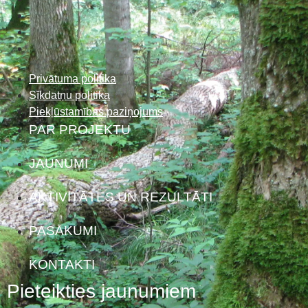
Privātuma politika
Sīkdatņu politika
Piekļūstamības paziņojums
PAR PROJEKTU
JAUNUMI
AKTIVITĀTES UN REZULTĀTI
PASĀKUMI
KONTAKTI
Pieteikties jaunumiem