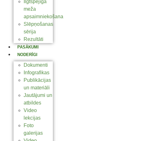
Ilgtspējīga
meža
apsaimniekošana
Slēpņošanas
sērija
Rezultāti
PASĀKUMI
NODERĪGI
Dokumenti
Infografikas
Publikācijas
un materiāli
Jautājumi un
atbildes
Video
lekcijas
Foto
galerijas
Video