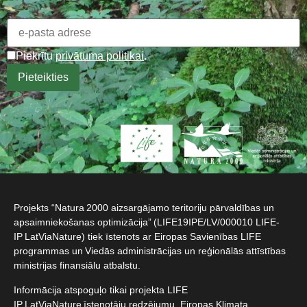
Piekrītu
privātuma politikai
.
Projekts “Natura 2000 aizsargājamo teritoriju pārvaldības un
apsaimniekošanas optimizācija” (LIFE19IPE/LV/000010 LIFE-
IP LatViaNature) tiek īstenots ar Eiropas Savienības LIFE
programmas un Viedās administrācijas un reģionālās attīstības
ministrijas finansiālu atbalstu.​
Informācija atspoguļo tikai projekta LIFE
IP LatViaNature īstenotāju redzējumu, Eiropas Klimata,