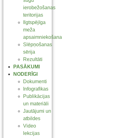
sugu
ierobežošanas
teritorijas
Ilgtspējīga
meža
apsaimniekošana
Slēpņošanas
sērija
Rezultāti
PASĀKUMI
NODERĪGI
Dokumenti
Infografikas
Publikācijas
un materiāli
Jautājumi un
atbildes
Video
lekcijas