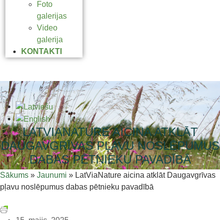
Foto
galerijas
Video
galerija
KONTAKTI
LATVIANATURE AICINA ATKLĀT
DAUGAVGRĪVAS PĻAVU NOSLĒPUMUS
DABAS PĒTNIEKU PAVADĪBĀ
Sākums
»
Jaunumi
»
LatViaNature aicina atklāt Daugavgrīvas
pļavu noslēpumus dabas pētnieku pavadībā