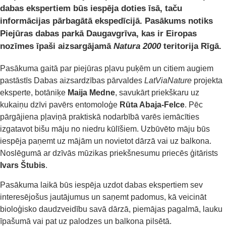
dabas ekspertiem būs iespēja doties īsā, taču
informācijas pārbagātā ekspedīcijā. Pasākums notiks
Piejūras dabas parkā Daugavgrīva, kas ir Eiropas
nozīmes īpaši aizsargājamā
Natura 2000
teritorija Rīgā.
Pasākuma gaitā par piejūras pļavu puķēm un citiem augiem
pastāstīs Dabas aizsardzības pārvaldes
LatViaNature
projekta
eksperte, botāniķe
Maija Medne
, savukārt priekškaru uz
kukaiņu dzīvi pavērs entomoloģe
Rūta Abaja-Felce
. Pēc
pārgājiena pļaviņā praktiskā nodarbībā varēs iemācīties
izgatavot bišu māju no niedru kūlīšiem. Uzbūvēto māju būs
iespēja paņemt uz mājām un novietot dārzā vai uz balkona.
Noslēgumā ar dzīvās mūzikas priekšnesumu priecēs ģitārists
Ivars Štubis
.
Pasākuma laikā būs iespēja uzdot dabas ekspertiem sev
interesējošus jautājumus un saņemt padomus, kā veicināt
bioloģisko daudzveidību savā dārzā, piemājas pagalmā, lauku
īpašumā vai pat uz palodzes un balkona pilsētā.