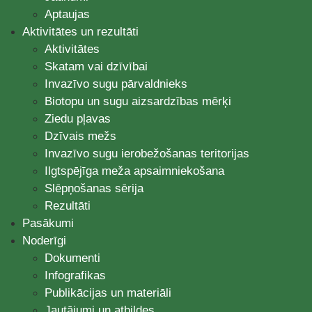
Aptaujas
Aktivitātes un rezultāti
Aktivitātes
Skatam vai dzīvībai
Invazīvo sugu pārvaldnieks
Biotopu un sugu aizsardzības mērķi
Ziedu pļavas
Dzīvais mežs
Invazīvo sugu ierobežošanas teritorijas
Ilgtspējīga meža apsaimniekošana
Slēpņošanas sērija
Rezultāti
Pasākumi
Noderīgi
Dokumenti
Infografikas
Publikācijas un materiāli
Jautājumi un atbildes