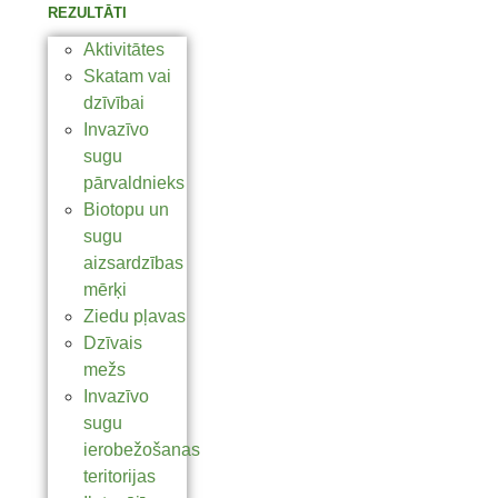
REZULTĀTI
Aktivitātes
Skatam vai
dzīvībai
Invazīvo
sugu
pārvaldnieks
Biotopu un
sugu
aizsardzības
mērķi
Ziedu pļavas
Dzīvais
mežs
Invazīvo
sugu
ierobežošanas
teritorijas