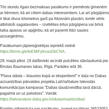
Trīs stundu ilgais bezmaksas pasākums ir piemērots ģimenēm
ar bērniem, kā arī citiem dabas interesentiem. Lai arī pārgājiens
ir tikai divus kilometrus garš pa līdzenām pļavām, tomēr vērts
atbilstoši sagatavoties – izvēlēties ērtus pārgājiena vai brīvā
laika apavus un apģērbu, kā arī paņemt līdzi saules
aizsargkrēmu.
Pasākumam jāpiereģistrējas iepriekš vietnē
https://forms.gle/toEMiFptrvauDbCNA
.
28. maijā plkst. 19 dalībnieki aicināti pulcēties stāvlaukumā pie
Birutas Baumanes takas, Rīgā, Parādes ielā 36.
“Pļava stāsta – klausies kopā ar ekspertiem!” ir daļa no Dabas
aizsardzības pārvaldes projekta
LatViaNature
īstenotās
komunikācijas kampaņas “Dabas daudzveidība tavā dārzā,
pagalmā un uz palodzes”. Vairāk:
https://latvianature.daba.gov.lv/skatamvaidzivibai/
Papildu informācija par pasākumu, zvanot pa tālruni 26523052