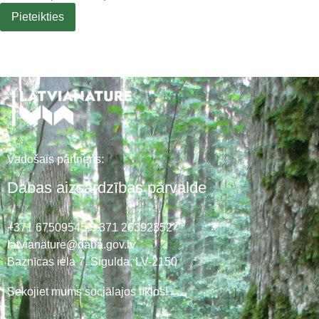
Vadošais partneris:
Dabas aizsardzības pārvalde
+371 67509545,
+371 26392352
latvianature@daba.gov.lv
Baznīcas iela 7, Sigulda, LV-2150
Sekojiet mums sociālajos tīklos!