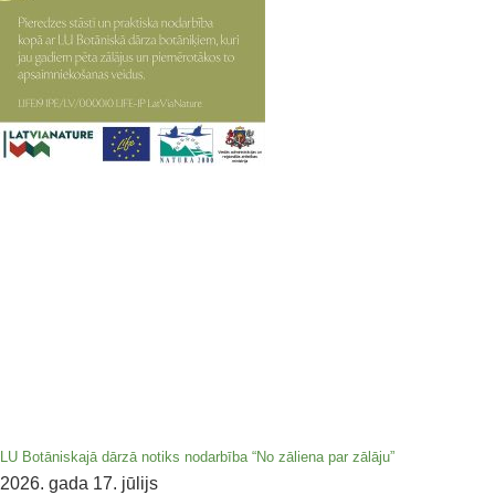
LU Botāniskajā dārzā notiks nodarbība “No zāliena par zālāju”
2026. gada 17. jūlijs