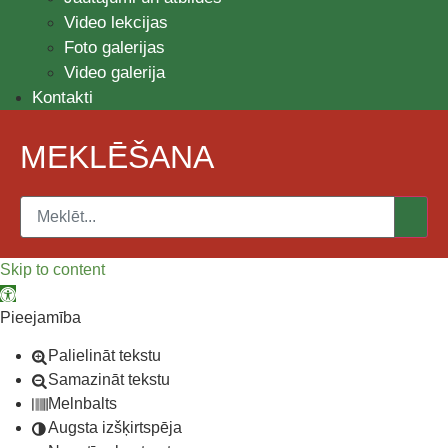
Video lekcijas
Foto galerijas
Video galerija
Kontakti
MEKLĒŠANA
Skip to content
Open toolbar
Pieejamība
Palielināt tekstu
Samazināt tekstu
Melnbalts
Augsta izšķirtspēja