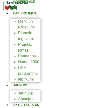
KONFERENCE
2025
PAR PROJEKTU
Mērķi un
uzdevumi
Plānotie
ieguvumi
Projekta
jomas
Partnerība
Natura 2000
LIFE
programma
Iepirkumi
JAUNUMI
Jaunumi
Aptaujas
AKTIVITĀTES UN