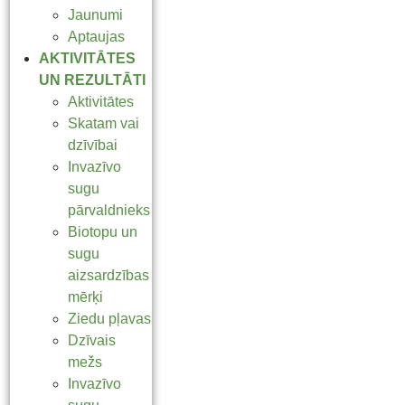
Jaunumi
Aptaujas
AKTIVITĀTES
UN REZULTĀTI
Aktivitātes
Skatam vai
dzīvībai
Invazīvo
sugu
pārvaldnieks
Biotopu un
sugu
aizsardzības
mērķi
Ziedu pļavas
Dzīvais
mežs
Invazīvo