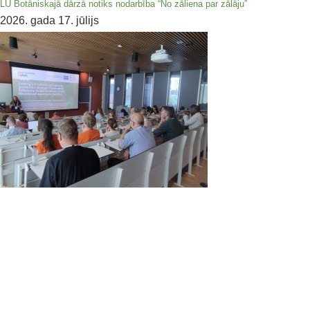
LU Botāniskajā dārzā notiks nodarbība “No zāliena par zālāju”
2026. gada 17. jūlijs