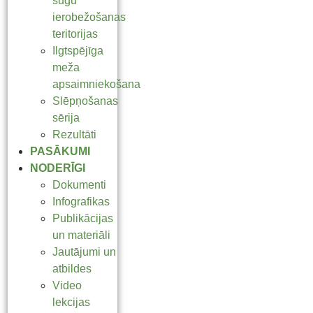
sugu
ierobežošanas
teritorijas
Ilgtspējīga
meža
apsaimniekošana
Slēpņošanas
sērija
Rezultāti
PASĀKUMI
NODERĪGI
Dokumenti
Infografikas
Publikācijas
un materiāli
Jautājumi un
atbildes
Video
lekcijas