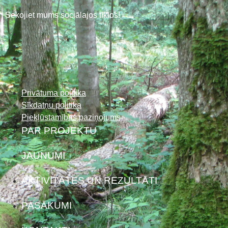
Sekojiet mums sociālajos tīklos!
Privātuma politika
Sīkdatņu politika
Piekļūstamības paziņojums
PAR PROJEKTU
JAUNUMI
AKTIVITĀTES UN REZULTĀTI
PASĀKUMI