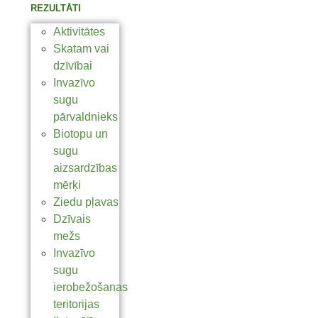
REZULTĀTI
Aktivitātes
Skatam vai
dzīvībai
Invazīvo
sugu
pārvaldnieks
Biotopu un
sugu
aizsardzības
mērķi
Ziedu pļavas
Dzīvais
mežs
Invazīvo
sugu
ierobežošanas
teritorijas