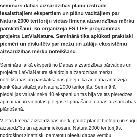
seminārs dabas aizsardzības plānu izstrādē
iesaistītajiem ekspertiem un plānu vadītājiem par
Natura 2000 teritoriju vietas līmeņa aizsardzības mērķu
pārskatīšanu, ko organizēja ES LIFE programmas
projekts LatViaNature. Seminārā tika aplūkoti praktiski
piemēri un diskutēts par mežu un zālāju ekosistēmu
aizsardzības mērķu noteikšanu.
Semināra laikā eksperti no Dabas aizsardzības pārvaldes un
projekta LatViaNature skaidroja aizsardzības mērķu
noteikšanas un pārskatīšanas pieeju, kā arī dabā analizēja
konkrētas situācijas Natura 2000 teritorijās. Seminārā
piedalījās vairāk nekā 40 eksperti un tas bija veltīts pieredzes
apmaiņai un vienotas pieejas stiprināšanai dabas aizsardzības
plānošanā.
Vietas līmeņa aizsardzības mērķi palīdz plānot biotopu un sugu
aizsardzību un apsaimniekošanu Natura 2000 teritorijās,
nodrošinot zinātniski pamatotu pieeju dabas vērtību