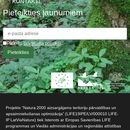
KONTAKTI
Pieteikties jaunumiem
Piekrītu
privātuma politikai
.
Projekts “Natura 2000 aizsargājamo teritoriju pārvaldības un
apsaimniekošanas optimizācija” (LIFE19IPE/LV/000010 LIFE-
IP LatViaNature) tiek īstenots ar Eiropas Savienības LIFE
programmas un Viedās administrācijas un reģionālās attīstības