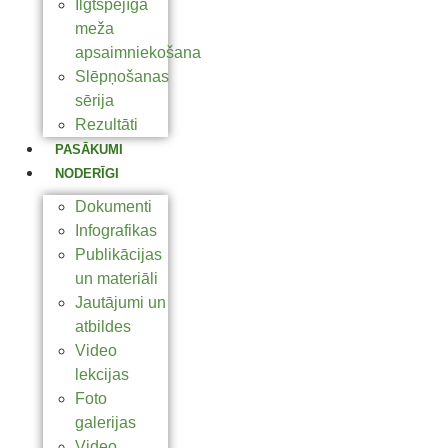
Ilgtspējīga
meža
apsaimniekošana
Slēpņošanas
sērija
Rezultāti
PASĀKUMI
NODERĪGI
Dokumenti
Infografikas
Publikācijas
un materiāli
Jautājumi un
atbildes
Video
lekcijas
Foto
galerijas
Video