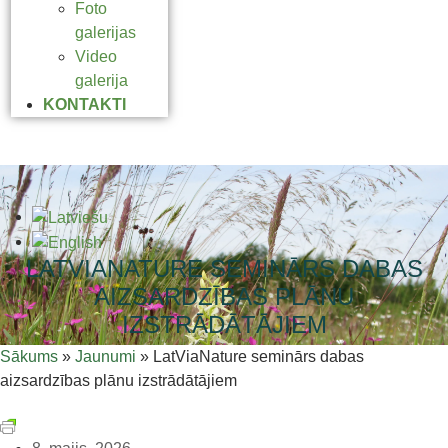
Foto
galerijas
Video
galerija
KONTAKTI
LATVIANATURE SEMINĀRS DABAS
AIZSARDZĪBAS PLĀNU
IZSTRĀDĀTĀJIEM
Sākums
»
Jaunumi
»
LatViaNature seminārs dabas
aizsardzības plānu izstrādātājiem