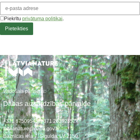
Piekrītu
privātuma politikai
.
Vadošais partneris:
Dabas aizsardzības pārvalde
+371 67509545,
+371 26392352
latvianature@daba.gov.lv
Baznīcas iela 7, Sigulda, LV-2150