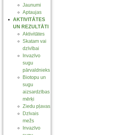
Jaunumi
Aptaujas
AKTIVITĀTES
UN REZULTĀTI
Aktivitātes
Skatam vai
dzīvībai
Invazīvo
sugu
pārvaldnieks
Biotopu un
sugu
aizsardzības
mērķi
Ziedu pļavas
Dzīvais
mežs
Invazīvo