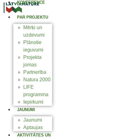
KONFERENCE
2025
PAR PROJEKTU
Mērķi un
uzdevumi
Plānotie
ieguvumi
Projekta
jomas
Partnerība
Natura 2000
LIFE
programma
Iepirkumi
JAUNUMI
Jaunumi
Aptaujas
AKTIVITĀTES UN