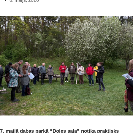
8. maijs, 2026
7. maijā dabas parkā “Doles sala” notika praktisks