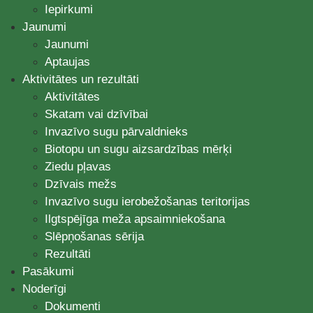
Iepirkumi
Jaunumi
Jaunumi
Aptaujas
Aktivitātes un rezultāti
Aktivitātes
Skatam vai dzīvībai
Invazīvo sugu pārvaldnieks
Biotopu un sugu aizsardzības mērķi
Ziedu pļavas
Dzīvais mežs
Invazīvo sugu ierobežošanas teritorijas
Ilgtspējīga meža apsaimniekošana
Slēpņošanas sērija
Rezultāti
Pasākumi
Noderīgi
Dokumenti