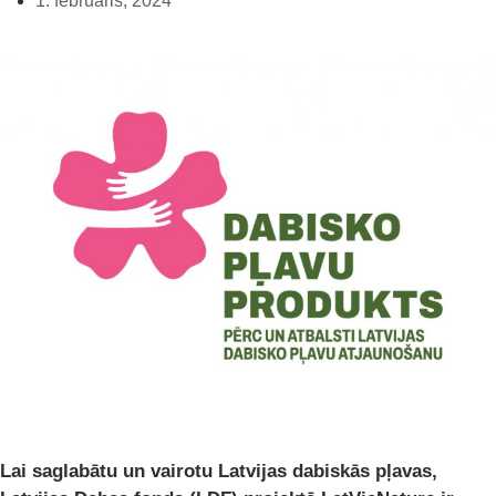
1. februāris, 2024
Lai saglabātu un vairotu Latvijas dabiskās pļavas,