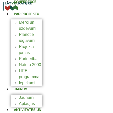
KONFERENCE
2025
PAR PROJEKTU
Mērķi un
uzdevumi
Plānotie
ieguvumi
Projekta
jomas
Partnerība
Natura 2000
LIFE
programma
Iepirkumi
JAUNUMI
Jaunumi
Aptaujas
AKTIVITĀTES UN