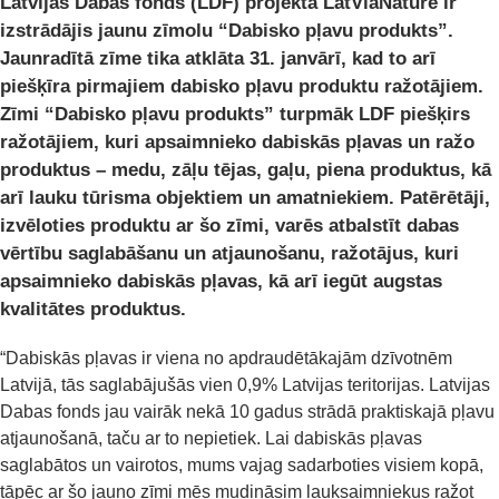
Latvijas Dabas fonds (LDF) projektā LatViaNature ir
izstrādājis jaunu zīmolu “Dabisko pļavu produkts”.
Jaunradītā zīme tika atklāta 31. janvārī, kad to arī
piešķīra pirmajiem dabisko pļavu produktu ražotājiem.
Zīmi “Dabisko pļavu produkts” turpmāk LDF piešķirs
ražotājiem, kuri apsaimnieko dabiskās pļavas un ražo
produktus – medu, zāļu tējas, gaļu, piena produktus, kā
arī lauku tūrisma objektiem un amatniekiem. Patērētāji,
izvēloties produktu ar šo zīmi, varēs atbalstīt dabas
vērtību saglabāšanu un atjaunošanu, ražotājus, kuri
apsaimnieko dabiskās pļavas, kā arī iegūt augstas
kvalitātes produktus.
“Dabiskās pļavas ir viena no apdraudētākajām dzīvotnēm
Latvijā, tās saglabājušās vien 0,9% Latvijas teritorijas. Latvijas
Dabas fonds jau vairāk nekā 10 gadus strādā praktiskajā pļavu
atjaunošanā, taču ar to nepietiek. Lai dabiskās pļavas
saglabātos un vairotos, mums vajag sadarboties visiem kopā,
tāpēc ar šo jauno zīmi mēs mudināsim lauksaimniekus ražot