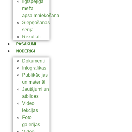
Ilgtspējīga
meža
apsaimniekošana
Slēpņošanas
sērija
Rezultāti
PASĀKUMI
NODERĪGI
Dokumenti
Infografikas
Publikācijas
un materiāli
Jautājumi un
atbildes
Video
lekcijas
Foto
galerijas
Video