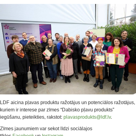
LDF aicina pļavas produktu ražotājus un potenciālos ražotājus,
kuriem ir interese par zīmes “Dabisko pļavu produkts”
iegūšanu, pieteikties, rakstot:
plavasprodukts@ldf.lv
.
Zīmes jaunumiem var sekot līdzi sociālajos
tīklos
Facebook
un
Instagram
.