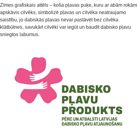
Zīmes grafiskais attēls – koša pļavas puķe, kuru ar abām rokām
apskāvis cilvēks, simbolizē pļavas un cilvēka neatraujamo
saistību, jo dabiskās pļavas nevar pastāvēt bez cilvēka
klātbūtnes, savukārt cilvēki var iegūt un baudīt dabisko pļavu
sniegtos labumus.