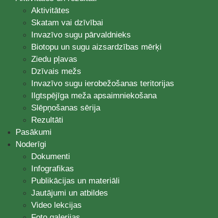
Aktivitātes
Skatam vai dzīvībai
Invazīvo sugu pārvaldnieks
Biotopu un sugu aizsardzības mērķi
Ziedu pļavas
Dzīvais mežs
Invazīvo sugu ierobežošanas teritorijas
Ilgtspējīga meža apsaimniekošana
Slēpņošanas sērija
Rezultāti
Pasākumi
Noderīgi
Dokumenti
Infografikas
Publikācijas un materiāli
Jautājumi un atbildes
Video lekcijas
Foto galerijas