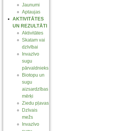
Jaunumi
Aptaujas
AKTIVITĀTES
UN REZULTĀTI
Aktivitātes
Skatam vai
dzīvībai
Invazīvo
sugu
pārvaldnieks
Biotopu un
sugu
aizsardzības
mērķi
Ziedu pļavas
Dzīvais
mežs
Invazīvo