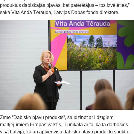
produktus dabiskajās pļavās, bet patērētājus – tos izvēlēties,”
saka Vita Anda Tērauda, Latvijas Dabas fonda direktore.
Zīme “Dabisko pļavu produkts”, salīdzinot ar līdzīgiem
marķējumiem Eiropas valstīs, ir unikāla ar to, ka tā darbosies
visā Latvijā, kā arī aptver visu dabisko pļavu produktu spektru.