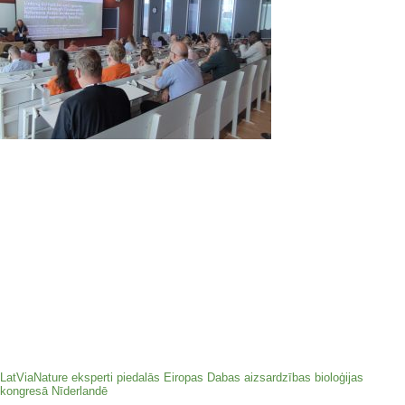
LatViaNature eksperti piedalās Eiropas Dabas aizsardzības bioloģijas
kongresā Nīderlandē