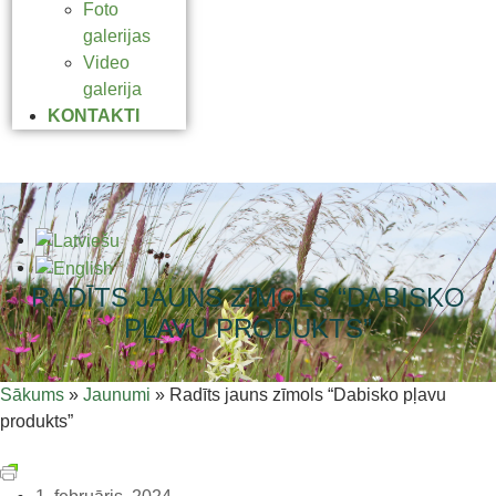
Foto
galerijas
Video
galerija
KONTAKTI
RADĪTS JAUNS ZĪMOLS “DABISKO
PĻAVU PRODUKTS”
Sākums
»
Jaunumi
»
Radīts jauns zīmols “Dabisko pļavu
produkts”