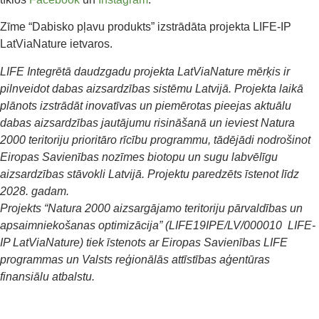
Zīme “Dabisko pļavu produkts” izstrādāta projekta LIFE-IP
LatViaNature ietvaros.
LIFE Integrētā daudzgadu projekta LatViaNature mērķis ir
pilnveidot dabas aizsardzības sistēmu Latvijā. Projekta laikā
plānots izstrādāt inovatīvas un piemērotas pieejas aktuālu
dabas aizsardzības jautājumu risināšanā un ieviest Natura
2000 teritoriju prioritāro rīcību programmu, tādējādi nodrošinot
Eiropas Savienības nozīmes biotopu un sugu labvēlīgu
aizsardzības stāvokli Latvijā. Projektu paredzēts īstenot līdz
2028. gadam.
Projekts “Natura 2000 aizsargājamo teritoriju pārvaldības un
apsaimniekošanas optimizācija” (LIFE19IPE/LV/000010 LIFE-
IP LatViaNature) tiek īstenots ar Eiropas Savienības LIFE
programmas un Valsts reģionālās attīstības aģentūras
finansiālu atbalstu.