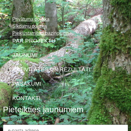
Privātuma politika
Sīkdatņu politika
Piekļūstamības paziņojums
PAR PROJEKTU
JAUNUMI
AKTIVITĀTES UN REZULTĀTI
PASĀKUMI
KONTAKTI
Pieteikties jaunumiem