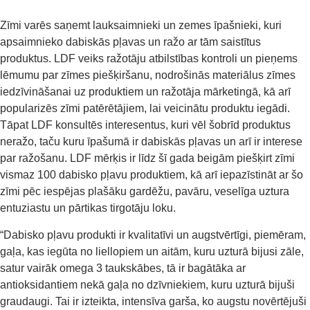
Zīmi varēs saņemt lauksaimnieki un zemes īpašnieki, kuri
apsaimnieko dabiskās pļavas un ražo ar tām saistītus
produktus. LDF veiks ražotāju atbilstības kontroli un pieņems
lēmumu par zīmes piešķiršanu, nodrošinās materiālus zīmes
iedzīvināšanai uz produktiem un ražotāja mārketingā, kā arī
popularizēs zīmi patērētājiem, lai veicinātu produktu iegādi.
Tāpat LDF konsultēs interesentus, kuri vēl šobrīd produktus
neražo, taču kuru īpašumā ir dabiskās pļavas un arī ir interese
par ražošanu. LDF mērķis ir līdz šī gada beigām piešķirt zīmi
vismaz 100 dabisko pļavu produktiem, kā arī iepazīstināt ar šo
zīmi pēc iespējas plašāku gardēžu, pavāru, veselīga uztura
entuziastu un pārtikas tirgotāju loku.
“Dabisko pļavu produkti ir kvalitatīvi un augstvērtīgi, piemēram,
gaļa, kas iegūta no liellopiem un aitām, kuru uzturā bijusi zāle,
satur vairāk omega 3 taukskābes, tā ir bagātāka ar
antioksidantiem nekā gaļa no dzīvniekiem, kuru uzturā bijuši
graudaugi. Tai ir izteikta, intensīva garša, ko augstu novērtējuši