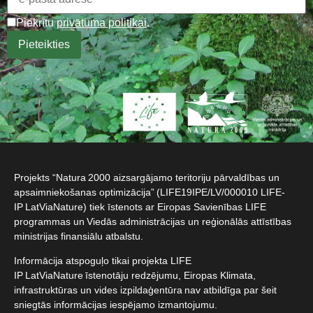
Piekrītu
privātuma politikai
.
Projekts “Natura 2000 aizsargājamo teritoriju pārvaldības un
apsaimniekošanas optimizācija” (LIFE19IPE/LV/000010 LIFE-
IP LatViaNature) tiek īstenots ar Eiropas Savienības LIFE
programmas un Viedās administrācijas un reģionālās attīstības
ministrijas finansiālu atbalstu.​
Informācija atspoguļo tikai projekta LIFE
IP LatViaNature īstenotāju redzējumu, Eiropas Klimata,
infrastruktūras un vides izpildaģentūra nav atbildīga par šeit
sniegtās informācijas iespējamo izmantojumu.​