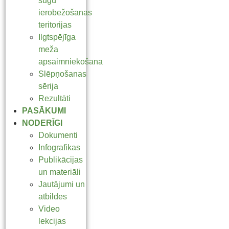
sugu
ierobežošanas
teritorijas
Ilgtspējīga
meža
apsaimniekošana
Slēpņošanas
sērija
Rezultāti
PASĀKUMI
NODERĪGI
Dokumenti
Infografikas
Publikācijas
un materiāli
Jautājumi un
atbildes
Video
lekcijas