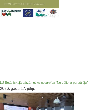
LU Botāniskajā dārzā notiks nodarbība “No zāliena par zālāju”
2026. gada 17. jūlijs