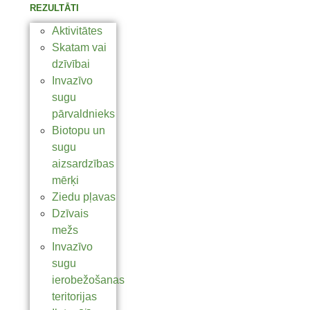
REZULTĀTI
Aktivitātes
Skatam vai
dzīvībai
Invazīvo
sugu
pārvaldnieks
Biotopu un
sugu
aizsardzības
mērķi
Ziedu pļavas
Dzīvais
mežs
Invazīvo
sugu
ierobežošanas
teritorijas