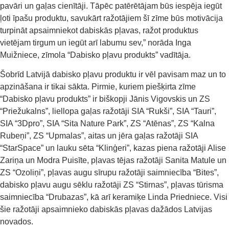
pavāri un gaļas cienītāji. Tāpēc patērētājam būs iespēja iegūt
ļoti īpašu produktu, savukārt ražotājiem šī zīme būs motivācija
turpināt apsaimniekot dabiskās pļavas, ražot produktus
vietējam tirgum un iegūt arī labumu sev,” norāda Inga
Muižniece, zīmola “Dabisko pļavu produkts” vadītāja.
Šobrīd Latvijā dabisko pļavu produktu ir vēl pavisam maz un to
apzināšana ir tikai sākta. Pirmie, kuriem piešķirta zīme
“Dabisko pļavu produkts” ir biškopji Jānis Vigovskis un ZS
“Priežukalns”, liellopa gaļas ražotāji SIA “Rukši”, SIA “Tauri”,
SIA “3Dpro”, SIA “Sita Nature Park”, ZS “Atēnas”, ZS “Kalna
Rubeņi”, ZS “Upmalas”, aitas un jēra gaļas ražotāji SIA
“StarSpace” un lauku sēta “Klinģeri”, kazas piena ražotāji Alise
Zariņa un Modra Puisīte, pļavas tējas ražotāji Sanita Matule un
ZS “Ozoliņi”, pļavas augu sīrupu ražotāji saimniecība “Bites”,
dabisko pļavu augu sēklu ražotāji ZS “Stirnas”, pļavas tūrisma
saimniecība “Drubazas”, kā arī keramiķe Linda Priedniece. Visi
šie ražotāji apsaimnieko dabiskās pļavas dažādos Latvijas
novados.