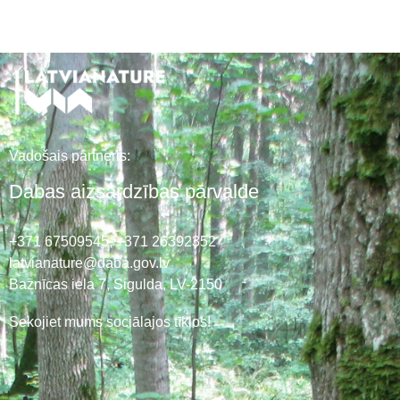
Vadošais partneris:
Dabas aizsardzības pārvalde
+371 67509545,
+371 26392352
latvianature@daba.gov.lv
Baznīcas iela 7, Sigulda, LV-2150
Sekojiet mums sociālajos tīklos!