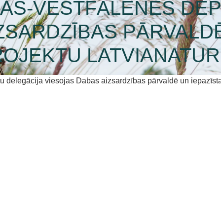
NAS-VESTFĀLENES DE
ZSARDZĪBAS PĀRVALDĒ
ROJEKTU LATVIANATU
u delegācija viesojas Dabas aizsardzības pārvaldē un iepazīsta