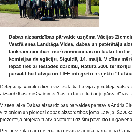
Dabas aizsardzības pārvalde uzņēma Vācijas Ziemeļ
Vestfālenes Landtāga Vides, dabas un patērētāju aiz
lauksaimniecības, mežsaimniecības un lauku teritori
komisijas delegāciju, Siguldā, 14. maijā. Vizītes mērķ
iepazīties ar iestādes darbību, Natura 2000 teritoriju
pārvaldību Latvijā un LIFE integrēto projektu “LatVi
Delegācija vairāku dienu vizītes laikā Latvijā apmeklēja valsts 
aizsardzības, mežsaimniecības un lauku teritoriju pārvaldības 
Vizītes laikā Dabas aizsardzības pārvaldes pārstāvis Andris Ši
virzieniem un pieredzi dabas aizsardzības jomā Latvijā. Savuk
prezentēja projekta “LatViaNature” līdz šim paveikto un galvenās
Pēc prezentācijām delegācija devās izzinošā pārgājienā Gauja