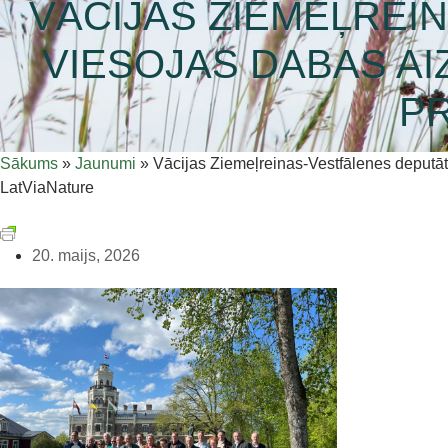
VĀCIJAS ZIEMEĻREI
VIESOJAS DABAS AI
P
Sākums
»
Jaunumi
»
Vācijas Ziemeļreinas-Vestfālenes deputāt
LatViaNature
20. maijs, 2026