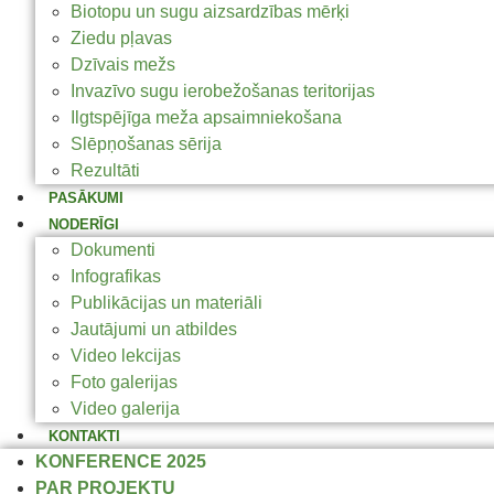
Biotopu un sugu aizsardzības mērķi
Ziedu pļavas
Dzīvais mežs
Invazīvo sugu ierobežošanas teritorijas
Ilgtspējīga meža apsaimniekošana
Slēpņošanas sērija
Rezultāti
PASĀKUMI
NODERĪGI
Dokumenti
Infografikas
Publikācijas un materiāli
Jautājumi un atbildes
Video lekcijas
Foto galerijas
Video galerija
KONTAKTI
KONFERENCE 2025
PAR PROJEKTU