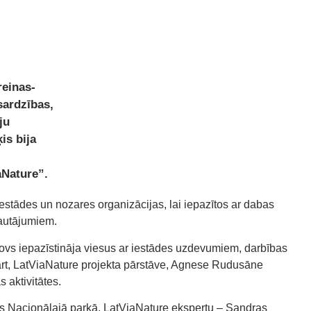
reinas-
sardzības,
ju
is bija
aNature”.
iestādes un nozares organizācijas, lai iepazītos ar dabas
jautājumiem.
rovs iepazīstināja viesus ar iestādes uzdevumiem, darbības
ārt, LatViaNature projekta pārstāve, Agnese Rudusāne
 aktivitātes.
s Nacionālajā parkā, LatViaNature ekspertu – Sandras