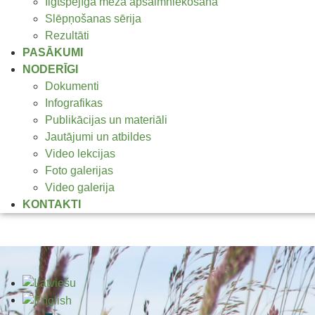
Ilgtspējīga meža apsaimniekošana
Slēpņošanas sērija
Rezultāti
PASĀKUMI
NODERĪGI
Dokumenti
Infografikas
Publikācijas un materiāli
Jautājumi un atbildes
Video lekcijas
Foto galerijas
Video galerija
KONTAKTI