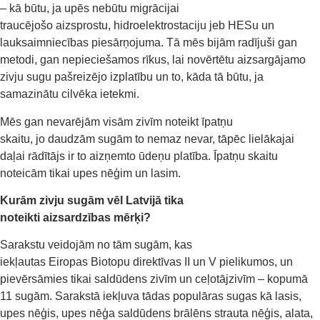
– kā būtu, ja upēs nebūtu migrācijai
traucējošo aizsprostu, hidroelektrostaciju jeb HESu un
lauksaimniecības piesārņojuma. Tā mēs bijām radījuši gan
metodi, gan nepieciešamos rīkus, lai novērtētu aizsargājamo
zivju sugu pašreizējo izplatību un to, kāda tā būtu, ja
samazinātu cilvēka ietekmi.
Mēs gan nevarējām visām zivīm noteikt īpatņu
skaitu, jo daudzām sugām to nemaz nevar, tāpēc lielākajai
daļai rādītājs ir to aizņemto ūdeņu platība. Īpatņu skaitu
noteicām tikai upes nēģim un lasim.
K
urām
zivju sugām
vēl
Latvijā
tika
noteikti
aizsardzības
mērķi
?
Sarakstu veidojām no tām
sugām,
kas
iekļautas
Eiropas
Biotopu direktīvas
II un V
pielikumos
, un
pievērsāmies tikai saldūdens zivīm un
ceļotājzivīm
– kopumā
11 sugām
.
Sarakstā iekļuva tādas populāras sugas kā l
asi
s
,
upes nēģi
s
, upes nēģa saldūdens brālēn
s
strauta nēģi
s
, alat
a
,