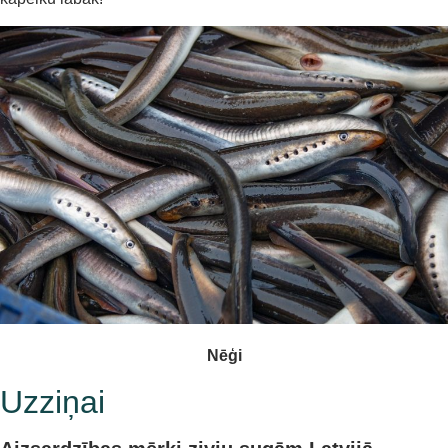
Nēģi
Uzziņai