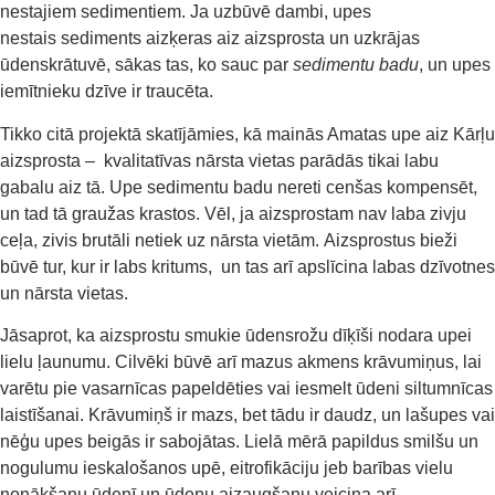
nestajiem sedimentiem. Ja uzbūvē dambi, upes
nestais sediments aizķeras aiz aizsprosta un uzkrājas
ūdenskrātuvē, sākas tas, ko sauc par
sedimentu badu
, un upes
iemītnieku dzīve ir traucēta.
Tikko citā projektā skatījāmies, kā mainās Amatas upe aiz Kārļu
aizsprosta – kvalitatīvas nārsta vietas parādās tikai labu
gabalu aiz tā. Upe sedimentu badu nereti cenšas kompensēt,
un tad tā graužas krastos. Vēl, ja aizsprostam nav laba zivju
ceļa, zivis brutāli netiek uz nārsta vietām. Aizsprostus bieži
būvē tur, kur ir labs kritums, un tas arī apslīcina labas dzīvotnes
un nārsta vietas.
Jāsaprot, ka aizsprostu smukie ūdensrožu dīķīši nodara upei
lielu ļaunumu. Cilvēki būvē arī mazus akmens krāvumiņus, lai
varētu pie vasarnīcas papeldēties vai iesmelt ūdeni siltumnīcas
laistīšanai. Krāvumiņš ir mazs, bet tādu ir daudz, un lašupes vai
nēģu upes beigās ir sabojātas. Lielā mēr
ā papildus smilšu un
nogulumu ieskalošanos upē, eitrofikāciju
jeb barības vielu
nonākšanu ūdenī un ūdeņu aizaugšanu veicina arī