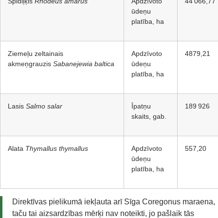
Spidiļķis
Rhodeus amarus
Apdzīvoto
44 066,77
ūdeņu
platība, ha
Ziemeļu zeltainais
Apdzīvoto
4879,21
akmeņgrauzis
Sabanejewia baltica
ūdeņu
platība, ha
Lasis
Salmo salar
Īpatņu
189 926
skaits, gab.
Alata
Thymallus thymallus
Apdzīvoto
557,20
ūdeņu
platība, ha
Direktīvas pielikumā iekļauta arī Sīga Coregonus maraena,
taču tai aizsardzības mērķi nav noteikti, jo pašlaik tās