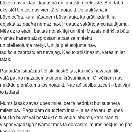
būves nav iekļauti kadastrā un juridiski neeksistē. Bet dabā
eksistē! Un tos nav vienkārši nojaukt. Jo jaukšana ir
būvniecība, kurai jāsaņem būvatļauja, ko grūti izdarīt, ja
objekta
uz papīra
nemaz nav. Ir daudz sakārtojamu jautājumu.
Mēs uz to ejam, bet tas notiek ilgi un lēni. Mazais mērķītis būtu
vismaz katram aizsprostam atrast saimnieku
un pielietojuma mērķi. Un, ja pielietojuma nav,
tad šo aizsprostu arī nevajag. Kad to atrisināsim, varēsim iet
tālāk.
Pagaidām situāciju lieliski ilustrē tas, ka mēs nevaram tikt
vaļā pat no mazajiem akmeņu krāvumiņiem! Cilvēkiem nav
nekādu pienākumu tos nojaukt. Nav arī tiesību uzcelt – bet viņi
to izdara!
Mums jāsāk savas upes mīlēt, bet tā nedrīkst būt sutenera
mīlestība. Pagaidām daudziem ir tā – ja es nevaru uz upes
kaut ko būvēt vai noslaukt cita veida labumu, kam man tā
vispār vajadzīga? Kamēr mēs tā domāsim, mums nekļūs ne par
kapeiku labāk!