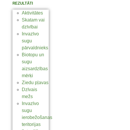
REZULTĀTI
Aktivitātes
Skatam vai
dzīvībai
Invazīvo
sugu
pārvaldnieks
Biotopu un
sugu
aizsardzības
mērķi
Ziedu pļavas
Dzīvais
mežs
Invazīvo
sugu
ierobežošanas
teritorijas