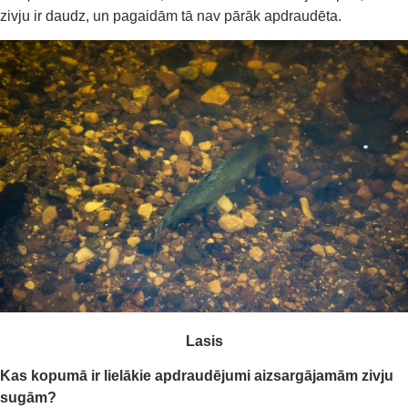
zivju ir daudz, un pagaidām tā nav pārāk apdraudēta.
Lasis
Kas kopumā ir lielākie apdraudējumi aizsargājamām zivju
sugām?