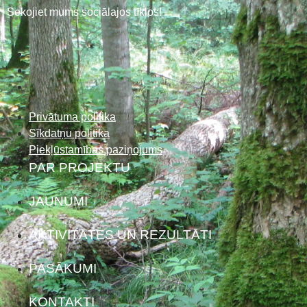
Sekojiet mums sociālajos tīklos!
Privātuma politika
Sīkdatņu politika
Piekļūstamības paziņojums
PAR PROJEKTU
JAUNUMI
AKTIVITĀTES UN REZULTĀTI
PASĀKUMI
KONTAKTI