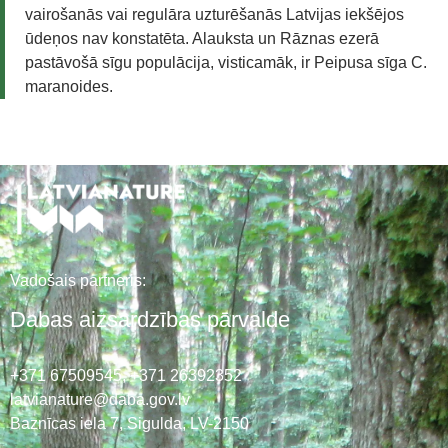
vairošanās vai regulāra uzturēšanās Latvijas iekšējos
ūdeņos nav konstatēta. Alauksta un Rāznas ezerā
pastāvošā sīgu populācija, visticamāk, ir Peipusa sīga C.
maranoides.
Vadošais partneris:
Dabas aizsardzības pārvalde
+371 67509545,
+371 26392352
latvianature@daba.gov.lv
Baznīcas iela 7, Sigulda, LV-2150