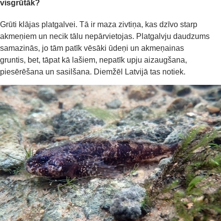
visgrūtāk?
Grūt
i
klājas
platgalvei
.
Tā ir maza zivtiņa, kas dzīvo starp
akmeņiem un necik tālu nepārvietojas.
Platgalvju
daudzums
samazinās,
jo t
ām
patīk vēsāki ūdeņi
un
akmeņainas
gruntis,
bet, tāpat kā la
šiem
,
nepatīk
upju
aizaugšana,
piesērēšana un sas
il
šana.
Diemžēl
Latvijā
tas notiek.