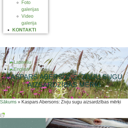
Foto
galerijas
Video
galerija
KONTAKTI
KASPARS ABERSONS: ZIVJU SUGU
AIZSARDZĪBAS MĒRĶI
Sākums
»
Kaspars Abersons: Zivju sugu aizsardzības mērķi