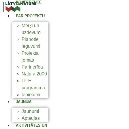
KONFERENCE
2025
PAR PROJEKTU
Mērķi un
uzdevumi
Plānotie
ieguvumi
Projekta
jomas
Partnerība
Natura 2000
LIFE
programma
Iepirkumi
JAUNUMI
Jaunumi
Aptaujas
AKTIVITĀTES UN