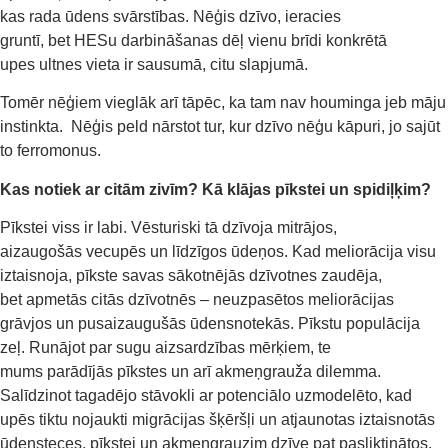
kas rada ūdens svārstības. Nēģis dzīvo, ieracies
gruntī, bet HESu darbināšanas dēļ vienu brīdi konkrētā
upes ultnes vieta ir sausumā, citu slapjumā.
Tomēr nēģiem vieglāk arī tāpēc, ka tam nav houminga jeb māju
instinkta. Nēģis peld nārstot tur, kur dzīvo nēģu kāpuri, jo sajūt
to ferromonus.
Kas
notiek ar citām zivīm?
Kā klājas
pīkste
i
un
spidiļķi
m
?
Pīkstei viss ir labi. Vēsturiski tā dzīvoja mitrājos,
aizaugošās vecupēs un līdzīgos ūdeņos. Kad meliorācija visu
iztaisnoja, pīkste savas sākotnējās dzīvotnes zaudēja,
bet apmetās citās dzīvotnēs – neuzpasētos meliorācijas
grāvjos un pusaizaugušās ūdensnotekās. Pīkstu populācija
zeļ. Runājot par sugu aizsardzības mērķiem, te
mums parādījās pīkstes un arī akmeņgrauža dilemma.
Salīdzinot tagadējo stāvokli ar potenciālo uzmodelēto, kad
upēs tiktu nojaukti migrācijas šķēršļi un atjaunotas iztaisnotās
ūdensteces, pīkstei un akmeņgrauzim dzīve pat pasliktinātos,