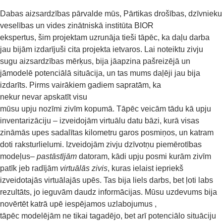
Dabas aizsardzības pārvalde mūs, Pārtikas drošības, dzīvnieku
veselības un vides zinātniskā institūta BIOR
ekspertus, šim projektam uzrunāja tieši tāpēc, ka daļu darba
jau bijām izdarījuši cita projekta ietvaros. Lai noteiktu zivju
sugu aizsardzības mērķus, bija jāapzina pašreizējā un
jāmodelē potenciālā situācija, un tas mums daļēji jau bija
izdarīts. Pirms vairākiem gadiem sapratām, ka
nekur nevar apskatīt visu
mūsu upju nozīmi zivīm kopumā. Tāpēc veicām tādu kā upju
inventarizāciju – izveidojām virtuālu datu bāzi, kurā visas
zināmās upes sadalītas kilometru garos posmiņos, un katram
doti raksturlielumi. Izveidojām zivju dzīvotņu piemērotības
modeļus–
pastāstījām
datoram, kādi upju posmi kurām zivīm
patīk jeb radījām
virtuālās zivis
, kuras ielaist iepriekš
izveidotajās virtuālajās upēs. Tas bija liels darbs, bet ļoti labs
rezultāts, jo ieguvām daudz informācijas. Mūsu uzdevums bija
novērtēt katrā upē iespējamos uzlabojumus ,
tāpēc modelējām ne tikai tagadējo, bet arī potenciālo situāciju