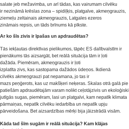
salat
e
jeb
mežavimb
a
, un
arī tādas
, kas vairumam cilvēku
ir
nezināmā
krēslas zona
–
spidiļķis
,
platgalve
, akmeņgrauzis,
ziemeļu zeltainais akmeņgrauzis,
Latgales ezeros
zināmais
repsis, un tāds brīnums kā pīkste.
Ar ko šīs
zivis
ir īpašas
un apdraudētas?
Tās iekļautas direktīvas pielikumos,
tāpēc
ES dalībvalstīm ir
pienākums tās aizsargāt
, bet reālā situācija tām ir
ļoti
dažād
a
.
Piemēram,
akmeņgrauzis ir ļoti
izplatīta
zivs
,
kas
sastopama dažādos ūdeņos
. Ikdienā
cilv
ē
k
s
akmeņgrauzi
pat
nepamana, jo t
as
ir
mazs
peņģerots
,
kas uz makšķeri neķeras.
Skalas
otrā galā
pie
patiešām a
p
draudētajām
varam nolikt
ce
ļ
otājzivis
un
ekoloģiski
jutīgās sugas,
piemēram, lasi un
platgalvi
,
kam nepatīk klimata
pārmaiņas, nepatīk cilv
ē
ku iedarbība
un
nepatīk upju
pārveidošana. Bet
aizsardzības
mērķi
bija
jā
iz
strādā visām.
Kāda tad
šīm sugām
ir reālā situācija?
Kam klājas