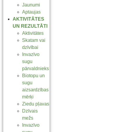
Jaunumi
Aptaujas
AKTIVITĀTES
UN REZULTĀTI
Aktivitātes
Skatam vai
dzīvībai
Invazīvo
sugu
pārvaldnieks
Biotopu un
sugu
aizsardzības
mērķi
Ziedu pļavas
Dzīvais
mežs
Invazīvo