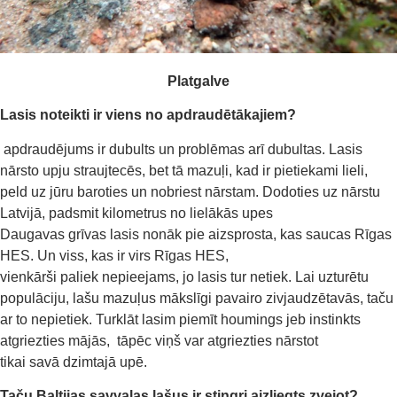
Platgalve
Lasis noteikti ir v
iens no apdraudētākajiem?
apdraudējums ir dubults un problēmas arī dubultas. Lasis
nārsto upju straujtecēs, bet tā mazuļi, kad ir pietiekami lieli,
peld uz jūru baroties
un nobriest nārstam
. Dodoties uz nārstu
Latvijā,
padsmit
kilometrus no
lielākās upes
Daugavas
grīvas
lasis
nonāk pie
aizsprost
a
, kas saucas Rīgas
HES. Un viss, kas ir virs Rīgas HES,
vienkārši
paliek
ne
pieejam
s, jo
lasis
tur netiek.
L
ai uzturētu
populāciju
,
lašu mazuļus
mākslīgi pavairo
zivj
audzētavās, taču
ar to nepietiek
.
Turklāt lasim piemīt
houmings
jeb
instinkts
atgriezties mājās,
tāpēc viņš var
atgriezties nārstot
tikai
sav
ā
dzimtajā
upē.
Taču
Baltijas savvaļas lašus ir stingri aizliegts zvejot?