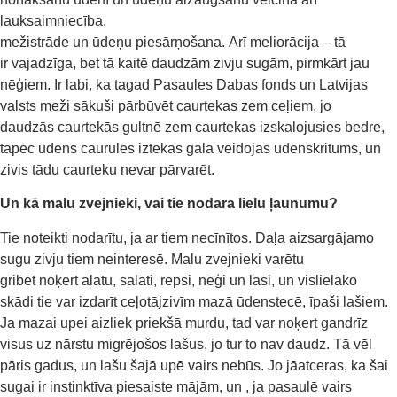
lauksaimniecība,
mežistrāde un ūdeņu piesārņošana. Arī meliorācija – tā
ir vajadzīga, bet tā kaitē daudzām zivju sugām, pirmkārt jau
nēģiem. Ir labi, ka tagad Pasaules Dabas fonds un Latvijas
valsts meži sākuši pārbūvēt caurtekas zem ceļiem, jo
daudzās caurtekās gultnē zem caurtekas izskalojusies bedre,
tāpēc ūdens caurules iztekas galā veidojas ūdenskritums, un
zivis tādu caurteku nevar pārvarēt.
Un kā malu zvejnieki, vai tie nodara lielu ļaunumu?
Tie noteikti nodarītu, ja ar tiem necīnītos.
Daļa aizsargājamo
sugu zivju tiem neinteresē.
Malu zvejniek
i
var
ē
tu
gribēt
noķert
alatu, salati, repsi, nēģi un lasi
, u
n vislielāko
skādi
tie
var izdarīt
ce
ļ
otājzivīm
mazā
ū
denstecē, īpaši lašiem.
Ja
mazai upei
aizliek priekšā murdu
, tad var noķert gandrīz
visus uz nārstu migrējošos lašu
s
, jo tur to nav daudz. Tā vēl
pāris gadus, un lašu šajā upē vairs nebūs.
Jo
jāatceras, ka
šai
sugai ir
instinktīva
piesaiste māj
ām
, un
, ja
pasaulē vairs