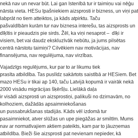
nekā nav un nevar būt. Lai gan īstenībā tur ir taimiņu vai nēģu
nārsta vieta. HESu īpašniekiem aizsprosti ir bizness, un viņi pat
labprāt no tiem atteiktos, ja kāds atpirktu. Taču
pašvaldībām kurām tur nav biznesa interešu, tas aizsprosts un
dīķītis ir pieaudzis pie sirds. Žēl, ka viņi nesaprot – dīķi ir
visiem, bet vai daudz ekskluzīvāk nebūtu, ja jums pilsētas
centrā nārstotu taimiņi? Cilvēkiem nav motivācijas, nav
finansējuma, nav regulējuma, nav virzības.
Vajadzīgs regulējums, kur par to ar likumu tiek
prasīta atbildība. Tas puslīdz sakārtots saistībā ar HESiem. Bet
mazo HESu ir tikai ap 140, taču Latvijā kopumā ir vairāk nekā
2000 visādu migrācijas šķēršļu. Lielākā daļa
ir visādi aizsprosti un aizsprostiņi, palikuši no dzirnavām, no
kolhoziem, dažādās apsaimniekošanas
un pussabrukšanas stadijās. Kāds vēl izdomā tur
pasaimniekot, atver slūžas un upe piegāžas ar smiltīm. Mums
nav ar normatīvajiem aktiem pateikts, kam par to jāuzņemas
atbildība. Bieži šie aizsprosti pat nevienam nepieder, kā