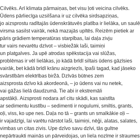
Cilvēks. Arī klimata pārmaiņas, bet visu ļoti veicina cilvēks.
Ūdens pārliecīga uzsilšana ir uz cilvēka sirdsapziņas,
jo aizsprostu radītajās ūdenskrātuvēs platība ir lielāka, un saulē
virsma sasilst vairāk, nekā mazajās upītēs. Reizēm pietiek ar
pāris grādiem temperatūras starpības, lai daļa zivju
tur vairs nevarētu dzīvot – visbiežāk laši, taimiņi
un platgalves. Ja upē atrodas spēkstacija vai slūžas,
problēmas ir vēl lielākas, jo kādā brīdī siltais ūdens gāzīsies
vairāk, bet kādā brīdī krānu aizgriezīs, īpaši tagad, kad jāseko
svārstībām elektrības biržā. Dzīvās būtnes zem
aizsprosta dzīvo kā akordeonā, – jo ūdens vai nu netek,
vai gāžas lielā daudzumā. Tie abi ir ekstremāli
apstākļi. Aizsprosti nodara arī citu skādi, kas saistīta
ar sedimentu kustību – sedimenti ir nogulumi, smiltis, grants,
oļi, viss, ko upe nes. Daļa no tā – grants un smalkākie oļi –
ir vajadzīgi, lai varētu nārstot laši, taimiņi, nēģi, alatas, salates,
vimbas un citas zivis. Upe dzīvo savu dzīvi, tās gultne
nepārtraukti mainās un pārveidojas, un liela nozīme ir straumes