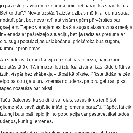
jo pazustu grāvīši un uzpludinājumi, bet parādītos straujteces.
Bet ko darīt? Nevar uzstādīt aizsardzības mērķi ar domu sugai
nodarīt pāri, bet nevar arī ļaut visām upēm pārvērsties par
grāvjiem. Tāpēc vienojāmies, ka šīs sugas aizsardzības mērķis
ir vienāds ar pašreizējo situāciju, bet, ja radīsies pretruna ar
citu sugu populācijas uzlabošanu, priekšroka būs sugām,
kurām ir problēmas.
Arī spidiļķis, kuram Latvijā ir izplatības robeža, pamazām
izplatās tālāk. Tā ir maza, ļoti izturīga zivtiņa, kas kādu brīdi var
iztikt vispār bez skābekļa – tāpat kā pīkste. Pīkste tādās reizēs
elpo pa otru galu un, izņemta no ūdens, pa otru galu arī pīkst,
tāpēc nosaukta par pīksti.
Taču jāatceras, ka spidiļķi vairojas, savus ikrus ienēršot
gliemenēs, savā ziņā tie ir tādi gliemeņu parazīti. Tāpēc, lai cik
izturīgi būtu paši spidiļķi, to populācija var pastāvēt tikai tādos
ūdeņos, kur ir gliemenes.
Tomēr ir vēl citas, jutīgākas zivis, piemēram,
a
lata un