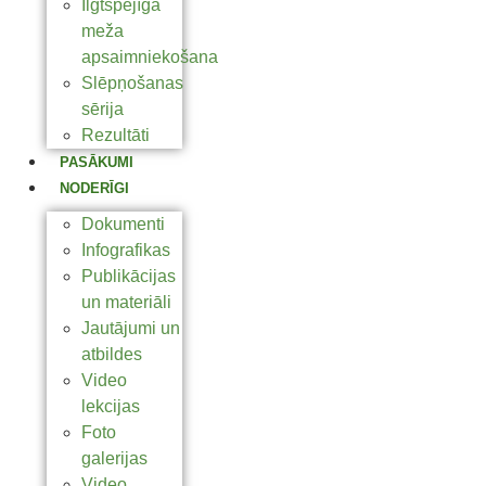
Ilgtspējīga
meža
apsaimniekošana
Slēpņošanas
sērija
Rezultāti
PASĀKUMI
NODERĪGI
Dokumenti
Infografikas
Publikācijas
un materiāli
Jautājumi un
atbildes
Video
lekcijas
Foto
galerijas
Video