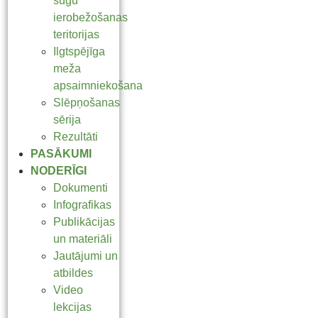
sugu
ierobežošanas
teritorijas
Ilgtspējīga
meža
apsaimniekošana
Slēpņošanas
sērija
Rezultāti
PASĀKUMI
NODERĪGI
Dokumenti
Infografikas
Publikācijas
un materiāli
Jautājumi un
atbildes
Video
lekcijas