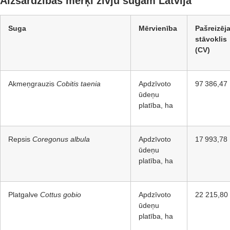
Aizsardzības mērķi zivju sugām Latvijā
Suga
Mērvienība
Pašreizēja
stāvoklis
(CV)
Akmeņgrauzis
Cobitis taenia
Apdzīvoto
97 386,47
ūdeņu
platība, ha
Repsis
Coregonus albula
Apdzīvoto
17 993,78
ūdeņu
platība, ha
Platgalve
Cottus gobio
Apdzīvoto
22 215,80
ūdeņu
platība, ha