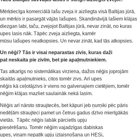
Mērķtiecīga komerciālā lašu zveja ir aizliegta visā Baltijas jūrā,
un mērķis ir pasargāt vājās
lašupes
. Skandināvijā lašiem klājas
diezgan labi, taču, zvejojot Baltijas jūrā, nevar zināt, no kuras
upes lasis nāk. Tāpēc zveja aizliegta, kamēr
mūsu
lašupes
neatkopsies. Un nevar zināt, kad tās atkopsies.
Un nēģi? Tās ir visai neparastas zivis, kuras
daži
pat
neskaita pie zivīm, bet pie
apaļmutniekiem
.
Tas atkarīgs no sistemātikas virziena, dažos nēģis joprojām
skaitās apaļmutnieks, citos tomēr zivs. Arī upes
nēģis kā ceļotājzivs ir viens no galvenajiem cietējiem, tomēr
nēģim klājas mazliet saulaināk nekā lasim.
Nēģis arī nārsto straujtecēs, bet kāpuri jeb ņurņiki pēc pāris
nedēļām straujteci pamet un četrus gadus dzīvo mierīgākās
vietās. Tāpēc nēģis labāk pārcietīs upju
piesērēšanu. Tomēr nēģim vajadzīgas dabiskas
upes, viņam nepatīk upju iztaisnošana un HESi,