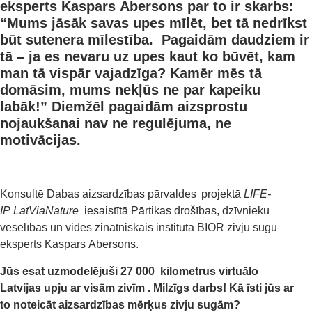
eksperts Kaspars Abersons par to ir skarbs:
“Mums jāsāk savas upes mīlēt, bet tā nedrīkst
būt sutenera mīlestība. Pagaidām daudziem ir
tā – ja es nevaru uz upes kaut ko būvēt, kam
man tā vispār vajadzīga? Kamēr mēs tā
domāsim, mums nekļūs ne par kapeiku
labāk!” Diemžēl pagaidām aizsprostu
nojaukšanai nav ne regulējuma, ne
motivācijas.
Konsultē Dabas aizsardzības pārvaldes projektā
LIFE-
IP LatViaNature
iesaistītā Pārtikas drošības, dzīvnieku
veselības un vides zinātniskais institūta BIOR zivju sugu
eksperts Kaspars Abersons.
Jūs esat
uzmodelējuši
27 000
kilometr
us
virtuālo
Latvijas
upju
ar visām zivīm
.
Milzīg
s darbs!
K
ā īsti
jūs
ar
to
noteicāt
aizsardzības
mērķus zivju sugām?