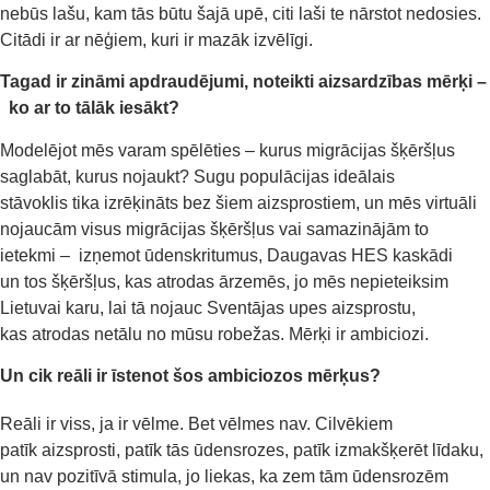
n
ebūs
laš
u, kam
tās būtu
šajā upē
, citi laši te nārstot nedosies.
Citādi ir ar nēģiem, kuri ir mazāk izvēlīgi.
Tagad ir zināmi apdraudējumi,
noteikti aizsardzības
mērķi
–
ko ar to tālāk iesākt?
Modelējot mēs varam spēlēties – kurus migrācijas šķēršļus
saglabāt, kurus
nojaukt?
Sugu p
opulācijas ideālais
stāvoklis
tika
iz
rēķināts bez
šiem aizsprostiem, un mēs
virtuāli
nojauc
ā
m visus migrācijas šķēršļus vai samazinā
jā
m to
ietekmi
–
izņemot ūdenskritumus, Daugavas HES kaskādi
un
tos
šķēršļus,
kas atrodas ārzemēs, jo mēs nepieteiksim
Lietuvai karu, lai tā nojauc Sventājas
upes
aizsprostu,
kas
atrodas netālu no
mūsu robežas. Mērķi ir ambiciozi.
Un c
ik
reāli
ir īstenot
š
os
ambicioz
os
mērķ
us
?
Reāli ir viss, ja ir vēlme. Bet vēlmes nav. Cilvēkiem
patīk aizsprosti, patīk tās ūdensrozes, patīk izmakšķerēt līdaku,
un nav pozitīvā stimula, jo liekas, ka zem tām ūdensrozēm