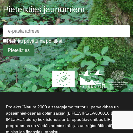
Pieteikties jaunumiem
Piekrītu
privātuma politikai
.
Projekts “Natura 2000 aizsargājamo teritoriju pārvaldības un
apsaimniekošanas optimizācija” (LIFE19IPE/LV/000010 LIFE-
IP LatViaNature) tiek īstenots ar Eiropas Savienības LIFE
programmas un Viedās administrācijas un reģionālās attīstības
ministrijas finansiālu atbalstu.​