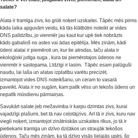
salate?
Alata ir tramīga zivs, ko grūti noķert uzskaitei. Tāpēc mēs pirms
kāda laika apguvām veidu, kā tās klātbūtni noteikt ar vides
DNS palīdzību, jo vienmēr jau kaut kur upē tiek nobrāzts
kāds gabaliņš no astes vai ādas epitēlija. Mēs zinām, kādi
ūdeņi alatai ir piemēroti un, kur tie atrodas, taču alata ir
ekoloģiski jutīga suga , kura tai piemērotajos ūdeņos ne
vienmēr ir sastopama. Līdzīgi ir lasim. Tāpēc esam palūguši
naudu, lai laša un alatas izplatību varētu precizēt,
izmantojot vides DNS noteikšanu, un ceram to vasarā
paveikt. Alata ir no sugām, kam patīk vēss un tekošs ūdens un
nepatīk mūsdienu pārmaiņas.
Savukārt salate jeb mežavimba ir karpu dzimtas zivs, kurai
vajadzīgi plašumi, bet tā nav ceļotājzivs. Arī tā ir zivs, kuru nav
viegli noķert, izmantojot zinātniskās uzskaites rīkus, jo tā ir
pietiekami tramīga un dzīvo dziļākos un straujāk tekošos
ūdeņos. Taču mēs zinām, ka tā dzīvo visās lielajās upēs, šo