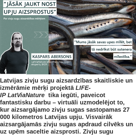
Latvijas zivju sugu aizsardzības skaitliskie un
izmērāmie mērķi
projektā
LIFE-
IP LatViaNature
tika iegūti, paveicot
fantastisku darbu –
virtuāli uzmodelējot to,
kur aizsargājamo zivju sugas sastopamas 27
000 kilometros Latvijas upju. Visvairāk
aizsargājamās zivju sugas apdraud cilvēks un
uz upēm saceltie aizsprosti. Zivju sugu