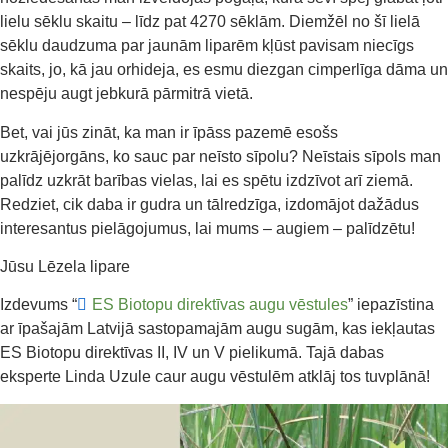
lielu sēklu skaitu – līdz pat 4270 sēklām. Diemžēl no šī lielā
sēklu daudzuma par jaunām liparēm kļūst pavisam niecīgs
skaits, jo, kā jau orhideja, es esmu diezgan cimperlīga dāma un
nespēju augt jebkurā pārmitrā vietā.
Bet, vai jūs zināt, ka man ir īpāss pazemē esošs
uzkrājējorgāns, ko sauc par neīsto sīpolu? Neīstais sīpols man
palīdz uzkrāt barības vielas, lai es spētu izdzīvot arī ziemā.
Redziet, cik daba ir gudra un tālredzīga, izdomājot dažādus
interesantus pielāgojumus, lai mums – augiem – palīdzētu!
Jūsu Lēzela lipare
Izdevums “
ES Biotopu direktīvas augu vēstules
” iepazīstina
ar īpašajām Latvijā sastopamajām augu sugām, kas iekļautas
ES Biotopu direktīvas II, IV un V pielikumā. Tajā dabas
eksperte Linda Uzule caur augu vēstulēm atklāj tos tuvplānā!