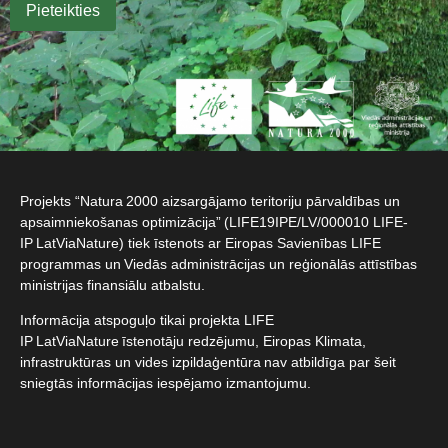
Projekts “Natura 2000 aizsargājamo teritoriju pārvaldības un
apsaimniekošanas optimizācija” (LIFE19IPE/LV/000010 LIFE-
IP LatViaNature) tiek īstenots ar Eiropas Savienības LIFE
programmas un Viedās administrācijas un reģionālās attīstības
ministrijas finansiālu atbalstu.​
Informācija atspoguļo tikai projekta LIFE
IP LatViaNature īstenotāju redzējumu, Eiropas Klimata,
infrastruktūras un vides izpildaģentūra nav atbildīga par šeit
sniegtās informācijas iespējamo izmantojumu.​