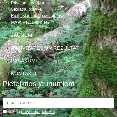
Privātuma politika
Sīkdatņu politika
Piekļūstamības paziņojums
PAR PROJEKTU
JAUNUMI
AKTIVITĀTES UN REZULTĀTI
PASĀKUMI
KONTAKTI
Pieteikties jaunumiem
Piekrītu
privātuma politikai
.