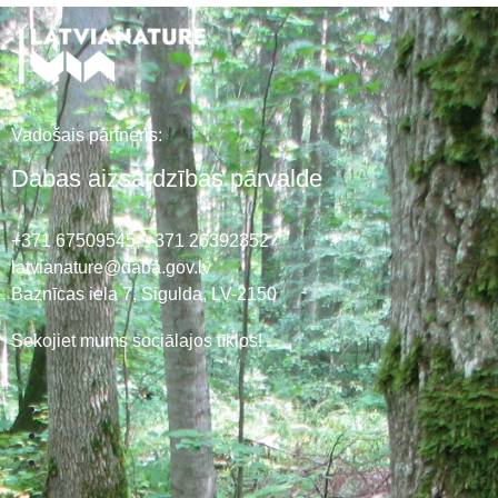
Vadošais partneris:
Dabas aizsardzības pārvalde
+371 67509545,
+371 26392352
latvianature@daba.gov.lv
Baznīcas iela 7, Sigulda, LV-2150
Sekojiet mums sociālajos tīklos!