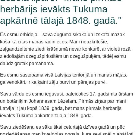
herbārijs ievākts Tukuma
apkārtnē tālajā 1848. gadā."
Es esmu orhideja – savā augumā sīkāka un izskatā mazāk
koša kā citas manas radinieces. Mani neuzkrītošie,
zaļgandzeltenie ziedi krāšņumā nevar konkurēt ar violeti rozā
ziedošajām dzegužpirkstītēm un dzegužpuķēm, tādēļ esmu
daudz grūtāk pamanāma.
Es esmu sastopama visā Latvijas teritorijā un manas mājas,
galvenokārt, ir kaļķaini zāļu purvi un pārejas purvi.
Savu vārdu es esmu ieguvusi, pateicoties 17. gadsimta ārstam
un botāniķim Johannesam Lēzelam. Pirmās ziņas par mani
Latvijā ir jau kopš 1839. gada, bet mans pirmais herbārijs
ievākts Tukuma apkārtnē tālajā 1848. gadā.
Savu ziedēšanu es sāku tikai ceturtajā dzīves gadā un pēc
noziedēšanas man izveidojas pogaļa, kura sevī spēj glabāt ļoti