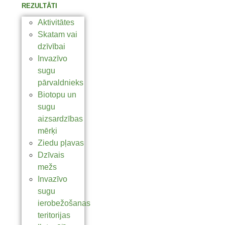
REZULTĀTI
Aktivitātes
Skatam vai
dzīvībai
Invazīvo
sugu
pārvaldnieks
Biotopu un
sugu
aizsardzības
mērķi
Ziedu pļavas
Dzīvais
mežs
Invazīvo
sugu
ierobežošanas
teritorijas