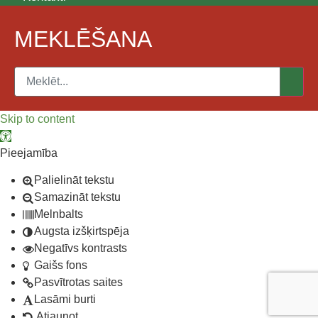
MEKLĒŠANA
Skip to content
Open toolbar
Pieejamība
Palielināt tekstu
Samazināt tekstu
Melnbalts
Augsta izšķirtspēja
Negatīvs kontrasts
Gaišs fons
Pasvītrotas saites
Lasāmi burti
Atjaunot