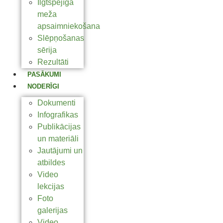
Ilgtspējīga
meža
apsaimniekošana
Slēpņošanas
sērija
Rezultāti
PASĀKUMI
NODERĪGI
Dokumenti
Infografikas
Publikācijas
un materiāli
Jautājumi un
atbildes
Video
lekcijas
Foto
galerijas
Video