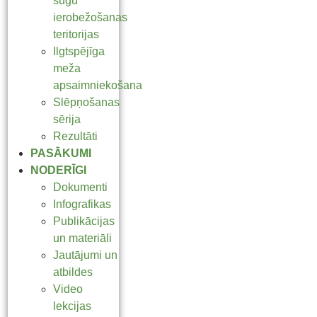
sugu
ierobežošanas
teritorijas
Ilgtspējīga
meža
apsaimniekošana
Slēpņošanas
sērija
Rezultāti
PASĀKUMI
NODERĪGI
Dokumenti
Infografikas
Publikācijas
un materiāli
Jautājumi un
atbildes
Video
lekcijas