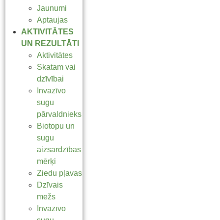
Jaunumi
Aptaujas
AKTIVITĀTES
UN REZULTĀTI
Aktivitātes
Skatam vai
dzīvībai
Invazīvo
sugu
pārvaldnieks
Biotopu un
sugu
aizsardzības
mērķi
Ziedu pļavas
Dzīvais
mežs
Invazīvo