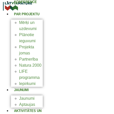
KONFERENCE
2025
PAR PROJEKTU
Mērķi un
uzdevumi
Plānotie
ieguvumi
Projekta
jomas
Partnerība
Natura 2000
LIFE
programma
Iepirkumi
JAUNUMI
Jaunumi
Aptaujas
AKTIVITĀTES UN