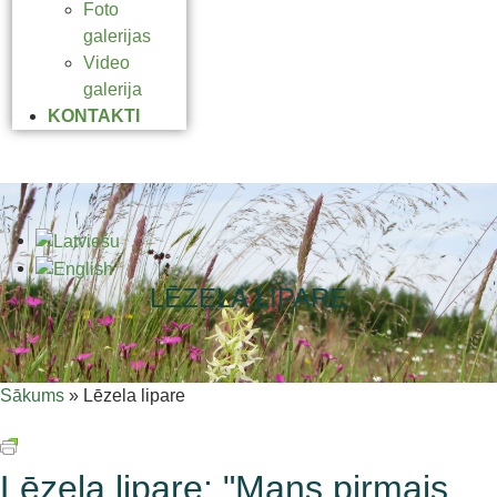
Foto
galerijas
Video
galerija
KONTAKTI
LĒZELA LIPARE
Sākums
»
Lēzela lipare
Lēzela lipare: "Mans pirmais