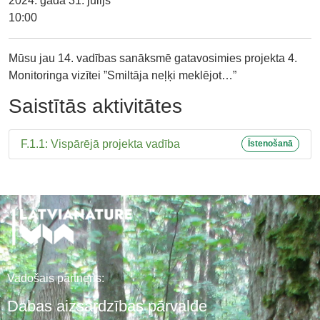
2024. gada 31. jūlijs
10:00
Mūsu jau 14. vadības sanāksmē gatavosimies projekta 4.
Monitoringa vizītei ”Smiltāja neļķi meklējot…”
Saistītās aktivitātes
F.1.1: Vispārējā projekta vadība
Īstenošanā
Vadošais partneris:
Dabas aizsardzības pārvalde