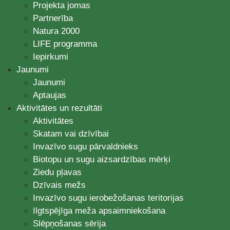
Projekta jomas
Partnerība
Natura 2000
LIFE programma
Iepirkumi
Jaunumi
Jaunumi
Aptaujas
Aktivitātes un rezultāti
Aktivitātes
Skatam vai dzīvībai
Invazīvo sugu pārvaldnieks
Biotopu un sugu aizsardzības mērķi
Ziedu pļavas
Dzīvais mežs
Invazīvo sugu ierobežošanas teritorijas
Ilgtspējīga meža apsaimniekošana
Slēpņošanas sērija