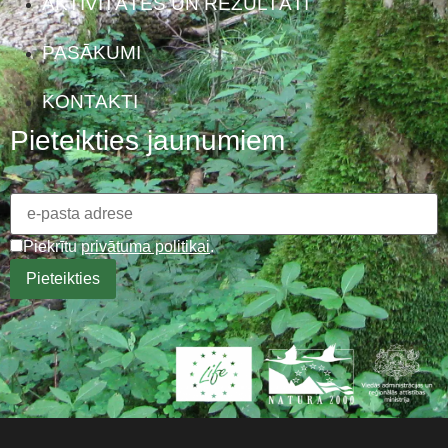
AKTIVITĀTES UN REZULTĀTI
PASĀKUMI
KONTAKTI
Pieteikties jaunumiem
Piekrītu
privātuma politikai
.