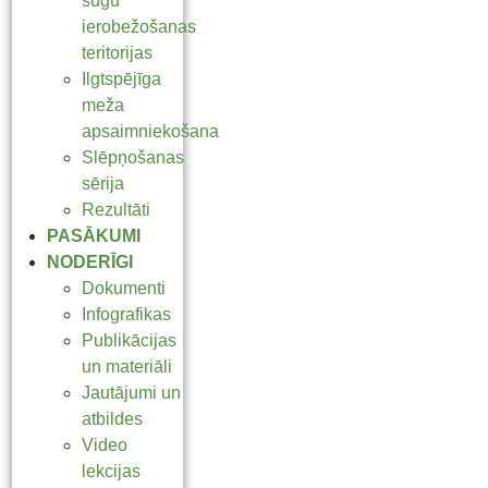
sugu
ierobežošanas
teritorijas
Ilgtspējīga
meža
apsaimniekošana
Slēpņošanas
sērija
Rezultāti
PASĀKUMI
NODERĪGI
Dokumenti
Infografikas
Publikācijas
un materiāli
Jautājumi un
atbildes
Video
lekcijas