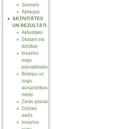
Jaunumi
Aptaujas
AKTIVITĀTES
UN REZULTĀTI
Aktivitātes
Skatam vai
dzīvībai
Invazīvo
sugu
pārvaldnieks
Biotopu un
sugu
aizsardzības
mērķi
Ziedu pļavas
Dzīvais
mežs
Invazīvo