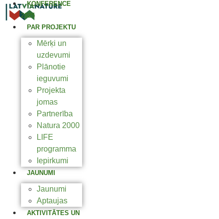
KONFERENCE
2025
PAR PROJEKTU
Mērķi un
uzdevumi
Plānotie
ieguvumi
Projekta
jomas
Partnerība
Natura 2000
LIFE
programma
Iepirkumi
JAUNUMI
Jaunumi
Aptaujas
AKTIVITĀTES UN