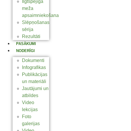
Ilgtspējīga
meža
apsaimniekošana
Slēpņošanas
sērija
Rezultāti
PASĀKUMI
NODERĪGI
Dokumenti
Infografikas
Publikācijas
un materiāli
Jautājumi un
atbildes
Video
lekcijas
Foto
galerijas
Video