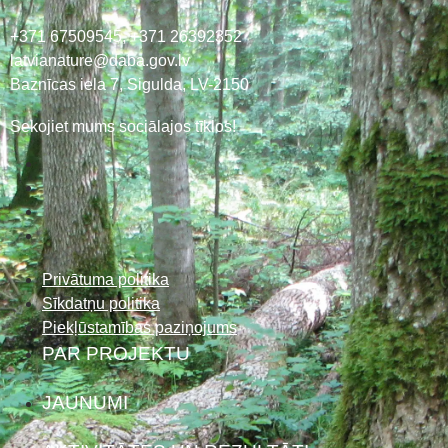
+371 67509545,
+371 26392352
latvianature@daba.gov.lv
Baznīcas iela 7, Sigulda, LV-2150
Sekojiet mums sociālajos tīklos!
Privātuma politika
Sīkdatņu politika
Piekļūstamības paziņojums
PAR PROJEKTU
JAUNUMI