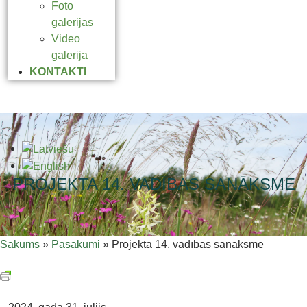
Foto
galerijas
Video
galerija
KONTAKTI
PROJEKTA 14. VADĪBAS SANĀKSME
Sākums
»
Pasākumi
»
Projekta 14. vadības sanāksme