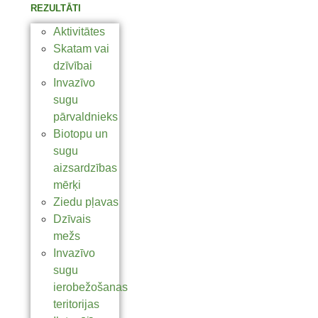
REZULTĀTI
Aktivitātes
Skatam vai
dzīvībai
Invazīvo
sugu
pārvaldnieks
Biotopu un
sugu
aizsardzības
mērķi
Ziedu pļavas
Dzīvais
mežs
Invazīvo
sugu
ierobežošanas
teritorijas