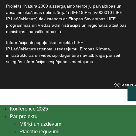
Projekts “Natura 2000 aizsargājamo teritoriju pārvaldības un
apsaimniekošanas optimizācija” (LIFE19IPE/LV/000010 LIFE-
IP LatViaNature) tiek īstenots ar Eiropas Savienības LIFE
programmas un Viedās administrācijas un reģionālās attīstības
ministrijas finansiālu atbalstu.​
Informācija atspoguļo tikai projekta LIFE
IP LatViaNature īstenotāju redzējumu, Eiropas Klimata,
infrastruktūras un vides izpildaģentūra nav atbildīga par šeit
sniegtās informācijas iespējamo izmantojumu.​
Konference 2025
Par projektu
Mērķi un uzdevumi
Plānotie ieguvumi