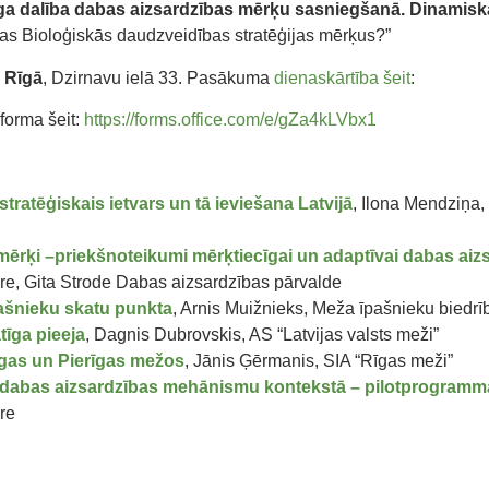
īga dalība dabas aizsardzības mērķu sasniegšanā. Dinamisk
bas Bioloģiskās daudzveidības stratēģijas mērķus?”
l Rīgā
, Dzirnavu ielā 33. Pasākuma
dienaskārtība šeit
:
 forma šeit:
https://forms.office.com/e/gZa4kLVbx1
tratēģiskais ietvars un tā ieviešana Latvijā
, Ilona Mendziņa,
mērķi –priekšnoteikumi mērķtiecīgai un adaptīvai dabas aiz
re, Gita Strode Dabas aizsardzības pārvalde
ašnieku skatu punkta
, Arnis Muižnieks, Meža īpašnieku biedrī
tīga pieeja
, Dagnis Dubrovskis, AS “Latvijas valsts meži”
as un Pierīgas mežos
, Jānis Ģērmanis, SIA “Rīgas meži”
īgo dabas aizsardzības mehānismu kontekstā – pilotprogram
re