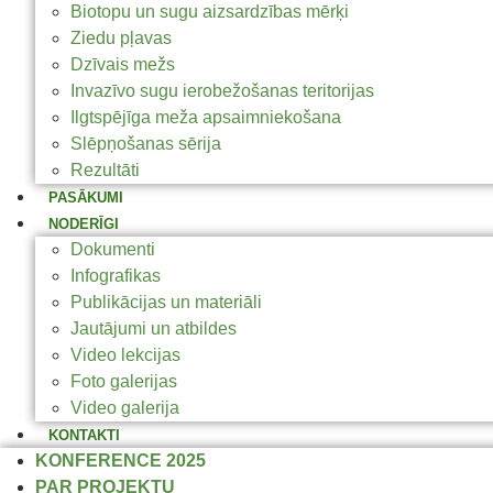
Biotopu un sugu aizsardzības mērķi
Ziedu pļavas
Dzīvais mežs
Invazīvo sugu ierobežošanas teritorijas
Ilgtspējīga meža apsaimniekošana
Slēpņošanas sērija
Rezultāti
PASĀKUMI
NODERĪGI
Dokumenti
Infografikas
Publikācijas un materiāli
Jautājumi un atbildes
Video lekcijas
Foto galerijas
Video galerija
KONTAKTI
KONFERENCE 2025
PAR PROJEKTU