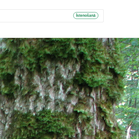
Īstenošanā