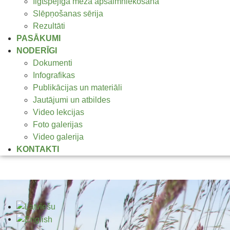
Ilgtspējīga meža apsaimniekošana
Slēpņošanas sērija
Rezultāti
PASĀKUMI
NODERĪGI
Dokumenti
Infografikas
Publikācijas un materiāli
Jautājumi un atbildes
Video lekcijas
Foto galerijas
Video galerija
KONTAKTI