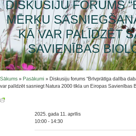
DISKUSIJU FORUMS “
MĒRĶU SASNIEGŠANĀ.
KĀ VAR PALĪDZĒT S
SAVIENĪBAS BIOL
Sākums
»
Pasākumi
»
Diskusiju forums “Brīvprātīga dalība d
var palīdzēt sasniegt Natura 2000 tīkla un Eiropas Savienības 
2025. gada 11. aprīlis
10:00 - 14:30