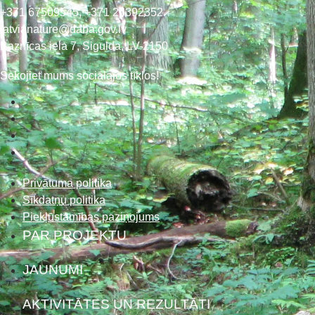
+371 67509545,
+371 26392352
latvianature@daba.gov.lv
Baznīcas iela 7, Sigulda, LV-2150
Sekojiet mums sociālajos tīklos!
Privātuma politika
Sīkdatņu politika
Piekļūstamības paziņojums
PAR PROJEKTU
JAUNUMI
AKTIVITĀTES UN REZULTĀTI