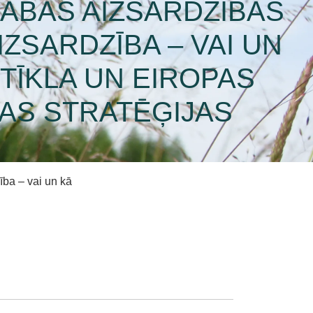
DABAS AIZSARDZĪBAS
ZSARDZĪBA – VAI UN
 TĪKLA UN EIROPAS
BAS STRATĒĢIJAS
ība – vai un kā