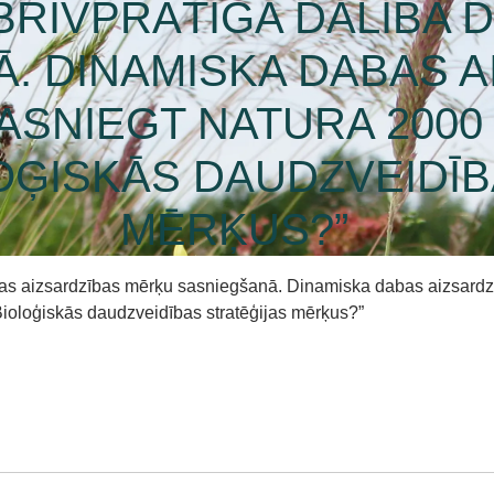
BRĪVPRĀTĪGA DALĪBA 
 DINAMISKA DABAS AI
ASNIEGT NATURA 2000
OĢISKĀS DAUDZVEIDĪ
MĒRĶUS?”
abas aizsardzības mērķu sasniegšanā. Dinamiska dabas aizsardz
Bioloģiskās daudzveidības stratēģijas mērķus?”