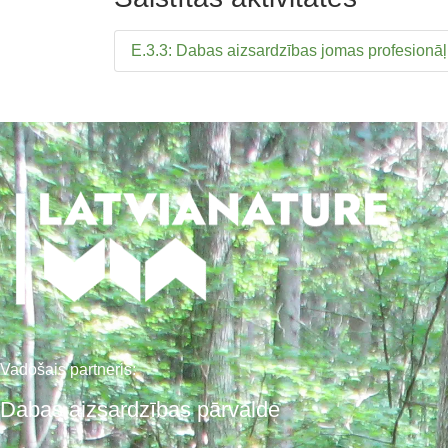
E.3.3: Dabas aizsardzības jomas profesionā
Vadošais partneris:
Dabas aizsardzības pārvalde