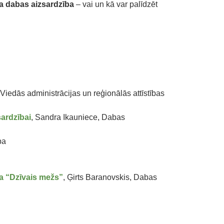
a dabas aizsardzība
– vai un kā var palīdzēt
 Viedās administrācijas un reģionālās attīstības
sardzībai
, Sandra Ikauniece, Dabas
ba
ma “Dzīvais mežs”
, Ģirts Baranovskis, Dabas