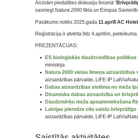
Aicinām piedalīties diskusiju forumā “
Brīvprāt
sasniegt
Natura 2000
tīkla un Eiropas Savienī
Pasākums notiks 2025.gada
11.aprīlī AC Hote
Reģistrācija ir atvērta līdz 4.aprīlim, pieteikuma
PREZENTĀCIJAS:
ES bioloģiskās daudzveidības politikas s
ministrija
Natura 2000 vietas līmeņa aizsardzības 
aizsardzības pārvalde, LIFE-IP LatViaNatu
Dabas aizsardzības sistēma no meža īp
Dinamiska dabas aizsardzība un brīvprā
Daudzmērķu meža apsaimniekošana Rīg
Latvijas pieredze citu valstu brīvprāt
aizsardzības pārvalde, LIFE-IP LatViaNatu
Saistītās aktivitātes