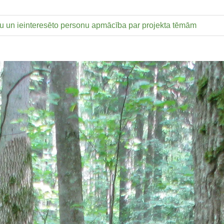
ļu un ieinteresēto personu apmācība par projekta tēmām