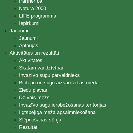
Partnerība
Natura 2000
LIFE programma
Iepirkumi
Jaunumi
Jaunumi
Aptaujas
Aktivitātes un rezultāti
Aktivitātes
Skatam vai dzīvībai
Invazīvo sugu pārvaldnieks
Biotopu un sugu aizsardzības mērķi
Ziedu pļavas
Dzīvais mežs
Invazīvo sugu ierobežošanas teritorijas
Ilgtspējīga meža apsaimniekošana
Slēpņošanas sērija
Rezultāti