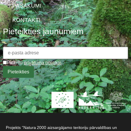
PASĀKUMI
KONTAKTI
Pieteikties jaunumiem
Piekrītu
privātuma politikai
.
Projekts “Natura 2000 aizsargājamo teritoriju pārvaldības un