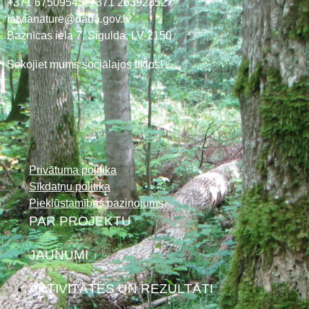
+371 67509545,
+371 26392352
latvianature@daba.gov.lv
Baznīcas iela 7, Sigulda, LV-2150
Sekojiet mums sociālajos tīklos!
Privātuma politika
Sīkdatņu politika
Piekļūstamības paziņojums
PAR PROJEKTU
JAUNUMI
AKTIVITĀTES UN REZULTĀTI