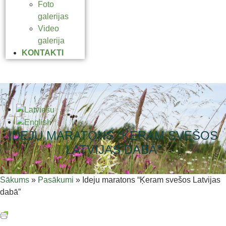
Foto
galerijas
Video
galerija
KONTAKTI
IDEJU MARATONS “ĶERAM SVEŠOS
LATVIJAS DABĀ”
Sākums
»
Pasākumi
»
Ideju maratons “Ķeram svešos Latvijas
dabā”