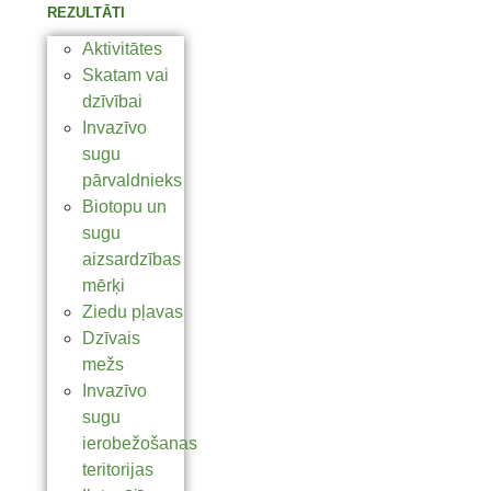
REZULTĀTI
Aktivitātes
Skatam vai
dzīvībai
Invazīvo
sugu
pārvaldnieks
Biotopu un
sugu
aizsardzības
mērķi
Ziedu pļavas
Dzīvais
mežs
Invazīvo
sugu
ierobežošanas
teritorijas