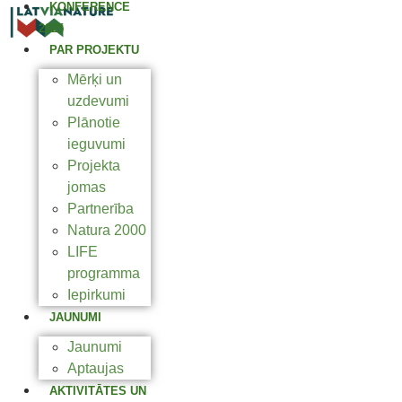
KONFERENCE
2025
PAR PROJEKTU
Mērķi un
uzdevumi
Plānotie
ieguvumi
Projekta
jomas
Partnerība
Natura 2000
LIFE
programma
Iepirkumi
JAUNUMI
Jaunumi
Aptaujas
AKTIVITĀTES UN