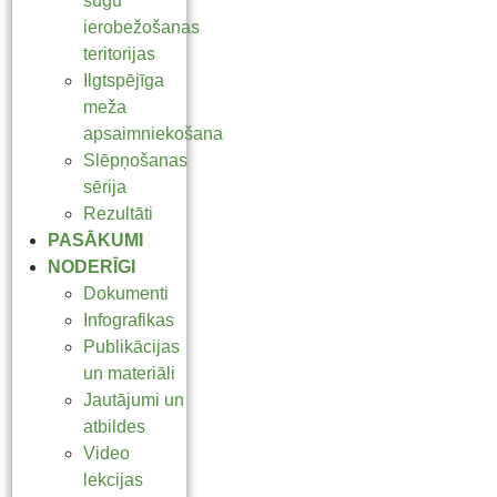
sugu
ierobežošanas
teritorijas
Ilgtspējīga
meža
apsaimniekošana
Slēpņošanas
sērija
Rezultāti
PASĀKUMI
NODERĪGI
Dokumenti
Infografikas
Publikācijas
un materiāli
Jautājumi un
atbildes
Video
lekcijas