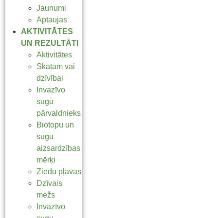
Jaunumi
Aptaujas
AKTIVITĀTES
UN REZULTĀTI
Aktivitātes
Skatam vai
dzīvībai
Invazīvo
sugu
pārvaldnieks
Biotopu un
sugu
aizsardzības
mērķi
Ziedu pļavas
Dzīvais
mežs
Invazīvo