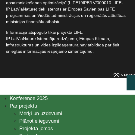
apsaimniekošanas optimizācija” (LIFE19IPE/LV/000010 LIFE-
IP LatViaNature) tiek īstenots ar Eiropas Savienības LIFE
programmas un Viedās administrācijas un reģionālās attīstības
ministrijas finansiālu atbalstu.​
Informācija atspoguļo tikai projekta LIFE
IP LatViaNature īstenotāju redzējumu, Eiropas Klimata,
infrastruktūras un vides izpildaģentūra nav atbildīga par šeit
sniegtās informācijas iespējamo izmantojumu.​
Konference 2025
Par projektu
Mērķi un uzdevumi
Plānotie ieguvumi
Projekta jomas