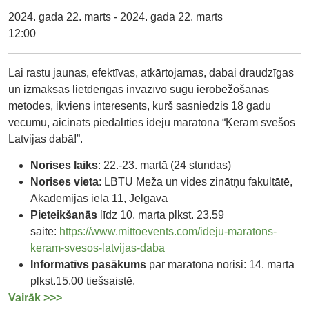
2024. gada 22. marts - 2024. gada 22. marts
12:00
Lai rastu jaunas, efektīvas, atkārtojamas, dabai draudzīgas
un izmaksās lietderīgas invazīvo sugu ierobežošanas
metodes, ikviens interesents, kurš sasniedzis 18 gadu
vecumu, aicināts piedalīties ideju maratonā “Ķeram svešos
Latvijas dabā!”.
Norises laiks
: 22.-23. martā (24 stundas)
Norises vieta
: LBTU Meža un vides zinātņu fakultātē,
Akadēmijas ielā 11, Jelgavā
Pieteikšanās
līdz 10. marta plkst. 23.59
saitē:
https://www.mittoevents.com/ideju-maratons-
keram-svesos-latvijas-daba
Informatīvs pasākums
par maratona norisi: 14. martā
plkst.15.00 tiešsaistē.
Vairāk >>>