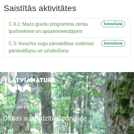
Saistītās aktivitātes
C.6.1: Mazo grantu programma zemju
Īstenošanā
īpašniekiem un apsaimniekotājiem
C.5: Invazīvo sugu pārvaldības sistēmas
Īstenošanā
pārskatīšana un uzlabošana
Vadošais partneris:
Dabas aizsardzības pārvalde