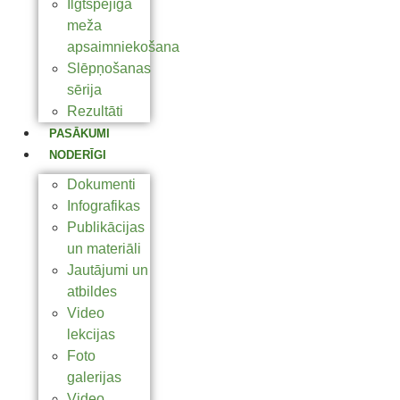
Ilgtspējīga
meža
apsaimniekošana
Slēpņošanas
sērija
Rezultāti
PASĀKUMI
NODERĪGI
Dokumenti
Infografikas
Publikācijas
un materiāli
Jautājumi un
atbildes
Video
lekcijas
Foto
galerijas
Video