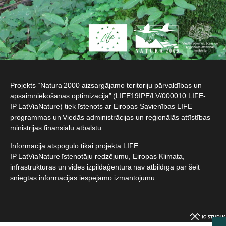
Projekts “Natura 2000 aizsargājamo teritoriju pārvaldības un
apsaimniekošanas optimizācija” (LIFE19IPE/LV/000010 LIFE-
IP LatViaNature) tiek īstenots ar Eiropas Savienības LIFE
programmas un Viedās administrācijas un reģionālās attīstības
ministrijas finansiālu atbalstu.​
Informācija atspoguļo tikai projekta LIFE
IP LatViaNature īstenotāju redzējumu, Eiropas Klimata,
infrastruktūras un vides izpildaģentūra nav atbildīga par šeit
sniegtās informācijas iespējamo izmantojumu.​