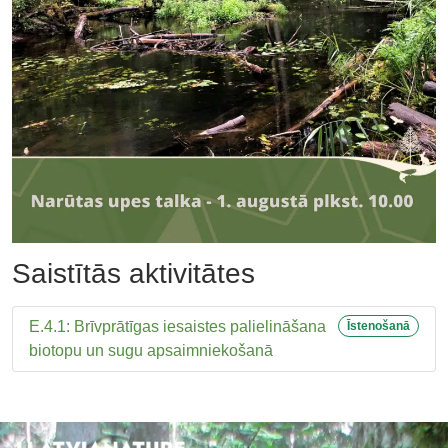
Saistītās aktivitātes
E.4.1: Brīvprātīgas iesaistes palielināšana
Īstenošanā
biotopu un sugu apsaimniekošanā