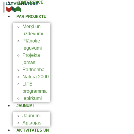
KONFERENCE
2025
PAR PROJEKTU
Mērķi un
uzdevumi
Plānotie
ieguvumi
Projekta
jomas
Partnerība
Natura 2000
LIFE
programma
Iepirkumi
JAUNUMI
Jaunumi
Aptaujas
AKTIVITĀTES UN