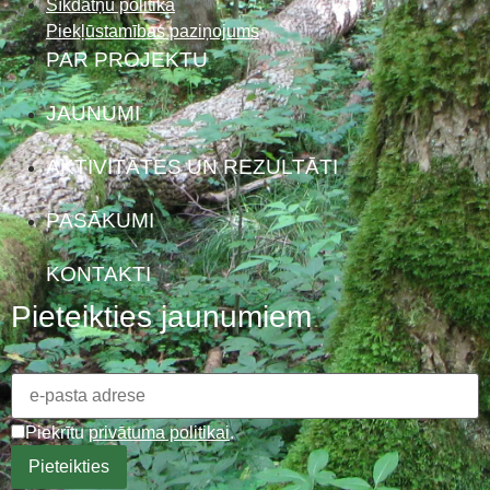
Sīkdatņu politika
Piekļūstamības paziņojums
PAR PROJEKTU
JAUNUMI
AKTIVITĀTES UN REZULTĀTI
PASĀKUMI
KONTAKTI
Pieteikties jaunumiem
Piekrītu
privātuma politikai
.