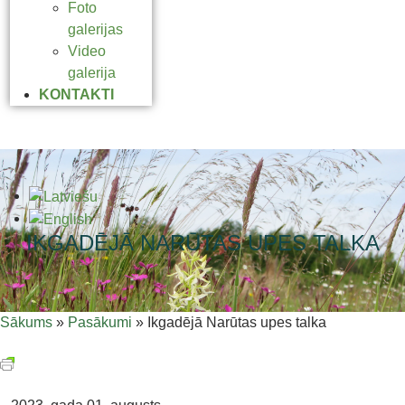
Foto
galerijas
Video
galerija
KONTAKTI
IKGADĒJĀ NARŪTAS UPES TALKA
Sākums
»
Pasākumi
»
Ikgadējā Narūtas upes talka