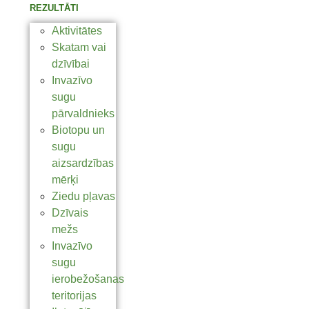
REZULTĀTI
Aktivitātes
Skatam vai
dzīvībai
Invazīvo
sugu
pārvaldnieks
Biotopu un
sugu
aizsardzības
mērķi
Ziedu pļavas
Dzīvais
mežs
Invazīvo
sugu
ierobežošanas
teritorijas