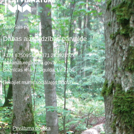
Vadošais partneris:
Dabas aizsardzības pārvalde
+371 67509545,
+371 26392352
latvianature@daba.gov.lv
Baznīcas iela 7, Sigulda, LV-2150
Sekojiet mums sociālajos tīklos!
Privātuma politika