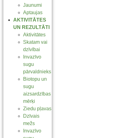
Jaunumi
Aptaujas
AKTIVITĀTES
UN REZULTĀTI
Aktivitātes
Skatam vai
dzīvībai
Invazīvo
sugu
pārvaldnieks
Biotopu un
sugu
aizsardzības
mērķi
Ziedu pļavas
Dzīvais
mežs
Invazīvo