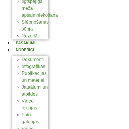
Ilgtspējīga
meža
apsaimniekošana
Slēpņošanas
sērija
Rezultāti
PASĀKUMI
NODERĪGI
Dokumenti
Infografikas
Publikācijas
un materiāli
Jautājumi un
atbildes
Video
lekcijas
Foto
galerijas
Video