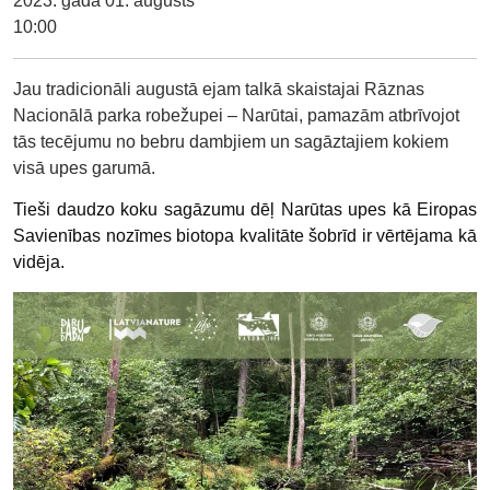
2023. gada 01. augusts
10:00
Jau tradicionāli augustā ejam talkā skaistajai Rāznas
Nacionālā parka robežupei – Narūtai, pamazām atbrīvojot
tās tecējumu no bebru dambjiem un sagāztajiem kokiem
visā upes garumā.
Tieši daudzo koku sagāzumu dēļ Narūtas upes kā Eiropas
Savienības nozīmes biotopa kvalitāte šobrīd ir vērtējama kā
vidēja.