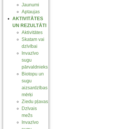
Jaunumi
Aptaujas
AKTIVITĀTES
UN REZULTĀTI
Aktivitātes
Skatam vai
dzīvībai
Invazīvo
sugu
pārvaldnieks
Biotopu un
sugu
aizsardzības
mērķi
Ziedu pļavas
Dzīvais
mežs
Invazīvo