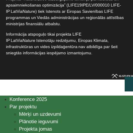
apsaimniekošanas optimizācija” (LIFE19IPE/LV/000010 LIFE-
IP LatViaNature) tiek īstenots ar Eiropas Savienības LIFE
programmas un Viedās administrācijas un reģionālās attīstības
ministrijas finansiālu atbalstu.​
Informācija atspoguļo tikai projekta LIFE
IP LatViaNature īstenotāju redzējumu, Eiropas Klimata,
infrastruktūras un vides izpildaģentūra nav atbildīga par šeit
sniegtās informācijas iespējamo izmantojumu.​
Konference 2025
Par projektu
Mērķi un uzdevumi
Plānotie ieguvumi
Projekta jomas