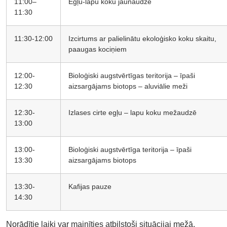
11:00–
Egļu-lapu koku jaunaudze
11:30
11:30-12:00
Izcirtums ar palielinātu ekoloģisko koku skaitu,
paaugas kociņiem
12:00-
Bioloģiski augstvērtīgas teritorija – īpaši
12:30
aizsargājams biotops – aluviālie meži
12:30-
Izlases cirte egļu – lapu koku mežaudzē
13:00
13:00-
Bioloģiski augstvērtīga teritorija – īpaši
13:30
aizsargājams biotops
13:30-
Kafijas pauze
14:30
Norādītie laiki var mainīties atbilstoši situācijai mežā.