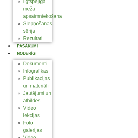
Ilgtspējīga
meža
apsaimniekošana
Slēpņošanas
sērija
Rezultāti
PASĀKUMI
NODERĪGI
Dokumenti
Infografikas
Publikācijas
un materiāli
Jautājumi un
atbildes
Video
lekcijas
Foto
galerijas
Video