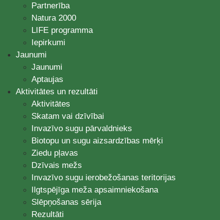
Partnerība
Natura 2000
LIFE programma
Iepirkumi
Jaunumi
Jaunumi
Aptaujas
Aktivitātes un rezultāti
Aktivitātes
Skatam vai dzīvībai
Invazīvo sugu pārvaldnieks
Biotopu un sugu aizsardzības mērķi
Ziedu pļavas
Dzīvais mežs
Invazīvo sugu ierobežošanas teritorijas
Ilgtspējīga meža apsaimniekošana
Slēpņošanas sērija
Rezultāti