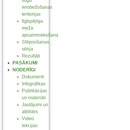
sugu
ierobežošanas
teritorijas
Ilgtspējīga
meža
apsaimniekošana
Slēpņošanas
sērija
Rezultāti
PASĀKUMI
NODERĪGI
Dokumenti
Infografikas
Publikācijas
un materiāli
Jautājumi un
atbildes
Video
lekcijas