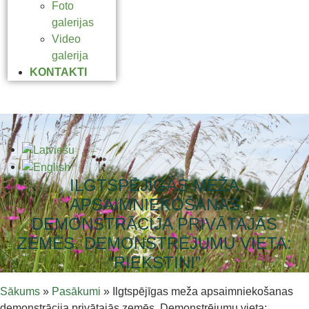
Foto
galerijas
Video
galerija
KONTAKTI
ILGTSPĒJĪGAS MEŽA
APSAIMNIEKOŠANAS
DEMONSTRĀCIJA PRIVĀTAJĀS
ZEMĒS. DEMONSTRĒJUMU VIETA:
“RIEKSTIŅI”
Sākums
»
Pasākumi
»
Ilgtspējīgas meža apsaimniekošanas
demonstrācija privātajās zemēs. Demonstrējumu vieta: