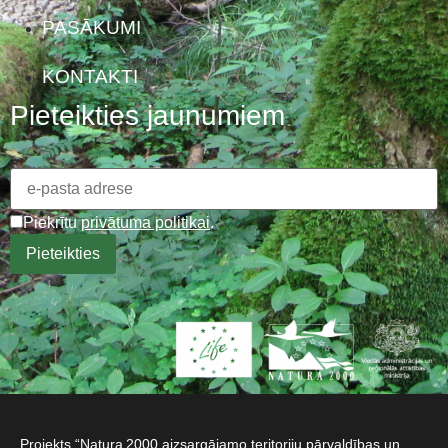
PASĀKUMI
KONTAKTI
Pieteikties jaunumiem
Piekrītu
privātuma politikai
.
Projekts “Natura 2000 aizsargājamo teritoriju pārvaldības un