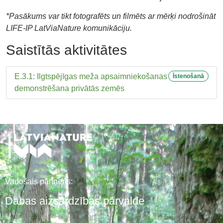
*Pasākums var tikt fotografēts un filmēts ar mērķi nodrošināt
LIFE-IP
LatViaNature komunikāciju.
Saistītās aktivitātes
E.3.1: Ilgtspējīgas meža apsaimniekošanas
Īstenošanā
demonstrēšana privātās zemēs
Vadošais partneris:
Dabas aizsardzības pārvalde