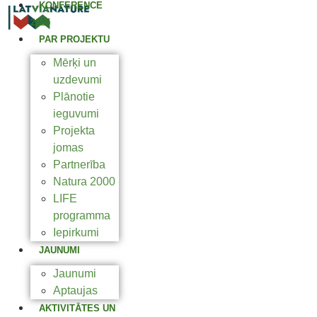
KONFERENCE
2025
PAR PROJEKTU
Mērķi un
uzdevumi
Plānotie
ieguvumi
Projekta
jomas
Partnerība
Natura 2000
LIFE
programma
Iepirkumi
JAUNUMI
Jaunumi
Aptaujas
AKTIVITĀTES UN