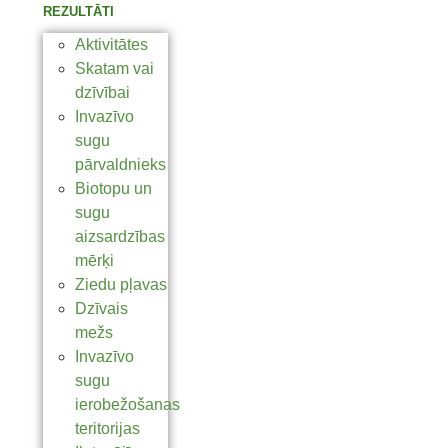
REZULTĀTI
Aktivitātes
Skatam vai
dzīvībai
Invazīvo
sugu
pārvaldnieks
Biotopu un
sugu
aizsardzības
mērķi
Ziedu pļavas
Dzīvais
mežs
Invazīvo
sugu
ierobežošanas
teritorijas