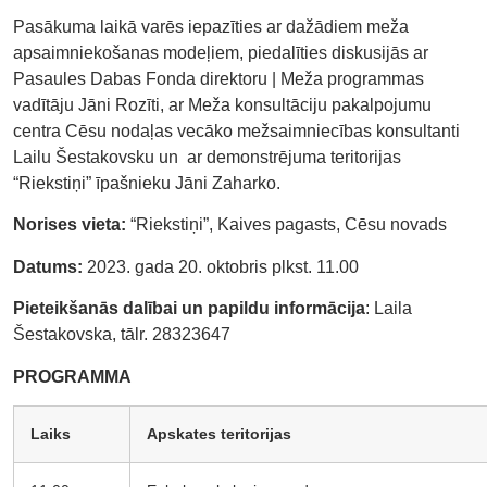
Pasākuma laikā varēs iepazīties ar dažādiem meža
apsaimniekošanas modeļiem, piedalīties diskusijās ar
Pasaules Dabas Fonda direktoru | Meža programmas
vadītāju Jāni Rozīti, ar Meža konsultāciju pakalpojumu
centra Cēsu nodaļas vecāko mežsaimniecības konsultanti
Lailu Šestakovsku un ar demonstrējuma teritorijas
“Riekstiņi” īpašnieku Jāni Zaharko.
Norises vieta:
“Riekstiņi”, Kaives pagasts, Cēsu novads
Datums:
2023. gada 20. oktobris plkst. 11.00
Pieteikšanās dalībai un papildu informācija
: Laila
Šestakovska, tālr. 28323647
PROGRAMMA
Laiks
Apskates teritorijas