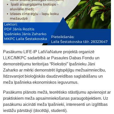
Pasākumu LIFE-IP LatViaNature projektā organizē
LLKC/MKPC sadarbībā ar Pasaules Dabas Fondu un
demonstrējumu teritorijas “Riekstiņi” īpašnieku Jāni
Zaharko ar mērķi demonstrēt ilgtspējīgu mežsaimniecību,
līdzsvarojot bioloģiskās daudzveidības saglabāšanu un
meža īpašnieka ekonomiskos ieguvumus.
Pasākums plānots mežā, teorētisko stāstījumu apvienojot ar
praktiskiem meža apsaimniekošanas paraugobjektiem. Uz
pasākumu aicināti meža īpašnieki, interesenti un izglītības
iestāžu pārstāvji (docētāji, studenti).