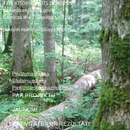
+371 67509545,
+371 26392352
latvianature@daba.gov.lv
Baznīcas iela 7, Sigulda, LV-2150
Sekojiet mums sociālajos tīklos!
Privātuma politika
Sīkdatņu politika
Piekļūstamības paziņojums
PAR PROJEKTU
JAUNUMI
AKTIVITĀTES UN REZULTĀTI