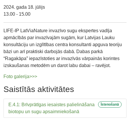
2024. gada 18. jūlijs
13.00 - 15.00
LIFE-IP LatViaNature invazīvo sugu ekspertes vadīja
apmācībās par invazīvajām sugām, kur Latvijas Lauku
konsultāciju un izglītības centra konsultanti apguva teoriju
bāzi un arī praktiski darbojās dabā. Dabas parkā
“Ragakāpa” iepazīstoties ar invazīvās vārpainās korintes
izskaušanas metodēm un darot labu dabai – ravējot.
Foto galerija>>>
Saistītās aktivitātes
E.4.1: Brīvprātīgas iesaistes palielināšana
Īstenošanā
biotopu un sugu apsaimniekošanā