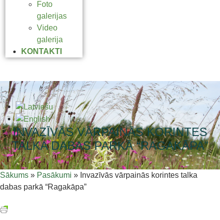
Foto
galerijas
Video
galerija
KONTAKTI
INVAZĪVĀS VĀRPAINĀS KORINTES
TALKA DABAS PARKĀ “RAGAKĀPA”
Sākums
»
Pasākumi
»
Invazīvās vārpainās korintes talka
dabas parkā “Ragakāpa”