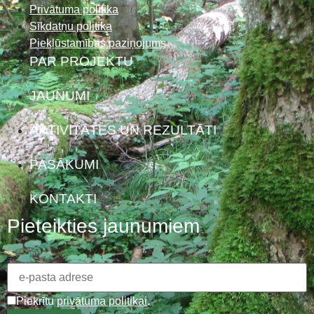
Privātuma politika
Sīkdatņu politika
Piekļūstamības paziņojums
PAR PROJEKTU
JAUNUMI
AKTIVITĀTES UN REZULTĀTI
PASĀKUMI
KONTAKTI
Pieteikties jaunumiem
Piekrītu
privātuma politikai
.