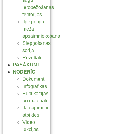
sugu
ierobežošanas
teritorijas
Ilgtspējīga
meža
apsaimniekošana
Slēpņošanas
sērija
Rezultāti
PASĀKUMI
NODERĪGI
Dokumenti
Infografikas
Publikācijas
un materiāli
Jautājumi un
atbildes
Video
lekcijas