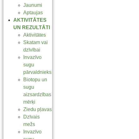
Jaunumi
Aptaujas
AKTIVITĀTES
UN REZULTĀTI
Aktivitātes
Skatam vai
dzīvībai
Invazīvo
sugu
pārvaldnieks
Biotopu un
sugu
aizsardzības
mērķi
Ziedu pļavas
Dzīvais
mežs
Invazīvo