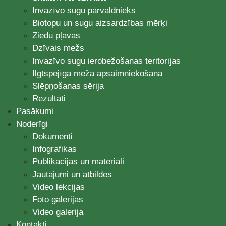
Invazīvo sugu pārvaldnieks
Biotopu un sugu aizsardzības mērķi
Ziedu pļavas
Dzīvais mežs
Invazīvo sugu ierobežošanas teritorijas
Ilgtspējīga meža apsaimniekošana
Slēpņošanas sērija
Rezultāti
Pasākumi
Noderīgi
Dokumenti
Infografikas
Publikācijas un materiāli
Jautājumi un atbildes
Video lekcijas
Foto galerijas
Video galerija
Kontakti