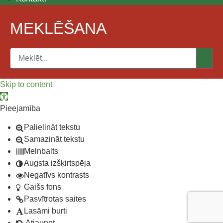
MEKLĒŠANA
Skip to content
Open toolbar
Pieejamība
Palielināt tekstu
Samazināt tekstu
Melnbalts
Augsta izšķirtspēja
Negatīvs kontrasts
Gaišs fons
Pasvītrotas saites
Lasāmi burti
Atjaunot