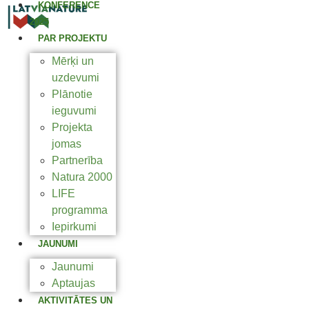
KONFERENCE
2025
PAR PROJEKTU
Mērķi un
uzdevumi
Plānotie
ieguvumi
Projekta
jomas
Partnerība
Natura 2000
LIFE
programma
Iepirkumi
JAUNUMI
Jaunumi
Aptaujas
AKTIVITĀTES UN