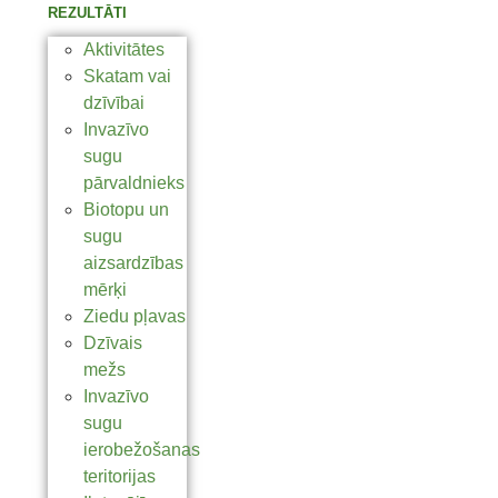
REZULTĀTI
Aktivitātes
Skatam vai
dzīvībai
Invazīvo
sugu
pārvaldnieks
Biotopu un
sugu
aizsardzības
mērķi
Ziedu pļavas
Dzīvais
mežs
Invazīvo
sugu
ierobežošanas
teritorijas