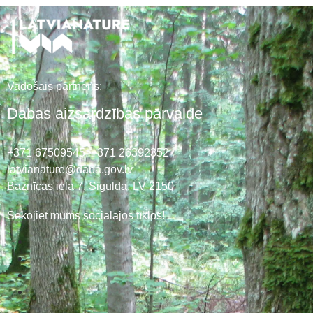
Vadošais partneris:
Dabas aizsardzības pārvalde
+371 67509545,
+371 26392352
latvianature@daba.gov.lv
Baznīcas iela 7, Sigulda, LV-2150
Sekojiet mums sociālajos tīklos!