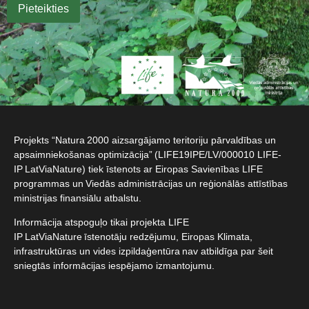
Projekts “Natura 2000 aizsargājamo teritoriju pārvaldības un
apsaimniekošanas optimizācija” (LIFE19IPE/LV/000010 LIFE-
IP LatViaNature) tiek īstenots ar Eiropas Savienības LIFE
programmas un Viedās administrācijas un reģionālās attīstības
ministrijas finansiālu atbalstu.​
Informācija atspoguļo tikai projekta LIFE
IP LatViaNature īstenotāju redzējumu, Eiropas Klimata,
infrastruktūras un vides izpildaģentūra nav atbildīga par šeit
sniegtās informācijas iespējamo izmantojumu.​