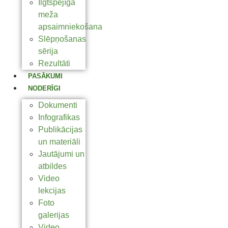
Ilgtspējīga
meža
apsaimniekošana
Slēpņošanas
sērija
Rezultāti
PASĀKUMI
NODERĪGI
Dokumenti
Infografikas
Publikācijas
un materiāli
Jautājumi un
atbildes
Video
lekcijas
Foto
galerijas
Video