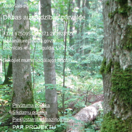
Vadošais partneris:
Dabas aizsardzības pārvalde
+371 67509545,
+371 26392352
latvianature@daba.gov.lv
Baznīcas iela 7, Sigulda, LV-2150
Sekojiet mums sociālajos tīklos!
Privātuma politika
Sīkdatņu politika
Piekļūstamības paziņojums
PAR PROJEKTU