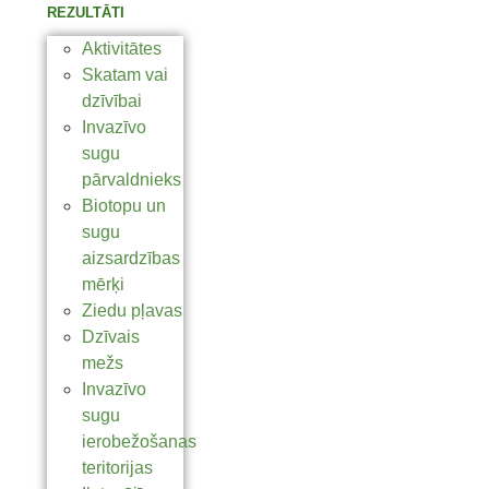
REZULTĀTI
Aktivitātes
Skatam vai
dzīvībai
Invazīvo
sugu
pārvaldnieks
Biotopu un
sugu
aizsardzības
mērķi
Ziedu pļavas
Dzīvais
mežs
Invazīvo
sugu
ierobežošanas
teritorijas