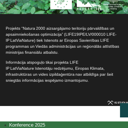
Projekts “Natura 2000 aizsargājamo teritoriju pārvaldības un
apsaimniekošanas optimizācija” (LIFE19IPE/LV/000010 LIFE-
IP LatViaNature) tiek īstenots ar Eiropas Savienības LIFE
programmas un Viedās administrācijas un reģionālās attīstības
ministrijas finansiālu atbalstu.​
Informācija atspoguļo tikai projekta LIFE
IP LatViaNature īstenotāju redzējumu, Eiropas Klimata,
infrastruktūras un vides izpildaģentūra nav atbildīga par šeit
sniegtās informācijas iespējamo izmantojumu.​
Konference 2025