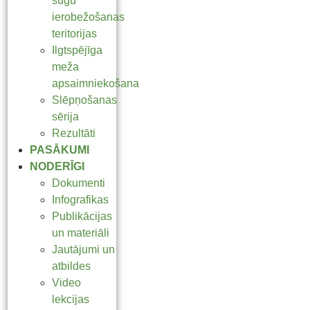
sugu
ierobežošanas
teritorijas
Ilgtspējīga
meža
apsaimniekošana
Slēpņošanas
sērija
Rezultāti
PASĀKUMI
NODERĪGI
Dokumenti
Infografikas
Publikācijas
un materiāli
Jautājumi un
atbildes
Video
lekcijas