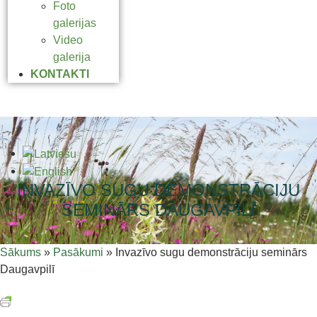
Foto
galerijas
Video
galerija
KONTAKTI
INVAZĪVO SUGU DEMONSTRĀCIJU
SEMINĀRS DAUGAVPILĪ
Sākums
»
Pasākumi
»
Invazīvo sugu demonstrāciju seminārs
Daugavpilī