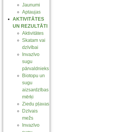
Jaunumi
Aptaujas
AKTIVITĀTES
UN REZULTĀTI
Aktivitātes
Skatam vai
dzīvībai
Invazīvo
sugu
pārvaldnieks
Biotopu un
sugu
aizsardzības
mērķi
Ziedu pļavas
Dzīvais
mežs
Invazīvo