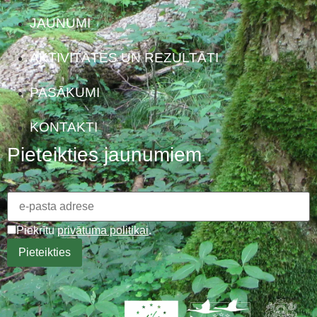
JAUNUMI
AKTIVITĀTES UN REZULTĀTI
PASĀKUMI
KONTAKTI
Pieteikties jaunumiem
Piekrītu
privātuma politikai
.