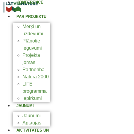
KONFERENCE
2025
PAR PROJEKTU
Mērķi un
uzdevumi
Plānotie
ieguvumi
Projekta
jomas
Partnerība
Natura 2000
LIFE
programma
Iepirkumi
JAUNUMI
Jaunumi
Aptaujas
AKTIVITĀTES UN