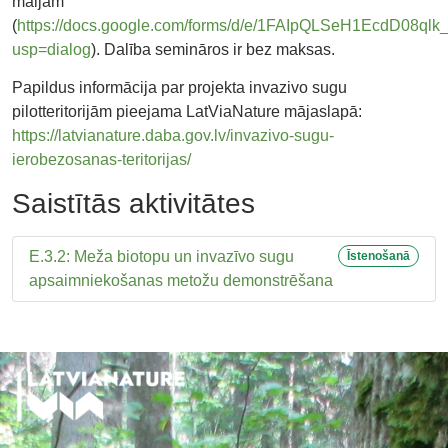
maijam
(
https://docs.google.com/forms/d/e/1FAIpQLSeH1EcdD08
usp=dialog
). Dalība semināros ir bez maksas.
Papildus informācija par projekta invazivo sugu
pilotteritorijām pieejama LatViaNature mājaslapā:
https://latvianature.daba.gov.lv/invazivo-sugu-
ierobezosanas-teritorijas/
Saistītās aktivitātes
E.3.2: Meža biotopu un invazīvo sugu
Īstenošanā
apsaimniekošanas metožu demonstrēšana