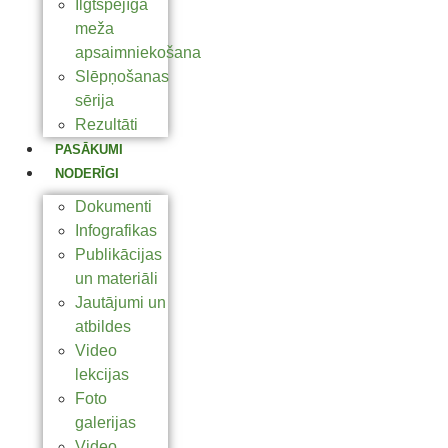
Ilgtspējīga
meža
apsaimniekošana
Slēpņošanas
sērija
Rezultāti
PASĀKUMI
NODERĪGI
Dokumenti
Infografikas
Publikācijas
un materiāli
Jautājumi un
atbildes
Video
lekcijas
Foto
galerijas
Video