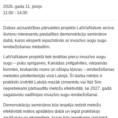
2026. gada 11. jūnijs
11:00 - 14.00
Dabas aizsardzības pārvaldes projekts LatViaNature aicina
ikvienu interesentu piedalīties demonstrāciju semināros
dabā, kuros eksperti iepazīstinās ar invazīvo augu sugu
ierobežošanas metodēm.
LatViaNature projektā tiek testētas piecu invazīvo augu
sugu – puķu spriganes, Kanādas zeltgalvītes, vārpainās
korintes, krokainās rozes un ošlapu kļavas – ierobežošanas
metodes pilotteritorijās visā Latvijā. Šī darba mērķis ir
praktiski izvērtēt Latvijā mazāk izmantotu vai līdz šim
nepietiekami pārbaudītu metožu efektivitāti, lai 2027. gadā
sagatavotu vadlīnijas invazīvo sugu ierobežošanai.
Demonstrāciju semināros būs iespēja redzēt metožu
efektivitāti reālos apstākļos dabā un iegūt praktiskas
zināšanas no ekspertiem, kuras būs iespējams izmantot