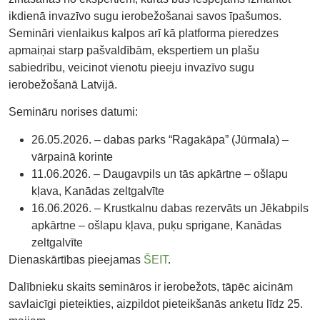
ikdienā invazīvo sugu ierobežošanai savos īpašumos.
Semināri vienlaikus kalpos arī kā platforma pieredzes
apmaiņai starp pašvaldībām, ekspertiem un plašu
sabiedrību, veicinot vienotu pieeju invazīvo sugu
ierobežošanā Latvijā.
Semināru norises datumi:
26.05.2026. – dabas parks “Ragakāpa” (Jūrmala) –
vārpainā korinte
11.06.2026. – Daugavpils un tās apkārtne – ošlapu
kļava, Kanādas zeltgalvīte
16.06.2026. – Krustkalnu dabas rezervāts un Jēkabpils
apkārtne – ošlapu kļava, puķu sprigane, Kanādas
zeltgalvīte
Dienaskārtības pieejamas
ŠEIT
.
Dalībnieku skaits semināros ir ierobežots, tāpēc aicinām
savlaicīgi pieteikties, aizpildot pieteikšanās anketu līdz 25.