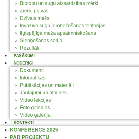
Biotopu un sugu aizsardzības mērķi
Ziedu pļavas
Dzīvais mežs
Invazīvo sugu ierobežošanas teritorijas
Ilgtspējīga meža apsaimniekošana
Slēpņošanas sērija
Rezultāti
PASĀKUMI
NODERĪGI
Dokumenti
Infografikas
Publikācijas un materiāli
Jautājumi un atbildes
Video lekcijas
Foto galerijas
Video galerija
KONTAKTI
KONFERENCE 2025
PAR PROJEKTU