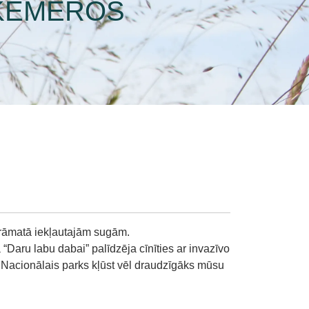
NĶEMEROS
grāmatā iekļautajām sugām.
“Daru labu dabai” palīdzēja cīnīties ar invazīvo
 Nacionālais parks kļūst vēl draudzīgāks mūsu