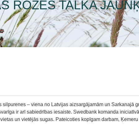
S ROZES TALKA JAU
 silpurenes – viena no Latvijas aizsargājamām un Sarkanajā 
arīga ir arī sabiedrības iesaiste. Swedbank komanda iniciatīvā 
 vietas un vietējās sugas. Pateicoties kopīgam darbam, Ķemeru