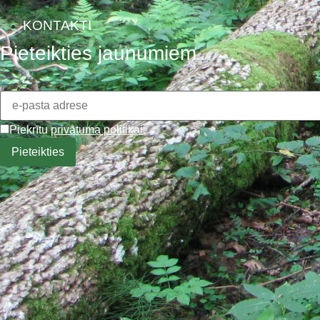
KONTAKTI
Pieteikties jaunumiem
Piekrītu
privātuma politikai
.