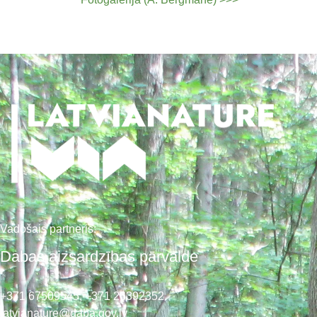
Vadošais partneris:
Dabas aizsardzības pārvalde
+371 67509545,
+371 26392352
latvianature@daba.gov.lv