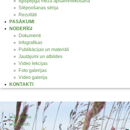
Ilgtspējīga meža apsaimniekošana
Slēpņošanas sērija
Rezultāti
PASĀKUMI
NODERĪGI
Dokumenti
Infografikas
Publikācijas un materiāli
Jautājumi un atbildes
Video lekcijas
Foto galerijas
Video galerija
KONTAKTI