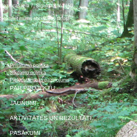
Baznīcas iela 7, Sigulda, LV-2150
Sekojiet mums sociālajos tīklos!
Privātuma politika
Sīkdatņu politika
Piekļūstamības paziņojums
PAR PROJEKTU
JAUNUMI
AKTIVITĀTES UN REZULTĀTI
PASĀKUMI