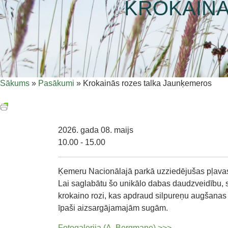
KROKAINĀ
Sākums
»
Pasākumi
»
Krokainās rozes talka Jaunķemeros
2026. gada 08. maijs
10.00 - 15.00
Ķemeru Nacionālajā parkā uzziedējušas pļavas
Lai saglabātu šo unikālo dabas daudzveidību, sv
krokaino rozi, kas apdraud silpureņu augšanas
īpaši aizsargājamajām sugām.
Fotogalerija (A. Bergmane) >>>