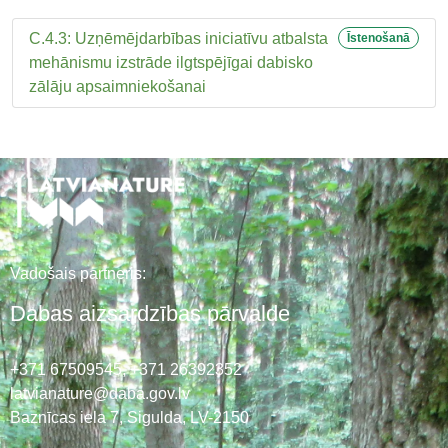
C.4.3: Uzņēmējdarbības iniciatīvu atbalsta
Īstenošanā
mehānismu izstrāde ilgtspējīgai dabisko
zālāju apsaimniekošanai
Vadošais partneris:
Dabas aizsardzības pārvalde
+371 67509545,
+371 26392352
latvianature@daba.gov.lv
Baznīcas iela 7, Sigulda, LV-2150