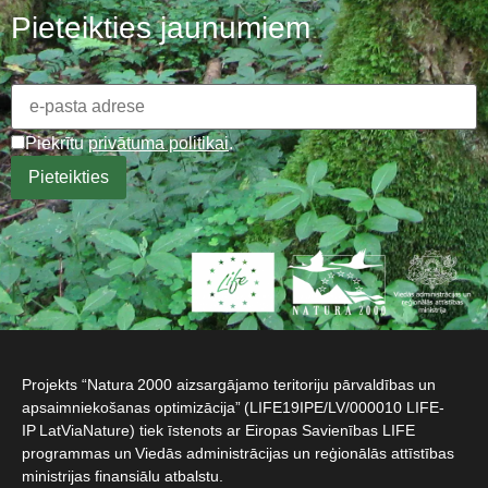
Pieteikties jaunumiem
Piekrītu
privātuma politikai
.
Projekts “Natura 2000 aizsargājamo teritoriju pārvaldības un
apsaimniekošanas optimizācija” (LIFE19IPE/LV/000010 LIFE-
IP LatViaNature) tiek īstenots ar Eiropas Savienības LIFE
programmas un Viedās administrācijas un reģionālās attīstības
ministrijas finansiālu atbalstu.​