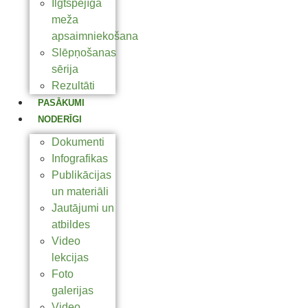
Ilgtspējīga
meža
apsaimniekošana
Slēpņošanas
sērija
Rezultāti
PASĀKUMI
NODERĪGI
Dokumenti
Infografikas
Publikācijas
un materiāli
Jautājumi un
atbildes
Video
lekcijas
Foto
galerijas
Video