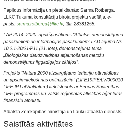
Papildus informācija un pieteikšanās: Sarma Rotberga,
LLKC Tukuma konsultāciju biroja projektu vadītāja
, e-
pasts:
sarma.rotberga@llkc.lv
; tālr. 28381255.
LAP 2014.-2020.
apakšpasākums “Atbalsts demonstrējumu
pasākumiem un informācijas pasākumiem” LAD līguma Nr.
10 2.1-20/21/P11 (21. lote), demonstrējuma tēma
„Bioloģiskās daudzveidības atjaunošanas metožu
demonstrējums ilggadīgajos zālājos”.
Projekts “Natura 2000 aizsargājamo teritoriju pārvaldības
un apsaimniekošanas optimizācija” (LIFE19IPE/LV/000010
LIFE-IP LatViaNature) tiek īstenots ar Eiropas Savienības
LIFE programmas un Valsts reģionālās attīstības aģentūras
finansiālu atbalstu.
​Atbalsta Zemkopības ministrija un Lauku atbalsta dienests.
Saistītās aktivitātes