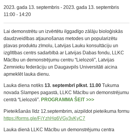
2023. gada 13. septembris - 2023. gada 13. septembris
11:00 - 14:20
Lai demonstrētu un izvērtētu ilggadīgo zālāju bioloģiskās
daudzveidības atjaunošanas metodes un popularizētu
pļavas produktu zīmolu, Latvijas Lauku konsultāciju un
izglītības centrs sadarbībā ar Latvijas Dabas fondu, LLKC
Mācību un demonstrējumu centru “Lielozoli”, Latvijas
Zemnieku federāciju un Daugavpils Universitāti aicina
apmeklēt lauka dienu.
Lauka diena notiks
13. septembrī plkst. 11.00
Tukuma
novada Slampes pagastā, LLKC Mācību un demonstrējumu
centrā “Lielozoli”.
PROGRAMMA ŠEIT >>>
Pieteikšanās līdz 12.septembrim, aizpildot pieteikuma formu
https://forms.gle/FjYzhHq6VGy3vKyC7
Lauka dienā LLKC Mācību un demonstrējumu centra