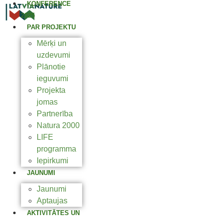
KONFERENCE
2025
PAR PROJEKTU
Mērķi un
uzdevumi
Plānotie
ieguvumi
Projekta
jomas
Partnerība
Natura 2000
LIFE
programma
Iepirkumi
JAUNUMI
Jaunumi
Aptaujas
AKTIVITĀTES UN