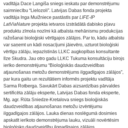
vadītāja Dace Langiša sniegs ieskatu par demonstrējumu
saimniecību “Lielozoli”. Latvijas Dabas fonda projekta
vadītāja Inga Muižniece pastāstīs par
LIFE-IP
LatViaNature
projekta ietvaros izstrādātā dabisko pļavu
produktu zīmola nozīmi kā atbalsta mehānismu produkcijas
ražošanai bioloģiski vērtīgajos zālājos. Par to, kādu atbalstu
var saņemt un kādi nosacījumi jāievēro, uzturot bioloģiski
vērtīgu zālāju, iepazīstinās LLKC augkopības konsultante
Ilze Skudra. Jau otro gadu LLKC Tukuma konsultāciju birojs
ierīko demonstrējumu “Bioloģiskās daudzveidības
atjaunošanas metožu demonstrējums ilggadīgajos zālājos”,
par kura gaitu un rezultātiem informēs projektu vadītāja
Sarma Rotberga. Savukārt Dabas aizsardzības pārvaldes
sertificēta zālāju eksperte, Latvijas Dabas fonda eksperte,
Mg. agr. Rūta Sniedze-Kretalova sniegs bioloģiskās
daudzveidības atjaunošanas metožu izvērtējumu
ilggadīgajos zālājos. Lauka dienas noslēgumā dosimies
apskatīt ierīkoto demonstrējuma lauku, vizuāli novērtēsim
bioloģisko daudzveidību ilggadīgajos zālājos.