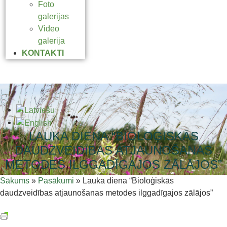
Foto
galerijas
Video
galerija
KONTAKTI
LAUKA DIENA “BIOLOĢISKĀS
DAUDZVEIDĪBAS ATJAUNOŠANAS
METODES ILGGADĪGAJOS ZĀLĀJOS”
Sākums
»
Pasākumi
»
Lauka diena “Bioloģiskās
daudzveidības atjaunošanas metodes ilggadīgajos zālājos”