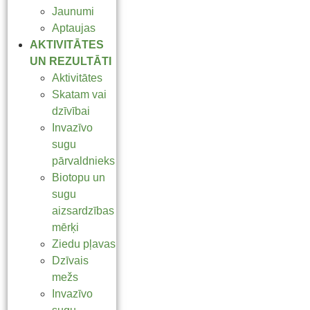
Jaunumi
Aptaujas
AKTIVITĀTES
UN REZULTĀTI
Aktivitātes
Skatam vai
dzīvībai
Invazīvo
sugu
pārvaldnieks
Biotopu un
sugu
aizsardzības
mērķi
Ziedu pļavas
Dzīvais
mežs
Invazīvo