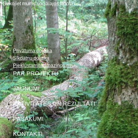
Sekojiet mums sociālajos tīklos!
Privātuma politika
Sīkdatņu politika
Piekļūstamības paziņojums
PAR PROJEKTU
JAUNUMI
AKTIVITĀTES UN REZULTĀTI
PASĀKUMI
KONTAKTI