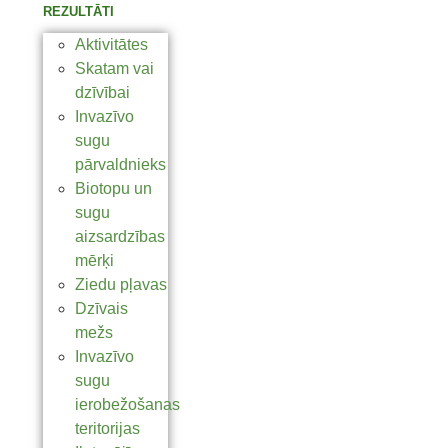
REZULTĀTI
Aktivitātes
Skatam vai
dzīvībai
Invazīvo
sugu
pārvaldnieks
Biotopu un
sugu
aizsardzības
mērķi
Ziedu pļavas
Dzīvais
mežs
Invazīvo
sugu
ierobežošanas
teritorijas