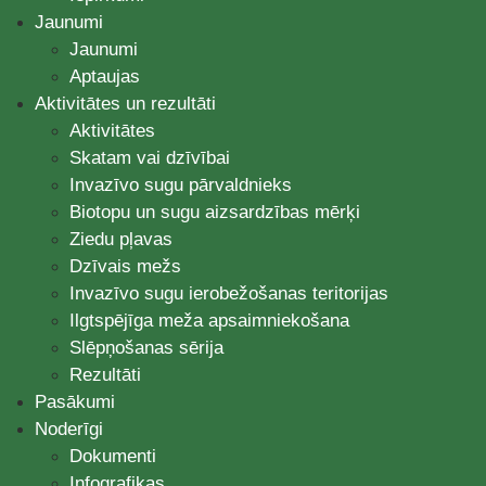
Jaunumi
Jaunumi
Aptaujas
Aktivitātes un rezultāti
Aktivitātes
Skatam vai dzīvībai
Invazīvo sugu pārvaldnieks
Biotopu un sugu aizsardzības mērķi
Ziedu pļavas
Dzīvais mežs
Invazīvo sugu ierobežošanas teritorijas
Ilgtspējīga meža apsaimniekošana
Slēpņošanas sērija
Rezultāti
Pasākumi
Noderīgi
Dokumenti
Infografikas