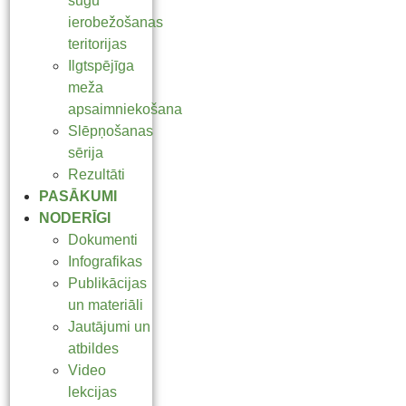
sugu
ierobežošanas
teritorijas
Ilgtspējīga
meža
apsaimniekošana
Slēpņošanas
sērija
Rezultāti
PASĀKUMI
NODERĪGI
Dokumenti
Infografikas
Publikācijas
un materiāli
Jautājumi un
atbildes
Video
lekcijas