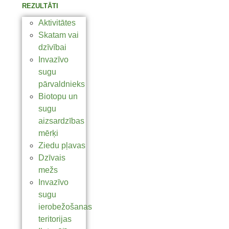
REZULTĀTI
Aktivitātes
Skatam vai
dzīvībai
Invazīvo
sugu
pārvaldnieks
Biotopu un
sugu
aizsardzības
mērķi
Ziedu pļavas
Dzīvais
mežs
Invazīvo
sugu
ierobežošanas
teritorijas