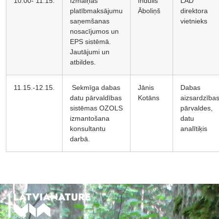
10.00- 11.15.
Izmaiņas
Indulis
LAD
platībmaksājumu
Āboliņš
direktora
saņemšanas
vietnieks
nosacījumos un
EPS sistēmā.
Jautājumi un
atbildes.
11.15.-12.15.
Sekmīga dabas
Jānis
Dabas
datu pārvaldības
Kotāns
aizsardzība
sistēmas OZOLS
pārvaldes,
izmantošana
datu
konsultantu
analītiķis
darbā.