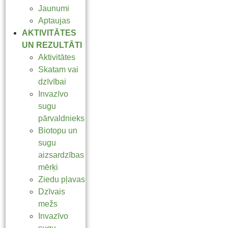
Jaunumi
Aptaujas
AKTIVITĀTES
UN REZULTĀTI
Aktivitātes
Skatam vai
dzīvībai
Invazīvo
sugu
pārvaldnieks
Biotopu un
sugu
aizsardzības
mērķi
Ziedu pļavas
Dzīvais
mežs
Invazīvo