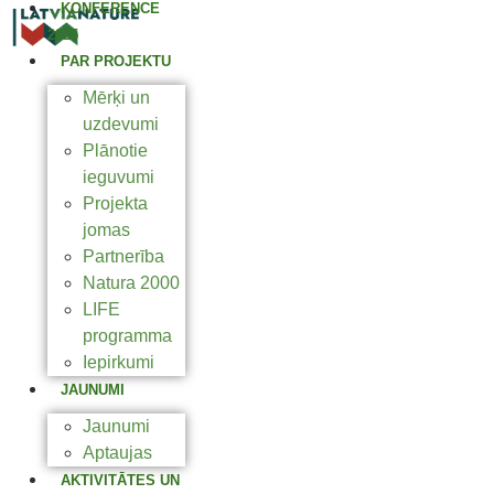
KONFERENCE
2025
PAR PROJEKTU
Mērķi un
uzdevumi
Plānotie
ieguvumi
Projekta
jomas
Partnerība
Natura 2000
LIFE
programma
Iepirkumi
JAUNUMI
Jaunumi
Aptaujas
AKTIVITĀTES UN