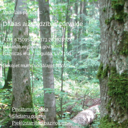
Vadošais partneris:
Dabas aizsardzības pārvalde
+371 67509545,
+371 26392352
latvianature@daba.gov.lv
Baznīcas iela 7, Sigulda, LV-2150
Sekojiet mums sociālajos tīklos!
Privātuma politika
Sīkdatņu politika
Piekļūstamības paziņojums