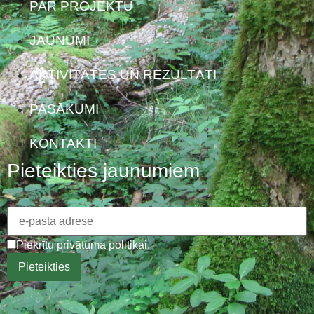
PAR PROJEKTU
JAUNUMI
AKTIVITĀTES UN REZULTĀTI
PASĀKUMI
KONTAKTI
Pieteikties jaunumiem
Piekrītu
privātuma politikai
.