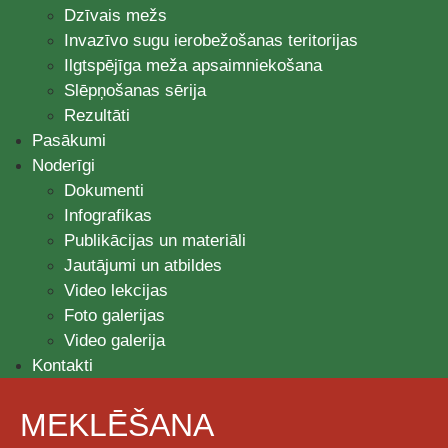
Dzīvais mežs
Invazīvo sugu ierobežošanas teritorijas
Ilgtspējīga meža apsaimniekošana
Slēpņošanas sērija
Rezultāti
Pasākumi
Noderīgi
Dokumenti
Infografikas
Publikācijas un materiāli
Jautājumi un atbildes
Video lekcijas
Foto galerijas
Video galerija
Kontakti
MEKLĒŠANA