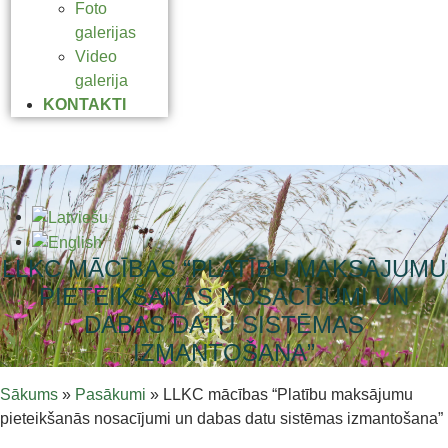
Foto
galerijas
Video
galerija
KONTAKTI
LLKC MĀCĪBAS “PLATĪBU MAKSĀJUMU
PIETEIKŠANĀS NOSACĪJUMI UN
DABAS DATU SISTĒMAS
IZMANTOŠANA”
Sākums
»
Pasākumi
»
LLKC mācības “Platību maksājumu
pieteikšanās nosacījumi un dabas datu sistēmas izmantošana”