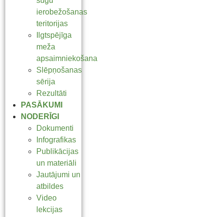
sugu
ierobežošanas
teritorijas
Ilgtspējīga
meža
apsaimniekošana
Slēpņošanas
sērija
Rezultāti
PASĀKUMI
NODERĪGI
Dokumenti
Infografikas
Publikācijas
un materiāli
Jautājumi un
atbildes
Video
lekcijas