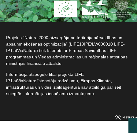
Projekts “Natura 2000 aizsargājamo teritoriju pārvaldības un
apsaimniekošanas optimizācija” (LIFE19IPE/LV/000010 LIFE-
IP LatViaNature) tiek īstenots ar Eiropas Savienības LIFE
programmas un Viedās administrācijas un reģionālās attīstības
ministrijas finansiālu atbalstu.​
Informācija atspoguļo tikai projekta LIFE
IP LatViaNature īstenotāju redzējumu, Eiropas Klimata,
infrastruktūras un vides izpildaģentūra nav atbildīga par šeit
sniegtās informācijas iespējamo izmantojumu.​