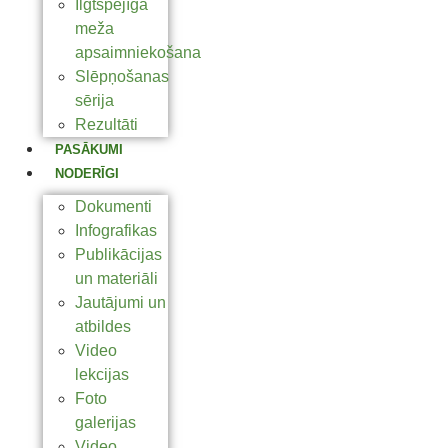
Ilgtspējīga
meža
apsaimniekošana
Slēpņošanas
sērija
Rezultāti
PASĀKUMI
NODERĪGI
Dokumenti
Infografikas
Publikācijas
un materiāli
Jautājumi un
atbildes
Video
lekcijas
Foto
galerijas
Video