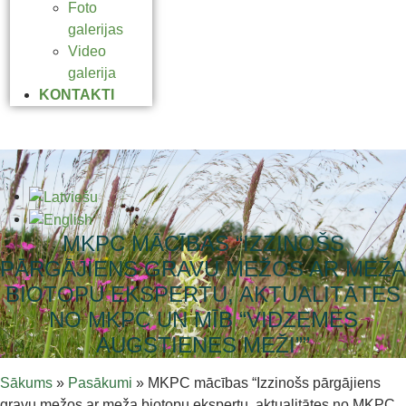
Foto
galerijas
Video
galerija
KONTAKTI
MKPC MĀCĪBAS “IZZINOŠS
PĀRGĀJIENS GRAVU MEŽOS AR MEŽA
BIOTOPU EKSPERTU, AKTUALITĀTES
NO MKPC UN MĪB “VIDZEMES
AUGSTIENES MEŽI””
Sākums
»
Pasākumi
»
MKPC mācības “Izzinošs pārgājiens
gravu mežos ar meža biotopu ekspertu, aktualitātes no MKPC