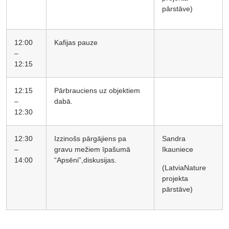
pārstāve)
12:00
Kafijas pauze
–
12:15
12:15
Pārbrauciens uz objektiem
–
dabā.
12:30
12:30
Izzinošs pārgājiens pa
Sandra
–
gravu mežiem īpašumā
Ikauniece
14:00
“Apsēni”,diskusijas.
(LatviaNature
projekta
pārstāve)