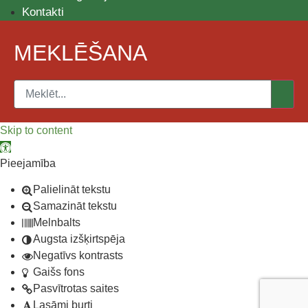
Kontakti
MEKLĒŠANA
Skip to content
Open toolbar
Pieejamība
Palielināt tekstu
Samazināt tekstu
Melnbalts
Augsta izšķirtspēja
Negatīvs kontrasts
Gaišs fons
Pasvītrotas saites
Lasāmi burti