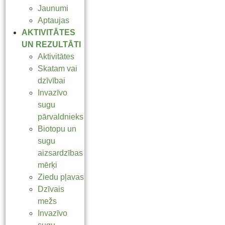
Jaunumi
Aptaujas
AKTIVITĀTES
UN REZULTĀTI
Aktivitātes
Skatam vai
dzīvībai
Invazīvo
sugu
pārvaldnieks
Biotopu un
sugu
aizsardzības
mērķi
Ziedu pļavas
Dzīvais
mežs
Invazīvo