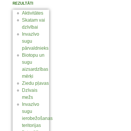
REZULTĀTI
Aktivitātes
Skatam vai
dzīvībai
Invazīvo
sugu
pārvaldnieks
Biotopu un
sugu
aizsardzības
mērķi
Ziedu pļavas
Dzīvais
mežs
Invazīvo
sugu
ierobežošanas
teritorijas