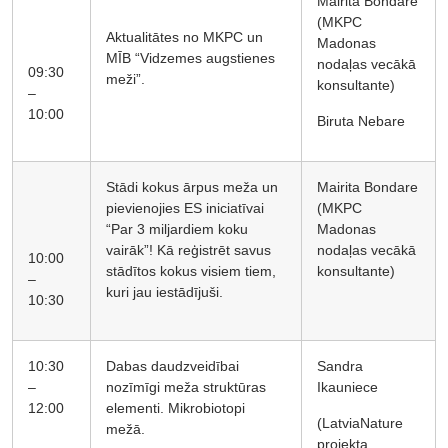
Mairita Bondare
(MKPC
Aktualitātes no MKPC un
Madonas
MĪB “Vidzemes augstienes
nodaļas vecākā
09:30
meži”.
konsultante)
–
10:00
Biruta Nebare
Stādi kokus ārpus meža un
Mairita Bondare
pievienojies ES iniciatīvai
(MKPC
“Par 3 miljardiem koku
Madonas
vairāk”! Kā reģistrēt savus
nodaļas vecākā
10:00
stādītos kokus visiem tiem,
konsultante)
–
kuri jau iestādījuši.
10:30
10:30
Dabas daudzveidībai
Sandra
–
nozīmīgi meža struktūras
Ikauniece
12:00
elementi. Mikrobiotopi
(LatviaNature
mežā.
projekta