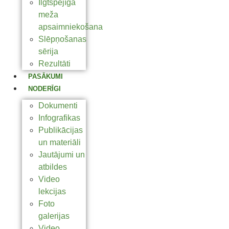
Ilgtspējīga
meža
apsaimniekošana
Slēpņošanas
sērija
Rezultāti
PASĀKUMI
NODERĪGI
Dokumenti
Infografikas
Publikācijas
un materiāli
Jautājumi un
atbildes
Video
lekcijas
Foto
galerijas
Video