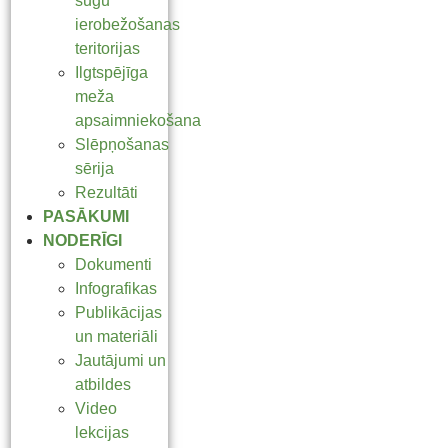
sugu
ierobežošanas
teritorijas
Ilgtspējīga
meža
apsaimniekošana
Slēpņošanas
sērija
Rezultāti
PASĀKUMI
NODERĪGI
Dokumenti
Infografikas
Publikācijas
un materiāli
Jautājumi un
atbildes
Video
lekcijas