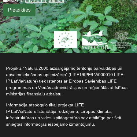
Piekrītu
privātuma politikai
.
Projekts “Natura 2000 aizsargājamo teritoriju pārvaldības un
apsaimniekošanas optimizācija” (LIFE19IPE/LV/000010 LIFE-
IP LatViaNature) tiek īstenots ar Eiropas Savienības LIFE
programmas un Viedās administrācijas un reģionālās attīstības
ministrijas finansiālu atbalstu.​
Informācija atspoguļo tikai projekta LIFE
IP LatViaNature īstenotāju redzējumu, Eiropas Klimata,
infrastruktūras un vides izpildaģentūra nav atbildīga par šeit
sniegtās informācijas iespējamo izmantojumu.​