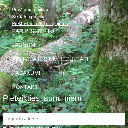
Privātuma politika
Sīkdatņu politika
Piekļūstamības paziņojums
PAR PROJEKTU
JAUNUMI
AKTIVITĀTES UN REZULTĀTI
PASĀKUMI
KONTAKTI
Pieteikties jaunumiem