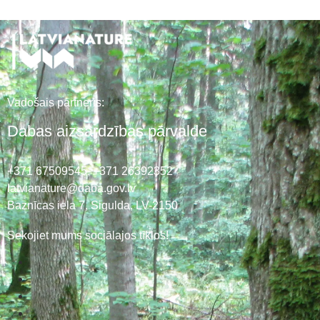
Vadošais partneris:
Dabas aizsardzības pārvalde
+371 67509545,
+371 26392352
latvianature@daba.gov.lv
Baznīcas iela 7, Sigulda, LV-2150
Sekojiet mums sociālajos tīklos!