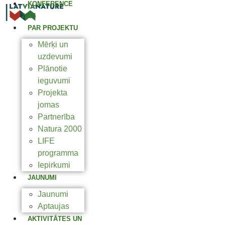
KONFERENCE
2025
PAR PROJEKTU
Mērķi un
uzdevumi
Plānotie
ieguvumi
Projekta
jomas
Partnerība
Natura 2000
LIFE
programma
Iepirkumi
JAUNUMI
Jaunumi
Aptaujas
AKTIVITĀTES UN