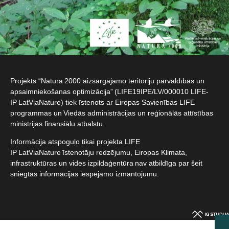
Projekts “Natura 2000 aizsargājamo teritoriju pārvaldības un
apsaimniekošanas optimizācija” (LIFE19IPE/LV/000010 LIFE-
IP LatViaNature) tiek īstenots ar Eiropas Savienības LIFE
programmas un Viedās administrācijas un reģionālās attīstības
ministrijas finansiālu atbalstu.​
Informācija atspoguļo tikai projekta LIFE
IP LatViaNature īstenotāju redzējumu, Eiropas Klimata,
infrastruktūras un vides izpildaģentūra nav atbildīga par šeit
sniegtās informācijas iespējamo izmantojumu.​