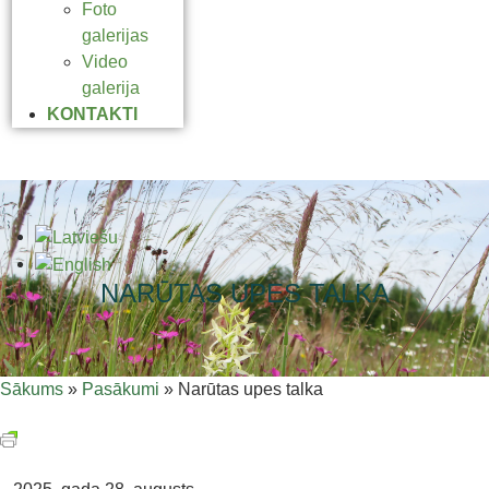
Foto
galerijas
Video
galerija
KONTAKTI
NARŪTAS UPES TALKA
Sākums
»
Pasākumi
»
Narūtas upes talka