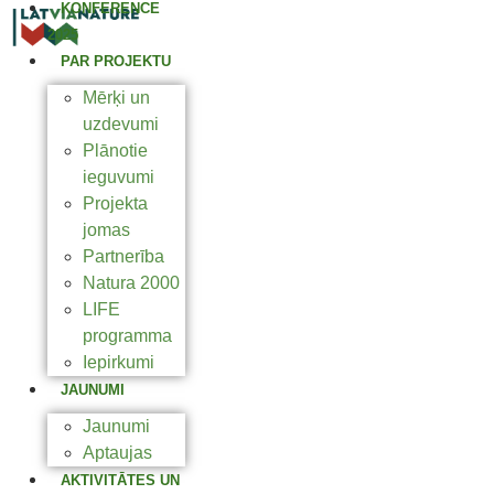
KONFERENCE
2025
PAR PROJEKTU
Mērķi un
uzdevumi
Plānotie
ieguvumi
Projekta
jomas
Partnerība
Natura 2000
LIFE
programma
Iepirkumi
JAUNUMI
Jaunumi
Aptaujas
AKTIVITĀTES UN