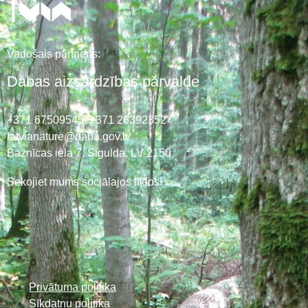
Vadošais partneris:
Dabas aizsardzības pārvalde
+371 67509545,
+371 26392352
latvianature@daba.gov.lv
Baznīcas iela 7, Sigulda, LV-2150
Sekojiet mums sociālajos tīklos!
Privātuma politika
Sīkdatņu politika