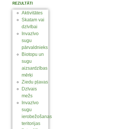
REZULTĀTI
Aktivitātes
Skatam vai
dzīvībai
Invazīvo
sugu
pārvaldnieks
Biotopu un
sugu
aizsardzības
mērķi
Ziedu pļavas
Dzīvais
mežs
Invazīvo
sugu
ierobežošanas
teritorijas