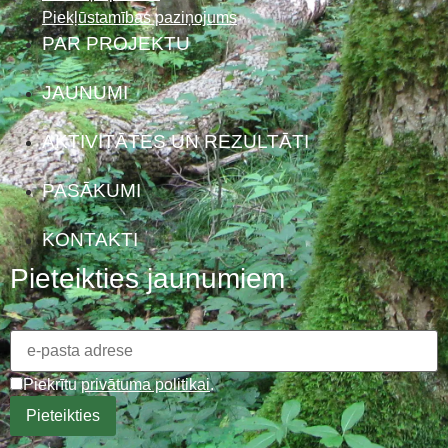
Piekļūstamības paziņojums
PAR PROJEKTU
JAUNUMI
AKTIVITĀTES UN REZULTĀTI
PASĀKUMI
KONTAKTI
Pieteikties jaunumiem
Piekrītu
privātuma politikai
.