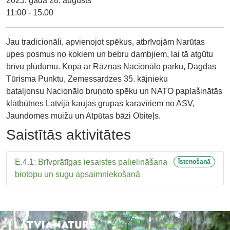
2025. gada 28. augusts
11:00 - 15.00
Jau tradicionāli, apvienojot spēkus, atbrīvojām Narūtas
upes posmus no kokiem un bebru dambjiem, lai tā atgūtu
brīvu plūdumu. Kopā ar
Rāznas Nacionālo parku
,
Dagdas
Tūrisma Punktu
,
Zemessardzes 35. kājnieku
bataljonsu
Nacionālo bruņoto spēku un NATO paplašinātās
klātbūtnes Latvijā kaujas grupas karavīriem no ASV,
Jaundomes muižu
un
Atpūtas bāzi Obiteļs
.
Saistītās aktivitātes
E.4.1: Brīvprātīgas iesaistes palielināšana
Īstenošanā
biotopu un sugu apsaimniekošanā