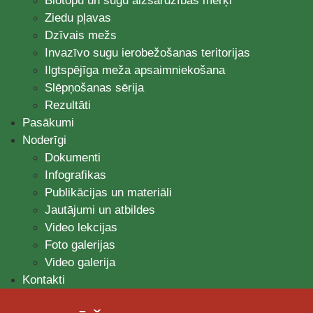
Biotopu un sugu aizsardzības mērķi
Ziedu pļavas
Dzīvais mežs
Invazīvo sugu ierobežošanas teritorijas
Ilgtspējīga meža apsaimniekošana
Slēpņošanas sērija
Rezultāti
Pasākumi
Noderīgi
Dokumenti
Infografikas
Publikācijas un materiāli
Jautājumi un atbildes
Video lekcijas
Foto galerijas
Video galerija
Kontakti