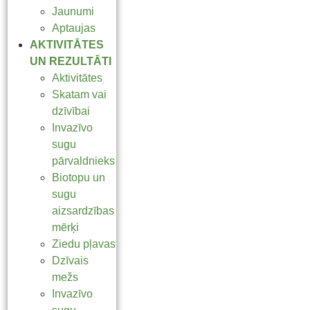
Jaunumi
Aptaujas
AKTIVITĀTES
UN REZULTĀTI
Aktivitātes
Skatam vai
dzīvībai
Invazīvo
sugu
pārvaldnieks
Biotopu un
sugu
aizsardzības
mērķi
Ziedu pļavas
Dzīvais
mežs
Invazīvo