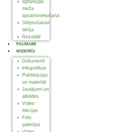
Ilgtspējīga
meža
apsaimniekošana
Slēpņošanas
sērija
Rezultāti
PASĀKUMI
NODERĪGI
Dokumenti
Infografikas
Publikācijas
un materiāli
Jautājumi un
atbildes
Video
lekcijas
Foto
galerijas
Video