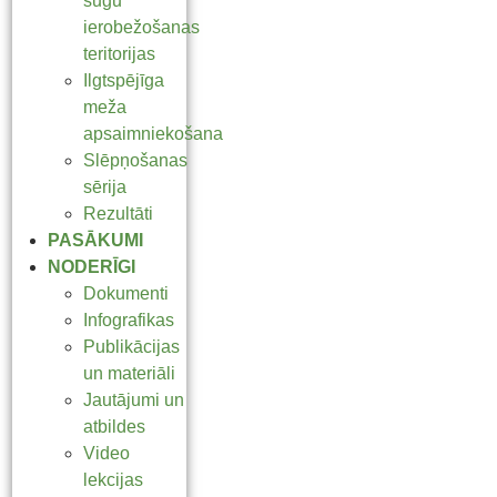
sugu
ierobežošanas
teritorijas
Ilgtspējīga
meža
apsaimniekošana
Slēpņošanas
sērija
Rezultāti
PASĀKUMI
NODERĪGI
Dokumenti
Infografikas
Publikācijas
un materiāli
Jautājumi un
atbildes
Video
lekcijas