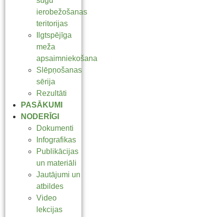
sugu
ierobežošanas
teritorijas
Ilgtspējīga
meža
apsaimniekošana
Slēpņošanas
sērija
Rezultāti
PASĀKUMI
NODERĪGI
Dokumenti
Infografikas
Publikācijas
un materiāli
Jautājumi un
atbildes
Video
lekcijas