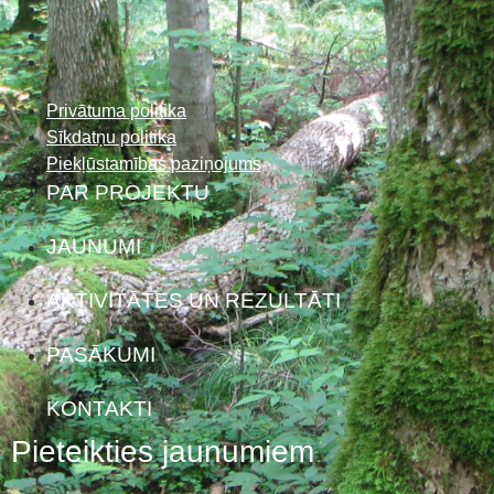
Privātuma politika
Sīkdatņu politika
Piekļūstamības paziņojums
PAR PROJEKTU
JAUNUMI
AKTIVITĀTES UN REZULTĀTI
PASĀKUMI
KONTAKTI
Pieteikties jaunumiem