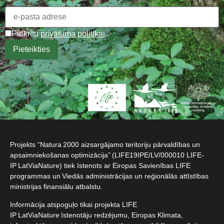
Piekrītu
privātuma politikai
.
Projekts “Natura 2000 aizsargājamo teritoriju pārvaldības un
apsaimniekošanas optimizācija” (LIFE19IPE/LV/000010 LIFE-
IP LatViaNature) tiek īstenots ar Eiropas Savienības LIFE
programmas un Viedās administrācijas un reģionālās attīstības
ministrijas finansiālu atbalstu.​
Informācija atspoguļo tikai projekta LIFE
IP LatViaNature īstenotāju redzējumu, Eiropas Klimata,