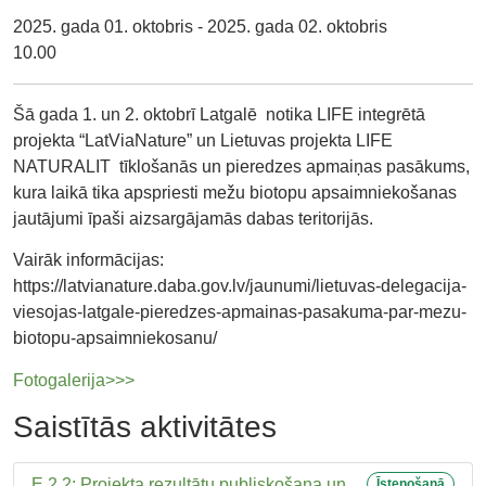
2025. gada 01. oktobris - 2025. gada 02. oktobris
10.00
Šā gada 1. un 2. oktobrī Latgalē notika LIFE integrētā
projekta “LatViaNature” un Lietuvas projekta LIFE
NATURALIT tīklošanās un pieredzes apmaiņas pasākums,
kura laikā tika apspriesti mežu biotopu apsaimniekošanas
jautājumi īpaši aizsargājamās dabas teritorijās.
Vairāk informācijas:
https://latvianature.daba.gov.lv/jaunumi/lietuvas-delegacija-
viesojas-latgale-pieredzes-apmainas-pasakuma-par-mezu-
biotopu-apsaimniekosanu/
Fotogalerija>>>
Saistītās aktivitātes
E.2.2: Projekta rezultātu publiskošana un
Īstenošanā