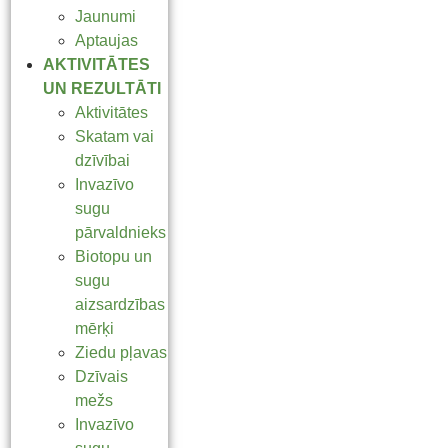
Jaunumi
Aptaujas
AKTIVITĀTES
UN REZULTĀTI
Aktivitātes
Skatam vai
dzīvībai
Invazīvo
sugu
pārvaldnieks
Biotopu un
sugu
aizsardzības
mērķi
Ziedu pļavas
Dzīvais
mežs
Invazīvo