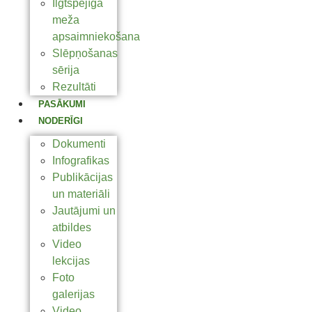
Ilgtspējīga
meža
apsaimniekošana
Slēpņošanas
sērija
Rezultāti
PASĀKUMI
NODERĪGI
Dokumenti
Infografikas
Publikācijas
un materiāli
Jautājumi un
atbildes
Video
lekcijas
Foto
galerijas
Video