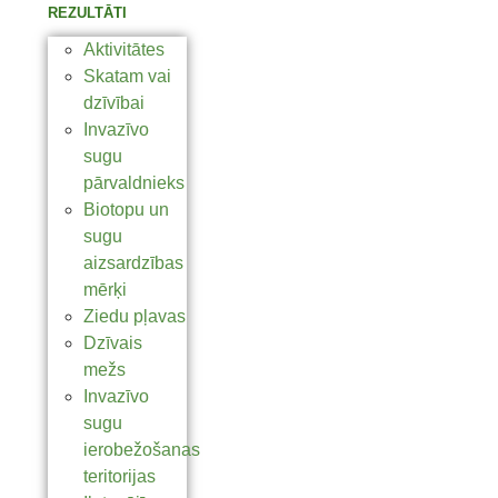
REZULTĀTI
Aktivitātes
Skatam vai
dzīvībai
Invazīvo
sugu
pārvaldnieks
Biotopu un
sugu
aizsardzības
mērķi
Ziedu pļavas
Dzīvais
mežs
Invazīvo
sugu
ierobežošanas
teritorijas