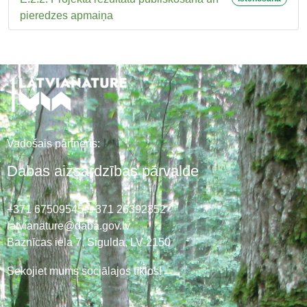
pieredzes apmaiņa
Vadošais partneris:
Dabas aizsardzības pārvalde
+371 67509545,
+371 26392352
latvianature@daba.gov.lv
Baznīcas iela 7, Sigulda, LV-2150
Sekojiet mums sociālajos tīklos!