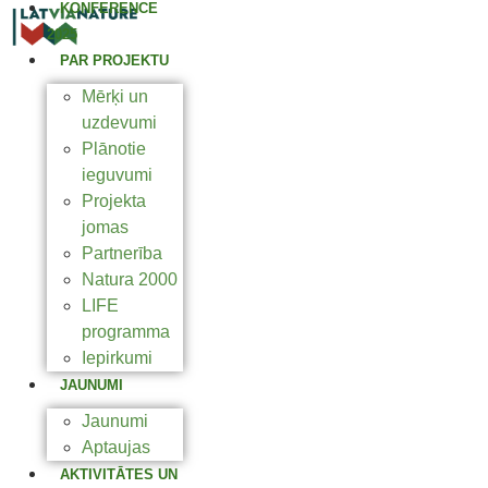
KONFERENCE
2025
PAR PROJEKTU
Mērķi un
uzdevumi
Plānotie
ieguvumi
Projekta
jomas
Partnerība
Natura 2000
LIFE
programma
Iepirkumi
JAUNUMI
Jaunumi
Aptaujas
AKTIVITĀTES UN