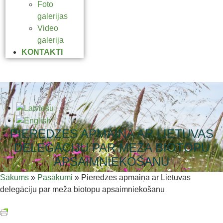
Foto
galerijas
Video
galerija
KONTAKTI
PIEREDZES APMAIŅA AR LIETUVAS
DELEGĀCIJU PAR MEŽA BIOTOPU
APSAIMNIEKOŠANU
Sākums
»
Pasākumi
»
Pieredzes apmaiņa ar Lietuvas
delegāciju par meža biotopu apsaimniekošanu