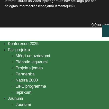
infrastruktūras un vides izpildaģentūra nav atbildīga par šeit
sniegtās informācijas iespējamo izmantojumu.​
Konference 2025
Par projektu
Mērķi un uzdevumi
Plānotie ieguvumi
Projekta jomas
Partnerība
Natura 2000
LIFE programma
Iepirkumi
Jaunumi
Jaunumi