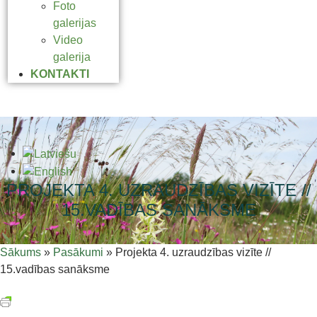
Foto
galerijas
Video
galerija
KONTAKTI
PROJEKTA 4. UZRAUDZĪBAS VIZĪTE //
15.VADĪBAS SANĀKSME
Sākums
»
Pasākumi
»
Projekta 4. uzraudzības vizīte //
15.vadības sanāksme