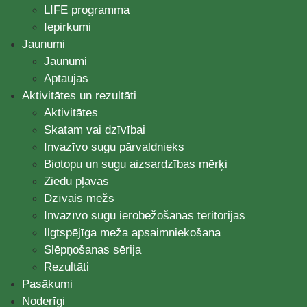
LIFE programma
Iepirkumi
Jaunumi
Jaunumi
Aptaujas
Aktivitātes un rezultāti
Aktivitātes
Skatam vai dzīvībai
Invazīvo sugu pārvaldnieks
Biotopu un sugu aizsardzības mērķi
Ziedu pļavas
Dzīvais mežs
Invazīvo sugu ierobežošanas teritorijas
Ilgtspējīga meža apsaimniekošana
Slēpņošanas sērija
Rezultāti
Pasākumi
Noderīgi