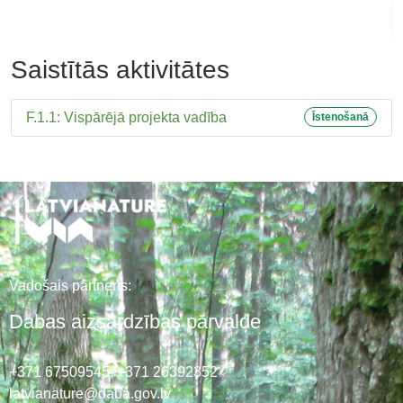
Saistītās aktivitātes
F.1.1: Vispārējā projekta vadība
Īstenošanā
Vadošais partneris:
Dabas aizsardzības pārvalde
+371 67509545,
+371 26392352
latvianature@daba.gov.lv