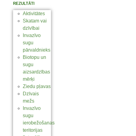
REZULTĀTI
Aktivitātes
Skatam vai
dzīvībai
Invazīvo
sugu
pārvaldnieks
Biotopu un
sugu
aizsardzības
mērķi
Ziedu pļavas
Dzīvais
mežs
Invazīvo
sugu
ierobežošanas
teritorijas