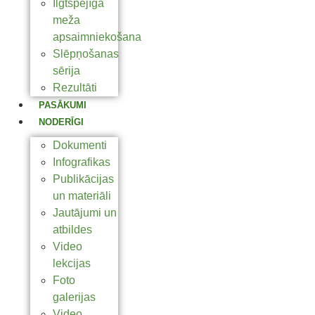
Ilgtspējīga
meža
apsaimniekošana
Slēpņošanas
sērija
Rezultāti
PASĀKUMI
NODERĪGI
Dokumenti
Infografikas
Publikācijas
un materiāli
Jautājumi un
atbildes
Video
lekcijas
Foto
galerijas
Video