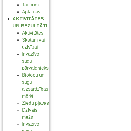
Jaunumi
Aptaujas
AKTIVITĀTES
UN REZULTĀTI
Aktivitātes
Skatam vai
dzīvībai
Invazīvo
sugu
pārvaldnieks
Biotopu un
sugu
aizsardzības
mērķi
Ziedu pļavas
Dzīvais
mežs
Invazīvo