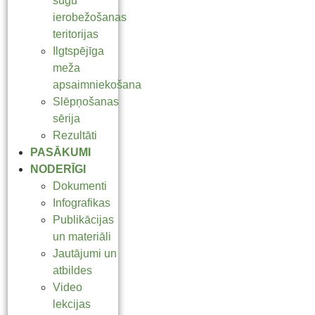
sugu
ierobežošanas
teritorijas
Ilgtspējīga
meža
apsaimniekošana
Slēpņošanas
sērija
Rezultāti
PASĀKUMI
NODERĪGI
Dokumenti
Infografikas
Publikācijas
un materiāli
Jautājumi un
atbildes
Video
lekcijas