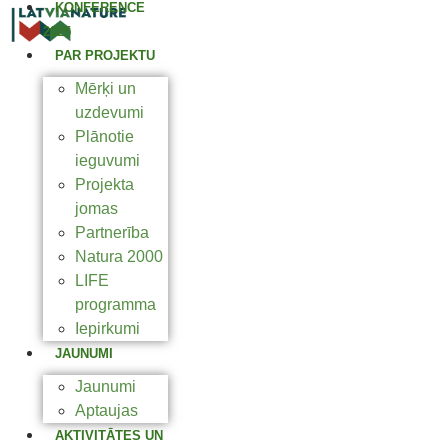
KONFERENCE
2025
PAR PROJEKTU
Mērķi un
uzdevumi
Plānotie
ieguvumi
Projekta
jomas
Partnerība
Natura 2000
LIFE
programma
Iepirkumi
JAUNUMI
Jaunumi
Aptaujas
AKTIVITĀTES UN