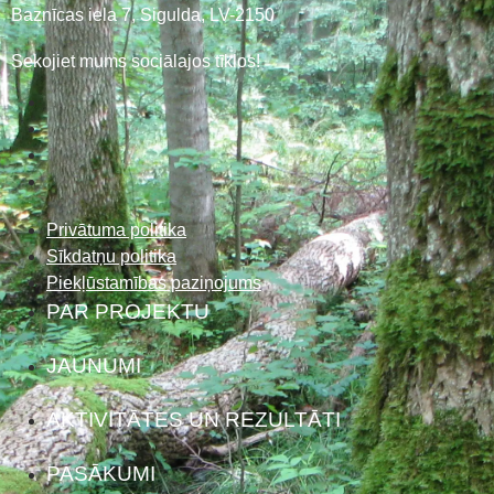
Baznīcas iela 7, Sigulda, LV-2150
Sekojiet mums sociālajos tīklos!
Privātuma politika
Sīkdatņu politika
Piekļūstamības paziņojums
PAR PROJEKTU
JAUNUMI
AKTIVITĀTES UN REZULTĀTI
PASĀKUMI