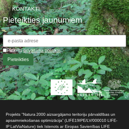
KONTAKTI
Pieteikties jaunumiem
Piekrītu
privātuma politikai
.
Projekts “Natura 2000 aizsargājamo teritoriju pārvaldības un
apsaimniekošanas optimizācija” (LIFE19IPE/LV/000010 LIFE-
IP LatViaNature) tiek īstenots ar Eiropas Savienības LIFE