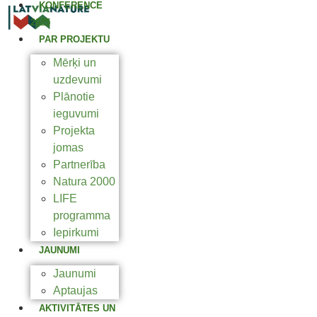
KONFERENCE
2025
PAR PROJEKTU
Mērķi un
uzdevumi
Plānotie
ieguvumi
Projekta
jomas
Partnerība
Natura 2000
LIFE
programma
Iepirkumi
JAUNUMI
Jaunumi
Aptaujas
AKTIVITĀTES UN