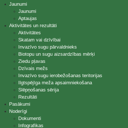
Jaunumi
Jaunumi
Aptaujas
Aktivitātes un rezultāti
Aktivitātes
Skatam vai dzīvībai
Invazīvo sugu pārvaldnieks
Biotopu un sugu aizsardzības mērķi
Ziedu pļavas
Dzīvais mežs
Invazīvo sugu ierobežošanas teritorijas
Ilgtspējīga meža apsaimniekošana
Slēpņošanas sērija
Rezultāti
Pasākumi
Noderīgi
Dokumenti
Infografikas