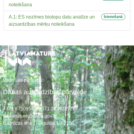
noteikšana
A.1: ES nozīmes biotopu datu analīze un
Īstenošanā
aizsardzības mērķu noteikšana
Vadošais partneris:
Dabas aizsardzības pārvalde
+371 67509545,
+371 26392352
latvianature@daba.gov.lv
Baznīcas iela 7, Sigulda, LV-2150