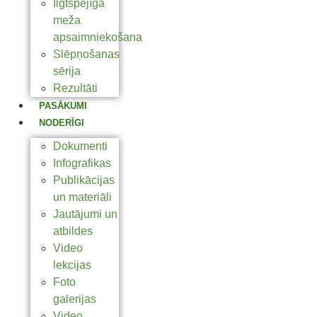
Ilgtspējīga
meža
apsaimniekošana
Slēpņošanas
sērija
Rezultāti
PASĀKUMI
NODERĪGI
Dokumenti
Infografikas
Publikācijas
un materiāli
Jautājumi un
atbildes
Video
lekcijas
Foto
galerijas
Video