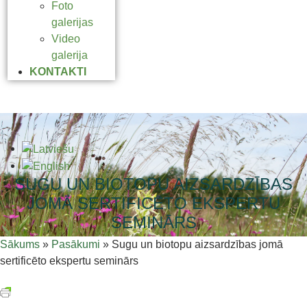
Foto
galerijas
Video
galerija
KONTAKTI
SUGU UN BIOTOPU AIZSARDZĪBAS
JOMĀ SERTIFICĒTO EKSPERTU
SEMINĀRS
Sākums
»
Pasākumi
»
Sugu un biotopu aizsardzības jomā
sertificēto ekspertu seminārs