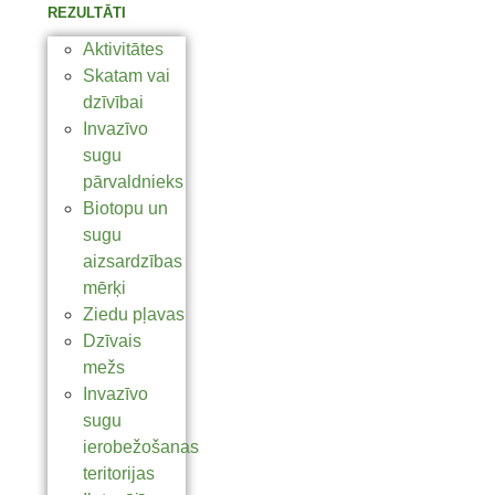
REZULTĀTI
Aktivitātes
Skatam vai
dzīvībai
Invazīvo
sugu
pārvaldnieks
Biotopu un
sugu
aizsardzības
mērķi
Ziedu pļavas
Dzīvais
mežs
Invazīvo
sugu
ierobežošanas
teritorijas