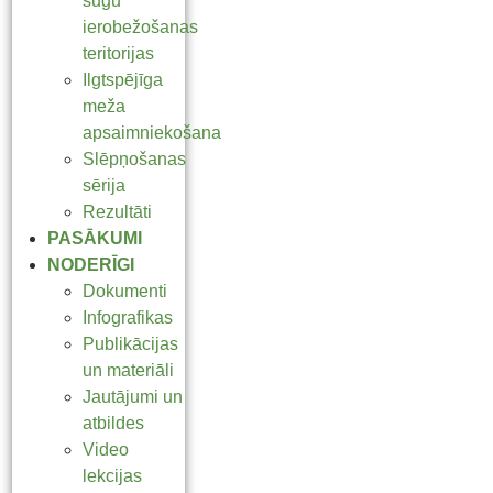
sugu
ierobežošanas
teritorijas
Ilgtspējīga
meža
apsaimniekošana
Slēpņošanas
sērija
Rezultāti
PASĀKUMI
NODERĪGI
Dokumenti
Infografikas
Publikācijas
un materiāli
Jautājumi un
atbildes
Video
lekcijas