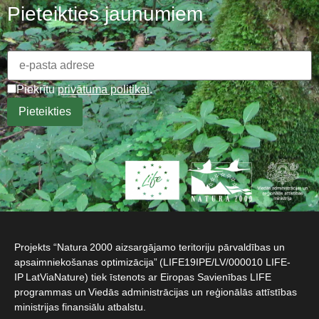
Pieteikties jaunumiem
Piekrītu
privātuma politikai
.
Projekts “Natura 2000 aizsargājamo teritoriju pārvaldības un
apsaimniekošanas optimizācija” (LIFE19IPE/LV/000010 LIFE-
IP LatViaNature) tiek īstenots ar Eiropas Savienības LIFE
programmas un Viedās administrācijas un reģionālās attīstības
ministrijas finansiālu atbalstu.​