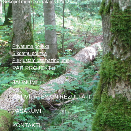
Sekojiet mums sociālajos tīklos!
Privātuma politika
Sīkdatņu politika
Piekļūstamības paziņojums
PAR PROJEKTU
JAUNUMI
AKTIVITĀTES UN REZULTĀTI
PASĀKUMI
KONTAKTI