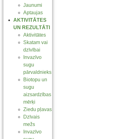
Jaunumi
Aptaujas
AKTIVITĀTES
UN REZULTĀTI
Aktivitātes
Skatam vai
dzīvībai
Invazīvo
sugu
pārvaldnieks
Biotopu un
sugu
aizsardzības
mērķi
Ziedu pļavas
Dzīvais
mežs
Invazīvo