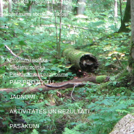
Baznīcas iela 7, Sigulda, LV-2150
Sekojiet mums sociālajos tīklos!
Privātuma politika
Sīkdatņu politika
Piekļūstamības paziņojums
PAR PROJEKTU
JAUNUMI
AKTIVITĀTES UN REZULTĀTI
PASĀKUMI