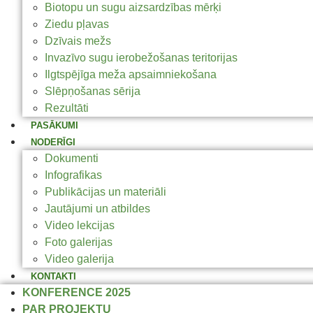
Biotopu un sugu aizsardzības mērķi
Ziedu pļavas
Dzīvais mežs
Invazīvo sugu ierobežošanas teritorijas
Ilgtspējīga meža apsaimniekošana
Slēpņošanas sērija
Rezultāti
PASĀKUMI
NODERĪGI
Dokumenti
Infografikas
Publikācijas un materiāli
Jautājumi un atbildes
Video lekcijas
Foto galerijas
Video galerija
KONTAKTI
KONFERENCE 2025
PAR PROJEKTU