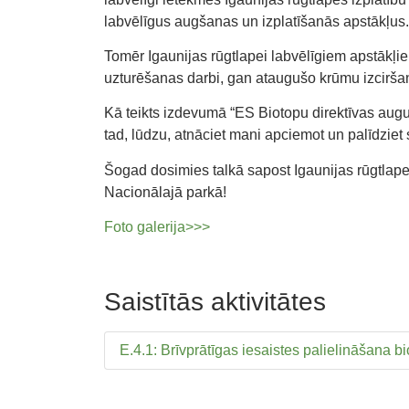
labvēlīgus augšanas un izplatīšanās apstākļus.
Tomēr Igaunijas rūgtlapei labvēlīgiem apstākļie
uzturēšanas darbi, gan ataugušo krūmu izcirša
Kā teikts izdevumā “ES Biotopu direktīvas augu
tad, lūdzu, atnāciet mani apciemot un palīdziet
Šogad dosimies talkā sapost Igaunijas rūgtlap
Nacionālajā parkā!
Foto galerija>>>
Saistītās aktivitātes
E.4.1: Brīvprātīgas iesaistes palielināšana