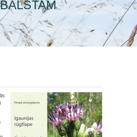
TBALSTAM
vās
i
u
ai