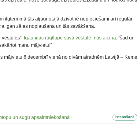
m ilgtermiņā tās atjaunotajā dzīvotnē nepieciešami arī regulāri
na, gan zāles nopļaušana un tās savākšana.
 vēstules”,
Igaunijas rūgtlape savā vēstulē mūs aicina
: ”šad un
 sakārtot manu mājvietu!”
es mājvietu 6.decembrī vienā no divām atradnēm Latvijā – Ķem
 biotopu un sugu apsaimniekošanā
Īstenošanā