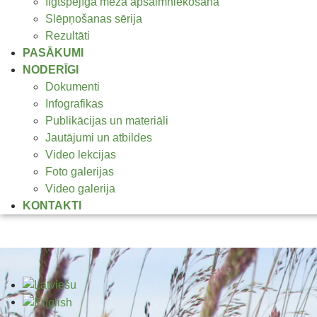
Ilgtspējīga meža apsaimniekošana
Slēpņošanas sērija
Rezultāti
PASĀKUMI
NODERĪGI
Dokumenti
Infografikas
Publikācijas un materiāli
Jautājumi un atbildes
Video lekcijas
Foto galerijas
Video galerija
KONTAKTI