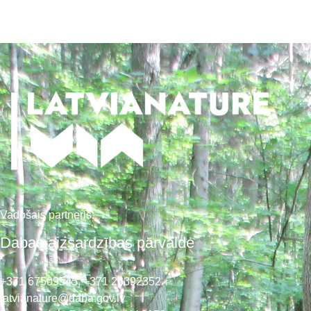
Vadošais partneris:
Dabas aizsardzības pārvalde
+371 67509545,
+371 26392352
latvianature@daba.gov.lv