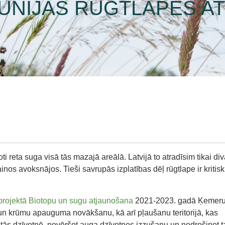
AUNIJAS RŪGTLAPES A
ļoti reta suga visā tās mazajā areālā. Latvijā to atradīsim tikai di
os avoksnājos. Tieši savrupās izplatības dēļ rūgtlape ir kritisk
projektā Biotopu un sugu atjaunošana
2021-2023. gadā Ķemer
un krūmu apauguma novākšanu, kā arī pļaušanu teritorijā, kas
u tās dzīvotnē, novēršot auga dzīvotnes izzušanu un nodrošinot t