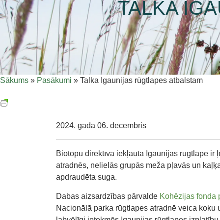
TALKA IG
Sākums
»
Pasākumi
»
Talka Igaunijas rūgtlapes atbalstam
2024. gada 06. decembris
Biotopu direktīvā iekļautā Igaunijas rūgtlape
ir 
atradnēs, nelielās grupās meža pļavās un kaļķain
apdraudēta suga.
Dabas aizsardzības pārvalde
Kohēzijas fonda 
Nacionālā parka rūgtlapes atradnē veica koku 
labvēlīgi ietekmēs Igaunijas rūgtlapes izplatīb