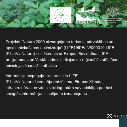
Projekts “Natura 2000 aizsargājamo teritoriju pārvaldības un
apsaimniekošanas optimizācija” (LIFE19IPE/LV/000010 LIFE-
IP LatViaNature) tiek īstenots ar Eiropas Savienības LIFE
programmas un Viedās administrācijas un reģionālās attīstības
ministrijas finansiālu atbalstu.​
Informācija atspoguļo tikai projekta LIFE
IP LatViaNature īstenotāju redzējumu, Eiropas Klimata,
infrastruktūras un vides izpildaģentūra nav atbildīga par šeit
sniegtās informācijas iespējamo izmantojumu.​