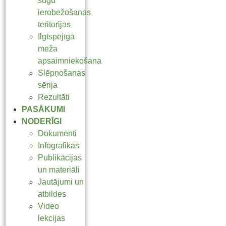
sugu
ierobežošanas
teritorijas
Ilgtspējīga
meža
apsaimniekošana
Slēpņošanas
sērija
Rezultāti
PASĀKUMI
NODERĪGI
Dokumenti
Infografikas
Publikācijas
un materiāli
Jautājumi un
atbildes
Video
lekcijas