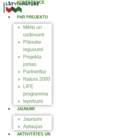
KONFERENCE
2025
PAR PROJEKTU
Mērķi un
uzdevumi
Plānotie
ieguvumi
Projekta
jomas
Partnerība
Natura 2000
LIFE
programma
Iepirkumi
JAUNUMI
Jaunumi
Aptaujas
AKTIVITĀTES UN