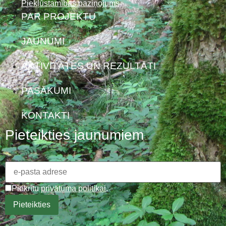
Piekļūstamības paziņojums
PAR PROJEKTU
JAUNUMI
AKTIVITĀTES UN REZULTĀTI
PASĀKUMI
KONTAKTI
Pieteikties jaunumiem
Piekrītu
privātuma politikai
.