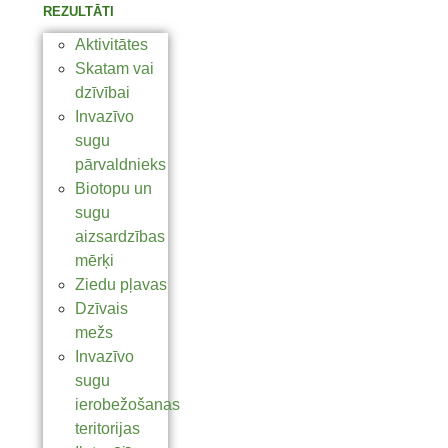
REZULTĀTI
Aktivitātes
Skatam vai
dzīvībai
Invazīvo
sugu
pārvaldnieks
Biotopu un
sugu
aizsardzības
mērķi
Ziedu pļavas
Dzīvais
mežs
Invazīvo
sugu
ierobežošanas
teritorijas