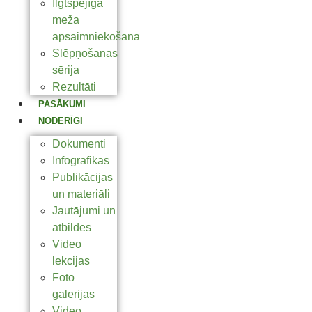
Ilgtspējīga
meža
apsaimniekošana
Slēpņošanas
sērija
Rezultāti
PASĀKUMI
NODERĪGI
Dokumenti
Infografikas
Publikācijas
un materiāli
Jautājumi un
atbildes
Video
lekcijas
Foto
galerijas
Video