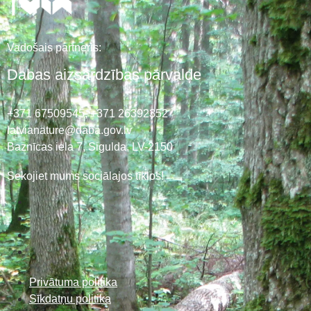
Vadošais partneris:
Dabas aizsardzības pārvalde
+371 67509545,
+371 26392352
latvianature@daba.gov.lv
Baznīcas iela 7, Sigulda, LV-2150
Sekojiet mums sociālajos tīklos!
Privātuma politika
Sīkdatņu politika