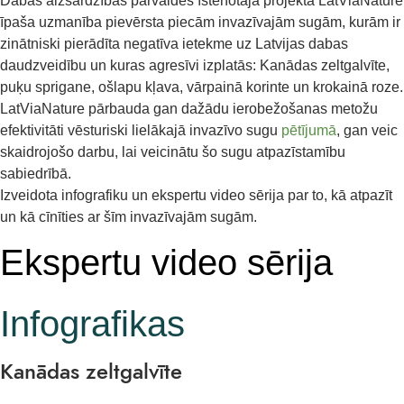
Dabas aizsardzības pārvaldes īstenotajā projektā LatViaNature
īpaša uzmanība pievērsta piecām invazīvajām sugām, kurām ir
zinātniski pierādīta negatīva ietekme uz Latvijas dabas
daudzveidību un kuras agresīvi izplatās: Kanādas zeltgalvīte,
puķu sprigane, ošlapu kļava, vārpainā korinte un krokainā roze.
LatViaNature pārbauda gan dažādu ierobežošanas metožu
efektivitāti vēsturiski lielākajā invazīvo sugu
pētījumā
, gan veic
skaidrojošo darbu, lai veicinātu šo sugu atpazīstamību
sabiedrībā.
Izveidota infografiku un ekspertu video sērija par to, kā atpazīt
un kā cīnīties ar šīm invazīvajām sugām.
Ekspertu video sērija
Infografikas
Kanādas zeltgalvīte