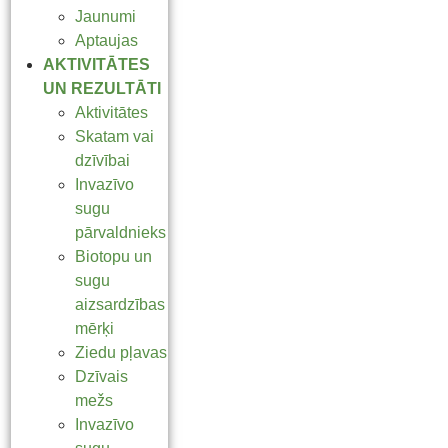
Jaunumi
Aptaujas
AKTIVITĀTES
UN REZULTĀTI
Aktivitātes
Skatam vai
dzīvībai
Invazīvo
sugu
pārvaldnieks
Biotopu un
sugu
aizsardzības
mērķi
Ziedu pļavas
Dzīvais
mežs
Invazīvo