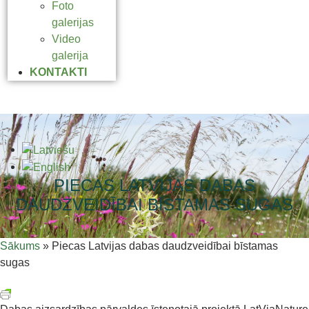
Foto
galerijas
Video
galerija
KONTAKTI
PIECAS LATVIJAS DABAS
DAUDZVEIDĪBAI BĪSTAMAS SUGAS
Sākums
»
Piecas Latvijas dabas daudzveidībai bīstamas
sugas