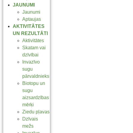
JAUNUMI
Jaunumi
Aptaujas
AKTIVITĀTES
UN REZULTĀTI
Aktivitātes
Skatam vai
dzīvībai
Invazīvo
sugu
pārvaldnieks
Biotopu un
sugu
aizsardzības
mērķi
Ziedu pļavas
Dzīvais
mežs