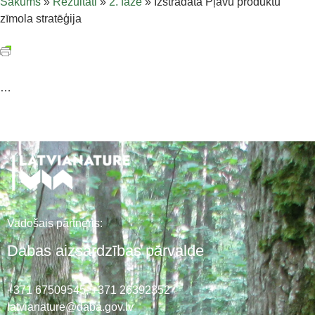
Sākums
»
Rezultāti
»
2. fāze
»
Izstrādāta Pļavu produktu
zīmola stratēģija
…
Vadošais partneris:
Dabas aizsardzības pārvalde
+371 67509545,
+371 26392352
latvianature@daba.gov.lv