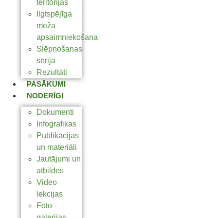
teritorijas
Ilgtspējīga
meža
apsaimniekošana
Slēpņošanas
sērija
Rezultāti
PASĀKUMI
NODERĪGI
Dokumenti
Infografikas
Publikācijas
un materiāli
Jautājumi un
atbildes
Video
lekcijas
Foto
galerijas