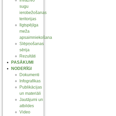
Invazīvo
sugu
ierobežošanas
teritorijas
Ilgtspējīga
meža
apsaimniekošana
Slēpņošanas
sērija
Rezultāti
PASĀKUMI
NODERĪGI
Dokumenti
Infografikas
Publikācijas
un materiāli
Jautājumi un
atbildes
Video