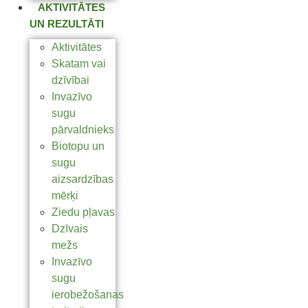
AKTIVITĀTES
UN REZULTĀTI
Aktivitātes
Skatam vai
dzīvībai
Invazīvo
sugu
pārvaldnieks
Biotopu un
sugu
aizsardzības
mērķi
Ziedu pļavas
Dzīvais
mežs
Invazīvo
sugu
ierobežošanas