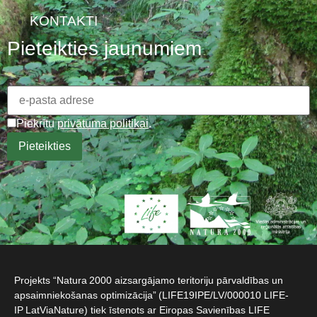
KONTAKTI
Pieteikties jaunumiem
Piekrītu
privātuma politikai
.
Projekts “Natura 2000 aizsargājamo teritoriju pārvaldības un
apsaimniekošanas optimizācija” (LIFE19IPE/LV/000010 LIFE-
IP LatViaNature) tiek īstenots ar Eiropas Savienības LIFE