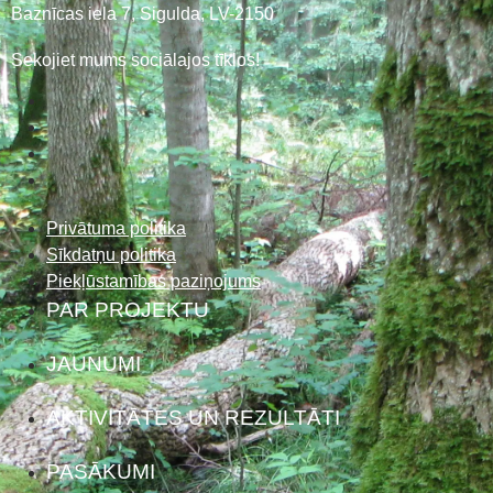
Baznīcas iela 7, Sigulda, LV-2150
Sekojiet mums sociālajos tīklos!
Privātuma politika
Sīkdatņu politika
Piekļūstamības paziņojums
PAR PROJEKTU
JAUNUMI
AKTIVITĀTES UN REZULTĀTI
PASĀKUMI