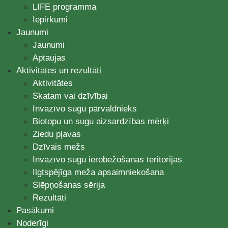
LIFE programma
Iepirkumi
Jaunumi
Jaunumi
Aptaujas
Aktivitātes un rezultāti
Aktivitātes
Skatam vai dzīvībai
Invazīvo sugu pārvaldnieks
Biotopu un sugu aizsardzības mērķi
Ziedu pļavas
Dzīvais mežs
Invazīvo sugu ierobežošanas teritorijas
Ilgtspējīga meža apsaimniekošana
Slēpņošanas sērija
Rezultāti
Pasākumi
Noderīgi