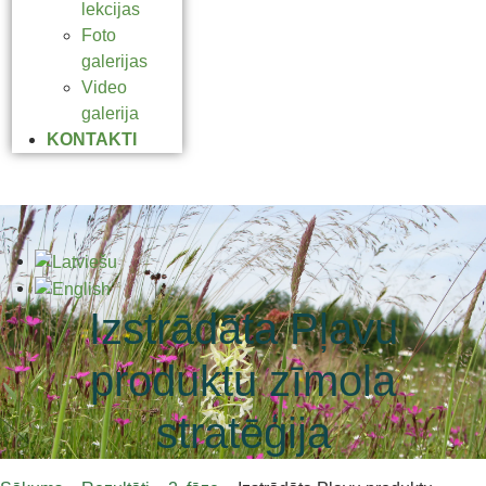
lekcijas
Foto
galerijas
Video
galerija
KONTAKTI
Izstrādāta Pļavu
produktu zīmola
stratēģija