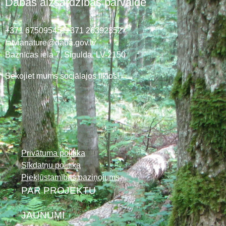
Dabas aizsardzības pārvalde
+371 67509545,
+371 26392352
latvianature@daba.gov.lv
Baznīcas iela 7, Sigulda, LV-2150
Sekojiet mums sociālajos tīklos!
Privātuma politika
Sīkdatņu politika
Piekļūstamības paziņojums
PAR PROJEKTU
JAUNUMI