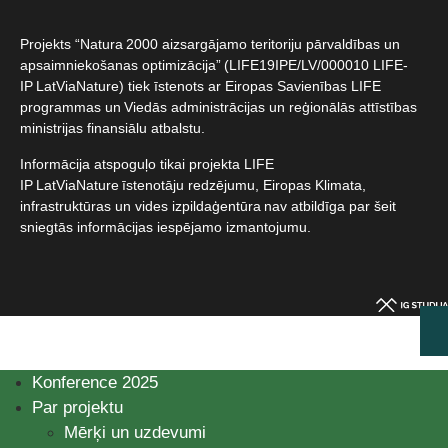
Projekts “Natura 2000 aizsargājamo teritoriju pārvaldības un
apsaimniekošanas optimizācija” (LIFE19IPE/LV/000010 LIFE-
IP LatViaNature) tiek īstenots ar Eiropas Savienības LIFE
programmas un Viedās administrācijas un reģionālās attīstības
ministrijas finansiālu atbalstu.​
Informācija atspoguļo tikai projekta LIFE
IP LatViaNature īstenotāju redzējumu, Eiropas Klimata,
infrastruktūras un vides izpildaģentūra nav atbildīga par šeit
sniegtās informācijas iespējamo izmantojumu.​
Konference 2025
Par projektu
Mērķi un uzdevumi