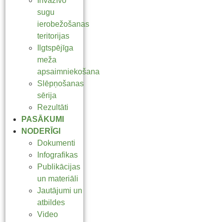
Invazīvo
sugu
ierobežošanas
teritorijas
Ilgtspējīga
meža
apsaimniekošana
Slēpņošanas
sērija
Rezultāti
PASĀKUMI
NODERĪGI
Dokumenti
Infografikas
Publikācijas
un materiāli
Jautājumi un
atbildes
Video