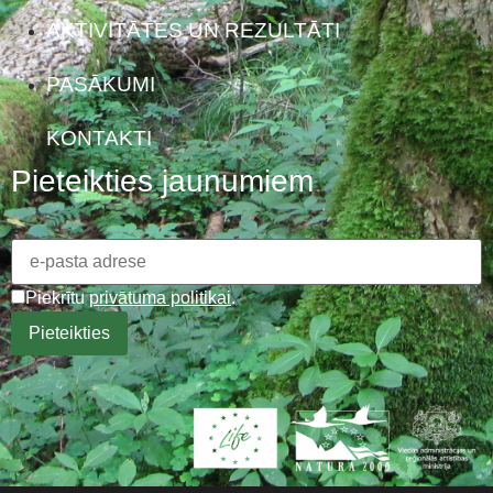
AKTIVITĀTES UN REZULTĀTI
PASĀKUMI
KONTAKTI
Pieteikties jaunumiem
Piekrītu
privātuma politikai
.