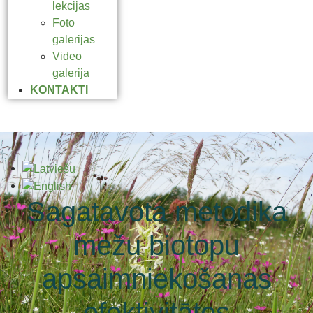
lekcijas
Foto
galerijas
Video
galerija
KONTAKTI
Sagatavota metodika
mežu biotopu
apsaimniekošanas
efektivitātes