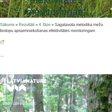
monitoringam
Sākums
»
Rezultāti
»
4. fāze
»
Sagatavota metodika mežu
biotopu apsaimniekošanas efektivitātes monitoringam
…
Vadošais partneris: