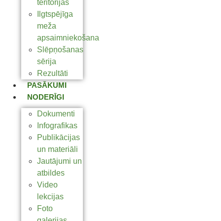
teritorijas
Ilgtspējīga
meža
apsaimniekošana
Slēpņošanas
sērija
Rezultāti
PASĀKUMI
NODERĪGI
Dokumenti
Infografikas
Publikācijas
un materiāli
Jautājumi un
atbildes
Video
lekcijas
Foto
galerijas