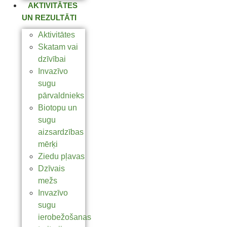
AKTIVITĀTES
UN REZULTĀTI
Aktivitātes
Skatam vai
dzīvībai
Invazīvo
sugu
pārvaldnieks
Biotopu un
sugu
aizsardzības
mērķi
Ziedu pļavas
Dzīvais
mežs
Invazīvo
sugu
ierobežošanas