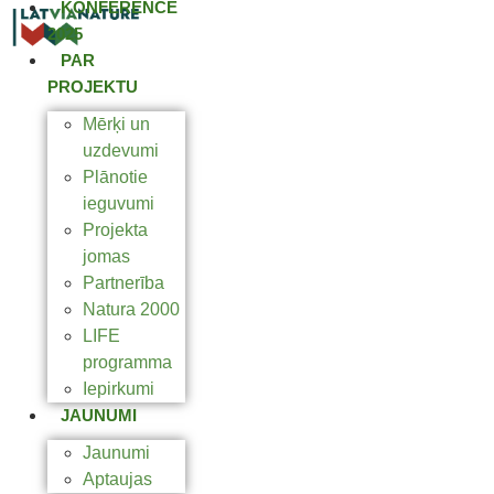
KONFERENCE
2025
PAR
PROJEKTU
Mērķi un
uzdevumi
Plānotie
ieguvumi
Projekta
jomas
Partnerība
Natura 2000
LIFE
programma
Iepirkumi
JAUNUMI
Jaunumi
Aptaujas