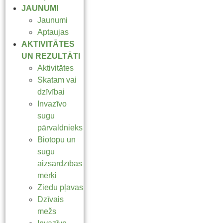
JAUNUMI
Jaunumi
Aptaujas
AKTIVITĀTES
UN REZULTĀTI
Aktivitātes
Skatam vai
dzīvībai
Invazīvo
sugu
pārvaldnieks
Biotopu un
sugu
aizsardzības
mērķi
Ziedu pļavas
Dzīvais
mežs