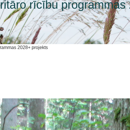
ritāro rīcību programmas
ogrammas 2028+ projekts