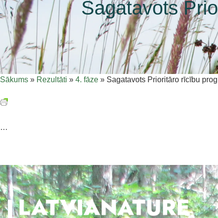
Sagatavots Prio
Sākums
»
Rezultāti
»
4. fāze
»
Sagatavots Prioritāro rīcību pr
…