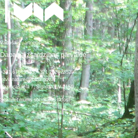
Vadošais partneris:
Dabas aizsardzības pārvalde
+371 67509545,
+371 26392352
latvianature@daba.gov.lv
Baznīcas iela 7, Sigulda, LV-2150
Sekojiet mums sociālajos tīklos!