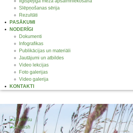
Ilgtspējīga meža apsaimniekošana
Slēpņošanas sērija
Rezultāti
PASĀKUMI
NODERĪGI
Dokumenti
Infografikas
Publikācijas un materiāli
Jautājumi un atbildes
Video lekcijas
Foto galerijas
Video galerija
KONTAKTI