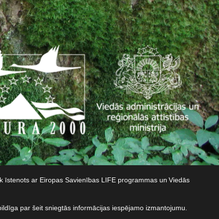
iek īstenots ar Eiropas Savienības LIFE programmas un Viedās
bildīga par šeit sniegtās informācijas iespējamo izmantojumu.​