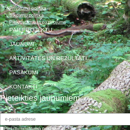
Privātuma politika
Sīkdatņu politika
Piekļūstamības paziņojums
PAR PROJEKTU
JAUNUMI
AKTIVITĀTES UN REZULTĀTI
PASĀKUMI
KONTAKTI
Pieteikties jaunumiem
Piekrītu
privātuma politikai
.