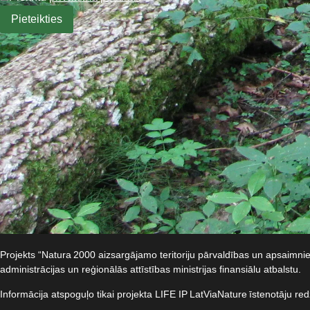
Projekts “Natura 2000 aizsargājamo teritoriju pārvaldības un apsaimn
administrācijas un reģionālās attīstības ministrijas finansiālu atbalstu.​
Informācija atspoguļo tikai projekta LIFE IP LatViaNature īstenotāju re