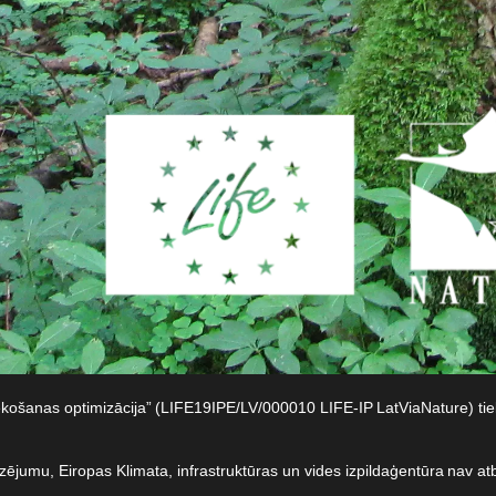
iekošanas optimizācija” (LIFE19IPE/LV/000010 LIFE-IP LatViaNature) t
dzējumu, Eiropas Klimata, infrastruktūras un vides izpildaģentūra nav at