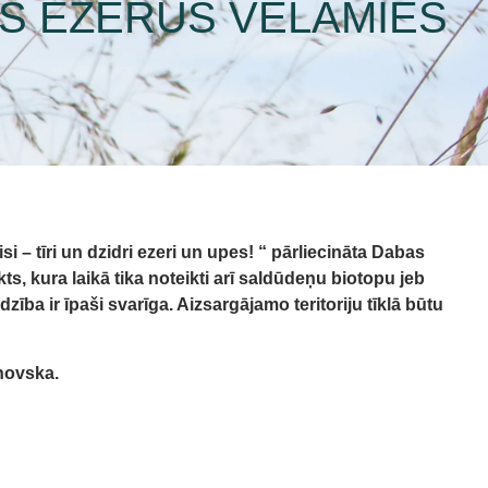
US EZERUS VĒLAMIES
i – tīri un dzidri ezeri un upes! “ pārliecināta Dabas
, kura laikā tika noteikti arī saldūdeņu biotopu jeb
zība ir īpaši svarīga. Aizsargājamo teritoriju tīklā būtu
hovska.