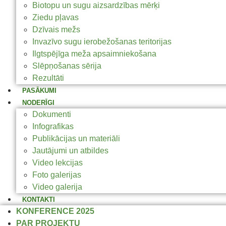
Biotopu un sugu aizsardzības mērķi
Ziedu pļavas
Dzīvais mežs
Invazīvo sugu ierobežošanas teritorijas
Ilgtspējīga meža apsaimniekošana
Slēpņošanas sērija
Rezultāti
PASĀKUMI
NODERĪGI
Dokumenti
Infografikas
Publikācijas un materiāli
Jautājumi un atbildes
Video lekcijas
Foto galerijas
Video galerija
KONTAKTI
KONFERENCE 2025
PAR PROJEKTU