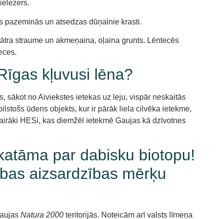
ielezers.
nis pazeminās un atsedzas dūņainie krasti.
r ātra straume un akmeņaina, oļaina grunts. Lēntecēs
eces.
Rīgas kļuvusi lēna?
s, sākot no Aiviekstes ietekas uz leju, vispār neskaitās
ilstošs ūdens objekts, kur ir pārāk liela cilvēka ietekme,
r vairāki HESi, kas diemžēl ietekmē Gaujas kā dzīvotnes
zskatāma par dabisku biotopu!
dabas aizsardzības mērķu
ļaujas
Natura 2000
teritorijās. Noteicām arī valsts līmeņa