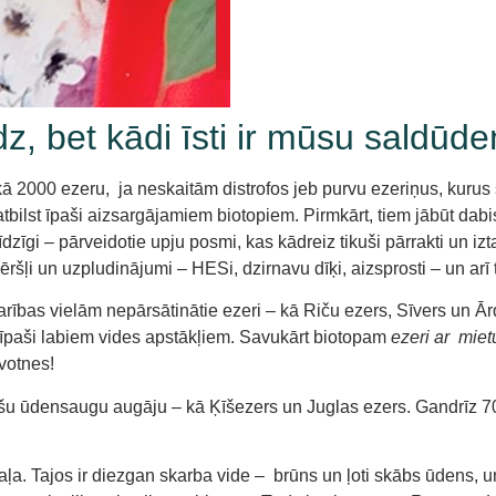
udz, bet kādi īsti ir mūsu saldūd
ā 2000 ezeru, ja neskaitām distrofos jeb purvu ezeriņus, kurus 
atbilst īpaši aizsargājamiem biotopiem. Pirmkārt, tiem jābūt dabi
īdzīgi – pārveidotie upju posmi, kas kādreiz tikuši pārrakti un izt
ēršļi un uzpludinājumi – HESi, dzirnavu dīķi, aizsprosti – un arī 
eb barības vielām nepārsātinātie ezeri – kā Riču ezers, Sīvers un Ā
 īpaši labiem vides apstākļiem. Savukārt biotopam
ezeri ar miet
votnes!
imušu ūdensaugu augāju – kā Ķīšezers un Juglas ezers. Gandrīz 7
daļa. Tajos ir diezgan skarba vide – brūns un ļoti skābs ūdens,