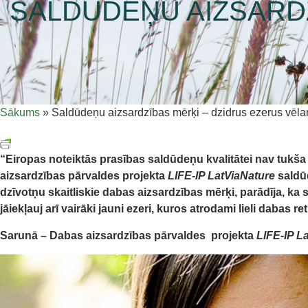
SALDŪDEŅU AIZSARDZ
Sākums
»
Saldūdeņu aizsardzības mērķi – dzidrus ezerus vēlam
“Eiropas noteiktās prasības saldūdeņu kvalitātei nav tukša d
aizsardzības pārvaldes projekta
LIFE-IP LatViaNature
saldūd
dzīvotņu skaitliskie dabas aizsardzības mērķi, parādīja, ka s
jāiekļauj arī vairāki jauni ezeri, kuros atrodami lieli dabas re
Sarunā – Dabas aizsardzības pārvaldes projekta
LIFE-IP L