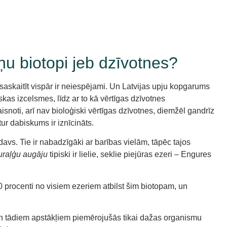
eņu biotopi jeb dzīvotnes?
saskaitīt vispār ir neiespējami. Un Latvijas upju kopgarums
skas izcelsmes, līdz ar to kā vērtīgas dzīvotnes
aisnoti, arī nav bioloģiski vērtīgas dzīvotnes, diemžēl gandrīz
tur dabiskums ir iznīcināts.
rdavs. Tie ir nabadzīgāki ar barības vielām, tāpēc tajos
uraļģu augāju
tipiski ir lielie, seklie piejūras ezeri – Engures
0 procenti no visiem ezeriem atbilst šim biotopam, un
 un tādiem apstākļiem piemērojušās tikai dažas organismu