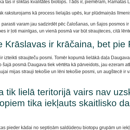
a tas ir sliktas kvalitātes biotops. Tāds ir, piemēram, Ramatas L
irāk raksturojams kā process lielajās upēs, kur plūdmaiņās līme
ēs parasti varam jau sadzirdēt pēc čalošanas, un šajos posmos i
s ir ļoti mainīgas, un vienā posmā var būt straujteces, citā lēnt
Krāslavas ir krāčaina, bet pie 
 ir izteikti straujteču posmi. Tomēr kopumā lielākā daļa Daugava
 to šajā posmā Daugava tiek vērtēta kā pārveidots, jau ezeram atb
aujai mijas strauji tekošie un lēni tekošie posmi, un augštecē i
tik lielā teritorijā vairs nav u
opiem tika iekļauts skaitlisko 
kas pieder kādai no septiņām saldūdeņu biotopu grupām un iek