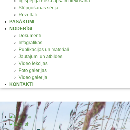
Ilgtspējīga meža apsaimniekošana
Slēpņošanas sērija
Rezultāti
PASĀKUMI
NODERĪGI
Dokumenti
Infografikas
Publikācijas un materiāli
Jautājumi un atbildes
Video lekcijas
Foto galerijas
Video galerija
KONTAKTI