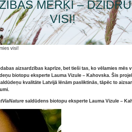
ĪBAS MĒRĶI – DZIDR
VISI!
ies visi!
abas aizsardzības kaprīze, bet tieši tas, ko vēlamies mēs vis
eņu biotopu eksperte Lauma Vizule – Kahovska. Šis projekts
aldūdeņu kvalitāte Latvijā lēnām pasliktinās, tāpēc to aizsard
tumi.
atViaNature
saldūdens biotopu eksperte Lauma Vizule – Ka