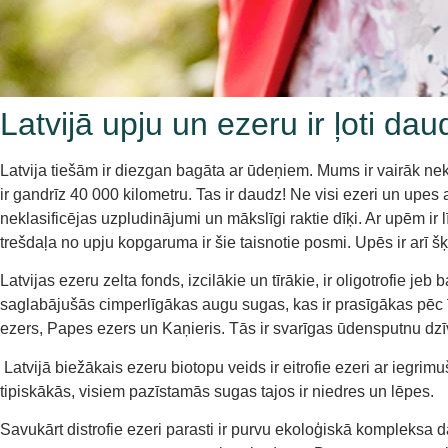
Latvijā upju un ezeru ir ļoti da
Latvija tiešām ir diezgan bagāta ar ūdeņiem. Mums ir vairāk nek
ir gandrīz 40 000 kilometru. Tas ir daudz! Ne visi ezeri un upes 
neklasificējas uzpludinājumi un mākslīgi raktie dīķi. Ar upēm ir l
trešdaļa no upju kopgaruma ir šie taisnotie posmi. Upēs ir arī šķ
Latvijas ezeru zelta fonds, izcilākie un tīrākie, ir oligotrofie j
saglabājušās cimperlīgākas augu sugas, kas ir prasīgākas pēc
ezers, Papes ezers un Kaņieris. Tās ir svarīgas ūdensputnu dzī
Latvijā biežākais ezeru biotopu veids ir eitrofie ezeri ar iegr
tipiskākās, visiem pazīstamās sugas tajos ir niedres un lēpes.
Savukārt distrofie ezeri parasti ir purvu ekoloģiskā kompleksa 