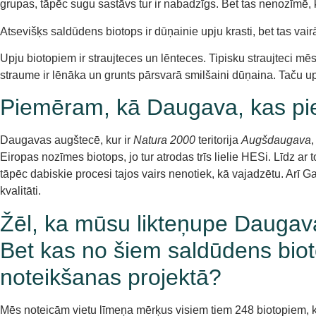
grupas, tāpēc sugu sastāvs tur ir nabadzīgs. Bet tas nenozīmē, k
Atsevišķs saldūdens biotops ir dūņainie upju krasti, bet tas va
Upju biotopiem ir straujteces un lēnteces. Tipisku straujteci m
straume ir lēnāka un grunts pārsvarā smilšaini dūņaina. Taču upe
Piemēram, kā Daugava, kas pie 
Daugavas augštecē, kur ir
Natura 2000
teritorija
Augšdaugava
,
Eiropas nozīmes biotops, jo tur atrodas trīs lielie HESi. Līdz ar
tāpēc dabiskie procesi tajos vairs nenotiek, kā vajadzētu. Arī G
kvalitāti.
Žēl, ka mūsu likteņupe Daugava 
Bet kas no šiem saldūdens biot
noteikšanas projektā?
Mēs noteicām vietu līmeņa mērķus visiem tiem 248 biotopiem, 