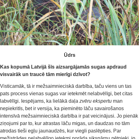
Ūdrs
K
as
k
opumā
Latvijā
šīs aizsargājamās sugas apdraud
visvairāk un traucē tām mierīgi dzīvot?
Visticamāk, tā ir mežsaimnieciskā darbība, taču viens un tas
pats process vienas sugas var ietekmēt nelabvēlīgi, bet citas
labvēlīgi. Iespējams, ka lielākā daļa
zvēru ekspertu
man
nepiekritīs, bet ir versija, ka pieminēto lāču savairošanos
intensīvā mežsaimnieciskā darbība ir pat veicinājusi. Jo pienāk
ziņojumi par to, kur atrastas lāču migas, un daudzas no tām
atrodas tieši egļu jaunaudzēs, kur viegli paslēpties. Par
mežistrādes nelabvēlīgo ietekmi norāda sikspārņu pētnieki, jo