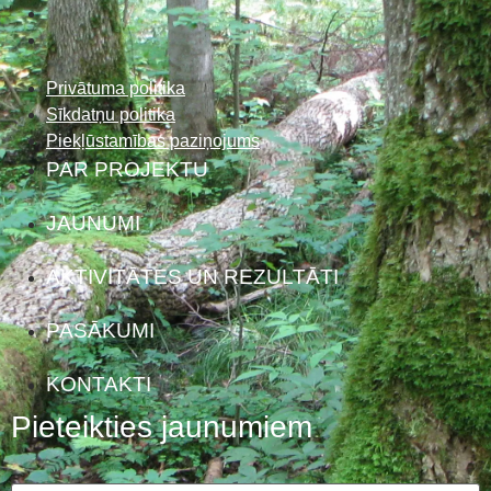
Privātuma politika
Sīkdatņu politika
Piekļūstamības paziņojums
PAR PROJEKTU
JAUNUMI
AKTIVITĀTES UN REZULTĀTI
PASĀKUMI
KONTAKTI
Pieteikties jaunumiem