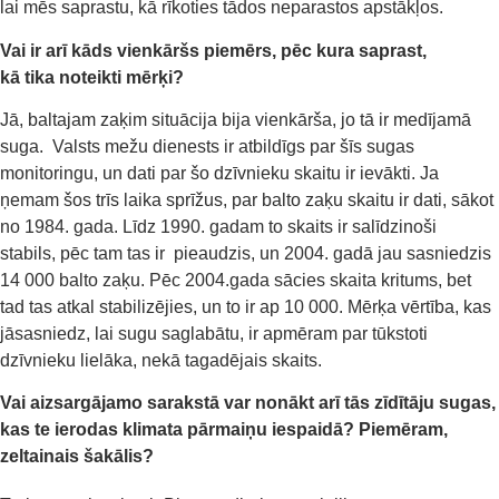
lai mēs saprastu, kā rīkoties tādos neparastos apstākļos.
Vai ir
arī
kāds
vienkāršs
piemērs, pēc kura saprast,
kā
tika
noteikti
mērķi?
Jā, b
altajam zaķim situācija bija vienkā
rša, jo tā ir medījamā
suga. V
alsts mežu dienests ir atbildīgs par šīs sugas
monitoringu,
un
dati par
šo dzīvnieku
skaitu ir ievākti. Ja
ņemam šos trīs laika sprīžus
, par balto zaķu skaitu ir dati
, sākot
no 1984. gada.
L
īdz 1990. gadam
to
skaits ir salīdzinoši
stabils,
pēc tam tas ir pieaudzis, un
2004. gadā
jau sasniedzis
14 000
balto zaķu
. P
ēc 2004.gada sācies skaita kritums, bet
tad tas atkal stabilizējies
, un to ir ap 10 000
.
Mērķa vērtība,
kas
jāsasniedz,
lai sugu saglabātu,
ir apmēram par tūkstoti
dzīvnieku lielāka, nekā tagadējais skaits.
Vai aizsargājamo sarakstā var nonākt arī tās zīdītāju sugas,
kas te ierodas klimata pārmaiņu iespaidā? Piemēram,
zeltainais šakālis?