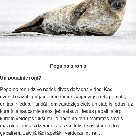
Pogainais ronis
Un pogainie roņi?
Pogaino roņu dzīve notiek divās dažādās vidēs. Kad
dzimst mazuļi, pogainajiem roņiem vajadzīgs ciets pamats,
un tas ir ledus. Turklāt tiem vajadzīgs ciets un stabils ledus, uz
kura ir tā saucamie torosi jeb salauzīti ledus gabali, starp
kuriem veidojas tukšumi, jo pogaino roņu mammas savus
mazuļus cenšas dzemdēt alās vai tukšumos starp ledus
gabaliem. Latvijā tādi apstākļi veidojas ļoti reti.