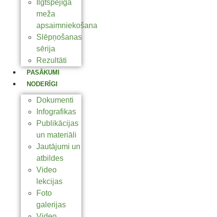
Ilgtspējīga
meža
apsaimniekošana
Slēpņošanas
sērija
Rezultāti
PASĀKUMI
NODERĪGI
Dokumenti
Infografikas
Publikācijas
un materiāli
Jautājumi un
atbildes
Video
lekcijas
Foto
galerijas
Video