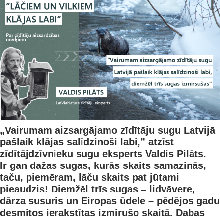
„Vairumam aizsargājamo zīdītāju sugu Latvijā
pašlaik klājas salīdzinoši labi,” atzīst
zīdītājdzīvnieku sugu eksperts Valdis Pilāts.
Ir gan dažas sugas, kurās skaits samazinās,
taču, piemēram, lāču skaits pat jūtami
pieaudzis! Diemžēl trīs sugas – lidvāvere,
dārza susuris un Eiropas ūdele – pēdējos gadu
desmitos ierakstītas izmirušo skaitā.
Dabas