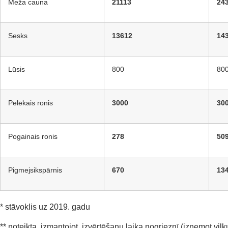
Meža cauna
21113
24
Sesks
13612
14
Lūsis
800
80
Pelēkais ronis
3000
30
Pogainais ronis
278
50
Pigmejsikspārnis
670
13
* stāvoklis uz 2019. gadu
**
noteikta
,
izman
t
ojot
izvērtēšanu
laika
nogrieznī
(
izņemot
vilk