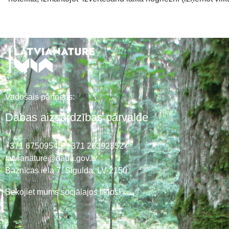
Vadošais partneris:
Dabas aizsardzības pārvalde
+371 67509545,
+371 26392352
latvianature@daba.gov.lv
Baznīcas iela 7, Sigulda, LV-2150
Sekojiet mums sociālajos tīklos!