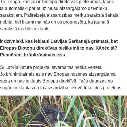
Tā ir suga,
kas jau ir B
iotopu
direktīvas pielikumos, tāpēc
tā
automātiski pāriet uz mūsu aizsargājamo dzīvnieku
sarakstiem. Pašreizējā aizsardzības mērķu sarakstā šakāļa
nebija, bet likumi mainās un es prognozēju, ka jaunajā
sarakstā tas būs iekļauts.
Ir dzīvnieki, kas iekļauti Latvijas Sarkanajā grāmatā, bet
Eiropas
Biotopu
direktīvas pielikumā to nav. Kāpēc tā?
Piemēram,
brūnkrūtainais
ezis.
Šī
LatViaNature
projekta ietvaros tas netika vērtēts
.
Jo
b
rūnkrūtainais
ezis nav Eiropas nozīmes aizsargājamā
suga
un
n
av iekļauts Biotopu direktīvā.
Taču
daudzas no
sugām iekļautas
un to aizsardzība tiek vērtēta
citos projektos.