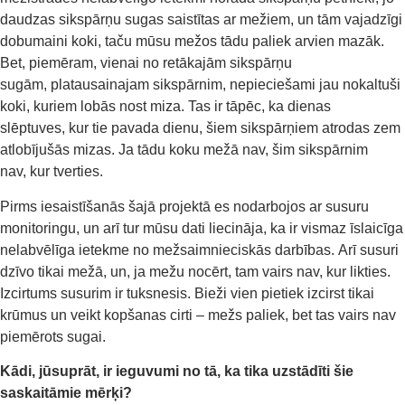
daudzas sikspārņu sugas saistītas ar mežiem, un tām vajadzīgi
dobumaini koki, taču mūsu mežos tādu paliek arvien mazāk.
Bet, piemēram, vienai no retākajām sikspārņu
sugām, platausainajam sikspārnim, nepieciešami jau nokaltuši
koki, kuriem lobās nost miza. Tas ir tāpēc, ka dienas
slēptuves, kur tie pavada dienu, šiem sikspārņiem atrodas zem
atlobījušās mizas. Ja tādu koku mežā nav, šim sikspārnim
nav, kur tverties.
Pirms iesaistīšanās šajā projektā es nodarbojos ar susuru
monitoringu, un arī tur mūsu dati liecināja, ka ir vismaz īslaicīga
nelabvēlīga ietekme no mežsaimnieciskās darbības. Arī susuri
dzīvo tikai mežā, un, ja mežu nocērt, tam vairs nav, kur likties.
Izcirtums susurim ir tuksnesis. Bieži vien pietiek izcirst tikai
krūmus un veikt kopšanas cirti – mežs paliek, bet tas vairs nav
piemērots sugai.
Kādi, jūsuprāt, ir ieguvumi no tā,
ka tika uzst
ā
dīti
š
ie
saskait
ā
mie mērķi?