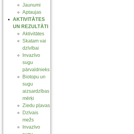
Jaunumi
Aptaujas
AKTIVITĀTES
UN REZULTĀTI
Aktivitātes
Skatam vai
dzīvībai
Invazīvo
sugu
pārvaldnieks
Biotopu un
sugu
aizsardzības
mērķi
Ziedu pļavas
Dzīvais
mežs
Invazīvo