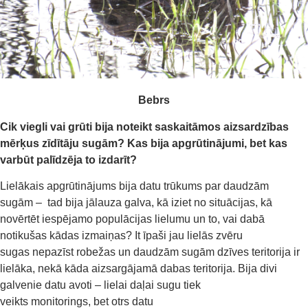
Bebrs
Cik viegli vai grūti bija noteikt saskaitāmos aizsardzības
mērķus zīdītāju sugām?
Kas bija apgrūtinājumi,
bet
kas
varbūt palīdzēja to izdarīt?
Lielākais apgrūtinājums bija datu trūkums par daudzām
sugām – tad bija jālauza galva, kā iziet no situācijas, kā
novērtēt iespējamo populācijas lielumu un to, vai dabā
notikušas kādas izmaiņas? It īpaši jau lielās zvēru
sugas nepazīst robežas un daudzām sugām dzīves teritorija ir
lielāka, nekā kāda aizsargājamā dabas teritorija. Bija divi
galvenie datu avoti – lielai daļai sugu tiek
veikts monitorings, bet otrs datu