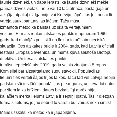
jaunie dzīvnieki, un dabā ierasts, ka jaunie dzīvnieki meklē
jaunas dzīves vietas. Tie 5 vai 10 lāči atnāca, pastaigāja un
aizgāja atpakaļ uz Igauniju vai Krieviju, tāpēc tos ļoti nosacīti
varēja saukt par Latvijas lāčiem. Taču mūsu
izmantotā metodika balstās uz skaita vērtējumiem
vēsturē. Pirmais reālais atskaites punkts ir apmēram 1990.
gads, kad mainījās politiskā un līdz ar to arī saimnieciskā
situācija. Otrs atskaites brīdis ir 2004. gads, kad Latvija oficiāli
iestājās Eiropas Savienībā, un mums kļuva saistoša Biotopu
direktīva. Un trešais atskaites punkts
ir mūsu iepriekšējais, 2019. gada valsts ziņojums Eiropas
Komisijai par aizsargājamo sugu stāvokli. Populācijas
lielumi tiek vērtēti šajos trijos laikos. Taču tad vēl Latvijā nebija
pa īstam sācies lāču populācijas pieaugums, un, ievadot datus
par šiem laika brīžiem, dators bezkaislīgi aprēķināja,
ka lāčiem mērķa lielums Latvijā ir septiņi īpatņi. Tas ir diezgan
formāls lielums, jo jau šobrīd to varētu būt vairāk nekā simts!
Mans uzskats, ka metodika ir jāpapildina,