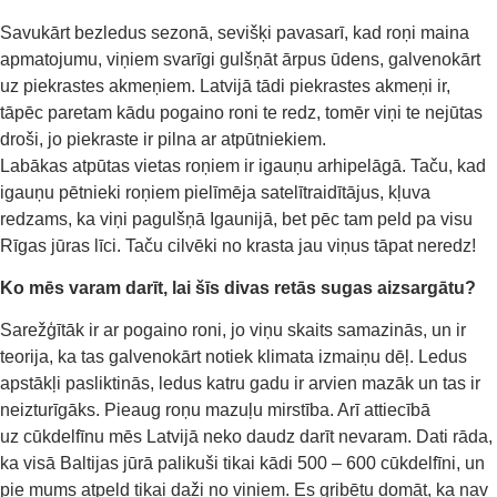
Savukārt bezledus sezonā, sevišķi pavasarī, kad roņi maina
apmatojumu, viņiem svarīgi gulšņāt ārpus ūdens, galvenokārt
uz piekrastes akmeņiem. Latvijā tādi piekrastes akmeņi ir,
tāpēc paretam kādu pogaino roni te redz, tomēr viņi te nejūtas
droši, jo piekraste ir pilna ar atpūtniekiem.
Labākas atpūtas vietas roņiem ir igauņu arhipelāgā. Taču, kad
igauņu pētnieki roņiem pielīmēja satelītraidītājus, kļuva
redzams, ka viņi pagulšņā Igaunijā, bet pēc tam peld pa visu
Rīgas jūras līci. Taču cilvēki no krasta jau viņus tāpat neredz!
Ko mēs varam darīt, lai šīs divas
retās
sugas aizsargātu?
S
arežģītāk
ir ar
pogain
o
ro
ni,
jo viņu skaits samazinās, un ir
teorija, ka tas galvenokārt notiek klimata izmaiņu
dēļ. Ledus
apstākļi pasliktinās, ledus
katru gadu ir arvien mazāk un tas ir
neizturīgāks. Pieaug
roņu
mazuļu mirstība. A
rī a
ttiecībā
uz
cūkdelfīnu
mēs Latvij
ā
n
eko daudz darīt nevaram. Dati rāda
,
ka visā Baltijas jūrā paliku
š
i tikai kādi 500 – 600
cūkdelfīni
, un
p
ie mums atpeld tikai daži no vi
ņ
iem. Es
gribētu domāt, ka nav