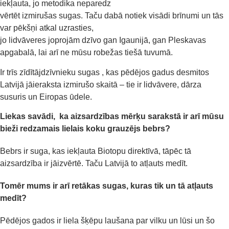
iekļauta, jo metodika neparedz
vērtēt izmirušas sugas. Taču dabā notiek visādi brīnumi un tās
var pēkšņi atkal uzrasties,
jo lidvāveres joprojām dzīvo gan Igaunijā, gan Pleskavas
apgabalā, lai arī ne mūsu robežas tiešā tuvumā.
Ir trīs zīdītājdzīvnieku sugas , kas pēdējos gadus desmitos
Latvijā jāieraksta izmirušo skaitā – tie ir lidvāvere, dārza
susuris un Eiropas ūdele.
Liekas savādi, ka
aizsar
dzības mērķu
sarakstā ir arī
mūsu
bieži redzamais lielais koku grauzējs
bebrs?
Bebrs ir suga, kas iekļauta Biotopu direktīvā, tāpēc tā
aizsardzība ir jāizvērtē. Taču Latvijā to atļauts medīt.
Tomēr mums ir arī retākas sugas, kuras tik un tā atļauts
medīt?
Pēdējos gados ir liela šķēpu laušana par vilku un lūsi
un š
o