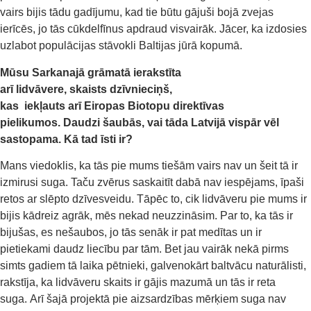
vairs bijis tādu gad
ī
jumu,
kad tie būtu gājuši bojā zvejas
ierīcēs
, jo tās
c
ūkdelfīnus
ap
draud
visvairāk
. Jācer, ka
izdosies
uzlabot populācijas stāvokli
Baltijas jūrā kopumā.
Mūsu Sarkanajā grāmat
ā
ierakstīta
arī
lidvāver
e
,
skaists
dzīvnie
ciņš
,
kas
iekļaut
s
ar
ī
Eiropas
Biotopu
direktīvas
pielikumos.
D
audzi šaubās, vai tāda Latvijā vispār vēl
sastopama. Kā tad īsti ir?
Mans viedoklis, ka tās pie mums tiešām vairs nav un šeit tā ir
izmirusi suga. Taču zvērus saskaitīt dabā nav iespējams, īpaši
retos ar slēpto dzīvesveidu. Tāpēc to, cik lidvāveru pie mums ir
bijis kādreiz agrāk, mēs nekad neuzzināsim. Par to, ka tās ir
bijušas, es nešaubos, jo tās senāk ir pat medītas un ir
pietiekami daudz liecību par tām. Bet jau vairāk nekā pirms
simts gadiem tā laika pētnieki, galvenokārt baltvācu naturālisti,
rakstīja, ka lidvāveru skaits ir gājis mazumā un tās ir reta
suga. Arī šajā projektā pie aizsardzības mērķiem suga nav