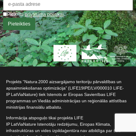
Piekrītu
privātuma politikai
.
Projekts “Natura 2000 aizsargājamo teritoriju pārvaldības un
apsaimniekošanas optimizācija” (LIFE19IPE/LV/000010 LIFE-
IP LatViaNature) tiek īstenots ar Eiropas Savienības LIFE
programmas un Viedās administrācijas un reģionālās attīstības
ministrijas finansiālu atbalstu.​
Informācija atspoguļo tikai projekta LIFE
IP LatViaNature īstenotāju redzējumu, Eiropas Klimata,
infrastruktūras un vides izpildaģentūra nav atbildīga par šeit