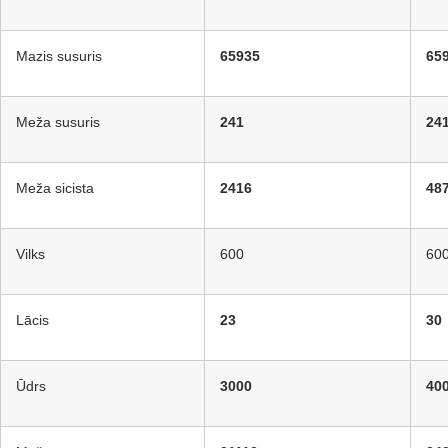
Mazis susuris
65935
65
Meža susuris
241
24
Meža sicista
2416
48
Vilks
600
60
Lācis
23
30
Ūdrs
3000
40