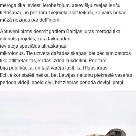
mērogā tika ieviesti ierobežojumi atsevišķu zvejas ierīču
lietošanai, un pēc tam zvejnieki esot teikuši, ka vairs nekad
mūžā neziņos par delfīniem.
Aptuveni pirms desmit gadiem Baltijas jūras mērogā tika
īstenots projekts, kura laikā ūdenī
ievietoja speciālus ultraskaņas
mikrofonus. Tie uztvēra dažādas skaņas, bet pēc tam datoros
tika atfiltrētas tās, kādas izdod cūkdelfīni. Pēc tam
bija publikācija, un tajā varēja lasīt, ka Rīgas jūras
līcī tie konstatēti netika, bet Latvijas rietumu piekrastē vasaras
periodā vidēji iepeld divi, bet ziemas periodā deviņi īpatņi.