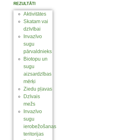
REZULTĀTI
Aktivitātes
Skatam vai
dzīvībai
Invazīvo
sugu
pārvaldnieks
Biotopu un
sugu
aizsardzības
mērķi
Ziedu pļavas
Dzīvais
mežs
Invazīvo
sugu
ierobežošanas
teritorijas