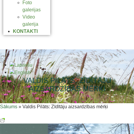
Foto
galerijas
Video
galerija
KONTAKTI
VALDIS PILĀTS: ZĪDĪTĀJU
AIZSARDZĪBAS MĒRĶI
Sākums
»
Valdis Pilāts: Zīdītāju aizsardzības mērķi