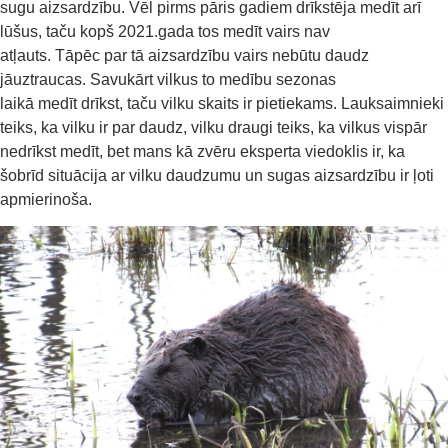
sugu aizsardz
ī
bu. Vēl pirms pāris gadiem drīkstēja medīt arī
lūšus, taču kopš 2021.gada tos medīt vairs nav
atļauts.
Tāpēc
par tā aizsardzību vairs nebūtu daudz
jāuztr
au
cas.
Savukārt vilkus to medību sezonas
laikā
medīt
drīkst, taču
vilku skaits ir pietiekams.
Lauksaimnieki
teiks, ka vilku ir par daudz, vilku draugi teiks, ka vilku
s
vispār
nedrīkst medīt, bet mans kā
zvēru eksperta
viedoklis ir, ka
šobrīd situācija ar vilku daudzumu un
sugas
aizsardzību ir ļoti
apmierinoša.