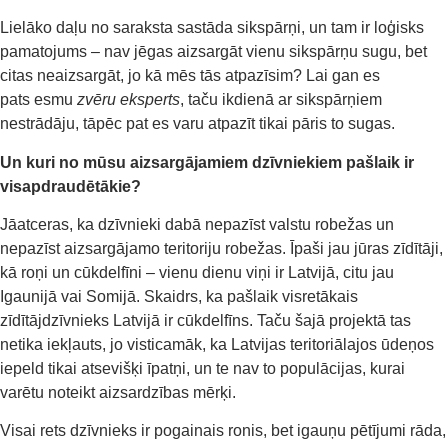
Lielāko daļu no saraksta sastāda sikspārņi, un tam ir loģisks
pamatojums – nav jēgas aizsargāt vienu sikspārņu sugu, bet
citas neaizsargāt, jo kā mēs tās atpazīsim? Lai gan es
pats esmu
zvēru eksperts
, taču ikdienā ar sikspārņiem
nestrādāju, tāpēc pat es varu atpazīt tikai pāris to sugas.
Un kuri no mūsu aizsargājamiem dzīvniekiem pašlaik ir
visapdraudētākie?
Jāatceras, ka dzīvnieki dabā nepazīst valstu robežas un
nepazīst aizsargājamo teritoriju robežas. Īpaši jau jūras zīdītāji,
kā roņi un cūkdelfīni – vienu dienu viņi ir Latvijā, citu jau
Igaunijā vai Somijā. Skaidrs, ka pašlaik visretākais
zīdītājdzīvnieks Latvijā ir cūkdelfīns. Taču šajā projektā tas
netika iekļauts, jo visticamāk, ka Latvijas teritoriālajos ūdeņos
iepeld tikai atsevišķi īpatņi, un te nav to populācijas, kurai
varētu noteikt aizsardzības mērķi.
Visai rets dzīvnieks ir pogainais ronis, bet igauņu pētījumi rāda,