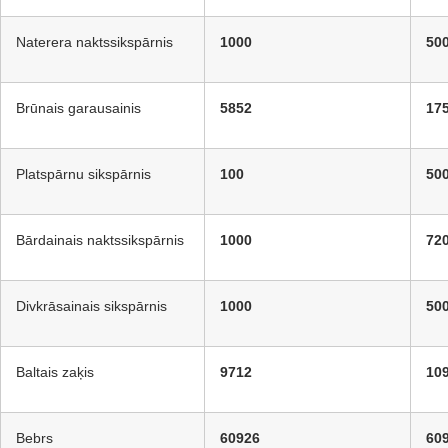
Naterera naktssikspārnis
1000
50
Brūnais garausainis
5852
17
Platspārnu sikspārnis
100
50
Bārdainais naktssikspārnis
1000
72
Divkrāsainais sikspārnis
1000
50
Baltais zaķis
9712
10
Bebrs
60926
60