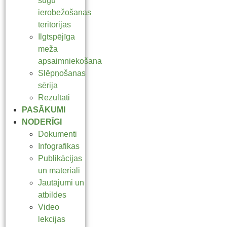
sugu
ierobežošanas
teritorijas
Ilgtspējīga
meža
apsaimniekošana
Slēpņošanas
sērija
Rezultāti
PASĀKUMI
NODERĪGI
Dokumenti
Infografikas
Publikācijas
un materiāli
Jautājumi un
atbildes
Video
lekcijas