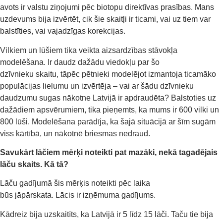
avots ir valstu ziņojumi pēc biotopu direktīvas prasības. Mans
uzdevums bija izvērtēt, cik šie skaitļi ir ticami, vai uz tiem var
balstīties, vai vajadzīgas korekcijas.
Vilkiem un lūšiem tika veikta aizsardzības stāvokļa
modelēšana. Ir daudz dažādu viedokļu par šo
dzīvnieku skaitu, tāpēc pētnieki modelējot izmantoja ticamāko
populācijas lielumu un izvērtēja – vai ar šādu dzīvnieku
daudzumu sugas nākotne Latvijā ir apdraudēta? Balstoties uz
dažādiem apsvērumiem, tika pieņemts, ka mums ir 600 vilki un
800 lūši. Modelēšana parādīja, ka šajā situācijā ar šīm sugām
viss kārtībā, un nākotnē briesmas nedraud.
Savukārt lāčie
m mērķi noteikti pat mazāki, nekā tagadējais
lāču skaits. Kā tā?
Lāču gadījumā šis mērķis noteikti pēc laika
būs jāpārskata. Lācis ir izņēmuma gadījums.
Kādreiz bija uzskaitīts, ka Latvijā ir 5 līdz 15 lāči. Taču tie bija