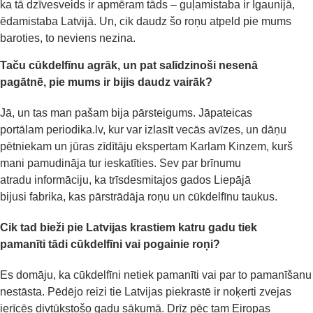
ka tā dzīvesveids ir apmēram tāds – guļamistaba ir Igaunijā,
ēdamistaba Latvijā. Un, cik daudz šo roņu atpeld pie mums
baroties, to neviens nezina.
Taču
cūkdelfīnu
agrāk
, un pat salīdzinoši nesenā
pagātnē
,
pie mums ir bijis daudz vairāk?
Jā, un tas man pašam bija pārsteigums. Jāpateicas
portālam
periodika.lv
, kur var izlasīt vecās avīzes, un dāņu
pētniekam
un
jūras zīdītāju ekspertam
Karlam
Kinzem
, kurš
man
i
pamudināja tur ieskatīties
. S
ev par brīnumu
atradu
informāciju, ka
trīsde
smitajos gados Liepājā
bijusi
fabrika, kas pārstrādāja roņu un
cūkdelfīnu
taukus.
C
ik
tad
bieži pie Latvijas krastiem
katru gadu
tiek
pamanīt
i
tād
i
cūkdelfīn
i
vai pogain
ie
ro
ņi
?
Es domāju, ka cūkdelfīni netiek pamanīti vai par to pamanīšanu
nestāsta. Pēdējo reizi tie Latvijas piekrastē ir noķerti zvejas
ierīcēs divtūkstošo gadu sākumā. Drīz pēc tam Eiropas