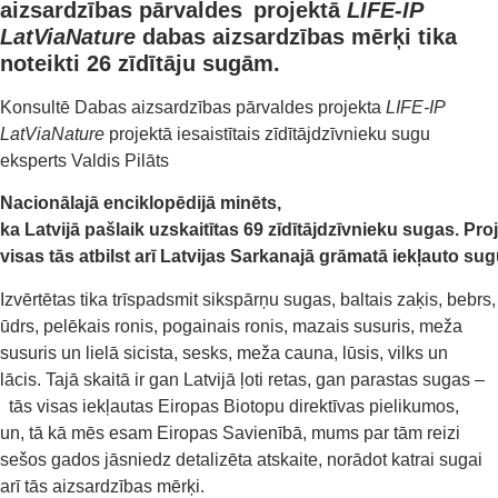
aizsardzības pārvaldes projektā
LIFE-IP
LatViaNature
dabas aizsardzības mērķi tika
noteikti 26 zīdītāju sugām.
Konsultē Dabas aizsardzības pārvaldes projekta
LIFE-IP
LatViaNature
projektā iesaistītais zīdītājdzīvnieku sugu
eksperts Valdis Pilāts
Nacionālajā
enciklopēdijā
minēts
,
ka
Latvijā
pašlaik
uzskaitītas
69
zīdītājdzīvnieku
sugas
.
P
ro
visas
tās
atbilst
arī
Latvijas
Sarkanajā
grāmatā
iekļauto
sug
Izvērtētas tika trīspadsmit sikspārņu sugas, baltais zaķis, bebrs,
ūdrs, pelēkais ronis, pogainais ronis, mazais susuris, meža
susuris un lielā sicista, sesks, meža cauna, lūsis, vilks un
lācis. Tajā skaitā ir gan Latvijā ļoti retas, gan parastas sugas –
tās visas iekļautas Eiropas Biotopu direktīvas pielikumos,
un, tā kā mēs esam Eiropas Savienībā, mums par tām reizi
sešos gados jāsniedz detalizēta atskaite, norādot katrai sugai
arī tās aizsardzības mērķi.