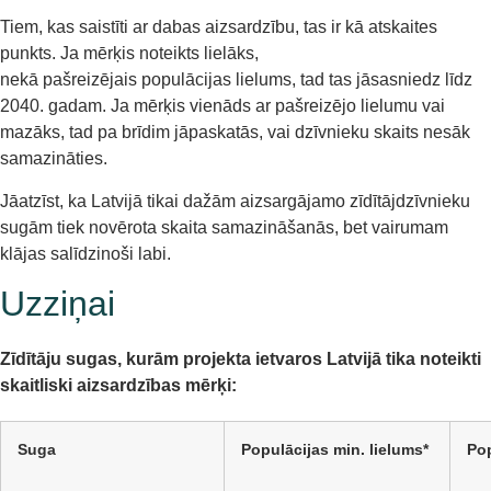
Tiem, kas saistīti ar dabas aizsardzību, tas ir kā atskaites
punkts. Ja mērķis noteikts lielāks,
nekā pašreizējais populācijas lielums, tad tas jāsasniedz līdz
2040. gadam. Ja mērķis vienāds ar pašreizējo lielumu vai
mazāks, tad pa brīdim jāpaskatās, vai dzīvnieku skaits nesāk
samazināties.
Jāatzīst, ka Latvijā tikai dažām aizsargājamo zīdītājdzīvnieku
sugām tiek novērota skaita samazināšanās, bet vairumam
klājas salīdzinoši labi.
Uzziņai
Zīdītāju sugas, kurām projekta ietvaros Latvijā tika noteikti
skaitliski aizsardzības mērķi:
Suga
Populācijas min. lielums*
Pop