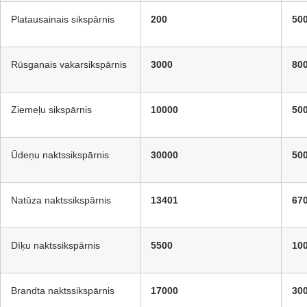
Platausainais sikspārnis
200
50
Rūsganais vakarsikspārnis
3000
80
Ziemeļu sikspārnis
10000
50
Ūdeņu naktssikspārnis
30000
50
Natūza naktssikspārnis
13401
67
Dīķu naktssikspārnis
5500
10
Brandta naktssikspārnis
17000
30