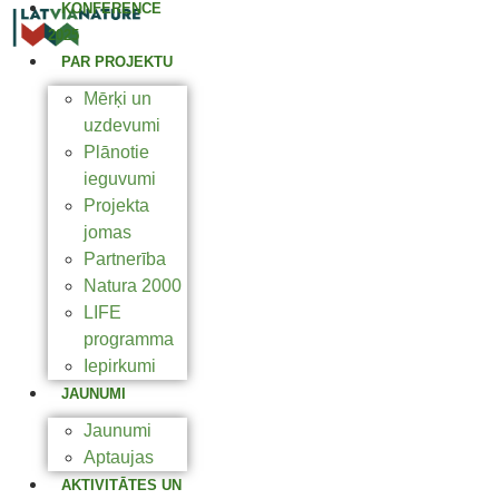
KONFERENCE
2025
PAR PROJEKTU
Mērķi un
uzdevumi
Plānotie
ieguvumi
Projekta
jomas
Partnerība
Natura 2000
LIFE
programma
Iepirkumi
JAUNUMI
Jaunumi
Aptaujas
AKTIVITĀTES UN