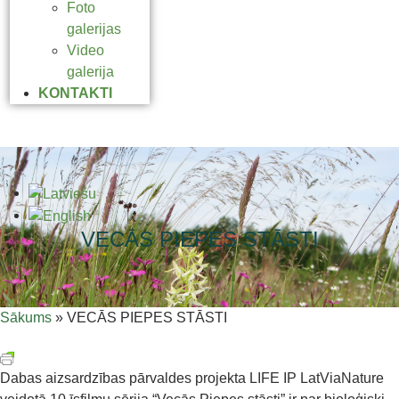
Foto
galerijas
Video
galerija
KONTAKTI
VECĀS PIEPES STĀSTI
Sākums
»
VECĀS PIEPES STĀSTI
Dabas aizsardzības pārvaldes projekta LIFE IP LatViaNature