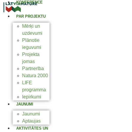
KONFERENCE
2025
PAR PROJEKTU
Mērķi un
uzdevumi
Plānotie
ieguvumi
Projekta
jomas
Partnerība
Natura 2000
LIFE
programma
Iepirkumi
JAUNUMI
Jaunumi
Aptaujas
AKTIVITĀTES UN