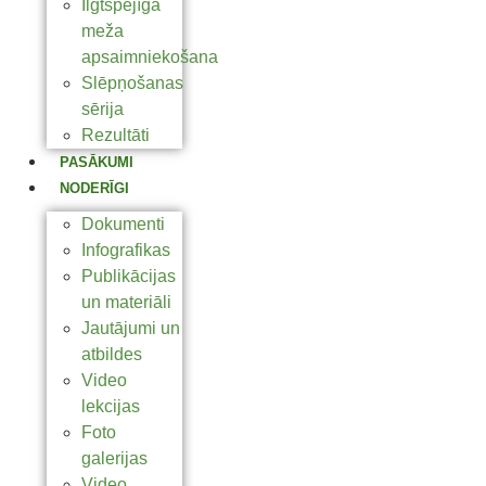
Ilgtspējīga
meža
apsaimniekošana
Slēpņošanas
sērija
Rezultāti
PASĀKUMI
NODERĪGI
Dokumenti
Infografikas
Publikācijas
un materiāli
Jautājumi un
atbildes
Video
lekcijas
Foto
galerijas
Video