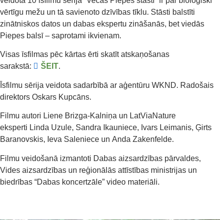
veidotā 10 īsfilmu sērija “Vecās Piepes stāsti” ir par bioloģiski
vērtīgu mežu un tā savienoto dzīvības tīklu. Stāsti balstīti
zinātniskos datos un dabas ekspertu zināšanās, bet viedās
Piepes balsī – saprotami ikvienam.
Visas īsfilmas pēc kārtas ērti skatīt atskaņošanas
sarakstā:
ŠEIT
.
Īsfilmu sērija veidota sadarbībā ar aģentūru WKND. Radošais
direktors Oskars Kupcāns.
Filmu autori Liene Brizga-Kalniņa un LatViaNature
eksperti
Linda Uzule, Sandra Ikauniece, Ivars Leimanis, Ģirts
Baranovskis, Ieva Saleniece un
Anda Zakenfelde
.
Filmu veidošanā izmantoti Dabas aizsardzības pārvaldes,
Vides aizsardzības un reģionālās attīstības ministrijas un
biedrības
“Dabas koncertzāle” video materiāli.