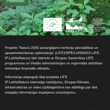
Projekts “Natura 2000 aizsargājamo teritoriju pārvaldības un
apsaimniekošanas optimizācija” (LIFE19IPE/LV/000010 LIFE-
IP LatViaNature) tiek īstenots ar Eiropas Savienības LIFE
programmas un Viedās administrācijas un reģionālās attīstības
ministrijas finansiālu atbalstu.​
Informācija atspoguļo tikai projekta LIFE
IP LatViaNature īstenotāju redzējumu, Eiropas Klimata,
infrastruktūras un vides izpildaģentūra nav atbildīga par šeit
sniegtās informācijas iespējamo izmantojumu.​