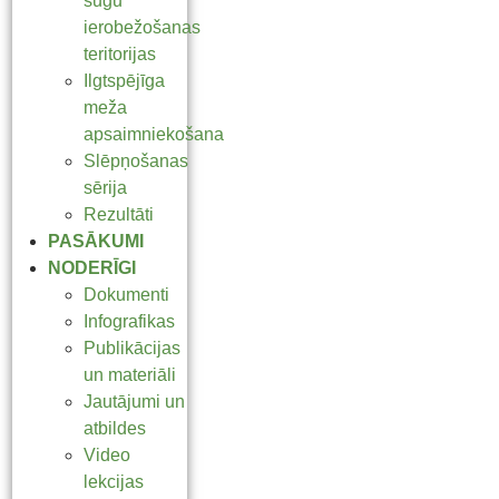
sugu
ierobežošanas
teritorijas
Ilgtspējīga
meža
apsaimniekošana
Slēpņošanas
sērija
Rezultāti
PASĀKUMI
NODERĪGI
Dokumenti
Infografikas
Publikācijas
un materiāli
Jautājumi un
atbildes
Video
lekcijas