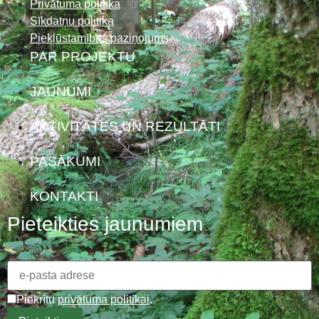
Privātuma politika
Sīkdatņu politika
Piekļūstamības paziņojums
PAR PROJEKTU
JAUNUMI
AKTIVITĀTES UN REZULTĀTI
PASĀKUMI
KONTAKTI
Pieteikties jaunumiem
Piekrītu
privātuma politikai
.