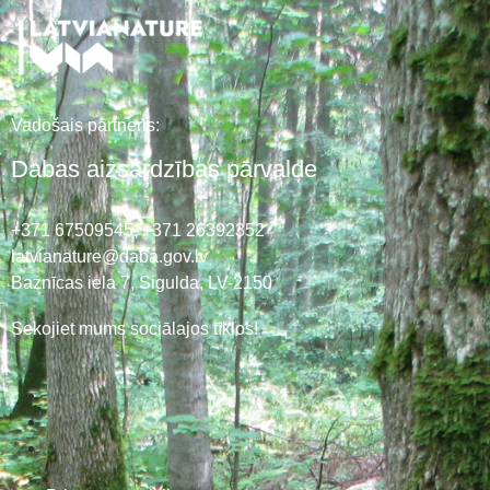
Vadošais partneris:
Dabas aizsardzības pārvalde
+371 67509545,
+371 26392352
latvianature@daba.gov.lv
Baznīcas iela 7, Sigulda, LV-2150
Sekojiet mums sociālajos tīklos!