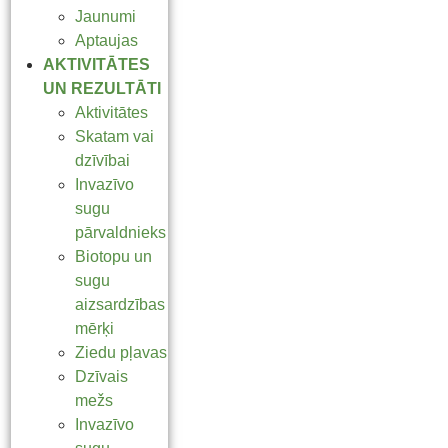
Jaunumi
Aptaujas
AKTIVITĀTES
UN REZULTĀTI
Aktivitātes
Skatam vai
dzīvībai
Invazīvo
sugu
pārvaldnieks
Biotopu un
sugu
aizsardzības
mērķi
Ziedu pļavas
Dzīvais
mežs
Invazīvo