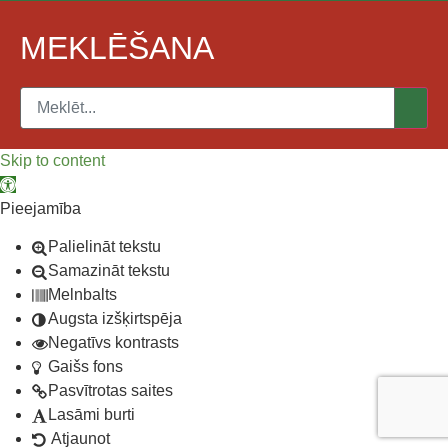
MEKLĒŠANA
Skip to content
Open toolbar
Pieejamība
Palielināt tekstu
Samazināt tekstu
Melnbalts
Augsta izšķirtspēja
Negatīvs kontrasts
Gaišs fons
Pasvītrotas saites
Lasāmi burti
Atjaunot