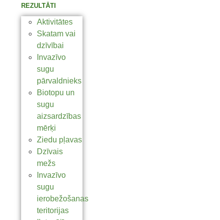
REZULTĀTI
Aktivitātes
Skatam vai
dzīvībai
Invazīvo
sugu
pārvaldnieks
Biotopu un
sugu
aizsardzības
mērķi
Ziedu pļavas
Dzīvais
mežs
Invazīvo
sugu
ierobežošanas
teritorijas