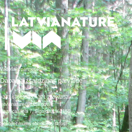
Vadošais partneris:
Dabas aizsardzības pārvalde
+371 67509545,
+371 26392352
latvianature@daba.gov.lv
Baznīcas iela 7, Sigulda, LV-2150
Sekojiet mums sociālajos tīklos!