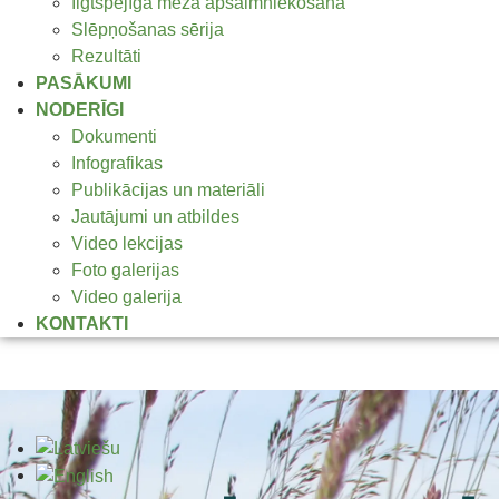
Ilgtspējīga meža apsaimniekošana
Slēpņošanas sērija
Rezultāti
PASĀKUMI
NODERĪGI
Dokumenti
Infografikas
Publikācijas un materiāli
Jautājumi un atbildes
Video lekcijas
Foto galerijas
Video galerija
KONTAKTI