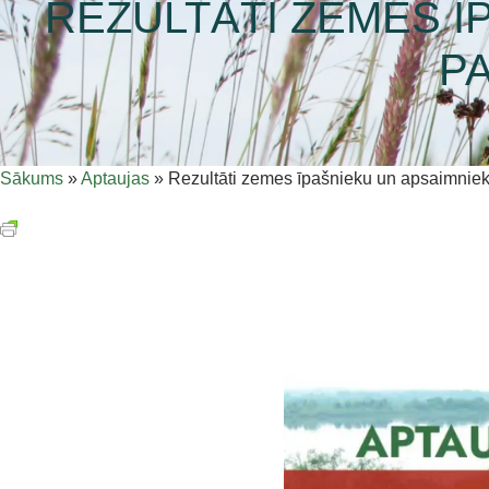
REZULTĀTI ZEMES Ī
P
Sākums
»
Aptaujas
»
Rezultāti zemes īpašnieku un apsaimniek