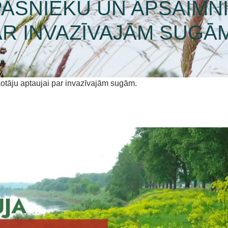
PAŠNIEKU UN APSAIMN
AR INVAZĪVAJĀM SUGĀM
otāju aptaujai par invazīvajām sugām.