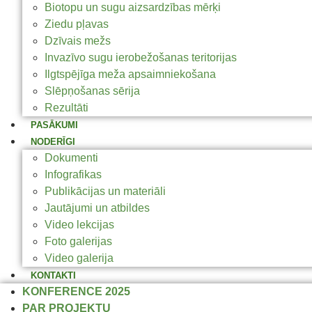
Biotopu un sugu aizsardzības mērķi
Ziedu pļavas
Dzīvais mežs
Invazīvo sugu ierobežošanas teritorijas
Ilgtspējīga meža apsaimniekošana
Slēpņošanas sērija
Rezultāti
PASĀKUMI
NODERĪGI
Dokumenti
Infografikas
Publikācijas un materiāli
Jautājumi un atbildes
Video lekcijas
Foto galerijas
Video galerija
KONTAKTI
KONFERENCE 2025
PAR PROJEKTU