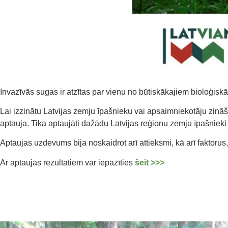
Invazīvās sugas ir atzītas par vienu no būtiskākajiem bioloģis
Lai izzinātu Latvijas zemju īpašnieku vai apsaimniekotāju zin
aptauja. Tika aptaujāti dažādu Latvijas reģionu zemju īpašnieki 
Aptaujas uzdevums bija noskaidrot arī attieksmi, kā arī faktorus,
Ar aptaujas rezultātiem var iepazīties
šeit >>>