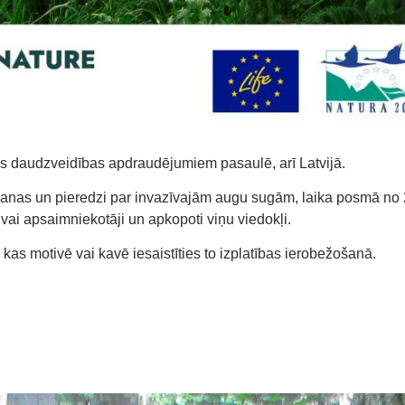
kās daudzveidības apdraudējumiem pasaulē, arī Latvijā.
āšanas un pieredzi par invazīvajām augu sugām, laika posmā no 
vai apsaimniekotāji un apkopoti viņu viedokļi.
 kas motivē vai kavē iesaistīties to izplatības ierobežošanā.