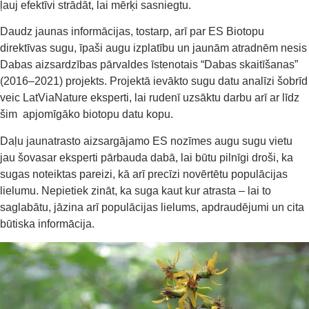
ļauj efektīvi strādāt, lai mērķi sasniegtu.
Daudz jaunas informācijas, tostarp, arī par ES Biotopu
direktīvas sugu, īpaši augu izplatību un jaunām atradnēm nesis
Dabas aizsardzības pārvaldes īstenotais “Dabas skaitīšanas”
(2016–2021) projekts. Projektā ievākto sugu datu analīzi šobrīd
veic LatViaNature eksperti, lai rudenī uzsāktu darbu arī ar līdz
šim apjomīgāko biotopu datu kopu.
Daļu jaunatrasto aizsargājamo ES nozīmes augu sugu vietu
jau šovasar eksperti pārbauda dabā, lai būtu pilnīgi droši, ka
sugas noteiktas pareizi, kā arī precīzi novērtētu populācijas
lielumu. Nepietiek zināt, ka suga kaut kur atrasta – lai to
saglabātu, jāzina arī populācijas lielums, apdraudējumi un cita
būtiska informācija.