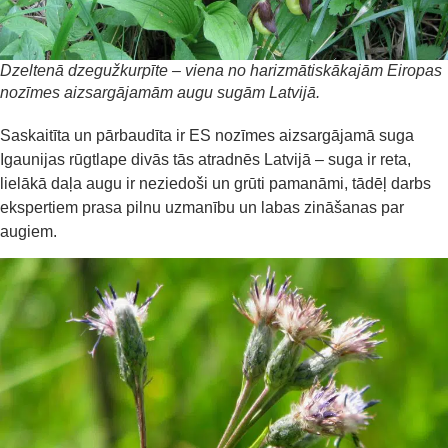
Dzeltenā dzegužkurpīte – viena no harizmātiskākajām Eiropas
nozīmes aizsargājamām augu sugām Latvijā.
Saskaitīta un pārbaudīta ir ES nozīmes aizsargājamā suga
Igaunijas rūgtlape divās tās atradnēs Latvijā – suga ir reta,
lielākā daļa augu ir neziedoši un grūti pamanāmi, tādēļ darbs
ekspertiem prasa pilnu uzmanību un labas zināšanas par
augiem.