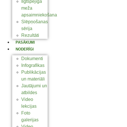
Ilgtspējīga
meža
apsaimniekošana
Slēpņošanas
sērija
Rezultāti
PASĀKUMI
NODERĪGI
Dokumenti
Infografikas
Publikācijas
un materiāli
Jautājumi un
atbildes
Video
lekcijas
Foto
galerijas
Video