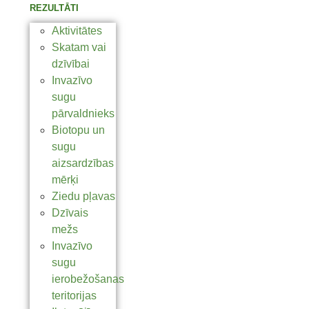
REZULTĀTI
Aktivitātes
Skatam vai
dzīvībai
Invazīvo
sugu
pārvaldnieks
Biotopu un
sugu
aizsardzības
mērķi
Ziedu pļavas
Dzīvais
mežs
Invazīvo
sugu
ierobežošanas
teritorijas