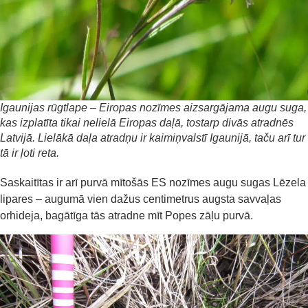
Igaunijas rūgtlape – Eiropas nozīmes aizsargājama augu suga,
kas izplatīta tikai nelielā Eiropas daļā, tostarp divās atradnēs
Latvijā. Lielākā daļa atradņu ir kaimiņvalstī Igaunijā, taču arī tur
tā ir ļoti reta.
Saskaitītas ir arī purvā mītošās ES nozīmes augu sugas Lēzela
lipares – augumā vien dažus centimetrus augsta savvaļas
orhideja, bagātīga tās atradne mīt Popes zāļu purvā.