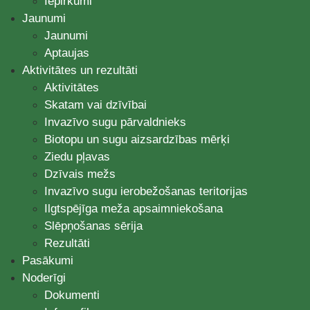
Iepirkumi
Jaunumi
Jaunumi
Aptaujas
Aktivitātes un rezultāti
Aktivitātes
Skatam vai dzīvībai
Invazīvo sugu pārvaldnieks
Biotopu un sugu aizsardzības mērķi
Ziedu pļavas
Dzīvais mežs
Invazīvo sugu ierobežošanas teritorijas
Ilgtspējīga meža apsaimniekošana
Slēpņošanas sērija
Rezultāti
Pasākumi
Noderīgi
Dokumenti