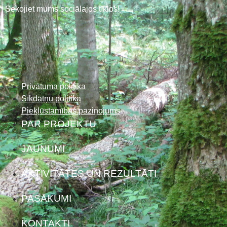
Sekojiet mums sociālajos tīklos!
Privātuma politika
Sīkdatņu politika
Piekļūstamības paziņojums
PAR PROJEKTU
JAUNUMI
AKTIVITĀTES UN REZULTĀTI
PASĀKUMI
KONTAKTI