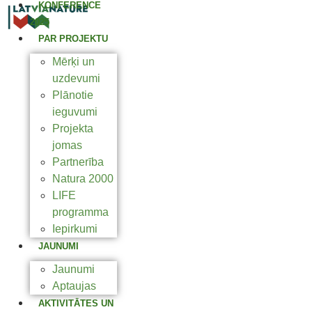
KONFERENCE
2025
PAR PROJEKTU
Mērķi un
uzdevumi
Plānotie
ieguvumi
Projekta
jomas
Partnerība
Natura 2000
LIFE
programma
Iepirkumi
JAUNUMI
Jaunumi
Aptaujas
AKTIVITĀTES UN