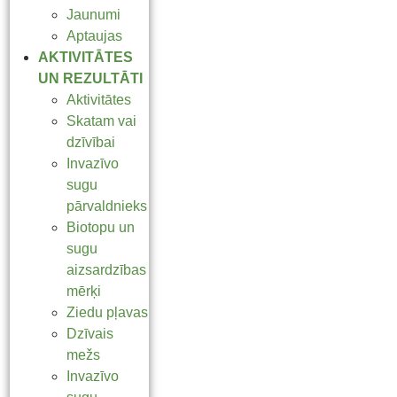
Jaunumi
Aptaujas
AKTIVITĀTES
UN REZULTĀTI
Aktivitātes
Skatam vai
dzīvībai
Invazīvo
sugu
pārvaldnieks
Biotopu un
sugu
aizsardzības
mērķi
Ziedu pļavas
Dzīvais
mežs
Invazīvo