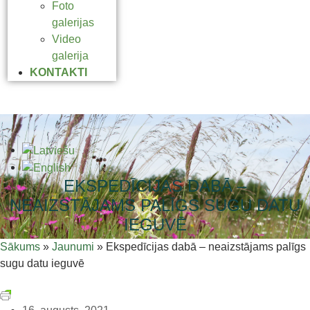
Foto
galerijas
Video
galerija
KONTAKTI
EKSPEDĪCIJAS DABĀ –
NEAIZSTĀJAMS PALĪGS SUGU DATU
IEGUVĒ
Sākums
»
Jaunumi
»
Ekspedīcijas dabā – neaizstājams palīgs
sugu datu ieguvē