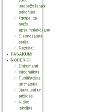
sugu
ierobežošanas
teritorijas
Ilgtspējīga
meža
apsaimniekošana
Slēpņošanas
sērija
Rezultāti
PASĀKUMI
NODERĪGI
Dokumenti
Infografikas
Publikācijas
un materiāli
Jautājumi un
atbildes
Video
lekcijas