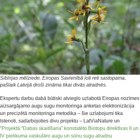
Sibīrijas mēlziede. Eiropas Savienībā ļoti reti sastopama,
pašlaik Latvijā droši zināma tikai divās atradnēs.
Ekspertu darbu dabā būtiski atvieglo uzlabotā Eiropas nozīmes
aizsargājamo augu sugu monitoringa anketas elektronizācija
un precizētā monitoringa metodika – šie uzlabojumi tika
īstenoti, sadarbojoties divu projektu – LatViaNature un
“Projektā “Dabas skaitīšana” konstatēto Biotopu direktīvas II un
IV pielikuma vaskulāro augu un sūnu sugu atradņu