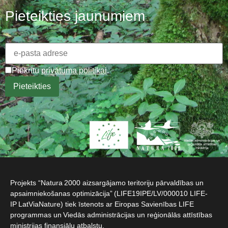
Pieteikties jaunumiem
Piekrītu
privātuma politikai
.
Projekts “Natura 2000 aizsargājamo teritoriju pārvaldības un
apsaimniekošanas optimizācija” (LIFE19IPE/LV/000010 LIFE-
IP LatViaNature) tiek īstenots ar Eiropas Savienības LIFE
programmas un Viedās administrācijas un reģionālās attīstības
ministrijas finansiālu atbalstu.​