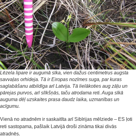
Lēzela lipare ir augumā sīka, vien dažus centimetrus augsta
savvaļas orhideja. Tā ir Eiropas nozīmes suga, par kuras
saglabāšanu atbildīga arī Latvija. Tā lielākoties aug zāļu un
pārejas purvos, arī slīkšņās, taču atrodama reti. Auga sīkā
auguma dēļ uzskaites prasa daudz laika, uzmanības un
acīgumu.
Vienā no atradnēm ir saskaitīta arī Sibīrijas mēlziede – ES ļoti
reti sastopama, pašlaik Latvijā droši zināma tikai divās
atradnēs.