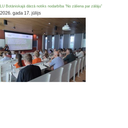
LU Botāniskajā dārzā notiks nodarbība “No zāliena par zālāju”
2026. gada 17. jūlijs