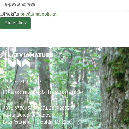
Piekrītu
privātuma politikai
.
Vadošais partneris:
Dabas aizsardzības pārvalde
+371 67509545,
+371 26392352
latvianature@daba.gov.lv
Baznīcas iela 7, Sigulda, LV-2150