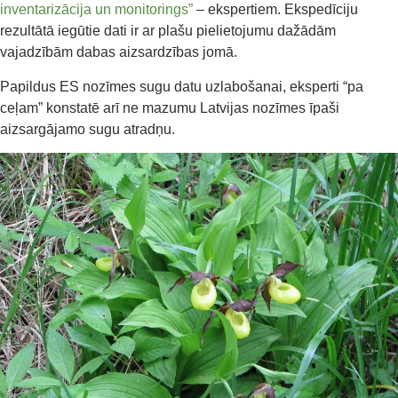
inventarizācija un monitorings”
– ekspertiem. Ekspedīciju
rezultātā iegūtie dati ir ar plašu pielietojumu dažādām
vajadzībām dabas aizsardzības jomā.
Papildus ES nozīmes sugu datu uzlabošanai, eksperti “pa
ceļam” konstatē arī ne mazumu Latvijas nozīmes īpaši
aizsargājamo sugu atradņu.