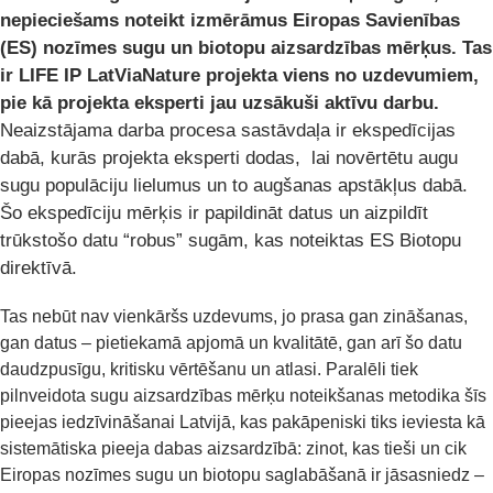
nepieciešams noteikt izmērāmus Eiropas Savienības
(ES) nozīmes sugu un biotopu aizsardzības mērķus. Tas
ir LIFE IP LatViaNature projekta viens no uzdevumiem,
pie kā projekta eksperti jau uzsākuši aktīvu darbu.
Neaizstājama darba procesa sastāvdaļa ir ekspedīcijas
dabā, kurās projekta eksperti dodas, lai novērtētu augu
sugu populāciju lielumus un to augšanas apstākļus dabā.
Šo ekspedīciju mērķis ir papildināt datus un aizpildīt
trūkstošo datu “robus” sugām, kas noteiktas ES Biotopu
direktīvā.
Tas nebūt nav vienkāršs uzdevums, jo prasa gan zināšanas,
gan datus – pietiekamā apjomā un kvalitātē, gan arī šo datu
daudzpusīgu, kritisku vērtēšanu un atlasi. Paralēli tiek
pilnveidota sugu aizsardzības mērķu noteikšanas metodika šīs
pieejas iedzīvināšanai Latvijā, kas pakāpeniski tiks ieviesta kā
sistemātiska pieeja dabas aizsardzībā: zinot, kas tieši un cik
Eiropas nozīmes sugu un biotopu saglabāšanā ir jāsasniedz –